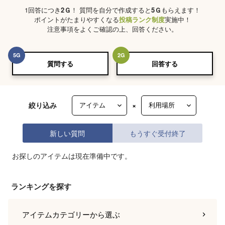
1回答につき
2
Ｇ
！ 質問を自分で作成すると
5
Ｇ
もらえます！
ポイントがたまりやすくなる
投稿ランク制度
実施中！
注意事項をよくご確認の上、回答ください。
5
G
2
G
質問する
回答する
絞り込み
×
新しい質問
もうすぐ受付終了
お探しのアイテムは現在準備中です。
ランキングを探す
アイテムカテゴリー
から選ぶ