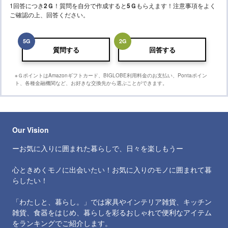
1回答につき
2
Ｇ
！質問を自分で作成すると
5
Ｇ
もらえます！注意事項をよく
ご確認の上、回答ください。
5
G
2
G
質問する
回答する
※ＧポイントはAmazonギフトカード、BIGLOBE利用料金のお支払い、Pontaポイン
ト、各種金融機関など、お好きな交換先から選ぶことができます。
Our Vision
ーお気に入りに囲まれた暮らしで、日々を楽しもうー
心ときめくモノに出会いたい！お気に入りのモノに囲まれて暮
らしたい！
「わたしと、暮らし。」では家具やインテリア雑貨、キッチン
雑貨、食器をはじめ、暮らしを彩るおしゃれで便利なアイテム
をランキングでご紹介します。