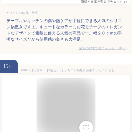
価格と在庫を
楽天
でチェック
>>
かりんちょ(50代・男性)
テーブルやキッチンの傷や熱ケアが手軽にできる人気のシリコ
ン鍋敷きですよ。キュートなカラーにお花モチーフのエレガン
トなデザインで素敵に使える人気の商品です。幅２０ｃｍの手
頃なサイズだから使用感の良さも大満足。
全てのおすすめコメント
(
3
件)
>
15th
1000円ぽっきり！【2枚セット】シリコン鍋敷き 鍋敷き シリコン おしゃれ インスタ映え 北欧風 鍋 北欧 洗える 小物置き やわらかい 耐熱 2枚セット 新作 送料無料 ファッション おしゃれ 9A89