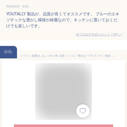
Kelly(50代・女性)
YOUTALLY 製品が、品質が良くてオススメです。 ブルーのエキ
ゾチックな透かし模様が綺麗なので、キッチンに置いておくだ
けでも楽しいです。
全てのおすすめコメント
(
1
件)
>
9th
シリコン 鍋敷き おしゃれ 5色 北欧 シリコン 畳める 十字 キッチン雑貨 インテイリア 雑貨 卓上 滑り止め 耐熱 折りたたみ 収納しやすい 軽量 ポットスタンド かわいい シンプル デザイン コースター 鍋 なべ 可愛い オシャレ 台所 小物 なべしき 送料無料 おりたたみ 0186