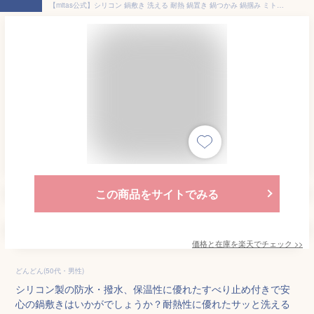
【mitas公式】シリコン 鍋敷き 洗える 耐熱 鍋置き 鍋つかみ 鍋掴み ミトン コースター 滑り止め 防水 撥水 保温性 保温 ランチョンマット おしゃれ かわいい キッチン キッチン用品 キッチングッズ お手入れ 簡単 シンプル シンプルデザイン 四角型
この商品をサイトでみる
価格と在庫を
楽天
でチェック
>>
どんどん(50代・男性)
シリコン製の防水・撥水、保温性に優れたすべり止め付きで安
心の鍋敷きはいかがでしょうか？耐熱性に優れたサッと洗える