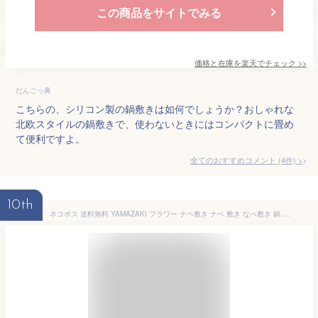
この商品をサイトでみる
価格と在庫を
楽天
でチェック
>>
だんごっ鼻
こちらの、シリコン製の鍋敷きは如何でしょうか？おしゃれな
北欧スタイルの鍋敷きで、使わないときにはコンパクトに畳め
て便利ですよ。
全てのおすすめコメント
(
4
件)
>
10th
ネコポス 送料無料 YAMAZAKI フラワー ナベ敷き ナベ 敷き なべ敷き 鍋 フライパン ヤカン 食卓 卓上 立て 収納 シリコン キッチンツール キッチン 調理器具 収納 便利 雑貨 シンプル ホワイト 7679 ピンク 7680