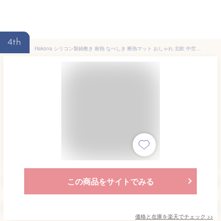
4th
Hakona シリコン製鍋敷き 耐熱 なべしき 断熱マット おしゃれ 北欧 中空 古典的な花柄 3個セット 滑り止め 防水 テーブル保護 コースター 鍋つかみ かわいいポットホルダー 厚手 お鍋シー
この商品をサイトでみる
価格と在庫を
楽天
でチェック
>>