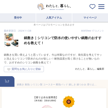
受付中
人気アイテム
マイページ
本ページはプロモーションを含みます
最終更新日：2024/11/28
809
View
17
コメント
鍋敷き｜シリコンで防水の使いやすい鍋敷のおすす
めを教えて！
鍋敷きを買い替えようと思っています。今は布製なのですが、衛生面を考えてサッ
と洗えるシリコンで防水のものが欲しい！耐熱温度が高く溶けることが無いもの
で、おすすめのシリコン鍋敷を教えて！
わたしと、暮らし。編集部
1st
鍋敷き 耐熱 シリコン製 コースター 断熱パッド 鍋しき 鍋つかみ 滑り止め 防水 厚手 耐熱シリコン オーブンマット お鍋シート 台所シート 絶縁 柔軟 カップシート 耐熱皿マット 厚さ2.8mm ひまわり/桜