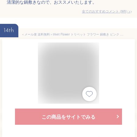
清潔的な鍋敷きなので、おススメいたします。
全てのおすすめコメント
(
9
件)
>
14th
＜メール便 送料無料＞trivet Flower トリベット フラワー 鍋敷き ピンク 7680 natura ナチュラ 山崎実業【鍋敷/鍋しき/なべしき/鍋布き/ナベ敷き/シリコン/ポットスタンド/ポットマット/耐熱/キッチン/雑貨/小物/おしゃれ/かわいい/yamazaki】
この商品をサイトでみる