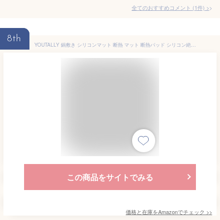
全てのおすすめコメント
(
1
件)
>
8th
YOUTALLY 鍋敷き シリコンマット 断熱 マット 断熱パッド シリコン絶縁パッド コップ敷き 耐熱 滑り止め 防水 厚手 オーブンマット 断熱性 柔軟 絶縁 カップシート 直径20CM 3セット (青-A)
この商品をサイトでみる
価格と在庫を
Amazon
でチェック
>>