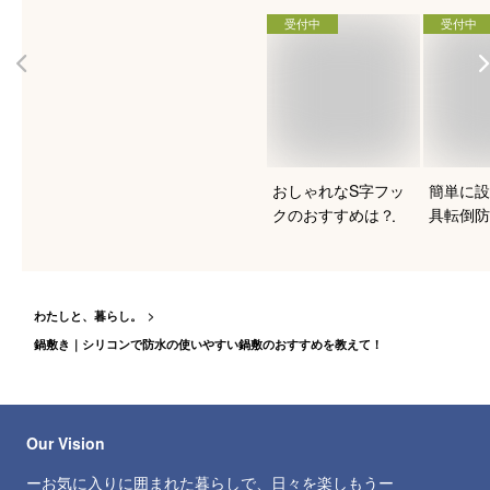
受付中
受付中
おしゃれなS字フッ
簡単に設
クのおすすめは？
具転倒防
ート
わたしと、暮らし。
鍋敷き｜シリコンで防水の使いやすい鍋敷のおすすめを教えて！
Our Vision
ーお気に入りに囲まれた暮らしで、日々を楽しもうー