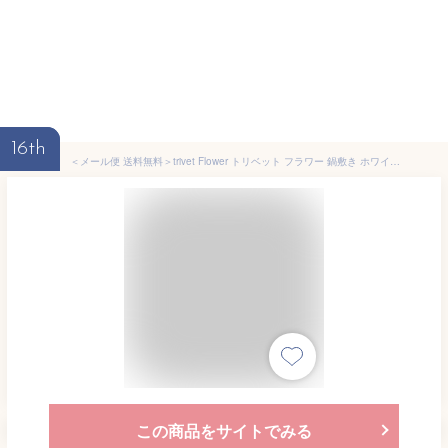
16th
＜メール便 送料無料＞trivet Flower トリベット フラワー 鍋敷き ホワイト 7679 natura ナチュラ 山崎実業【鍋敷/鍋しき/なべしき/鍋布き/ナベ敷き/シリコン/ポットスタンド/ポットマット/耐熱/キッチン/雑貨/小物/おしゃれ/かわいい/yamazaki】
この商品をサイトでみる