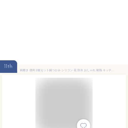
11th
鍋敷き 便利 2枚セット鍋つかみ シリコン 花 防水 おしゃれ 耐熱 キッチン 料理 陶器 母の日 お祝い 雑貨 テーブル雑貨 カフェ プレゼント なべしき プレゼント モダン フラワー 洗い替え 便利グッズ 北欧 ワインレッド ピンクベージュ グリーン グレー