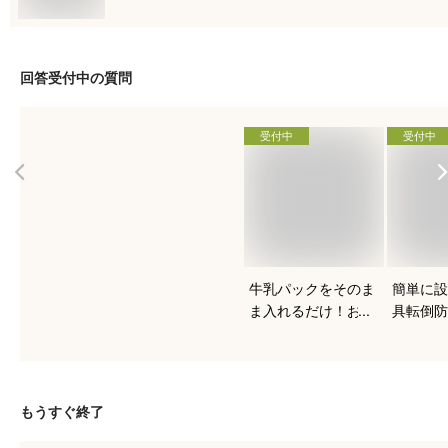
回答受付中の質問
受付中
受付中
牛乳パックをそのま
簡単に設
ま入れるだけ！おす
具転倒防
すめのヨーグルトメ
ート
ーカーは？
もうすぐ終了