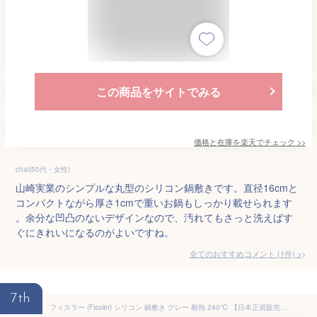
この商品をサイトでみる
価格と在庫を
楽天
でチェック
>>
chai(50代・女性)
山崎実業のシンプルな丸型のシリコン鍋敷きです。直径16cmと
コンパクトながら厚さ1cmで重いお鍋もしっかり載せられます
。余分な凹凸のないデザインなので、汚れてもさっと洗えばす
ぐにきれいになるのがよいですね。
全てのおすすめコメント
(
1
件)
>
7th
フィスラー (Fissler) シリコン 鍋敷き グレー 耐熱 240℃ 【日本正規販売品】 EMA-SRN001G