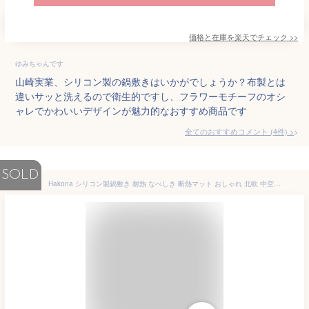
価格と在庫を
楽天
でチェック
>>
ゆみちゃんです
山崎実業、シリコン製の鍋敷きはいかがでしょうか？布製とは
違いサッと洗えるので衛生的ですし、フラワーモチーフのオシ
ャレでかわいいデザインが魅力的なおすすめ商品です
全てのおすすめコメント
(
4
件)
>
SOLD
Hakona シリコン製鍋敷き 耐熱 なべしき 断熱マット おしゃれ 北欧 中空 古典的な花柄 3個セット 滑り止め 防水 テーブル保護 コース