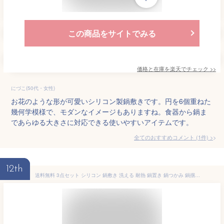
この商品をサイトでみる
価格と在庫を
楽天
でチェック
>>
にづこ(50代・女性)
お花のような形が可愛いシリコン製鍋敷きです。円を6個重ねた
幾何学模様で、モダンなイメージもありますね。食器から鍋ま
であらゆる大きさに対応できる使いやすいアイテムです。
全てのおすすめコメント
(
1
件)
>
12th
送料無料 3点セット シリコン 鍋敷き 洗える 耐熱 鍋置き 鍋つかみ 鍋掴み ミトン コースター 滑り止め 防水 撥水 保温性 保温 ランチョンマット おしゃれ かわいい キッチン キッチン用品 キッチングッズ お手入れ 簡単 シンプル シンプルデザイン 四角型