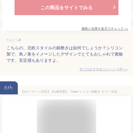
この商品をサイトでみる
価格と在庫を
楽天
でチェック
>>
だんごっ鼻
こちらの、北欧スタイルの鍋敷きは如何でしょうか？シリコン
製で、鳥ノ巣をイメージしたデザインでとてもおしゃれで素敵
です。安定感もありますよ。
全てのおすすめコメント
(
1
件)
>
6th
【ゆうパケット対応】【山崎実業】『tower シリコン鍋敷き タワー 丸型』【鍋敷き なべしき 丸 キッチン 雑貨】