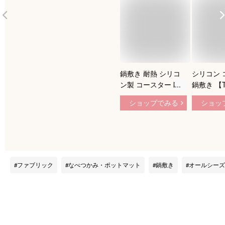
鍋敷き 耐熱 シリコ
シリコン 
ン製 コースター 断
鍋敷き 【
熱パッド 鍋しき 鍋
【BLAC
ショップでみる
ショッ
つかみ 滑り止め 防
サイズ】
水 厚手 耐熱シリコ
貨 キッチ
ン オーブンマット
リジナル D
お鍋シート 台所シー
【ギフト
ト 絶縁 柔軟 カップ
【MIRAGE
シート 耐熱皿マット
ファブリック
なべつかみ・ポットマット
鍋敷き
オールシーズ
厚さ2.8mm ひまわ
り/桜