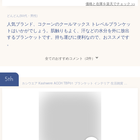
価格と在庫を
楽天
でチェック
>>
どんどん(50代・男性)
人気ブランド、コクーンのクールマックス トレベルブランケッ
トはいかがでしょう。肌触りもよく、汗などの水分を外に放出
するブランケットです。持ち運びに便利なので、おススメです
。
全てのおすすめコメント（2件）
5th
カシウエア Kashwere ACCH TBP01 ブランケット インテリア 生活雑貨 トラベルブランケット ミニ イン ストライプ ポーチ スローケット ひざ掛け TBP-01 インテリア ギフト プレゼント おしゃれ 125×82 毛布 3248 お祝い 膝掛け 寝具 全10色 THROW MINI IN STRIPED POUCH