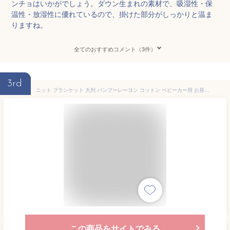
ンチョはいかがでしょう。ダウン生まれの素材で、吸湿性・保
温性・放湿性に優れているので、掛けた部分がしっかりと温ま
りますね。
全てのおすすめコメント（3件）
3rd
ニット ブランケット 大判 バンブーレーヨン コットン ベビーカー用 お昼寝用 ひざ掛け 寝冷え防止 冷房対策 日焼け対策 出産祝い 男の子 女の子 ギフト 持ち運び おしゃれ 旅行 マイメミ mymemi Bamboo Swaddle Blanket / Light Blanket 100x100 |with Silver Ions|
この商品をサイトでみる