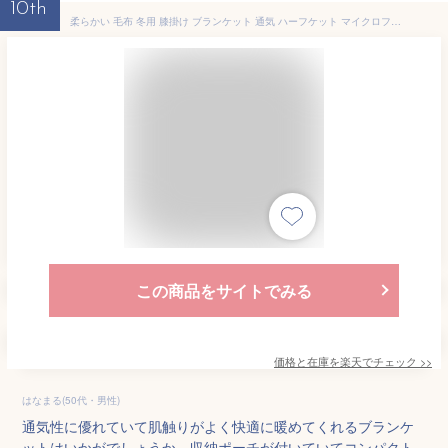
10th
柔らかい 毛布 冬用 膝掛け ブランケット 通気 ハーフケット マイクロファイバー く肌触り 洗える 静電防止 四季適用 専用収納ポーチ付き 電車、キャンプ、バックパッキングと旅行に最
この商品をサイトでみる
価格と在庫を
楽天
でチェック
>>
はなまる(50代・男性)
通気性に優れていて肌触りがよく快適に暖めてくれるブランケ
ットはいかがでしょうか。収納ポーチが付いていてコンパクト