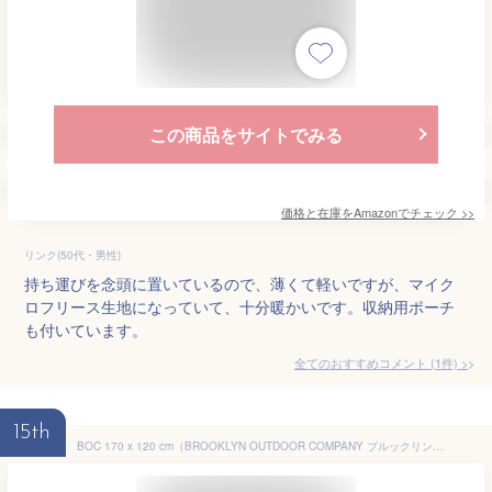
この商品をサイトでみる
価格と在庫を
Amazon
でチェック
>>
リンク(50代・男性)
持ち運びを念頭に置いているので、薄くて軽いですが、マイク
ロフリース生地になっていて、十分暖かいです。収納用ポーチ
も付いています。
全てのおすすめコメント
(
1
件)
>
15th
BOC 170 x 120 cm（BROOKLYN OUTDOOR COMPANY ブルックリンアウトドアカンパニー）防災 機内 旅行用 トラベル ブランケット 収納袋付属 コンパクト アウトドア キャンプ バックパッキング フリース ベロア NY発 (ベロア/ウォームグレー)