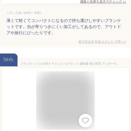
価格と在庫を
楽天
でチェック
>>
ころころあい(40代・女性)
薄くて軽くてコンパクトになるので持ち運びしやすいブランケ
ットです。虫が寄りつきにくい加工がしてあるので、アウトド
アや旅行にぴったりです。
全てのおすすめコメント
(
1
件)
>
19th
ブランケット ひざ掛け キャンプ ラグマット 超軽量 掛け布団 アンダーキルト毛布 アウトドア寝袋 コンパクト 登山 お釣り 旅行 アウトドア 車中泊 登山用 災害 防災グッズ 防寒対策