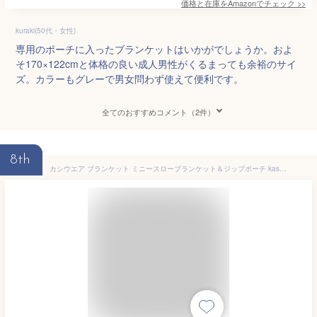
価格と在庫を
Amazon
でチェック
>>
kuraki(50代・女性)
専用のポーチに入ったブランケットはいかがでしょうか。およ
そ170×122cmと体格の良い成人男性がくるまっても余裕のサイ
ズ。カラーもグレーで男女問わず使えて便利です。
全てのおすすめコメント（2件）
8th
カシウエア ブランケット ミニースローブランケット＆ジップポーチ kashwere【Mini Throw w/ Zip Pouch 【カシウェア 送料無料 マイクロファイバー 旅行 車 ひざかけ ポーチ】