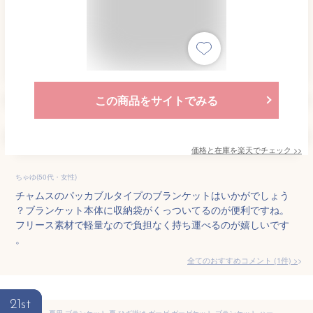
この商品をサイトでみる
価格と在庫を
楽天
でチェック
>>
ちゃゆ(50代・女性)
チャムスのパッカブルタイプのブランケットはいかがでしょう
？ブランケット本体に収納袋がくっついてるのが便利ですね。
フリース素材で軽量なので負担なく持ち運べるのが嬉しいです
。
全てのおすすめコメント
(
1
件)
>
21st
夏用 ブランケット 夏 ひざ掛け ガーゼ ガーゼケット ブランケット ハーフ 薄手 涼しい 軽い 小さめ ギフト ひざ掛け おくるみ ベビーカー ベビー 赤ちゃん タオルケッ ト幼稚園 綿100％ コットン 冷房対策 サマーブランケット オフィス コンパクト 持ち運び 昼寝 車