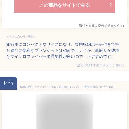
この商品をサイトでみる
価格と在庫を
楽天
でチェック
>>
どんどん(50代・男性)
旅行用にコンパクトなサイズになり、専用収納ポーチ付きで持
ち運びに便利なブランケットは如何でしょうか。肌触りが抜群
なマイクロファイバーで通気性が良いので、おすすめです。
全てのおすすめコメント
(
1
件)
>
14th
KAMUNA ブランケット 100×140cm コンパクト 携帯用 防災 旅行用 (Sand)