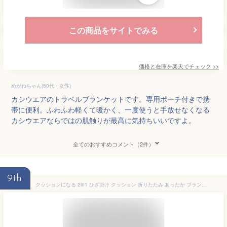
この商品をサイトでみる
価格と在庫を
楽天
でチェック
>>
めがねちゃん(50代・女性)
カシウエアのトラベルブランケットです。専用ポーチ付きで携
帯に便利。ふわふわ軽くて暖かく、一度使うと手放せなくなる
カシウエアならではの肌触りが最高に気持ちいいですよ。
全てのおすすめコメント（2件）
9th
クッションになる 2in1 ひざ掛け クッション 折りたたみ あったか ブランケット 毛布 コンパクト 洗える 冷房対策 防災 掛け毛布 ふわふわ 収納 軽量 クッションになる 車 トラベル キャンプ