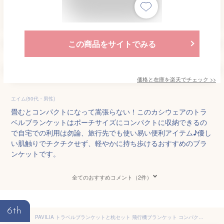
この商品をサイトでみる
価格と在庫を
楽天
でチェック
>>
エイム(50代・男性)
畳むとコンパクトになって嵩張らない！このカシウェアのトラ
ベルブランケットはポーチサイズにコンパクトに収納できるの
で自宅での利用は勿論、旅行先でも使い易い便利アイテム♪優し
い肌触りでチクチクせず、軽やかに持ち歩けるおすすめのブラ
ンケットです。
全てのおすすめコメント（2件）
6th
PAVILIA トラベルブランケットと枕セット 飛行機ブランケット コンパクト 2イン1 ソフトバッグ 大人のフライトに必要な旅行の必需品 アームホール付きポータブルスロー 飛行機旅行ギフトアクセサリー ブルー