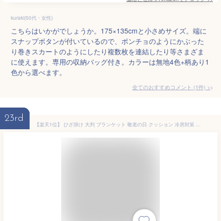
kuraki(50代・女性)
こちらはいかがでしょうか。175×135cmと小さめサイズ。端に
スナップボタンが付いているので、ポンチョのようにかぶった
り巻きスカートのようにしたり複数枚を連結したり等さまざま
に使えます。専用の収納バッグ付き。カラーは無地4色+柄あり1
色から選べます。
全てのおすすめコメント
(
1
件)
>
23rd
【楽天1位】 ひざ掛け 大判 ブランケット 敬老の日 クッション 冷房対策 防災 毛布 掛け毛布 マイクロファイバー あったか ふわふわ 軽量 洗える おしゃれ くるんけっと 通年用 90×140cm 車 トラベル キャンプ アウトドア やわらか コンパクト 薄手