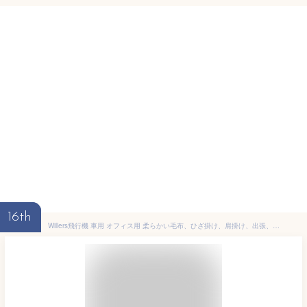
16th
Willers飛行機 車用 オフィス用 柔らかい毛布、ひざ掛け、肩掛け、出張、旅行、キャンプ ブランケット 夏、持ち運びや収納に便利なBlanket、くるんと収納 コンパクト 携帯 クッションになる 枕 2way 暖かいトラベルブランケット90*120cm(グレー)