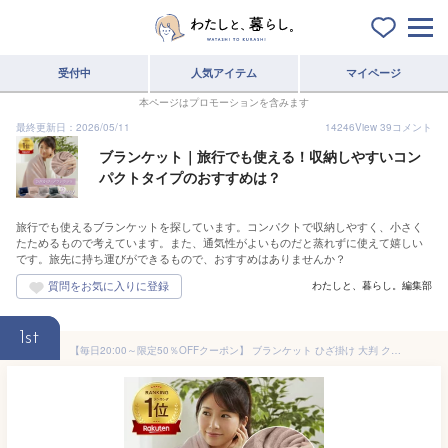
受付中
人気アイテム
マイページ
本ページはプロモーションを含みます
最終更新日：2026/05/11
14246
View
39
コメント
ブランケット｜旅行でも使える！収納しやすいコン
パクトタイプのおすすめは？
旅行でも使えるブランケットを探しています。コンパクトで収納しやすく、小さく
たためるもので考えています。また、通気性がよいものだと蒸れずに使えて嬉しい
です。旅先に持ち運びができるもので、おすすめはありませんか？
わたしと、暮らし。編集部
1st
【毎日20:00～限定50％OFFクーポン】 ブランケット ひざ掛け 大判 クッション リカバリー パッカブル 冷房対策 防災 毛布 掛け毛布 マイクロファイバー あったか ふわふわ 洗える おしゃれ くるんけっと 通年用 90×140cm 車 トラベル キャンプ やわらか コンパクト