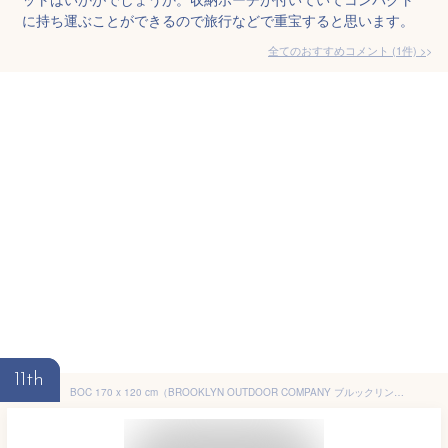
に持ち運ぶことができるので旅行などで重宝すると思います。
全てのおすすめコメント
(
1
件)
>
11th
BOC 170 x 120 cm（BROOKLYN OUTDOOR COMPANY ブルックリンアウトドアカンパニー）防災 機内 旅行用 トラベル ブランケット 収納袋付属 コンパクト アウトドア キャンプ バックパッキング フリース ベロア NY発 (フリース/ブラック)