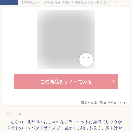
【期間限定ポイント5倍】毛布 ひざ掛け 薄手 軽量 おしゃれ かわいい フランネル 暖かい マイクロファイバー 軽い コンパクト ピンク ブランケット あったか 秋 冬 北欧 洗える ベビーカー 車いす シングル もこもこ ふわふわ 140×200cm 70×100cm
この商品をサイトでみる
価格と在庫を
楽天
でチェック
>>
だんごっ鼻
こちらの、北欧風のおしゃれなブランケットは如何でしょうか
？薄手のコンパクトサイズで、温かく肌触りも良く、膝掛けや