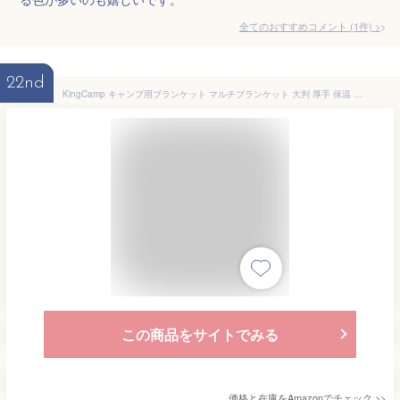
全てのおすすめコメント
(
1
件)
>
22nd
KingCamp キャンプ用ブランケット マルチブランケット 大判 厚手 保温 超軽量 防水 スナップボタン付き 連結可能 コンパクト 携帯便利 アウトドア 毛布 掛け布団 冷房対策 旅行用 車中泊 テント用キルト ソファーカバー 登山 柔らかい おしゃれ 2枚合わせ 収納ポーチ付 丸洗い (175 x 135 cm ブラック, 純色)
この商品をサイトでみる
価格と在庫を
Amazon
でチェック
>>