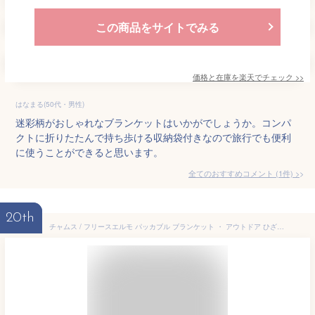
この商品をサイトでみる
価格と在庫を
楽天
でチェック
>>
はなまる(50代・男性)
迷彩柄がおしゃれなブランケットはいかがでしょうか。コンパ
クトに折りたたんで持ち歩ける収納袋付きなので旅行でも便利
に使うことができると思います。
全てのおすすめコメント
(
1
件)
>
20th
チャムス / フリースエルモ パッカブル ブランケット ・ アウトドア ひざ掛け 収納袋 CHUMS ・ ひざ掛け ブランケット ふわふわ アウトドア ブランド おしゃれ もこもこ CHUMS