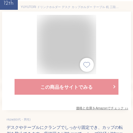
12th
YUYUTORI ドリンクホルダー デスク カップホルダー テーブル 机 三段階調節 飲み物ホルダー スペース節約 クリップ式 机固定 ペンホルダー スマホホルダー コスメホルダー 360度回転収納 日本語説明書付き 贈り物入り 耐荷重5kg ブラック
この商品をサイトでみる
価格と在庫を
Amazon
でチェック
>>
nkzw(60代・男性)
デスクやテーブルにクランプでしっかり固定でき、カップの転