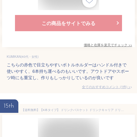
この商品をサイトでみる
価格と在庫を
楽天
でチェック
>>
KUMIKAN(40代・女性)
こちらの赤色で目立ちやすいボトルホルダーはハンドル付きで
使いやすく、6本持ち運べるのもいいです。アウトドアやスポー
ツ時にも重宝し、作りもしっかりしているのが良いです
全てのおすすめコメント
(
1
件)
>
15th
【送料無料】【4本タイプ】 ドリンクバスケット ドリンクキャリア ドリンクキャリー ドリンクホルダー ボトルキャリア 折りたたみ式 折りたたみ 折り畳み式 手持ち おすすめ 飲み物 ドリンク 紙 パック ジュース 缶 ペットボトル 持ち歩き 持ち運び 運べる 便利 4本