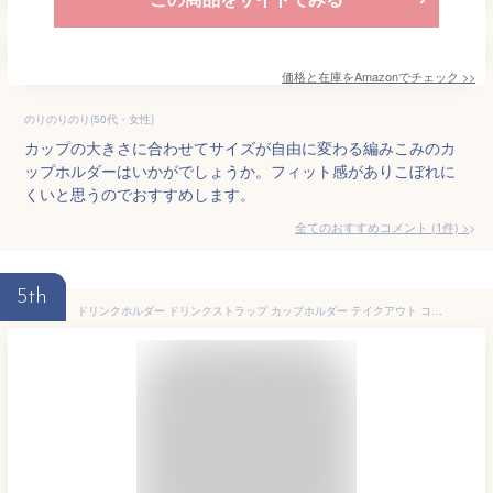
価格と在庫を
Amazon
でチェック
>>
のりのりのり(50代・女性)
カップの大きさに合わせてサイズが自由に変わる編みこみのカ
ップホルダーはいかがでしょうか。フィット感がありこぼれに
くいと思うのでおすすめします。
全てのおすすめコメント
(
1
件)
>
5th
ドリンクホルダー ドリンクストラップ カップホルダー テイクアウト コンビニ ファー ボア PUレザー タンブラー コーヒーカップ ホット アイス 紐 ストラップ スポーツ観戦 コストコ 持ち運び 持ち歩き ストロー ビール 食べ歩きも アウトドア お花見