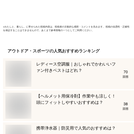
ビール 1000円ポッ
ラー プレ
キリ
ニ 手提げ
※
わたしと、暮らし。
に寄せられた投稿内容は、投稿者の主観的な感想・コメントを含みます。 投稿の信憑性・正確性
を保証することはできませんので、あくまで参考情報の一つとしてご利用ください。
アウトドア・スポーツ
の人気おすすめランキング
レディース空調服｜おしゃれでかわいいフ
ァン付きベストはどれ？
70
回答
【ヘルメット用保冷剤】作業中も涼しく！
頭にフィットしやすいおすすめは？
38
回答
携帯浄水器｜防災用で人気のおすすめは？