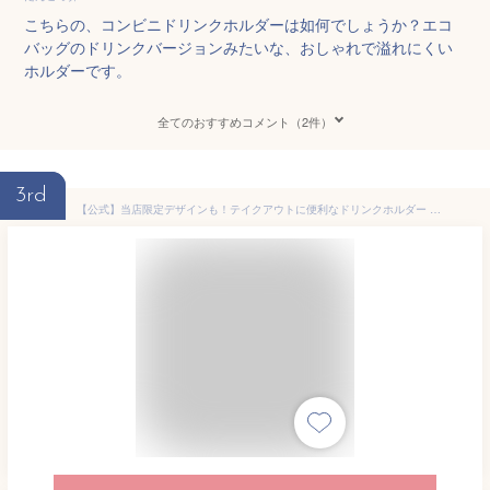
こちらの、コンビニドリンクホルダーは如何でしょうか？エコ
バッグのドリンクバージョンみたいな、おしゃれで溢れにくい
ホルダーです。
全てのおすすめコメント（2件）
3rd
【公式】当店限定デザインも！テイクアウトに便利なドリンクホルダー ＜フレンズヒル＞ カップホルダー ペットボトル エコバッグ 手提げ 軽い 大きめ 持ち歩き カラビナ コンビニ プレゼント 花柄 柴田さん 黒柳さん ターチャン うーぱん しば犬 猫 いちご