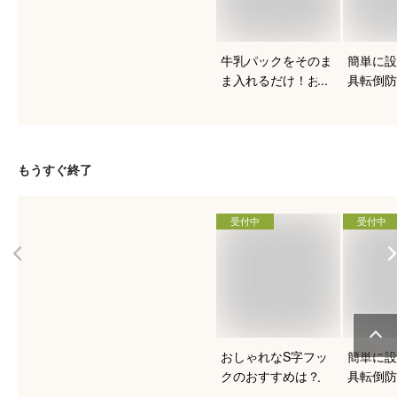
牛乳パックをそのま
簡単に設
ま入れるだけ！おす
具転倒防
すめのヨーグルトメ
ート
ーカーは？
もうすぐ終了
受付中
受付中
おしゃれなS字フッ
簡単に設
クのおすすめは？
具転倒防
ート