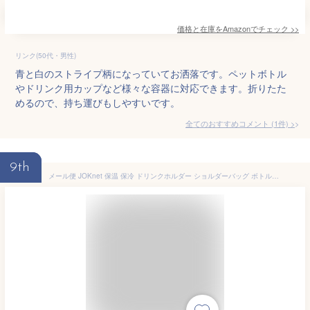
価格と在庫を
Amazon
でチェック
>>
リンク(50代・男性)
青と白のストライプ柄になっていてお洒落です。ペットボトル
やドリンク用カップなど様々な容器に対応できます。折りたた
めるので、持ち運びもしやすいです。
全てのおすすめコメント
(
1
件)
>
9th
メール便 JOKnet 保温 保冷 ドリンクホルダー ショルダーバッグ ボトルホルダー 水筒ホルダー ペットボトル 2本 500ml ベビーカー 斜め掛け ブラック F