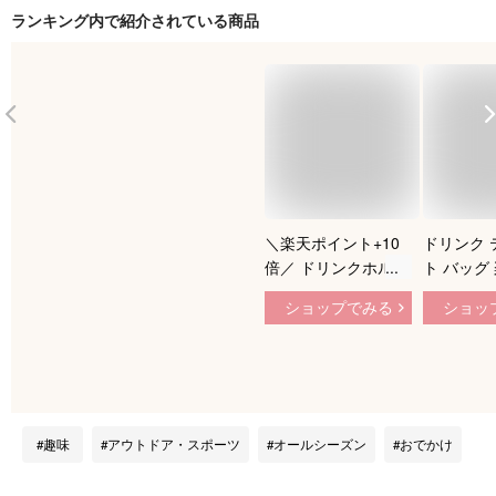
ランキング内で紹介されている商品
＼楽天ポイント+10
ドリンク 
倍／ ドリンクホルダ
ト バッグ
ー ドリンクストラッ
バッグ タ
ショップでみる
ショッ
プ 2本セット カップ
ーヒー コ
ホルダー タンブラー
グ ドリン
コーヒーカップ ホッ
持ち歩き 
ト アイス テイクア
ッグ ペッ
ウト コンビニ スト
持ち運び 
ラップ スポーツ観戦
おしゃれ 
趣味
アウトドア・スポーツ
オールシーズン
おでかけ
持ち運び 持ち歩き
わいい 女
ストロー コーヒー
保温 ギフ