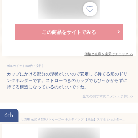
この商品をサイトでみる
価格と在庫を
楽天
でチェック
>>
ポルカドット(50代・女性)
カップにかける部分の形状がよいので安定して持てる形のドリ
ンクホルダーです。ストローつきのカップでもひっかからずに
持てる構造になっているのがよいですね。
全てのおすすめコメント
(
1
件)
>
6th
ECBB 公式 # 2GO トゥーゴー キルティング 【単品】スマホ ショルダーバッグ ドリンクホルダー 傾けても こぼれない 落ちない SmaDri スマドリ 小物 ペットボトル キャリーケース 自転車 ベビーカー (ブラック)