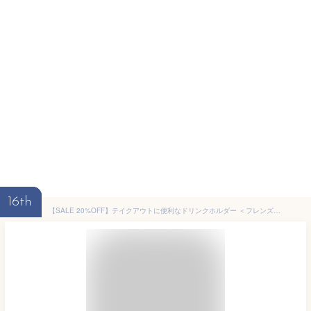
16th
【SALE 20%OFF】テイクアウトに便利なドリンクホルダー ＜フレンズヒル公式＞ カップホルダー 保温保冷 持ち歩き 軽い アイスコーヒー ホットコーヒー エコバッグ カラビナ アルミシート ベビーカー 手提げ プレゼント お洒落 ストライプ トマト シンプル