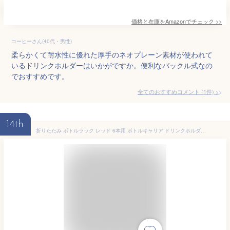
価格と在庫を
Amazon
でチェック
>>
コーヒーさん(40代・男性)
柔らかくて耐水性に優れた厚手のネオプレーン素材が使われて
いるドリンクホルダーはいかがですか。便利なバックル式なの
でおすすめです。
全てのおすすめコメント
(
1
件)
>
14th
折りたたみ ボトルラック レッド 6本用 ボトルキャリア ドリンクホルダー ビール瓶 缶ホルダー 持ち運び 持ち歩き キャンプ アウトドア[送料無料(一部地域を除く)]