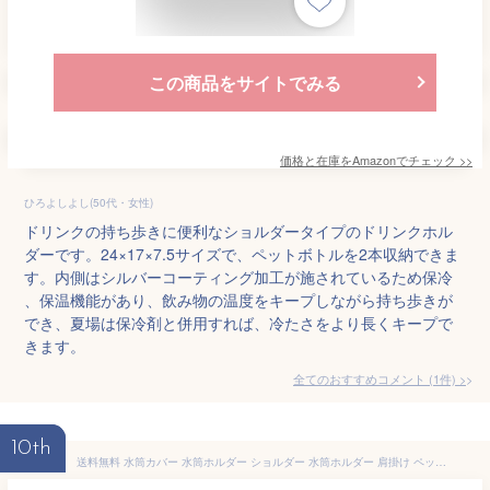
この商品をサイトでみる
価格と在庫を
Amazon
でチェック
>>
ひろよしよし(50代・女性)
ドリンクの持ち歩きに便利なショルダータイプのドリンクホル
ダーです。24×17×7.5サイズで、ペットボトルを2本収納できま
す。内側はシルバーコーティング加工が施されているため保冷
、保温機能があり、飲み物の温度をキープしながら持ち歩きが
でき、夏場は保冷剤と併用すれば、冷たさをより長くキープで
きます。
全てのおすすめコメント
(
1
件)
>
10th
送料無料 水筒カバー 水筒ホルダー ショルダー 水筒ホルダー 肩掛け ペットボトルホルダー キャンバス 水筒ケース ドリンクホルダー マグボトル ボトル カバー おしゃれ かわいい キッズ 大人 持ち運び 遠