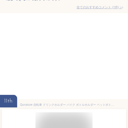
全てのおすすめコメント
(
1
件)
>
11th
Qunature 自転車 ドリンクホルダー バイク ボトルホルダー ペットボトルホルダー 保温 保冷 取付簡単 自由調節可能 携帯収納付きメッシュポケット付き 脱着可能な滑り止めベルクロ3本付き ロードバイク マウンテンバイク 折り畳み自転車 ママチャリ サイクリン