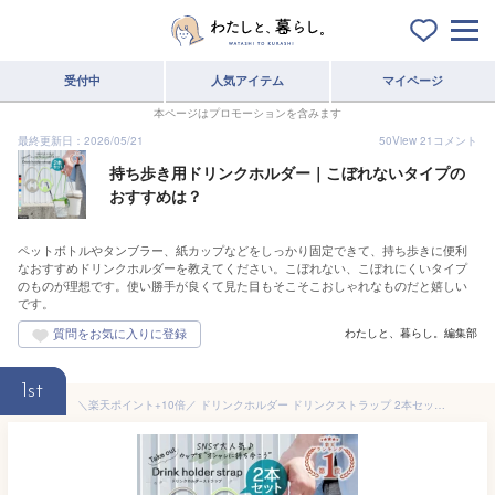
受付中
人気アイテム
マイページ
本ページはプロモーションを含みます
最終更新日：2026/05/21
50
View
21
コメント
持ち歩き用ドリンクホルダー｜こぼれないタイプの
おすすめは？
ペットボトルやタンブラー、紙カップなどをしっかり固定できて、持ち歩きに便利
なおすすめドリンクホルダーを教えてください。こぼれない、こぼれにくいタイプ
のものが理想です。使い勝手が良くて見た目もそこそこおしゃれなものだと嬉しい
です。
わたしと、暮らし。編集部
1st
＼楽天ポイント+10倍／ ドリンクホルダー ドリンクストラップ 2本セット カップホルダー タンブラー コーヒーカップ ホット アイス テイクアウト コンビニ ストラップ スポーツ観戦 持ち運び 持ち歩き ストロー コーヒー ビール 1000円ポッキリ