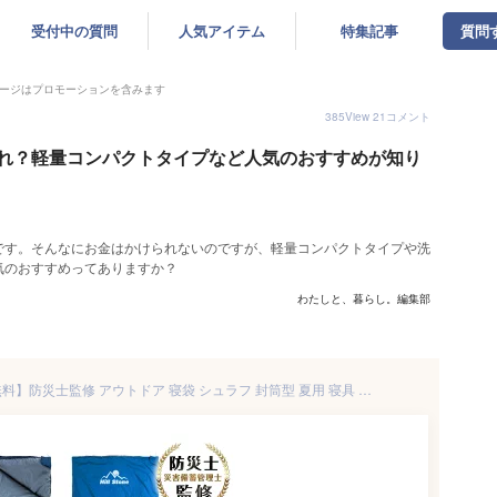
受付中の質問
人気アイテム
特集記事
質問
ージはプロモーションを含みます
385
View
21
コメント
れ？軽量コンパクトタイプなど人気のおすすめが知り
です。そんなにお金はかけられないのですが、軽量コンパクトタイプや洗
気のおすすめってありますか？
わたしと、暮らし。編集部
7/29＼ポイント10倍／【送料無料】防災士監修 アウトドア 寝袋 シュラフ 封筒型 夏用 寝具 コンパクト スリーピングバッグ シュラフザック 撥水 バックル 軽量 3シーズン かわいい おしゃれ 子供 連結可能 ツーリング キャンプ 災害 車中泊 防災 ベランピング