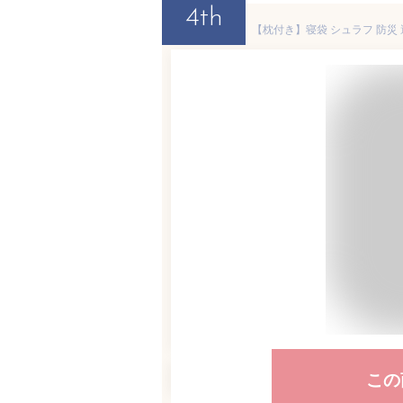
4th
この