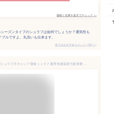
価格と在庫を
楽天
でチェック
>>
ルシーズンタイプのシュラフは如何でしょうか？通気性も
ズナブルですよ。丸洗いも出来ます。
全てのおすすめコメント
(
1
件)
>
アルペンアウトドアーズ 封筒型シュラフ15 キャンプ 寝袋 シュラフ 夏用 快適温度15度 軽量 洗える 車中泊 防災 Alpen Outdoors AOD