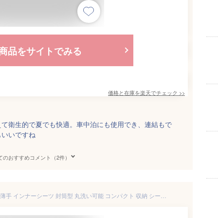
商品をサイトでみる
価格と在庫を
楽天
でチェック
>>
えて衛生的で夏でも快適。車中泊にも使用でき、連結もで
もいいですね
てのおすすめコメント（2件）
寝袋 インナーシュラフ 軽量 夏 薄手 インナーシーツ 封筒型 丸洗い可能 コンパクト 収納 シーツ 洗える 防災 緊急時 ボックスシーツ 防災 トラベルシーツ 緊急時 防災グッズ キャンプ用品 車中泊 山小屋泊 収納袋付き 送料無料