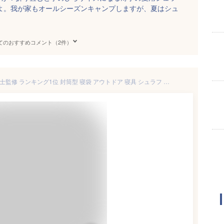
すよ。我が家もオールシーズンキャンプしますが、夏はシュ
てのおすすめコメント（2件）
*15%OFFcp*【送料無料】防災士監修 ランキング1位 封筒型 寝袋 アウトドア 寝具 シュラフ 洗える コンパクト 冬用 夏用 スリーピングバッグ シュラフザック 1.45kg 連結可能 封筒型 かわいい 耐寒-5℃ 車中泊 ad009 防災 避難用 ベランピング おうちキャンプ