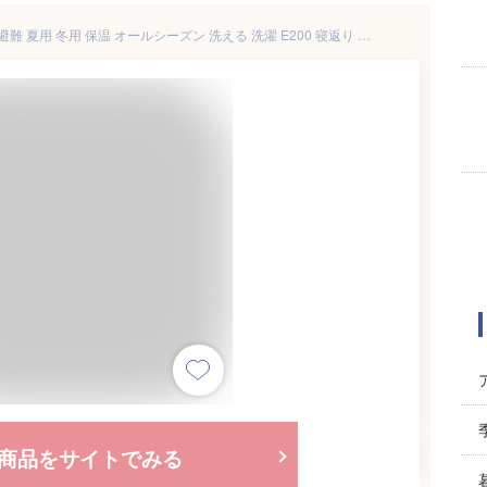
【枕付き】寝袋 シュラフ 防災 避難 夏用 冬用 保温 オールシーズン 洗える 洗濯 E200 寝返り 軽量 耐寒 あったかい キャンプ レジャー コンパクト アウトドア 通気性 オールシーズン 車中泊 枕付き E20 キャンプ用品 おしゃれ 防災 一人暮らし
商品をサイトでみる