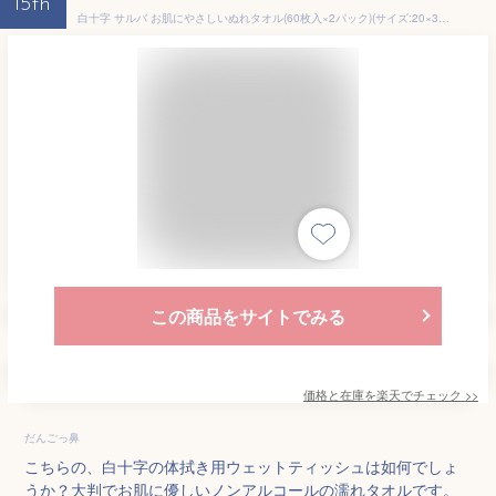
15th
白十字 サルバ お肌にやさしいぬれタオル(60枚入×2パック)(サイズ:20×30cm) 無香料 ノンアルコール【 使い捨て 濡れタオル ウェットティッシュ からだふきシート 体拭きシート 介護 清拭 衛生用品 】【ポイント10倍】
この商品をサイトでみる
価格と在庫を
楽天
でチェック
>>
だんごっ鼻
こちらの、白十字の体拭き用ウェットティッシュは如何でしょ
うか？大判でお肌に優しいノンアルコールの濡れタオルです。