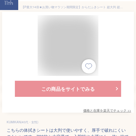
11th
【P最大14倍★お買い物マラソン期間限定】からだふきシート 超大判 超厚手 30枚入×24個セット(計720枚）体拭きシート 大判 ウエットティッシュ ウェットタオル ぬれタオル 介護用品 防災グッズ ボディタオル 使い捨てタオル
この商品をサイトでみる
価格と在庫を
楽天
でチェック
>>
KUMIKAN(40代・女性)
こちらの体拭きシートは大判で使いやすく、厚手で破れにくい