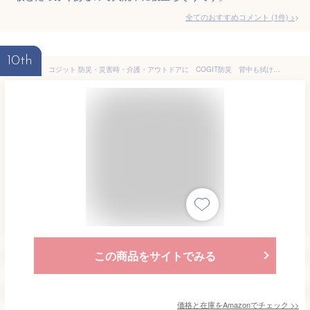
全てのおすすめコメント
(
1
件)
>
10th
コジット 防災・災害時・介護・アウトドアに COGIT防災 背中も拭ける大判ウェットタオル 個包装 30包入
この商品をサイトでみる
価格と在庫を
Amazon
でチェック
>>