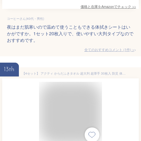
価格と在庫を
Amazon
でチェック
>>
コーヒーさん(40代・男性)
夜はまだ肌寒いので温めて使うこともできる体拭きシートはい
かがですか。1セット20枚入りで、使いやすい大判タイプなので
おすすめです。
全てのおすすめコメント
(
1
件)
>
13th
【4セット】 アクティ からだふきタオル 超大判 超厚手 30枚入 防災 体拭きシート風呂代わり 入院 使い捨て 長期保存 日本製紙 クレシア 犬用品 ペット用 ウェットタオル 除菌 衛生用品 介護用 からだ拭き 清潔 おしりふき 体拭き 入浴ケア 介護 介助 大判シート 業務用