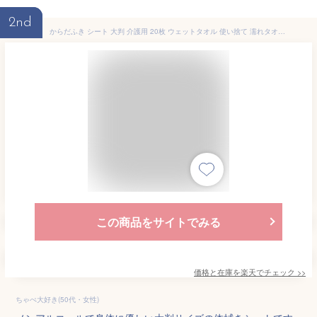
2nd
からだふき シート 大判 介護用 20枚 ウェットタオル 使い捨て 濡れタオル 体拭きシート 介護 ノンアルコール 無香料 保湿成分配合 ウェットシート ボディ 大人 赤ちゃん 子供 介護用品 防災 アイリスオーヤマ KRD-20 *
この商品をサイトでみる
価格と在庫を
楽天
でチェック
>>
ちゃぺ大好き(50代・女性)