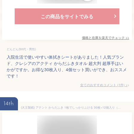
この商品をサイトでみる
価格と在庫を
楽天
でチェック
>>
どんどん(50代・男性)
入院生活で使いやすい体拭きシートがありました！人気ブラン
ド、クレシアのアクティ からだふきタオル 超大判 超厚手はい
かがですか。お得な30枚入り、4個セット買いができ、おススメ
です！
全てのおすすめコメント
(
1
件)
>
14th
(大王製紙) アテント からだふき 1枚でしっかりふける 30枚×12個入り（ケース） 体拭きシート ぬれタオル 大判 ノンアルコール 介護 清拭 防災 病院 施設 自宅