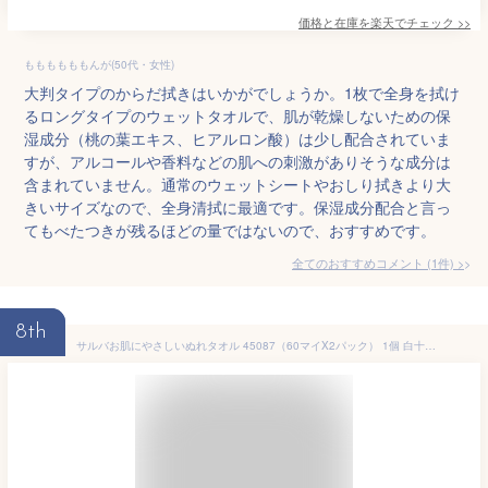
価格と在庫を
楽天
でチェック
>>
ももももももんが(50代・女性)
大判タイプのからだ拭きはいかがでしょうか。1枚で全身を拭け
るロングタイプのウェットタオルで、肌が乾燥しないための保
湿成分（桃の葉エキス、ヒアルロン酸）は少し配合されていま
すが、アルコールや香料などの肌への刺激がありそうな成分は
含まれていません。通常のウェットシートやおしり拭きより大
きいサイズなので、全身清拭に最適です。保湿成分配合と言っ
てもべたつきが残るほどの量ではないので、おすすめです。
全てのおすすめコメント
(
1
件)
>
8th
サルバお肌にやさしいぬれタオル 45087（60マイX2パック） 1個 白十字 23-2584-00 45087(60マイX2パック)