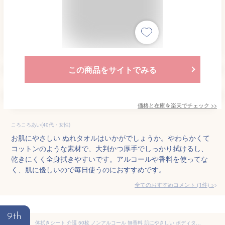
この商品をサイトでみる
価格と在庫を
楽天
でチェック
>>
ころころあい(40代・女性)
お肌にやさしい ぬれタオルはいかがでしょうか。やわらかくて
コットンのような素材で、大判かつ厚手でしっかり拭けるし、
乾きにくく全身拭きやすいです。アルコールや香料を使ってな
く、肌に優しいので毎日使うのにおすすめです。
全てのおすすめコメント
(
1
件)
>
9th
体拭きシート 介護 50枚 ノンアルコール 無香料 肌にやさしい ボディタオル 濡れタオル 使い捨て 防災用品 災害 避難 防災グッズ ウェットシート 全身 清潔 風呂代わり 入院 からだふき WTY-B50E アイリスオーヤマ *