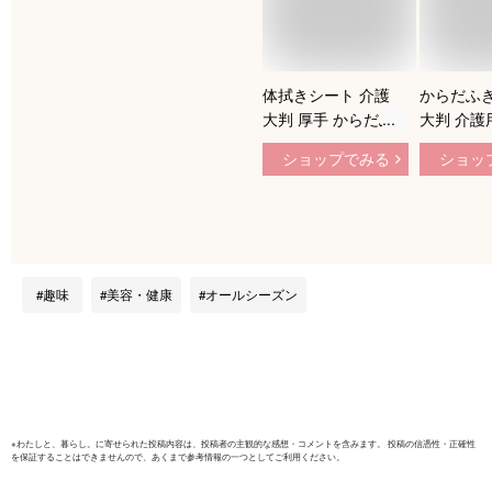
体拭きシート 介護
からだふき
大判 厚手 からだふ
大判 介護用
きタオル 体拭き 濡
ェットタオ
ショップでみる
ショッ
れタオル ウエットシ
て 濡れタ
ート お風呂 入浴 介
きシート 
護 看護 大人用 防災
アルコール
グッズ 防災 災害対
保湿成分配
策 備蓄物資 こころ
トシート 
想い からだふき大判
人 赤ちゃ
趣味
美容・健康
オールシーズン
厚手 40枚×2個 6個セ
護用品 防
ット レック ダイレ
スオーヤマ 
クト lec
※
わたしと、暮らし。
に寄せられた投稿内容は、投稿者の主観的な感想・コメントを含みます。 投稿の信憑性・正確性
を保証することはできませんので、あくまで参考情報の一つとしてご利用ください。