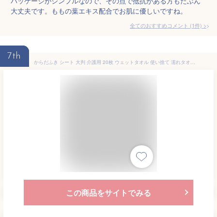
パッケージがシンプルなので、その点で抵抗がある方もたぶん
大丈夫です。ももの葉エキス配合でお肌に優しいですね。
全てのおすすめコメント
(
1
件)
>
7th
からだふき シート 大判 介護用 20枚 ウェットタオル 使い捨て 濡れタオル 体拭きシート 介護 ノンアルコール 無香料 保湿成分配合 ウェットシート ボディ 大人 赤ちゃん 子供 介護用品 防災 アイリスオーヤマ KRD-20 *
この商品をサイトでみる