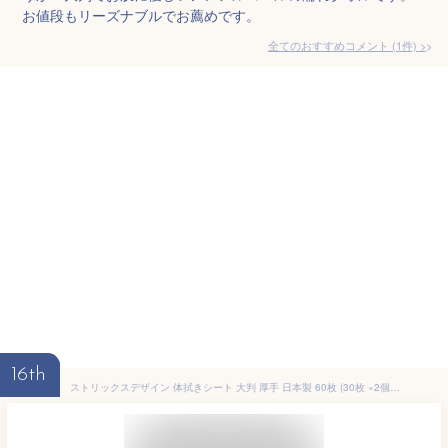
お値段もリーズナブルでお薦めです。
全てのおすすめコメント
(
1
件)
>
16th
ストリックスデザイン 体拭きシート 大判 厚手 日本製 60枚 (30枚 ×2個セット) 約20×30cm 白 しっかり拭ける ウェットタオル 無香料 ノンアルコール KN-102 【Amazon.co.jp 限定】