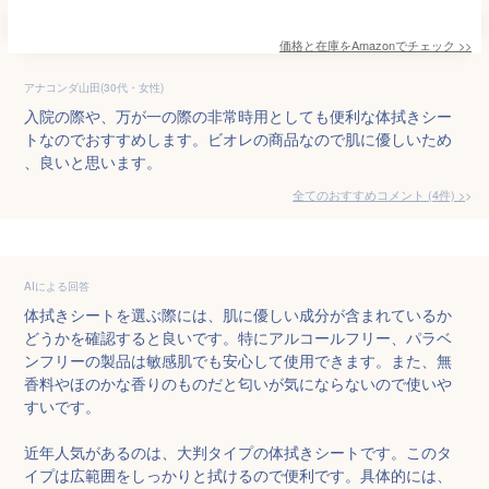
価格と在庫を
Amazon
でチェック
>>
アナコンダ山田(30代・女性)
入院の際や、万が一の際の非常時用としても便利な体拭きシー
トなのでおすすめします。ビオレの商品なので肌に優しいため
、良いと思います。
全てのおすすめコメント
(
4
件)
>
AIによる回答
体拭きシートを選ぶ際には、肌に優しい成分が含まれているか
どうかを確認すると良いです。特にアルコールフリー、パラベ
ンフリーの製品は敏感肌でも安心して使用できます。また、無
香料やほのかな香りのものだと匂いが気にならないので使いや
すいです。

近年人気があるのは、大判タイプの体拭きシートです。このタ
イプは広範囲をしっかりと拭けるので便利です。具体的には、