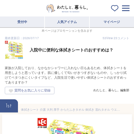
受付中
人気アイテム
マイページ
本ページはプロモーションを含みます
最終更新日：2026/07/17
53
View
23
コメント
入院中に便利な体拭きシートのおすすめは？
家族が入院しており、なかなかシャワーに入れない日もあるため、体拭きシートを
用意しようと思っています。肌に優しくて匂いがきつすぎないものや、しっかり拭
けてベタつきにくいタイプなど、入院生活で使いやすい体拭きシートのおすすめっ
てありますか？
わたしと、暮らし。編集部
1st
体拭きシート 介護 大判 厚手 からだふきタオル 体拭き 濡れタオル ウエットシート お風呂 入浴 介護 看護 大人用 防災グッズ 防災 災害対策 備蓄物資 こころ想い からだふき大判厚手 40枚×2個 6個セット レック ダイレクト lec