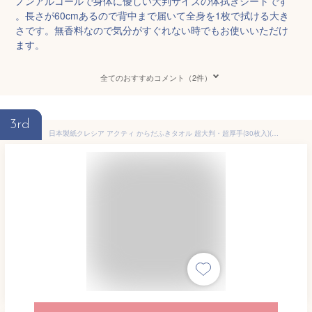
ノンアルコールで身体に優しい大判サイズの体拭きシートです
。長さが60cmあるので背中まで届いて全身を1枚で拭ける大き
さです。無香料なので気分がすぐれない時でもお使いいただけ
ます。
全てのおすすめコメント（2件）
3rd
日本製紙クレシア アクティ からだふきタオル 超大判・超厚手(30枚入)(サイズ:40×30cm) 無香料 ノンアルコール【 使い捨て 濡れタオル ウェットティッシュ からだふきシート 体拭きシート 介護 清拭 衛生用品 】【ポイント10倍】