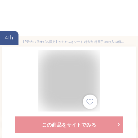
4th
【P最大13倍★5/20限定】からだふきシート 超大判 超厚手 30枚入×3個セット(計90枚）体拭きシート 大判 ウエットティッシュ ウェットタオル ぬれタオル 介護用品 防災グッズ ボディタオル 使い捨てタオル
この商品をサイトでみる