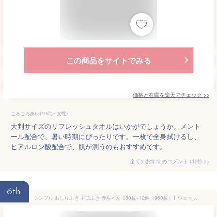
この商品をサイトでみる
価格と在庫を
楽天
でチェック
>>
ころころあい(40代・女性)
大判サイズのリフレッシュタオルはいかがでしょうか。メント
ール配合で、暑い時期にぴったりです。一枚で全身拭けるし、
ヒアルロン酸配合で、肌が潤うのもおすすめです。
全てのおすすめコメント
(
1
件)
>
6th
シンプル おしりふき 手口ふき 赤ちゃん【80枚×12個（960枚）】ウェットティッシュ おしゃれ おしり拭き お尻拭き お尻ふき 手口 赤ちゃん 拭き シート 手口拭き 持ち運び おしゃれ からだふき 体拭きシート 送料無料 最強配送