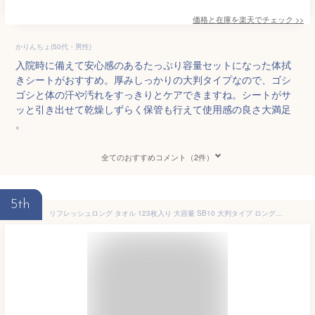
価格と在庫を
楽天
でチェック
>>
かりんちょ(50代・男性)
入院時に備えて安心感のあるたっぷり容量セットになった体拭
きシートがおすすめ。厚みしっかりの大判タイプなので、ゴシ
ゴシと体の汗や汚れをすっきりとケアできますね。シートがサ
ッと引き出せて乾燥しずらく保管も行えて使用感の良さ大満足
。
全てのおすすめコメント（2件）
5th
リフレッシュロング タオル 123枚入り 大容量 SB10 大判タイプ ロングタイプ ウェットタオル 大判 体拭きシート 汗拭きシート 無香性 冷たい メントール 冷感 冷却 使い捨て 制汗シート 熱中症 暑さ対策 スポーツ アウトドア キャンプ 外仕事 介護 災害時 防災グッズ 防災