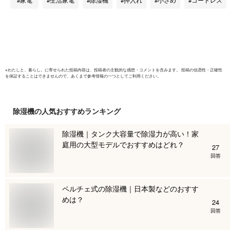
梅雨 お風呂場
剤 乾燥剤
FJ9000
湿器 電源
※
わたしと、暮らし。
に寄せられた投稿内容は、投稿者の主観的な感想・コメントを含みます。 投稿の信憑性・正確性
を保証することはできませんので、あくまで参考情報の一つとしてご利用ください。
除湿機
の人気おすすめランキング
除湿機｜タンク大容量で除湿力が高い！家
庭用の大型モデルでおすすめはどれ？
27
回答
ペルチェ式の除湿機｜日本製などのおすす
めは？
24
回答