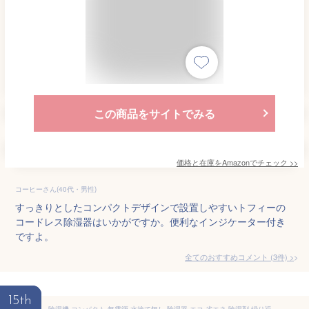
この商品をサイトでみる
価格と在庫を
Amazon
でチェック
>>
コーヒーさん(40代・男性)
すっきりとしたコンパクトデザインで設置しやすいトフィーの
コードレス除湿器はいかがですか。便利なインジケーター付き
ですよ。
全てのおすすめコメント
(
3
件)
>
15th
除湿機 コンパクト 無電源 水捨て無し 除湿器 エコ 省エネ 除湿剤 繰り返し使える 買い替え不要 半永久 電源不要 コードレス 押入れ クローゼット 靴箱 タンス 乾燥剤 ミニ 小型 小さい 吊り下げ 静音 静か 湿気 カビ 対策＜基本セット＞【30日間返金保証】【沖縄配送不可】