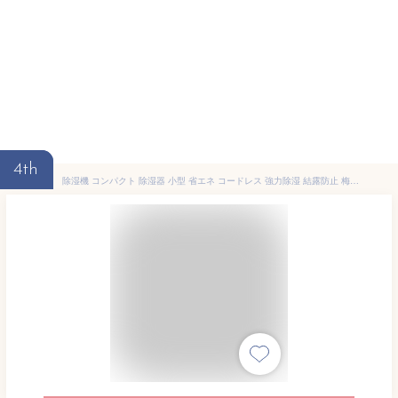
4th
除湿機 コンパクト 除湿器 小型 省エネ コードレス 強力除湿 結露防止 梅雨対策 カビ防止 部屋干し 消臭 脱臭 軽量 静音作業 無電源で使える 繰り返し使用 水捨て不要 お風呂場 台所 書棚 オフィス おしゃれ