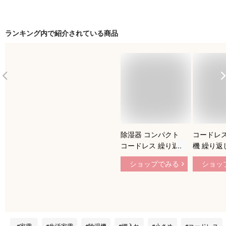
ランキング内で紹介されている商品
除湿器 コンパクト
コードレス
コードレス 繰り返し
機 繰り返
使える 小型 スリム
除湿機 小
ショップでみる
ショッ
スリムドライ 防カビ
コンパクト
静音 無音 クローゼ
ット 除湿
ット タンス 室内 シ
対策 カビ
リカゲル 湿気取り
ビ 靴箱 
梅雨対策 衣類乾燥
ケース 楽
乾燥剤 吸湿 乾燥器
湿気取り 
家電
生活家電
除湿機
押入れ
小さめ
コードレス