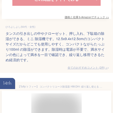
価格と在庫を
Amazon
でチェック
>>
ひろよしよし(50代・女性)
タンスの引き出しの中やクローゼット、押し入れ、下駄箱の除
湿ができる、ミニ 除湿機です。12.5x9.4x12.5cmのコンパクト
サイズだからどこでも使用しやすく、コンパクトながらたっぷ
り100ml の除湿ができます。除湿時は電源が不要で、満水サイ
ンの色によって満水を一目で確認でき、繰り返し移用できるた
め経済的です。
全てのおすすめコメント
(
2
件)
>
14th
【Toffy/トフィー】 コンパクトリユース除湿器 HW-DH1 繰り返し使える エコ 水/ゴミ捨て不要 コードレス 靴箱 クローゼット レトロ ペールアクア HW-DH1-PA