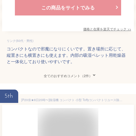
この商品をサイトでみる
価格と在庫を
楽天
でチェック
>>
リンク(50代・男性)
コンパクトなので邪魔になりにくいです。置き場所に応じて、
縦置きにも横置きにも使えます。内部の吸湿ペレット用乾燥器
と一体化しており使いやすいです。
全てのおすすめコメント（2件）
5th
[P20倍★8日20時〜]除湿機 コンパクト 小型 Toffyコンパクトリユース除湿器 HW-DH1-AW 繰り返し使える除湿器 エコ コンパクト除湿器 コードレス レトロカラー デザイン家電 レトロ おしゃれ Toffy ラドンナ アッシュホワイト ペールアクア [2606SS]