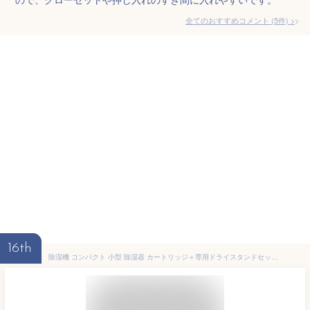
全てのおすすめコメント
(
5
件)
>
16th
除湿機 コンパクト 小型 除湿器 カートリッジ＋専用ドライスタンドセット 除湿剤 繰り返し使える 省エネ 除湿 湿気取り カビ対策 湿気対策 結露対策 梅雨対策 乾燥剤 クローゼット 衣装ケース 衣類収納 下駄箱 靴箱 本棚 コードレス 水捨て不要 無電源 無音 送料無料 FJ9000