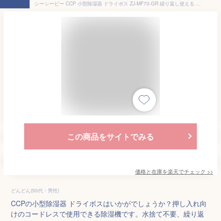
シーシーピー CCP 小型除湿器 ドライボス ZJ-MF70-GR 繰り返し使える 除湿器 除湿剤 シリカゲル 小型除湿器 コードレス除湿器 吊り下げ 置き型 靴 水捨て不要 小型除湿機 コードレス除湿機 カビ対策 サステナブル コンパクト 加熱乾燥 除湿 湿気対策 CCP DRY BOSS ZJMF70
この商品をサイトでみる
価格と在庫を
楽天
でチェック
>>
どんどん(50代・男性)
CCPの小型除湿器 ドライボスはいかがでしょうか？押し入れ向
けのコードレスで使用できる除湿機です。水捨て不要、繰り返