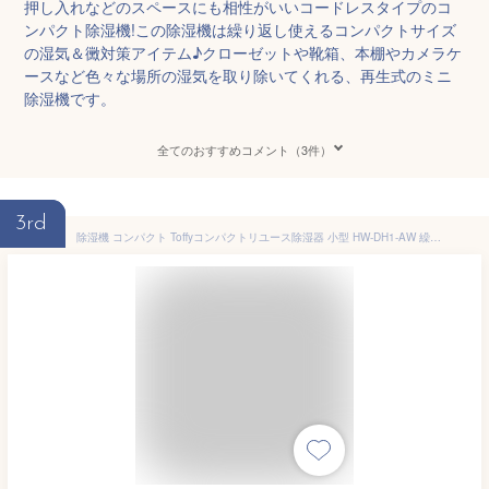
押し入れなどのスペースにも相性がいいコードレスタイプのコ
ンパクト除湿機!この除湿機は繰り返し使えるコンパクトサイズ
の湿気＆黴対策アイテム♪クローゼットや靴箱、本棚やカメラケ
ースなど色々な場所の湿気を取り除いてくれる、再生式のミニ
除湿機です。
全てのおすすめコメント（3件）
3rd
除湿機 コンパクト Toffyコンパクトリユース除湿器 小型 HW-DH1-AW 繰り返し使える除湿器 エコ除湿器 コンパクト除湿器 コードレス リユース レトロカラー デザイン家電 レトロデザイン おしゃれ Toffy ラドンナ アッシュホワイト ペールアクア