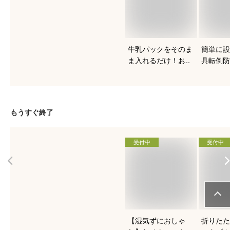
牛乳パックをそのま
簡単に設
ま入れるだけ！おす
具転倒防
すめのヨーグルトメ
ート
ーカーは？
もうすぐ終了
受付中
受付中
【湿気ずにおしゃ
折りたた