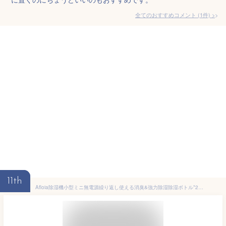
全てのおすすめコメント
(
1
件)
>
11th
Afloia除湿機小型ミニ無電源繰り返し使える消臭&強力除湿除湿ボトル*2+乾燥スタンド*1コンパクトコードレス除湿器水捨て不要ほぼ無音梅雨カビ対策クローゼット/本棚/靴箱/押入れ/脱衣所…