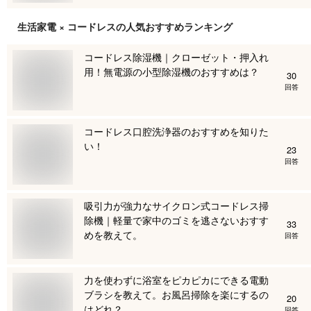
生活家電 × コードレス
の人気おすすめランキング
コードレス除湿機｜クローゼット・押入れ
用！無電源の小型除湿機のおすすめは？
30
回答
コードレス口腔洗浄器のおすすめを知りた
い！
23
回答
吸引力が強力なサイクロン式コードレス掃
除機｜軽量で家中のゴミを逃さないおすす
33
めを教えて。
回答
力を使わずに浴室をピカピカにできる電動
ブラシを教えて。お風呂掃除を楽にするの
20
はどれ？
回答