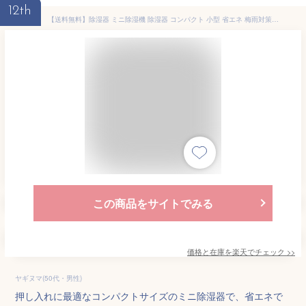
12th
【送料無料】除湿器 ミニ除湿機 除湿器 コンパクト 小型 省エネ 梅雨対策 コードレス 強力除湿 結露 カビ防止 消臭 脱臭 静音 無電源で使える 繰り返し使える 水捨て不要 除湿機 交換不要 物理除湿 ク
この商品をサイトでみる
価格と在庫を
楽天
でチェック
>>
ヤギヌマ(50代・男性)
押し入れに最適なコンパクトサイズのミニ除湿器で、省エネで