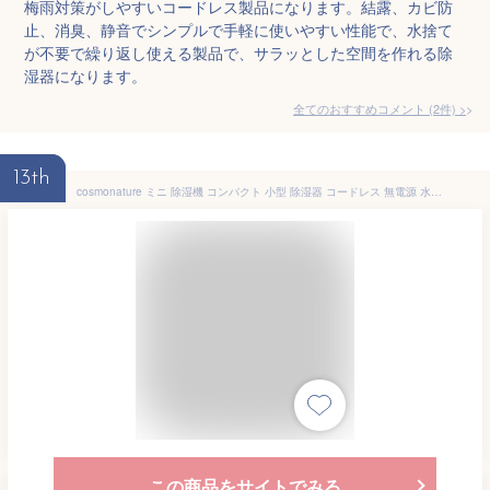
梅雨対策がしやすいコードレス製品になります。結露、カビ防
止、消臭、静音でシンプルで手軽に使いやすい性能で、水捨て
が不要で繰り返し使える製品で、サラッとした空間を作れる除
湿器になります。
全てのおすすめコメント
(
2
件)
>
13th
cosmonature ミニ 除湿機 コンパクト 小型 除湿器 コードレス 無電源 水捨て無し 繰り返し使える 除湿剤 ＜基本セット （乾燥スタンド1個＆除湿ユニット1個）＞
この商品をサイトでみる