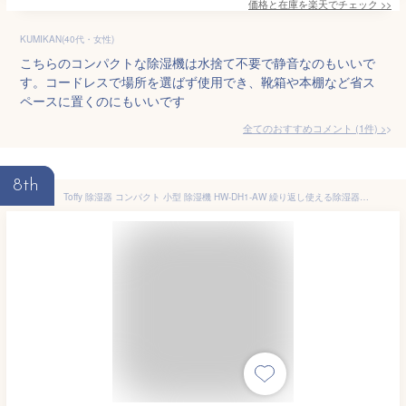
価格と在庫を
楽天
でチェック
>>
KUMIKAN(40代・女性)
こちらのコンパクトな除湿機は水捨て不要で静音なのもいいで
す。コードレスで場所を選ばず使用でき、靴箱や本棚など省ス
ペースに置くのにもいいです
全てのおすすめコメント
(
1
件)
>
8th
Toffy 除湿器 コンパクト 小型 除湿機 HW-DH1-AW 繰り返し使える除湿器 エコ除湿器 コンパクト除湿器 コードレス リユース レトロカラー デザイン家電 レトロデザイン おしゃれ Toffy ラドンナ アッシュホワイト ペールアクア[2604]