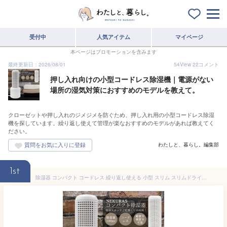
受付中
人気アイテム
マイページ
本ページはプロモーションを含みます
最終更新日：2026/08/01
54
View
22
コメント
押し入れ向けの小型コードレス除湿機｜電源がない
場所の湿気対策におすすめのモデルを教えて。
クローゼットや押し入れのジメジメを防ぐため、押し入れ用の小型コードレス除湿
機を探しています。繰り返し使えて管理が楽なおすすめのモデルがあれば教えてく
ださい。
わたしと、暮らし。編集部
1st
除湿器 コンパクト コードレス 繰り返し使える 小型 スリム スリムドライ 防カビ 静音 無音 クローゼット タンス 室内 シリカゲル 湿気取り 梅雨対策 衣類乾燥 乾燥剤 吸湿 乾燥器 梅雨 お風呂場 FJ9000