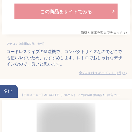
この商品をサイトでみる
価格と在庫を
楽天
でチェック
>>
アナコンダ山田(30代・女性)
コードレスタイプの除湿機で、コンパクトサイズなのでどこで
も使いやすいため、おすすめします。レトロでおしゃれなデザ
インなので、良いと思います。
全てのおすすめコメント
(
1
件)
>
9th
【日本メーカー】AL COLLE（アルコレ） ミニ除湿機 除湿器 1L 静音 コンパクト 省エネ ペルチェ式 クローゼット 押入れ 靴箱 収納 省スペース くり返し 満水検知 自動停止機能 満水お知らせランプ 取手付 半透明タンク ACアダプター