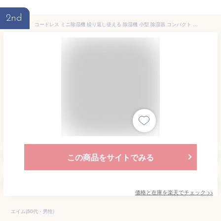
2nd
コードレス ミニ除湿機 繰り返し使える 除湿機 小型 除湿器 コンパクト クローゼット 除湿 収納 湿気対策 カビ対策 防カビ 靴箱 本棚 カメラケース 楽器 ピアノ 湿気取り エコ 除湿剤 乾燥剤 再生式 除湿器 電源不要
この商品をサイトでみる
価格と在庫を
楽天
でチェック
>>
エイム(50代・男性)