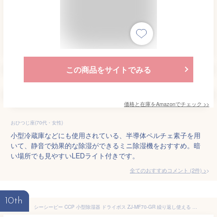
この商品をサイトでみる
価格と在庫を
Amazon
でチェック
>>
おひつじ座(70代・女性)
小型冷蔵庫などにも使用されている、半導体ペルチェ素子を用
いて、静音で効果的な除湿ができるミニ除湿機をおすすめ。暗
い場所でも見やすいLEDライト付きです。
全てのおすすめコメント
(
2
件)
>
10th
シーシーピー CCP 小型除湿器 ドライボス ZJ-MF70-GR 繰り返し使える 除湿器 除湿剤 シリカゲル 小型除湿器 コードレス除湿器 吊り下げ 置き型 靴 水捨て不要 小型除湿機 コードレス除湿機 カビ対策 サステナブル コンパクト 加熱乾燥 除湿 湿気対策 CCP DRY BOSS ZJMF70