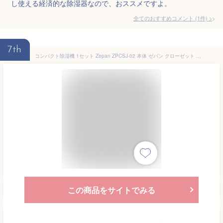
し使える経済的な除湿器なので、おススメですよ。
全てのおすすめコメント
(
1
件)
>
7th
コンパクト除湿機 1セット Zepan ZPCSJ-02 本体 ゼパン クローゼット 靴棚 靴箱 カメラ 本棚 小型 除湿機 除湿剤 無電源 水捨て無し押入れ 防カビ コンパクト 除湿器乾燥機 湿気取り 梅雨対策 静音 コードレス【送料無料】【海外×】
この商品をサイトでみる