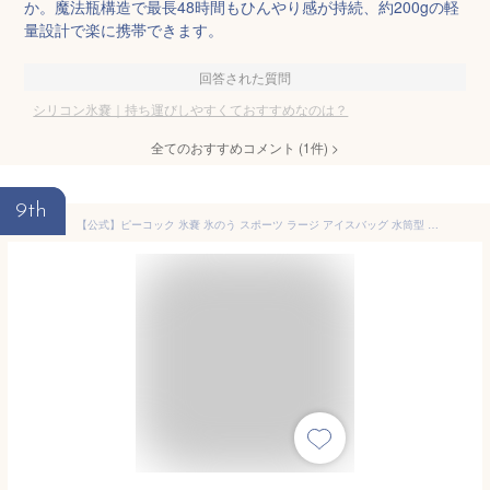
か。魔法瓶構造で最長48時間もひんやり感が持続、約200gの軽
量設計で楽に携帯できます。
回答された質問
シリコン氷嚢｜持ち運びしやすくておすすめなのは？
全てのおすすめコメント
(
1
件)
>
9th
【公式】ピーコック 氷嚢 氷のう スポーツ ラージ アイスバッグ 水筒型 氷のうボトル アイスパック 暑さ対策 熱中対策 グッズ 工事現場 ビッグ 携帯氷のう 持ち運び 長持ち 保冷 缶ホルダー ゴルフ スポーツ ひんやり 冷やす 通勤 農作業 冷却シリコン 魔法瓶 ABB-L30