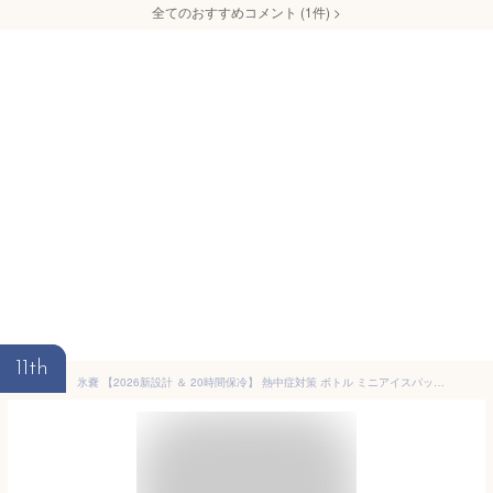
全てのおすすめコメント
(
1
件)
>
11th
氷嚢 【2026新設計 ＆ 20時間保冷】 熱中症対策 ボトル ミニアイスパック アイシング 氷のう 魔法瓶構造 水筒型 真空断熱 冷たさキープホルダー付き 氷嚢 持ち運び 結露なし 水漏れ防止 繰り返し利用 スティック型 スポーツ 通学 通勤 アウトドア (ブルー)