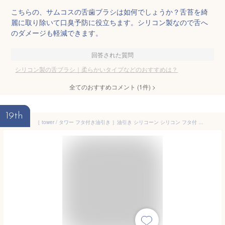
こちらの、サムコスの舌歯ブラシは如何でしょうか？舌苔を綺
麗に取り除いて口臭予防に役立ちます。シリコン製なので舌へ
のダメージも軽減できます。
回答された質問
シリコン製の舌ブラシ｜柔らかいタイプなどのおすすめは？
全てのおすすめコメント
(
1
件)
>
19th
［ tower / タワー フタ付き油引き ］油引き シリコーン シリコン フタ付 自立 刷毛 キッチンツール スリム スティック ハケ たこ焼き器 おしゃれ 北欧 yamazaki 山崎実業【ポイント5倍】 公式