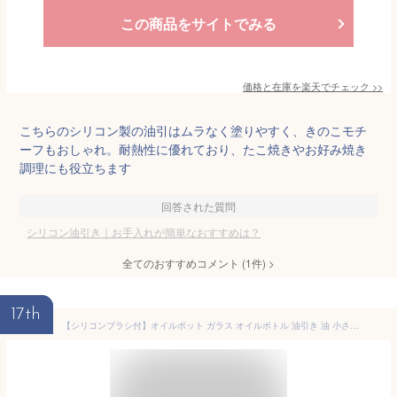
この商品をサイトでみる
価格と在庫を
楽天
でチェック
>>
こちらのシリコン製の油引はムラなく塗りやすく、きのこモチ
ーフもおしゃれ。耐熱性に優れており、たこ焼きやお好み焼き
調理にも役立ちます
回答された質問
シリコン油引き｜お手入れが簡単なおすすめは？
全てのおすすめコメント
(
1
件)
>
17th
【シリコンブラシ付】オイルポット ガラス オイルボトル 油引き 油 小さい 液だれしない ミニオイルポット 送料無料 おしゃれ キッチン プレゼント バーベキュー BBQ ホットプレート たこ焼き たこパ 鉄板焼き フライパン グリル 時短 小分け