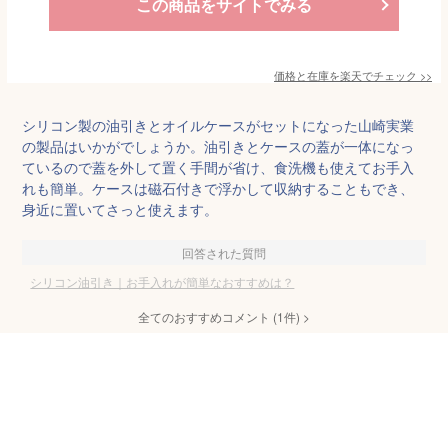
この商品をサイトでみる
価格と在庫を
楽天
でチェック
>>
シリコン製の油引きとオイルケースがセットになった山崎実業
の製品はいかがでしょうか。油引きとケースの蓋が一体になっ
ているので蓋を外して置く手間が省け、食洗機も使えてお手入
れも簡単。ケースは磁石付きで浮かして収納することもでき、
身近に置いてさっと使えます。
回答された質問
シリコン油引き｜お手入れが簡単なおすすめは？
全てのおすすめコメント
(
1
件)
>