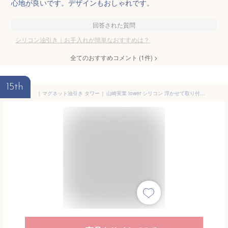
心地が良いです。デザインもおしゃれです。
回答された質問
シリコン油引き｜お手入れが簡単なおすすめは？
全てのおすすめコメント
(
1
件)
>
15th
［ マグネット油引き タワー ］山崎実業 tower シリコン 浮かせて取り付け シリコーン キッチンツール 調理器具 オイルブラシ 油ひき ハケ ブラシ 磁石 料理 シンプル 北欧 おしゃれ yamazaki 公式 モノトーン ブラック ホワイト 1676 1677【送料無料】