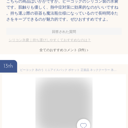
こちらの商品はいかがですか。ピーコックのシリコン製の氷嚢
です。肌触りも優しく、熱中症対策に効果的なのがいいですね
。持ち運ぶ際の容器も魔法瓶仕様になっているので長時間冷た
さをキープできるのが魅力的です。ぜひおすすめですよ。
回答された質問
シリコン氷嚢｜持ち運びしやすくておすすめなのは？
全てのおすすめコメント
(
3
件)
>
13th
ピーコック 氷のう ミニアイスパック ポケット 正規品 ネッククーラー 氷嚢 ひょうのう 魔法瓶 長持ち 子ども コンパクト 冷感 グッズ 熱中症対策 冷却グッズ 暑さ 猛暑 対策 シリコン Peacock ABB-S07