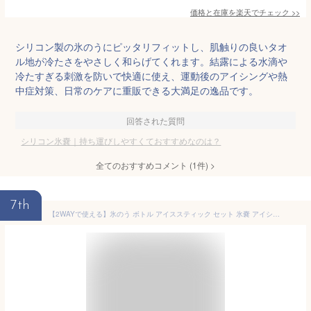
価格と在庫を
楽天
でチェック
>>
シリコン製の氷のうにピッタリフィットし、肌触りの良いタオ
ル地が冷たさをやさしく和らげてくれます。結露による水滴や
冷たすぎる刺激を防いで快適に使え、運動後のアイシングや熱
中症対策、日常のケアに重販できる大満足の逸品です。
回答された質問
シリコン氷嚢｜持ち運びしやすくておすすめなのは？
全てのおすすめコメント
(
1
件)
>
7th
【2WAYで使える】氷のう ボトル アイススティック セット 氷嚢 アイシング ステンレス 持ち運び 持ち手付き 魔法瓶構造 真空断熱 結露しにくい 熱中症対策 暑さ対策 部活 スポーツ 観戦 ゴルフ スリム 軽量 広口構造 クリーム