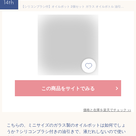
14th
【シリコンブラシ付】オイルポット 2個セット ガラス オイルボトル 油引き 母の日 油 小さい 液だれしない ミニオイルポット ミニ 同サイズ2個 送料無料 おしゃれ 便利 キッチン プレゼント バーベキュー BBQ ホットプレート たこ焼き タコパ 小分け ドレッシング
この商品をサイトでみる
価格と在庫を
楽天
でチェック
>>
こちらの、ミニサイズのガラス製のオイルポットは如何でしょ
うか？シリコンブラシ付きの油引きで、液だれしないので使い