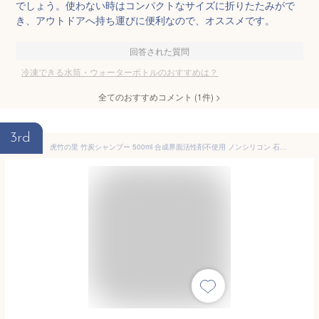
でしょう。使わない時はコンパクトなサイズに折りたたみがで
き、アウトドアへ持ち運びに便利なので、オススメです。
回答された質問
冷凍できる水筒・ウォーターボトルのおすすめは？
全てのおすすめコメント
(
1
件)
>
3rd
虎竹の里 竹炭シャンプー 500ml 合成界面活性剤不使用 ノンシリコン 石鹸シャンプー スカルプケア ダメージケア 無香料 敏感肌 湿疹 アレルギー 脂性肌 保湿 国産 日本製