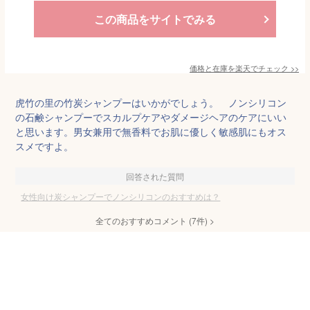
この商品をサイトでみる
価格と在庫を
楽天
でチェック
>>
虎竹の里の竹炭シャンプーはいかがでしょう。 ノンシリコン
の石鹸シャンプーでスカルプケアやダメージヘアのケアにいい
と思います。男女兼用で無香料でお肌に優しく敏感肌にもオス
スメですよ。
回答された質問
女性向け炭シャンプーでノンシリコンのおすすめは？
全てのおすすめコメント
(
7
件)
>