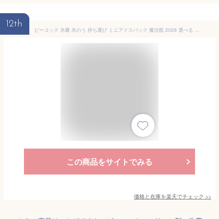
12th
ピーコック 氷嚢 氷のう 持ち運び ミニアイスパック 魔法瓶 2026 選べる ポケット 携帯氷嚢 ボトル 保冷 シリコン 水筒型 やわらかい ひんやり 首冷却 冷却グッズ ネッククーラー 熱中症対策 結露しない 通学 スポーツ 部活 レジャー ギフト peacock 正規品 送料無料【RSL】
この商品をサイトでみる
価格と在庫を
楽天
でチェック
>>