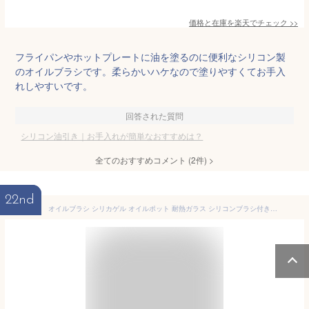
価格と在庫を
楽天
でチェック
>>
フライパンやホットプレートに油を塗るのに便利なシリコン製
のオイルブラシです。柔らかいハケなので塗りやすくてお手入
れしやすいです。
回答された質問
シリコン油引き｜お手入れが簡単なおすすめは？
全てのおすすめコメント
(
2
件)
>
22nd
オイルブラシ シリカゲル オイルポット 耐熱ガラス シリコンブラシ付きオイルボトル 油引き オイル差し 液だれしない 油 調味料入れ キッチンツール 料理用 醤油瓶 バーベキュー BBQ ホットプレート たこ焼き たこパ 鉄板焼き お好み焼き フライパン グリル