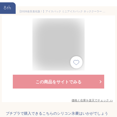
8th
【2026改良進化版！】アイスパック ミニアイスパック ネッククーラー 氷のう スリム コンパクト 氷嚢 水筒 携帯氷のう 真空断熱 暑さ対策 夏 ひんやり 冷たい 保冷剤 ラージ 携帯氷嚢 保冷 ビッグサイズ シリコーン製 魔法瓶構造 冷たさキープ 冷温スティック
この商品をサイトでみる
価格と在庫を
楽天
でチェック
>>
プチプラで購入できるこちらのシリコン氷嚢はいかがでしょう