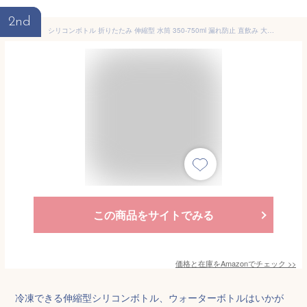
2nd
シリコンボトル 折りたたみ 伸縮型 水筒 350-750ml 漏れ防止 直飲み 大容量 携帯式水筒 冷凍できる ポータブル 持ち運び便利 超軽量 ソフト ボトル 750ml ウォーターボトル ネイビー 登山 キャンプ アウトドア おしゃれ ギフト
この商品をサイトでみる
価格と在庫を
Amazon
でチェック
>>
冷凍できる伸縮型シリコンボトル、ウォーターボトルはいかが