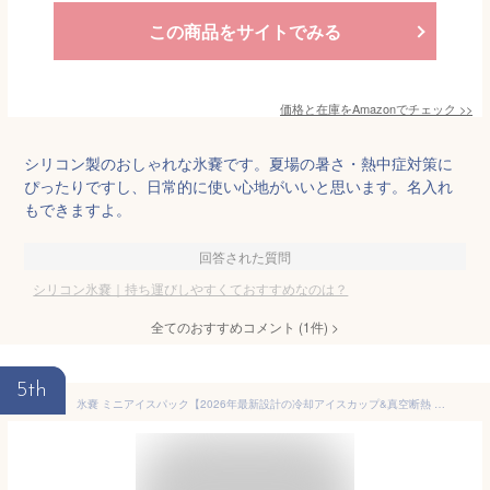
この商品をサイトでみる
価格と在庫を
Amazon
でチェック
>>
シリコン製のおしゃれな氷嚢です。夏場の暑さ・熱中症対策に
ぴったりですし、日常的に使い心地がいいと思います。名入れ
もできますよ。
回答された質問
シリコン氷嚢｜持ち運びしやすくておすすめなのは？
全てのおすすめコメント
(
1
件)
>
5th
氷嚢 ミニアイスパック【2026年最新設計の冷却アイスカップ&真空断熱 】氷のう 水筒 熱中症対策 グッズ アイシング 氷嚢 持続冷感 魔法瓶構造 冷却グッズ 冷温スティック ネッククーラー 夏は氷のうで 猛暑対策グッズ最強 冷感グッズ スポーツ アウトドア ゴルフ 通学 通勤 工事現場(オフホワイト)