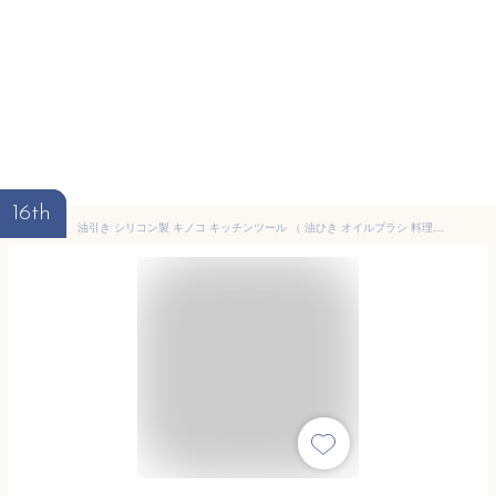
16th
油引き シリコン製 キノコ キッチンツール （ 油ひき オイルブラシ 料理ハケ 調理器具 シリコン油ひき 油引きブラシ 油ひきブラシ 刷毛 はけ ハケ 油塗り たこ焼き お好み焼き 鉄板焼き小物 キッチン用品 ）