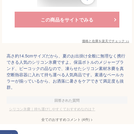
この商品をサイトでみる
価格と在庫を
楽天
でチェック
>>
高さ約14.5cmサイズだから、夏のお出掛け全般に無理なく携行
できる人気のシリコン氷嚢ですよ。保温ボトルのメジャーブラ
ンド、ピーコックの品なので、凍らせたシリコン素材氷嚢を真
空断熱容器に入れて持ち運べる人気商品です。素適なペールカ
ラーが揃っているから、お洒落に暑さをケアできて満足度も抜
群。
回答された質問
シリコン氷嚢｜持ち運びしやすくておすすめなのは？
全てのおすすめコメント
(
4
件)
>