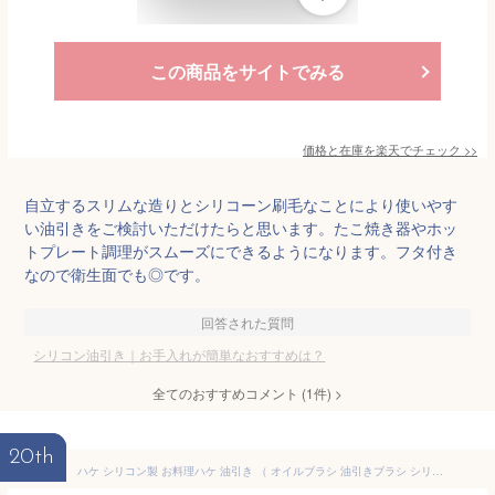
この商品をサイトでみる
価格と在庫を
楽天
でチェック
>>
自立するスリムな造りとシリコーン刷毛なことにより使いやす
い油引きをご検討いただけたらと思います。たこ焼き器やホッ
トプレート調理がスムーズにできるようになります。フタ付き
なので衛生面でも◎です。
回答された質問
シリコン油引き｜お手入れが簡単なおすすめは？
全てのおすすめコメント
(
1
件)
>
20th
ハケ シリコン製 お料理ハケ 油引き （ オイルブラシ 油引きブラシ シリコン油引き 食洗機対応 油引き用ブラシ 油ひき 刷毛 はけ 料理ハケ 油塗り 調理用 料理用 ） 【3980円以上送料無料】