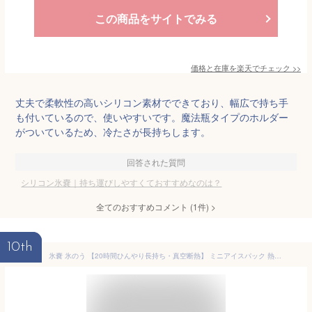
この商品をサイトでみる
価格と在庫を
楽天
でチェック
>>
丈夫で柔軟性の高いシリコン素材でできており、幅広で持ち手
も付いているので、使いやすいです。魔法瓶タイプのホルダー
がついているため、冷たさが長持ちします。
回答された質問
シリコン氷嚢｜持ち運びしやすくておすすめなのは？
全てのおすすめコメント
(
1
件)
>
10th
氷嚢 氷のう 【20時間ひんやり長持ち・真空断熱】 ミニアイスパック 熱中症対策 500ml大容量 シリコン130ml 収納スペース付 結露しにくい 水漏れ防止 魔法瓶構造採用 携帯便利 スポーツ・通勤・通学・屋外作業に 氷筒 アイシング対応 繰り返し使える 結露しにくい 冷却グッズ ホルダー付き (クールブルー, L)