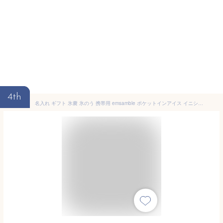
4th
名入れ ギフト 氷嚢 氷のう 携帯用 emsamble ポケットインアイス イニシャル数字 アイスパック シリコン製 持ち運び アイシングパック ネッククーラー (カーキ)