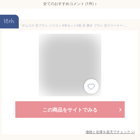
全てのおすすめコメント
(
1
件)
>
18th
サムコス 舌ブラシ シリコン 6本セット3色 舌 磨き ブラシ 舌クリーナー 口臭ケア 舌苔 掃除 舌磨き 両面用 個包装 携帯に便利 （2本ブルー+2本グリーン+2本ピンク）
この商品をサイトでみる
価格と在庫を
楽天
でチェック
>>