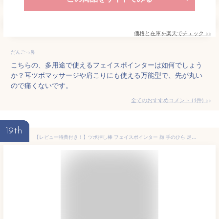
価格と在庫を
楽天
でチェック
>>
だんごっ鼻
こちらの、多用途で使えるフェイスポインターは如何でしょう
か？耳ツボマッサージや肩こりにも使える万能型で、先が丸い
ので痛くないです。
全てのおすすめコメント
(
1
件)
>
19th
【レビュー特典付き！】ツボ押し棒 フェイスポインター 顔 手のひら 足ツボ マッサージ 筋膜リリース トリガーポイント 美容 健康グッズ