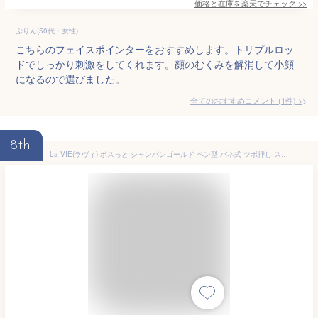
価格と在庫を
楽天
でチェック
>>
ぷりん(50代・女性)
こちらのフェイスポインターをおすすめします。トリプルロッ
ドでしっかり刺激をしてくれます。顔のむくみを解消して小顔
になるので選びました。
全てのおすすめコメント
(
1
件)
>
8th
La-VIE(ラヴィ) ポスっと シャンパンゴールド ペン型 バネ式 ツボ押し スティック ポインター 筋膜リリース ポスポス フェイス 3B-4897 【メーカー純正品】