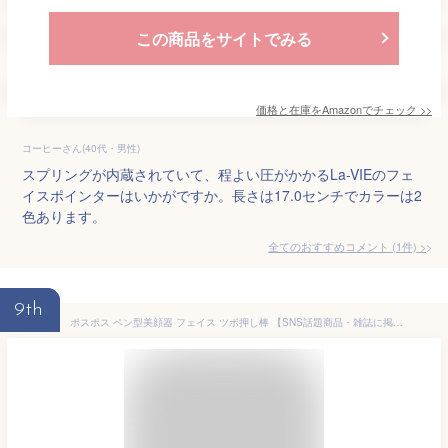
この商品をサイトでみる
価格と在庫を
Amazon
でチェック
>>
コーヒーさん(40代・男性)
スプリングが内蔵されていて、程よい圧がかかるLa-VIEのフェ
イスポインターはいかがですか。長さは17.0センチでカラーは2
色あります。
全てのおすすめコメント
(
1
件)
>
9th
ポスポス ペン型美顔器 フェイス ツボ押し棒 【SNS話題商品・雑誌に掲載】 バネ式 美顔器 コリほぐし 筋膜リリース フェイスライン クマ 目元ケア 表情筋 リフトアップ 静音設計 フェイス 耳ツボ押し棒 誕生日 お祝い 記念日 母の日のプレゼント 贈り物(ブルー)