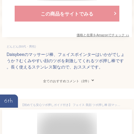
この商品をサイトでみる
価格と在庫を
Amazon
でチェック
>>
どんどん(50代・男性)
Daisybeeのマッサージ棒、フェイスポインターはいかがでしょ
うか？むくみやすい顔のツボを刺激してくれるツボ押し棒です
。長く使えるステンレス製なので、おススメです。
全てのおすすめコメント（2件）
6th
【初めても安心ツボ押しガイド付き】 フェイス 美顔 ツボ押し棒 顔マッサージ 筋膜リリース トリガーポイント かっさ 棒 ペン型 美顔器 指圧棒 マッサージ手のひら つぼ 頭皮 首 耳 ステンレス製