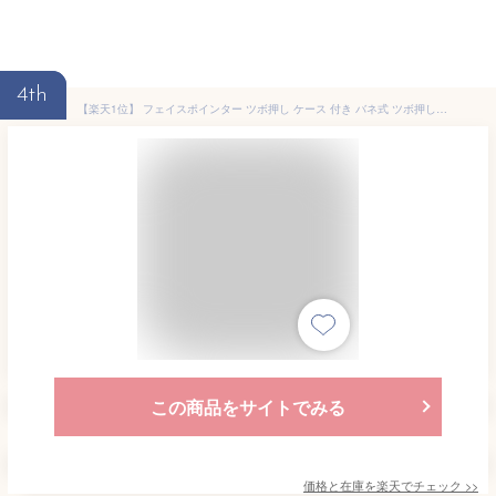
4th
【楽天1位】 フェイスポインター ツボ押し ケース 付き バネ式 ツボ押し棒 ポスポス ぽすぽす 顔 棒 美顔器 美顔 かっさ トリガーポイント 【U-ni Wフェイスポインター】 マッサージ棒 筋膜リリース 健康グッズ むくみ フェイスライン ポインター 人気 バネ 【U-ni】
この商品をサイトでみる
価格と在庫を
楽天
でチェック
>>