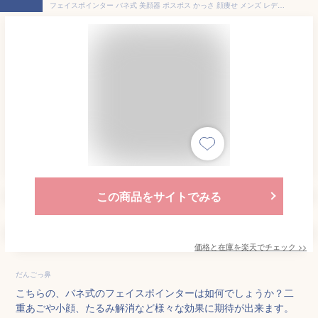
フェイスポインター バネ式 美顔器 ポスポス かっさ 顔痩せ メンズ レディース 小顔 二重あご グッズ セルライト かっさプレート 頭皮 フェイスライン たるみ リフトアップ 自宅 ヘッドスパ グッズ 筋膜リリース 棒 ツボ押しスティック 母の日 ギフト お掃除クロス おまけ付
この商品をサイトでみる
価格と在庫を
楽天
でチェック
>>
だんごっ鼻
こちらの、バネ式のフェイスポインターは如何でしょうか？二
重あごや小顔、たるみ解消など様々な効果に期待が出来ます。