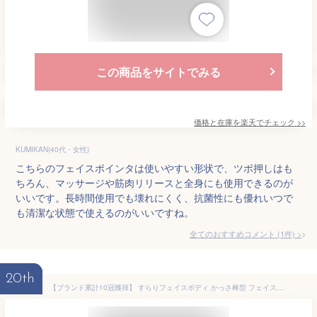
この商品をサイトでみる
価格と在庫を
楽天
でチェック
>>
KUMIKAN(40代・女性)
こちらのフェイスポインタは使いやすい形状で、ツボ押しはも
ちろん、マッサージや筋肉リリースと全身にも使用できるのが
いいです。長時間使用でも壊れにくく、抗菌性にも優れいつで
も清潔な状態で使えるのがいいですね。
全てのおすすめコメント
(
1
件)
>
20th
【ブランド累計10冠獲得】 すらりフェイスボディ かっさ棒型 フェイスポインター むくみ スッキリするん かっさ カッサ かっさプレート テラヘルツ 小顔 フェイスライン ほうれい線 コリほぐし 筋膜リリース 頭皮 ボディ マッサージ テラヘルツ波 ギフト Coneflake