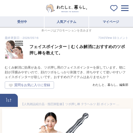
受付中
人気アイテム
マイページ
本ページはプロモーションを含みます
最終更新日：2026/05/16
7340
View
33
コメント
フェイスポインター｜むくみ解消におすすめのツボ
押し棒を教えて。
むくみ解消に効果がある、ツボ押し用のフェイスポインターを探しています。朝に
顔が浮腫みやすいので、顔のツボをしっかり刺激でき、持ちやすくて使いやすいフ
ェイスポインターが欲しいです。おすすめのアイテムはありませんか？
わたしと、暮らし。編集部
1st
【人気雑誌紹介品・指圧師監修】ツボ押し棒 テラヘルツ 顔 ポインター 雑誌「LUMI」で大賞受賞 かっさ棒型 全身使えるマッサージペン 筋膜リリース 収納袋付 Rena Chris シルバー