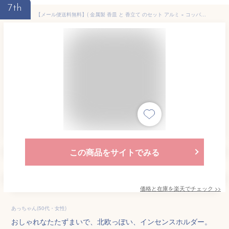
7th
【メール便送料無料】( 金属製 香皿 と 香立て のセット アルミ × コッパー ) 大香 お香 香り インセンス ホルダー スタンド メタル お香立て 線香 台 シンプル おしゃれ かわいい 国産 日本 癒し リビング 寝室 リラックス ヨガ ストレッチ 瞑想
この商品をサイトでみる
価格と在庫を
楽天
でチェック
>>
あっちゃん(50代・女性)
おしゃれなたたずまいで、北欧っぽい、インセンスホルダー。