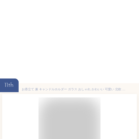
11th
お香立て 兼 キャンドルホルダー ガラス おしゃれ かわいい 可愛い 北欧 シンプル ユニーク キャンドルスタンド 韓国 ろうそく台 ろうそく立て ティーライトホルダー アロマスティック お香たて 線香立て 香立て 香炉 受け皿 蝋燭 インテリア 雑貨 ギフト プレゼント トレイ