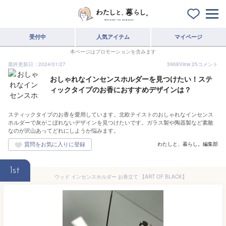
受付中
人気アイテム
マイページ
本ページはプロモーションを含みます
最終更新日：2024/01/27
3968
View
25
コメント
おしゃれなインセンスホルダーを見つけたい！ステ
ィックタイプのお香におすすめデザインは？
スティックタイプのお香を愛用しています。北欧テイストのおしゃれなインセンス
ホルダーで灰がこぼれないデザインを見つけたいです。ガラス製や陶器製など素敵
なのが沢山あってどれにしようか悩みます。
わたしと、暮らし。編集部
1st
ウッド インセンスホルダー お香立て 【ART OF BLACK】