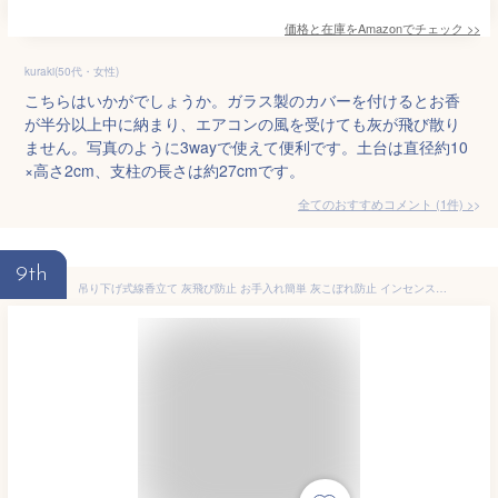
価格と在庫を
Amazon
でチェック
>>
kuraki(50代・女性)
こちらはいかがでしょうか。ガラス製のカバーを付けるとお香
が半分以上中に納まり、エアコンの風を受けても灰が飛び散り
ません。写真のように3wayで使えて便利です。土台は直径約10
×高さ2cm、支柱の長さは約27cmです。
全てのおすすめコメント
(
1
件)
>
9th
吊り下げ式線香立て 灰飛び防止 お手入れ簡単 灰こぼれ防止 インセンスホルダー香台 木製インセンスバーナー 癒し ガラス製 家でリラックス