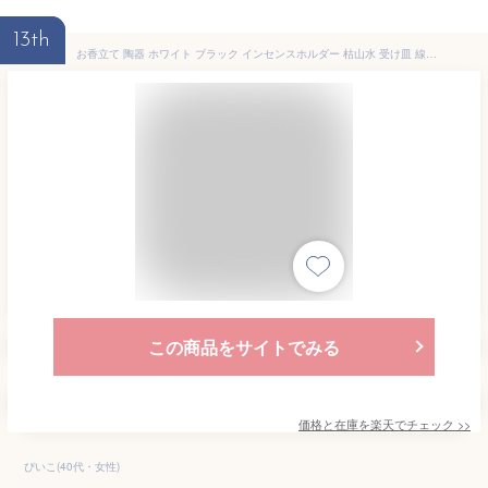
13th
お香立て 陶器 ホワイト ブラック インセンスホルダー 枯山水 受け皿 線香立て 北欧 韓国 おしゃれ かわいい シンプル 香皿 可愛い お香たて 香炉 一輪差し ろうそく台 ろうそく立て 蝋燭立て インテリア リラックス 人気 デザイン 雑貨 送料無料
この商品をサイトでみる
価格と在庫を
楽天
でチェック
>>
ぴいこ(40代・女性)