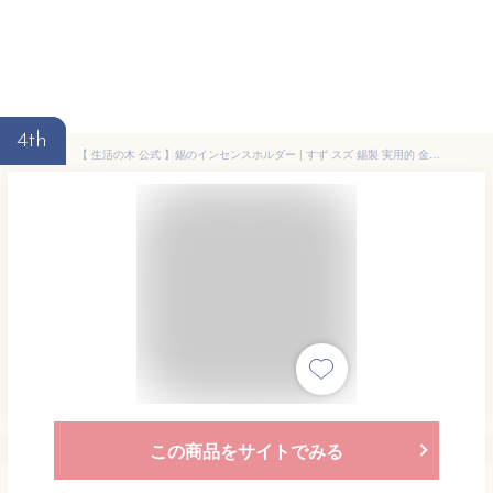
4th
【 生活の木 公式 】錫のインセンスホルダー | すず スズ 錫製 実用的 金属 曲げられる アレンジ シンプル お香 おしゃれ お洒落 香立 香皿 お手軽 雑貨 インテリア ライフスタイル 誕生日 プレゼント 贈り物 記念品 女性 男性 香り アロマ コンパクト
この商品をサイトでみる