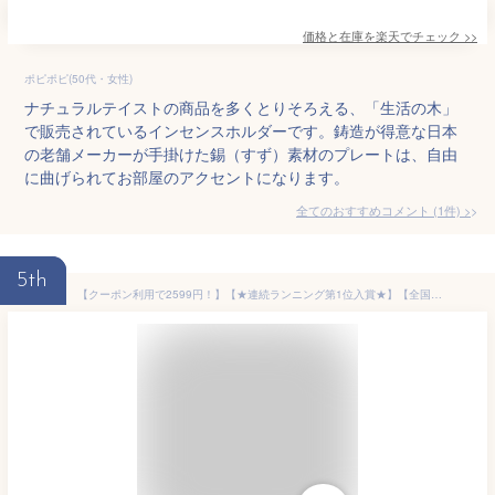
価格と在庫を
楽天
でチェック
>>
ポピポピ(50代・女性)
ナチュラルテイストの商品を多くとりそろえる、「生活の木」
で販売されているインセンスホルダーです。鋳造が得意な日本
の老舗メーカーが手掛けた錫（すず）素材のプレートは、自由
に曲げられてお部屋のアクセントになります。
全てのおすすめコメント
(
1
件)
>
5th
【クーポン利用で2599円！】【★連続ランニング第1位入賞★】【全国送料無料】ガラス お香立て お香たて 線香立て お香立て おしゃれ 35cm長香 短寸 コーン 線香 キャンドル使用可能なインセンスホルダー アロマスティック 癒やし香炉 茶道 香道 浄化（6色展開）