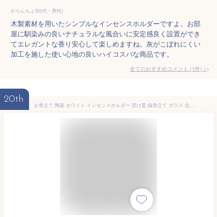
かりんちょ(50代・男性)
木製素材を用いたシンプルなインセンスホルダーですよ。お部
屋に馴染みの良いナチュラルな風合いに安定感良く設置ができ
てエレガントな香り安心して楽しめますね。灰がこぼれにくい
加工を施した使い心地の良いハイコスパな商品です。
全てのおすすめコメント
(
1
件)
>
20th
お香立て 陶器 ホワイト インセンスホルダー 受け皿 線香立て ガラス 北欧 韓国 おしゃれ かわいい シンプル 香皿 可愛い お香たて 香炉 受け皿 花瓶 一輪差し ろうそく台 ろうそく立て 蝋燭立て アンティーク インテリア リラックス 人気 デザイン 雑貨 送料無料