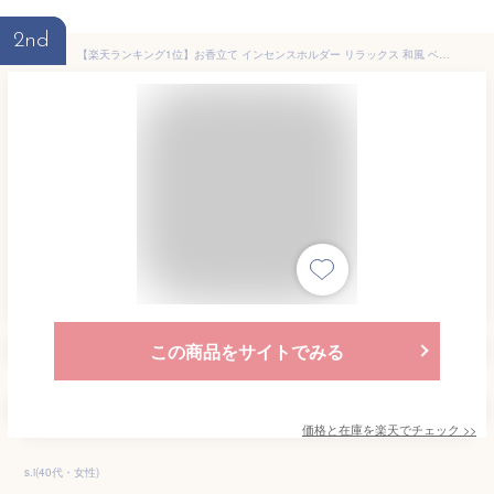
2nd
【楽天ランキング1位】お香立て インセンスホルダー リラックス 和風 ベーシック 全3色 インテリア お香 線香 おしゃれ リラックス 使いやすい 線香立て 人気 オシャレ 選べる3色 ブロンズ シルバー グリーン アンティーク ストレス発散 ストレス解消 当店限定ポーチ付き
この商品をサイトでみる
価格と在庫を
楽天
でチェック
>>
s.i(40代・女性)