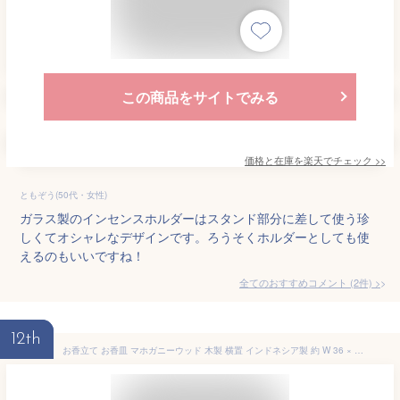
この商品をサイトでみる
価格と在庫を
楽天
でチェック
>>
ともぞう(50代・女性)
ガラス製のインセンスホルダーはスタンド部分に差して使う珍
しくてオシャレなデザインです。ろうそくホルダーとしても使
えるのもいいですね！
全てのおすすめコメント
(
2
件)
>
12th
お香立て お香皿 マホガニーウッド 木製 横置 インドネシア製 約 W 36 × D 6 × H 4 cm お香スタンド インセンスホルダー インセンストレイ お香トレイ ディスプレイ エスニック バリ島 アンティーク 風 おしゃれ かわいい 北欧 アジアン雑貨 アジアン 雑貨 [11034]