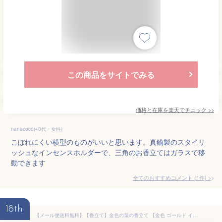
この商品をサイトでみる
価格と在庫を
楽天
でチェック
>>
nanacoco(40代・女性)
こぼれにくい横型のものがいいと思います。真鍮製のスタイリ
ッシュなインセンスホルダーで、三角のお香立てはガラスで移
動できます
全てのおすすめコメント
(
1
件)
>
18th
【メール便送料無料】【香立て】金色の葉の香立て 【金色 ゴールド インセンスホルダー スタンド】