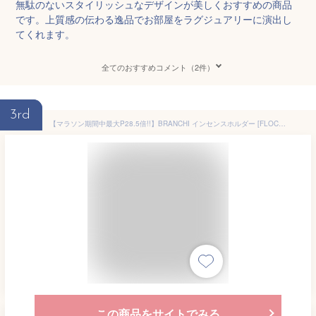
無駄のないスタイリッシュなデザインが美しくおすすめの商品
です。上質感の伝わる逸品でお部屋をラグジュアリーに演出し
てくれます。
全てのおすすめコメント（2件）
3rd
【マラソン期間中最大P28.5倍!!】BRANCHI インセンスホルダー [FLOCCUS] Sサイズ お香立て インセンス ホルダー インセンススタンド おしゃれ 真鍮 ブラス 香炉 香皿 お香 日本製 スティック ホルダー ギフト プレゼント WEST VILLAGE TOKYO
この商品をサイトでみる