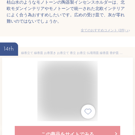
枯山水のようなモノトーンの陶器製インセンスホルダーは、北
欧モダンインテリアやモノトーンで統一された北欧インテリア
によく合う為おすすめしたいです。広めの受け皿で、灰が零れ
難いのではないでしょうか。
全てのおすすめコメント
(
2
件)
>
14th
線香立て 線香皿 お香置き お香立て 香立 お香立 仏壇用皿 線香皿 香炉皿 線香台 香炉台 インテリア香炉 癒やし香炉 インセンスホルダー 繰り返し使用可能 リラックス 疲労回復 陶器 横置き 和風 書斎 瞑想 睡眠 和風 おしゃれ 灰掃除用ブラシ付き (ブラウン)
この商品をサイトでみる