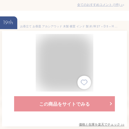
全てのおすすめコメント
(
1
件)
>
19th
お香立て お香皿 アカシアウッド 木製 横置 インド 製 約 W 27 × D 5 × H 2 cm お香スタンド インセンスホルダー インセンススタンド インセンストレイ お香トレイ おしゃれ エスニック BOHO ボーホー インド雑貨 韓国 西海岸 [34542]
この商品をサイトでみる
価格と在庫を
楽天
でチェック
>>