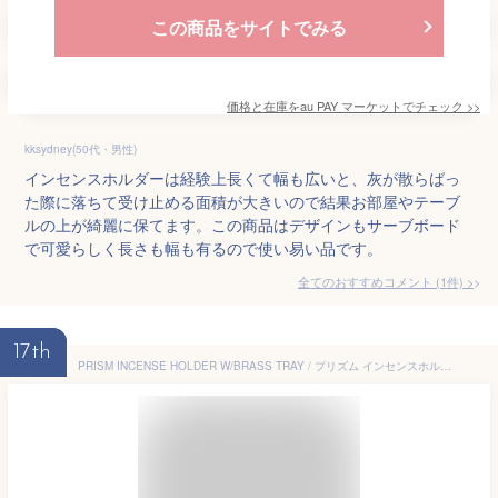
この商品をサイトでみる
価格と在庫を
au PAY マーケット
でチェック
>>
kksydney(50代・男性)
インセンスホルダーは経験上長くて幅も広いと、灰が散らばっ
た際に落ちて受け止める面積が大きいので結果お部屋やテーブ
ルの上が綺麗に保てます。この商品はデザインもサーブボード
で可愛らしく長さも幅も有るので使い易い品です。
全てのおすすめコメント
(
1
件)
>
17th
PRISM INCENSE HOLDER W/BRASS TRAY / プリズム インセンスホルダー [ ブラストレー ] PUEBCO プエブコ真鍮 インセンスホルダー お香立て スティックタイプ インセンススタンド 金属 BRASS