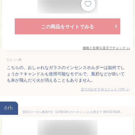
この商品をサイトでみる
価格と在庫を
楽天
でチェック
>>
だんごっ鼻
こちらの、おしゃれなガラスのインセンスホルダーは如何でし
ょうか？キャンドルも使用可能なモデルで、風邪などが吹いて
も灰が飛んだり火が消えることもありません。
全てのおすすめコメント
(
1
件)
>
6th
【割引クーポン配布中】 GONESH (ガーネッシュ) お香立て WOOD BURNER BROWN ウッドバーナー スティック 香立 雑貨 アロマ 御香 【ネコポス便対応可】【RCP】