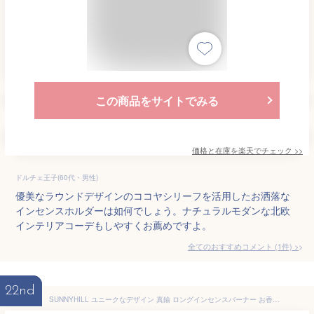
この商品をサイトでみる
価格と在庫を
楽天
でチェック
>>
ドルチェ王子(60代・男性)
優美なラウンドデザインのココヤシリーフを活用したお洒落な
インセンスホルダーは如何でしょう。ナチュラルモダンな北欧
インテリアコーデもしやすくお薦めですよ。
全てのおすすめコメント
(
1
件)
>
22nd
SUNNYHILL ユニークなデザイン 真鍮 ロングインセンスバーナー お香ホルダー アッシュキャッチャー 屋内 屋外用 真鍮製