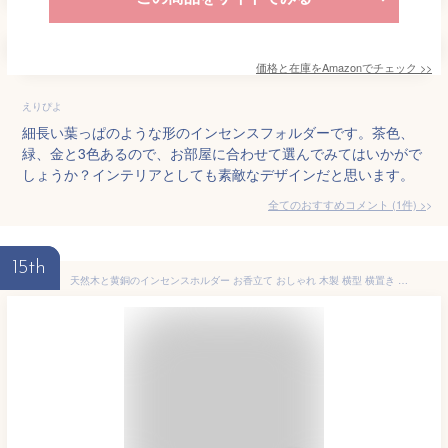
価格と在庫を
Amazon
でチェック
>>
えりぴよ
細長い葉っぱのような形のインセンスフォルダーです。茶色、
緑、金と3色あるので、お部屋に合わせて選んでみてはいかがで
しょうか？インテリアとしても素敵なデザインだと思います。
全てのおすすめコメント
(
1
件)
>
15th
天然木と黄銅のインセンスホルダー お香立て おしゃれ 木製 横型 横置き 真鍮 線香立て 北欧 かわいい 香皿 アロマスティック シンプル 可愛い お香たて 香炉 受け皿 韓国 レトロ アンティーク インテリア 雑貨 人気 送料無料