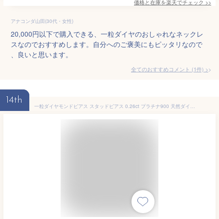
価格と在庫を
楽天
でチェック
>>
アナコンダ山田(30代・女性)
20,000円以下で購入できる、一粒ダイヤのおしゃれなネックレ
スなのでおすすめします。自分へのご褒美にもピッタリなので
、良いと思います。
全てのおすすめコメント
(
1
件)
>
14th
一粒ダイヤモンドピアス スタッドピアス 0.26ct プラチナ900 天然ダイヤ 品質保証書 日本製 金属アレルギー おしゃれ ジュエリー プレゼント ギフト クリスマス 卒業式 入学式 卒園式 入園式 お祝い