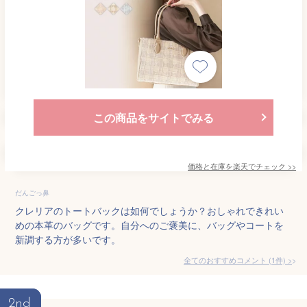
この商品をサイトでみる
価格と在庫を
楽天
でチェック
>>
だんごっ鼻
クレリアのトートバックは如何でしょうか？おしゃれできれい
めの本革のバッグです。自分へのご褒美に、バッグやコートを
新調する方が多いです。
全てのおすすめコメント
(
1
件)
>
2nd