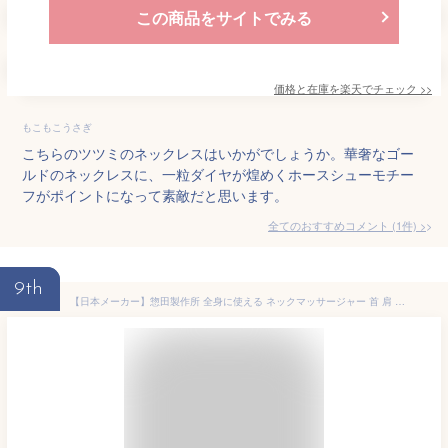
この商品をサイトでみる
価格と在庫を
楽天
でチェック
>>
もこもこうさぎ
こちらのツツミのネックレスはいかがでしょうか。華奢なゴー
ルドのネックレスに、一粒ダイヤが煌めくホースシューモチー
フがポイントになって素敵だと思います。
全てのおすすめコメント
(
1
件)
>
9th
【日本メーカー】惣田製作所 全身に使える ネックマッサージャー 首 肩 腰 お尻 太もも 脚 足 肩こり マッサージ機 温熱ヒーター内蔵 電源コード付属 医療機器認証品 母の日 父の日 敬老の日 プレゼント ギフト WEB限定色グレー ブラウン