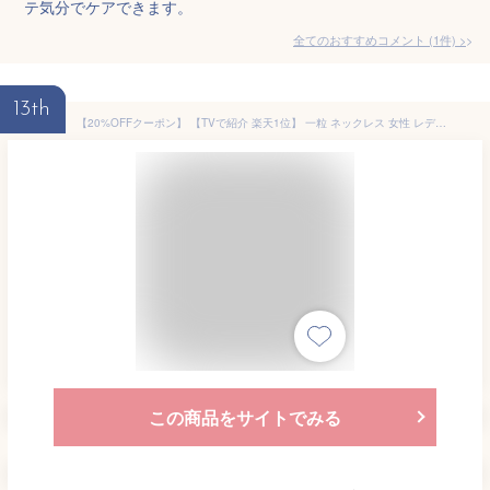
テ気分でケアできます。
全てのおすすめコメント
(
1
件)
>
13th
【20%OFFクーポン】 【TVで紹介 楽天1位】 一粒 ネックレス 女性 レディース 母の日 結婚 記念日 プレゼント 妻 女性 誕生日プレゼント 女友達 ギフト 金属アレルギー 対応 ブランド 普段使い 20 30 40 50代 エマ 1ct 0.5ct 0.3ct 0.1ct 【優】【P】
この商品をサイトでみる