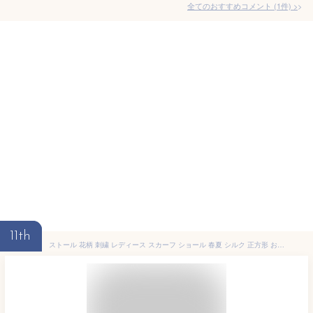
全てのおすすめコメント
(
1
件)
>
11th
ストール 花柄 刺繍 レディース スカーフ ショール 春夏 シルク 正方形 おしゃれ ピンク ブルー ゴールド