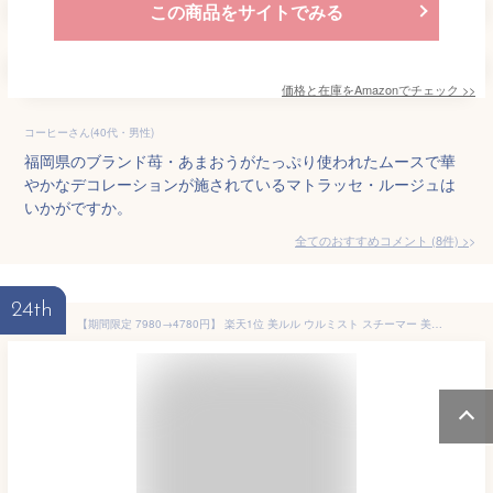
この商品をサイトでみる
価格と在庫を
Amazon
でチェック
>>
コーヒーさん(40代・男性)
福岡県のブランド苺・あまおうがたっぷり使われたムースで華
やかなデコレーションが施されているマトラッセ・ルージュは
いかがですか。
全てのおすすめコメント
(
8
件)
>
24th
【期間限定 7980→4780円】 楽天1位 美ルル ウルミスト スチーマー 美顔器 フェイススチーマー 角度調整 水道水OK 濃密ナノミスト 潤う 美肌ケア 乾燥 毛穴 乾燥対策 美容家電 うるおい 蒸気 軽量 彼女 母の日 ギフトプレゼント 送料無料