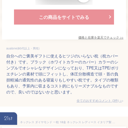
この商品をサイトでみる
価格と在庫を
楽天
でチェック
>>
aualone(80代以上・男性)
自分へのご褒美ギフトに使えるヒツジのいらない枕（枕カバー
付き）です。ブラック（ホワイトカラーのカバー）カラーのシ
ンプルでオシャレなデザインになっており、TPE又はTPE/ポリ
エチレンの素材で頭にフィットし、体圧分散構造で頭・首の負
担軽減の通気性のある寝返りもしやすい枕です。タイプの種類
もあり、予算内に収まるコスト的にもリーズナブルなものです
ので、良いのではないかと思います。
全てのおすすめコメント
(
3
件)
>
21st
ネックレス ダイヤモンド 一粒 18金 ネックレス レディース イタリア製 チェーン ネックレス 金属アレルギー対応 プラチナ ネックレス ダイヤ SV925 アクセサリー K18 ネックレス 誕生日 プレゼント 普段使い ネックレス 華奢 ギフト アジャスター チェーン