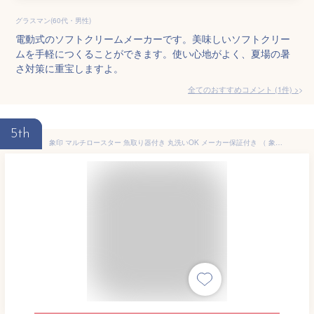
グラスマン(60代・男性)
電動式のソフトクリームメーカーです。美味しいソフトクリー
ムを手軽につくることができます。使い心地がよく、夏場の暑
さ対策に重宝しますよ。
全てのおすすめコメント
(
1
件)
>
5th
象印 マルチロースター 魚取り器付き 丸洗いOK メーカー保証付き （ 象印マホービン ZOJIRUSHI グリル 卓上 両面焼き 魚焼きグリル 魚焼き器 肉 焼き鳥 グリル調理 ワイド 網付き 上下ヒーター 魚取器付き キッチン家電 調理家電 ）【3980円以上送料無料】