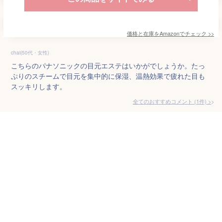
価格と在庫を
Amazon
でチェック
>>
chai(50代・女性)
こちらのパナソニックの目元エステはいかがでしょうか。たっ
ぷりのスチームで目元を集中的に保湿、温熱効果で疲れた目も
スッキリします。
全てのおすすめコメント
(
1
件)
>