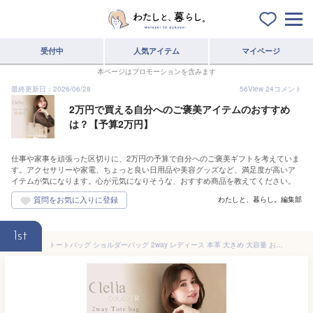
受付中
人気アイテム
マイページ
本ページはプロモーションを含みます
最終更新日：2026/06/28
56
View
24
コメント
2万円で買える自分へのご褒美アイテムのおすすめ
は？【予算2万円】
仕事や家事を頑張った区切りに、2万円の予算で自分へのご褒美ギフトを考えていま
す。アクセサリーや家電、ちょっと良い日用品や美容グッズなど、満足度が高いア
イテムが気になります。心が元気になりそうな、おすすめ商品を教えてください。
わたしと、暮らし。編集部
1st
トートバッグ ショルダーバッグ 2way レディース 本革 大きめ 大容量 おしゃれ きれいめ かわいい 肩掛け 横 自立 通勤 ファスナー付き ブランド 旅行 Clelia クレリア COLORER クロレ CL-21002 送料無料 C8