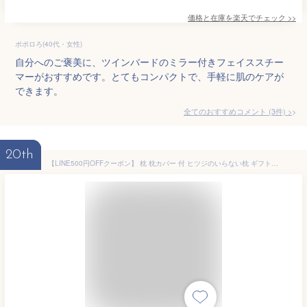
価格と在庫を
楽天
でチェック
>>
ポポロろ(40代・女性)
自分へのご褒美に、ツインバードのミラー付きフェイススチー
マーがおすすめです。とてもコンパクトで、手軽に肌のケアが
できます。
全てのおすすめコメント
(
3
件)
>
20th
【LINE500円OFFクーポン】 枕 枕カバー 付 ヒツジのいらない枕 ギフト 実用的 健康グッズ 誕生日 ギフト 洗える 通気性 寝用枕 うつぶせ寝 まくら ジェル 首 寝返り 横向き 仰向け いびき 予防 防止 tpe ジェル 高反発枕 至極 調律 極柔