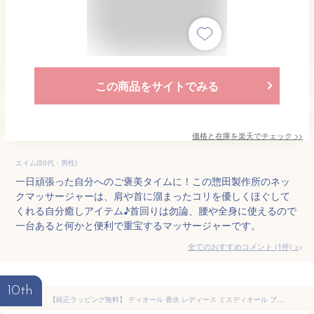
この商品をサイトでみる
価格と在庫を
楽天
でチェック
>>
エイム(50代・男性)
一日頑張った自分へのご褒美タイムに！この惣田製作所のネッ
クマッサージャーは、肩や首に溜まったコリを優しくほぐして
くれる自分癒しアイテム♪首回りは勿論、腰や全身に使えるので
一台あると何かと便利で重宝するマッサージャーです。
全てのおすすめコメント
(
1
件)
>
10th
【純正ラッピング無料】 ディオール 香水 レディース ミスディオール ブルーミング ブーケ 30ml 名入れ Dior オードトワレ EDT フレグランス コスメ 化粧品 ブランド 正規品 新品 ギフト 母の日 プレゼント 花以外 女性 誕生日 名前入り 刻印 デパコス