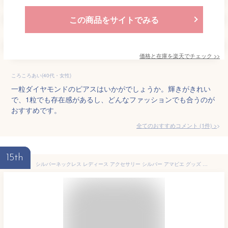
この商品をサイトでみる
価格と在庫を
楽天
でチェック
>>
ころころあい(40代・女性)
一粒ダイヤモンドのピアスはいかがでしょうか。輝きがきれい
で、1粒でも存在感があるし、どんなファッションでも合うのが
おすすめです。
全てのおすすめコメント
(
1
件)
>
15th
シルバーネックレス レディース アクセサリー シルバー アマビエ グッズ お守り 疫病退散 妖怪アマビエ ルビー 母の日 2026