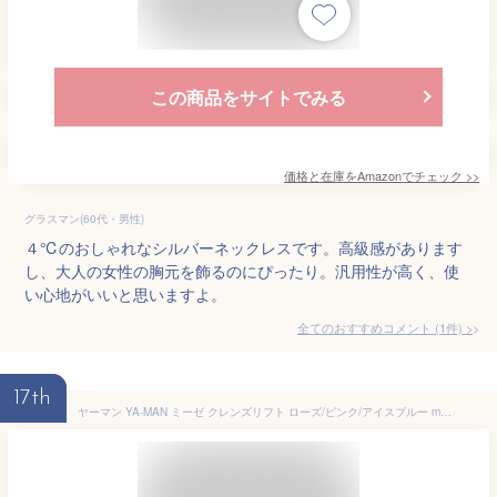
この商品をサイトでみる
価格と在庫を
Amazon
でチェック
>>
グラスマン(60代・男性)
４℃のおしゃれなシルバーネックレスです。高級感があります
し、大人の女性の胸元を飾るのにぴったり。汎用性が高く、使
い心地がいいと思いますよ。
全てのおすすめコメント
(
1
件)
>
17th
ヤーマン YA-MAN ミーゼ クレンズリフト ローズ/ピンク/アイスブルー myse MS70R MS70P MS70L MS-70R MS-70P MS-70L / 洗顔ブラシ 美顔器 洗顔 スキンケア EMS イオン導入 お風呂 防水 美容家電 ギフト dej