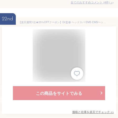
全てのおすすめコメント
(
4
件)
>
22nd
【楽天週間1位★25%OFFクーポン】Dr.監修 ヘッドスパ EMS EMSヘッドスパプレミアム NIPLUX EMS HEAD SPA PREMIUM 頭皮マッサージ ヘッドマッサージ ヘッドマッサージャー 防水 USB充電 頭皮ケア 実用的 母の日 プレゼント 花以外
この商品をサイトでみる
価格と在庫を
楽天
でチェック
>>