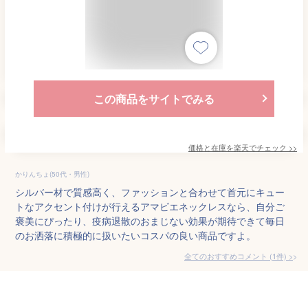
この商品をサイトでみる
価格と在庫を
楽天
でチェック
>>
かりんちょ(50代・男性)
シルバー材で質感高く、ファッションと合わせて首元にキュー
トなアクセント付けが行えるアマビエネックレスなら、自分ご
褒美にぴったり、疫病退散のおまじない効果が期待できて毎日
のお洒落に積極的に扱いたいコスパの良い商品ですよ。
全てのおすすめコメント
(
1
件)
>