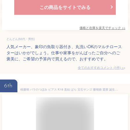
この商品をサイトでみる
価格と在庫を
楽天
でチェック
>>
どんどん(50代・男性)
人気メーカー、象印の魚取り器付き、丸洗いOKのマルチロース
ターはいかがでしょう。仕事や家事をがんばったご自分へのご
褒美に、ご希望の予算内で買えるので、おすすめです。
全てのおすすめコメント
(
1
件)
>
6th
桃珊瑚 バラのつぼみ ピアス K18 直結 ばら 宝石サンゴ 珊瑚婚 還暦 誕生日 御祝 厄除 御守 3月の誕生石 ギフト プレゼント 結婚35周年 珊瑚職人