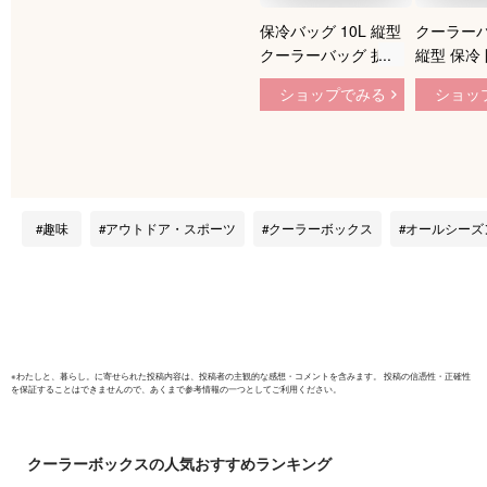
保冷バッグ 10L 縦型
クーラーバ
クーラーバッグ 折り
縦型 保冷 
たたみ 幅21.5 奥行
フトクーラ
ショップでみる
ショッ
21.5 高さ29.5 ショ
ショルダ
ルダー付 メッシュポ
き バッグ
ケット付 マジックベ
イプ コン
ルト
ーラーボッ
ランチバッ
ト付き 折
趣味
アウトドア・スポーツ
クーラーボックス
オールシーズ
ボックス 
付き 防水
※
わたしと、暮らし。
に寄せられた投稿内容は、投稿者の主観的な感想・コメントを含みます。 投稿の信憑性・正確性
を保証することはできませんので、あくまで参考情報の一つとしてご利用ください。
クーラーボックス
の人気おすすめランキング