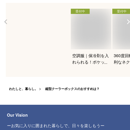
受付中
受付中
空調服｜保冷剤を入
360度
れられる！ポケット
利なネク
付きなど人気のおす
ーのおす
すめは？
わたしと、暮らし。
縦型クーラーボックスのおすすめは？
Our Vision
ーお気に入りに囲まれた暮らしで、日々を楽しもうー