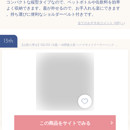
コンパクトな縦型タイプなので、ペットボトルや缶飲料を効率
よく収納できます。蓋が外せるので、お手入れも楽にできます
。持ち運びに便利なショルダーベルト付きです。
全てのおすすめコメント
(
3
件)
>
13th
【お取り寄せ】IGLOO 12週～16間後入荷 ハードサイドクーラーバック ランチクーラー 持ち運び簡単 ドリンク収納 18缶収納可能 手入れ簡単 クーラーボックス カラフル 丈夫 ピクニック キャンプ 海 公園 釣り 保冷 バーベキュー クーラーボックス かわいい おしゃれ
この商品をサイトでみる