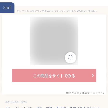
2nd
クレージュ スキンリファイニング クレンジングジェル 300g シトラス&クラリセージの香り CLAYGE クレンジング [6659] 送料無料 W洗顔不要 まつエクOK 濡れた手OK
この商品をサイトでみる
価格と在庫を
楽天
でチェック
>>
あかり(40代・女性)