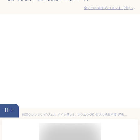
全てのおすすめコメント
(
2
件)
>
11th
保湿クレンジングジェル メイク落とし マツエクOK ダブル洗顔不要 W洗顔不要 子育てママ しっとり 化粧落とし 角質ケア ニキビケア ニキビ肌 毛穴開き 毛穴改善 毛穴汚れ 毛穴パック 角栓 洗顔 黒ずみ くすみ ニキビ 洗顔料 敏感肌 乾燥肌