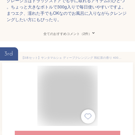
クレージュはドラッグストアでも手に取れるアイテムのひとつ
。ちょっと大きなボトルで300g入りで毎日使いやすいですよ。
まつエク、濡れた手でもOKなのでお風呂に入りながらクレンジ
ングしたい方にもぴったり。
全てのおすすめコメント（2件）
3rd
【3本セット】サンタマルシェ ディープクレンジング 和紅茶の香り 400g×3 クレンジングジェル メイク落とし アルコールフリー ノンオイル オイルフリー ダブル洗顔不要 毛穴 くすみ 皮脂 摩擦軽減 まつエクOK 濡れた手でも使える