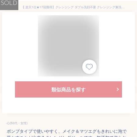
SOLD
【 楽天1位★17冠獲得】クレンジング ダブル洗顔不要 クレンジング兼洗顔 クレンジングジェル 無添加 化粧落とし 泡 毛穴 洗顔 オイルフリー ヒアルロン酸 メイク落とし スキンケア 敏感肌 マツエクOK 40代 50代 エイジングケア 乾燥肌 日本製 1本で2役 花粉 落ちる
類似商品を探す
心(50代・女性)
ポンプタイプで使いやすく、メイク＆マツエグもきれいに泡で