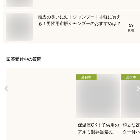
頭皮の臭いに効くシャンプー｜手軽に買え
る！男性用市販シャンプーのおすすめは？
29
回答
回答受付中の質問
受付中
受付中
保温庫OK！子供用の
頑丈な2
アルミ製弁当箱のお
ター付ハ
すすめは？
クのおす