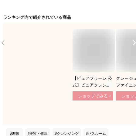
ランキング内で紹介されている商品
【ピュアフラーレ 公
クレージュ
式】ピュアクレンジ
ファイニン
ングMCM 80g クレ
ジングジェル
ショップでみる
ショッ
ンジングジェル メイ
シトラス
ク落とし 美容液クレ
ージの香り 
ンジング 毛穴クリア
クレンジング
W洗顔不要 濡れた手
送料無料 
でもOK！ マツエク
まつエクO
OK！ フラーレン配
手OK
趣味
美容・健康
クレンジング
バスルーム