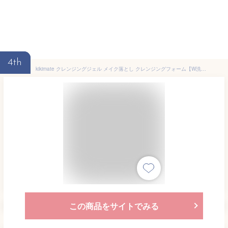
4th
kikimate クレンジングジェル メイク落とし クレンジングフォーム【W洗顔不要 まつエクOK】 毛穴汚れ 黒ずみ用 敏感肌 乾燥肌 オイルフリー 無添加 オーガニック 保湿 120g ギフト プレゼント キキメイト
この商品をサイトでみる