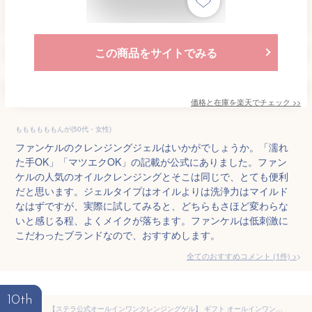
この商品をサイトでみる
価格と在庫を
楽天
でチェック
>>
ももももももんが(50代・女性)
ファンケルのクレンジングジェルはいかがでしょうか。「濡れ
た手OK」「マツエクOK」の記載が公式にありました。ファン
ケルの人気のオイルクレンジングとそこは同じで、とても便利
だと思います。ジェルタイプはオイルよりは洗浄力はマイルド
なはずですが、実際に試してみると、どちらもさほど変わらな
いと感じる程、よくメイクが落ちます。ファンケルは低刺激に
こだわったブランドなので、おすすめします。
全てのおすすめコメント
(
1
件)
>
10th
【ステラ公式オールインワンクレンジングゲル】 ギフト オールインワン 毛穴 クレンジング ジェル 日焼け メイク落とし 洗顔 マツエク OK グレースシードステラ GLACE SEED STELLA 母の日