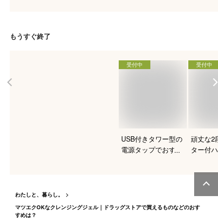
たい！
もうすぐ終了
受付中
受付中
USB付きタワー型の
頑丈な2
電源タップでおすす
ター付ハ
めはありますか？
クのおす
たい！
わたしと、暮らし。
マツエクOKなクレンジングジェル｜ドラッグストアで買えるものなどのおす
すめは？