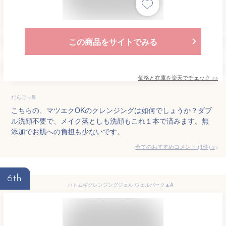
この商品をサイトでみる
価格と在庫を
楽天
でチェック
>>
だんごっ鼻
こちらの、マツエクOKのクレンジングは如何でしょうか？ダブ
ル洗顔不要で、メイク落としも洗顔もこれ１本で済みます。無
添加でお肌への負担も少ないです。
全てのおすすめコメント
(
1
件)
>
6th
ハトムギクレンジングジェル ウェルパーク▲A