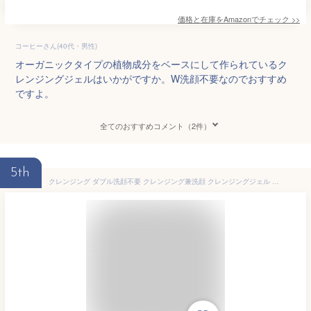
価格と在庫を
Amazon
でチェック
>>
コーヒーさん(40代・男性)
オーガニックタイプの植物成分をベースにして作られているク
レンジングジェルはいかがですか。W洗顔不要なのでおすすめ
ですよ。
全てのおすすめコメント（2件）
5th
クレンジング ダブル洗顔不要 クレンジング兼洗顔 クレンジングジェル 無添加 化粧落とし 泡 毛穴 洗顔 オイルフリー ヒアルロン酸 メイク落とし 基礎化粧品 スキンケア 敏感肌 マツエクOK 40代 50代 エイジングケア 乾燥 洗顔ソープ 日本製 1本で2役 花粉 落ちる