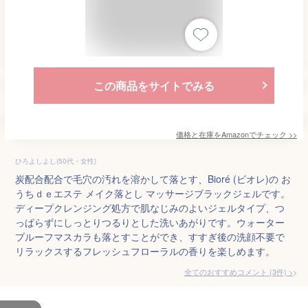
この商品をサイトでみる
価格と在庫を
Amazon
でチェック
>>
ひろよしよし(50代・女性)
炭配合配合で毛穴の汚れを溶かして落とす、Bioré (ビオレ)の お
うちｄｅエステ メイク落とし マッサージブラックジェルです。
ディープクレンジング処方で肌なじみのよいジェルタイプ、つ
っぱらずにしっとりつるりとした洗いあがりです。ウォーター
プルーフマスカラも落とすことができ、すすぎ後の洗顔不要で
リラックスするフレッシュフローラルの香りを楽しめます。
全てのおすすめコメント
(
3
件)
>