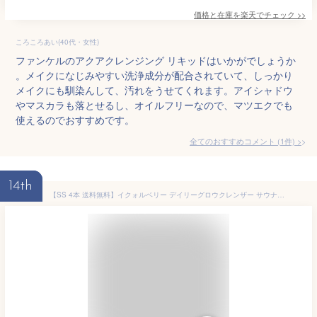
価格と在庫を
楽天
でチェック
>>
ころころあい(40代・女性)
ファンケルのアクアクレンジング リキッドはいかがでしょうか
。メイクになじみやすい洗浄成分が配合されていて、しっかり
メイクにも馴染んして、汚れをうせてくれます。アイシャドウ
やマスカラも落とせるし、オイルフリーなので、マツエクでも
使えるのでおすすめです。
全てのおすすめコメント
(
1
件)
>
14th
【SS 4本 送料無料】イクォルベリー デイリーグロウクレンザー サウナクレンザー 210ml ジェルクレンジング クレンジング メイク落とし ジェル ダブル洗顔不要 クレンジングジェル オイルフリー 低刺激 マツエクOK 韓国コスメ 大人気