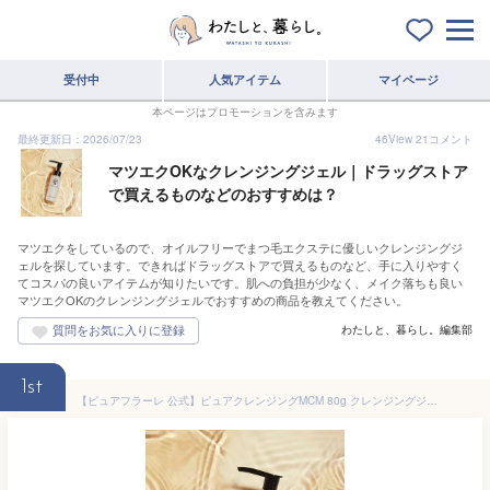
受付中
人気アイテム
マイページ
本ページはプロモーションを含みます
最終更新日：2026/07/23
46
View
21
コメント
マツエクOKなクレンジングジェル｜ドラッグストア
で買えるものなどのおすすめは？
マツエクをしているので、オイルフリーでまつ毛エクステに優しいクレンジングジ
ェルを探しています。できればドラッグストアで買えるものなど、手に入りやすく
てコスパの良いアイテムが知りたいです。肌への負担が少なく、メイク落ちも良い
マツエクOKのクレンジングジェルでおすすめの商品を教えてください。
わたしと、暮らし。編集部
1st
【ピュアフラーレ 公式】ピュアクレンジングMCM 80g クレンジングジェル メイク落とし 美容液クレンジング 毛穴クリア W洗顔不要 濡れた手でもOK！ マツエクOK！ フラーレン配合 植物由来 海洋ミネラルMCM