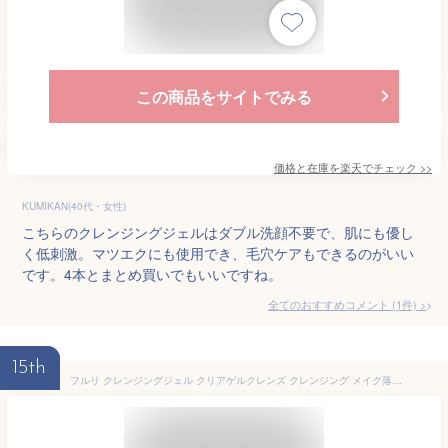
この商品をサイトでみる
価格と在庫を
楽天
でチェック
>>
KUMIKAN(40代・女性)
こちらのクレンジングジェルはダブル洗顔不要で、肌にも優し
く低刺激。マツエクにも使用でき、毛穴ケアもできるのがいい
です。4本とまとめ買いでもいいですね。
全てのおすすめコメント
(
1
件)
>
15th
フルリ クレンジングジェル クリアゲルクレンズ クレンジング メイク落とし 毛穴ケア 角栓 黒ずみ いちご鼻 敏感肌 保湿 無添加 マツエク 150g