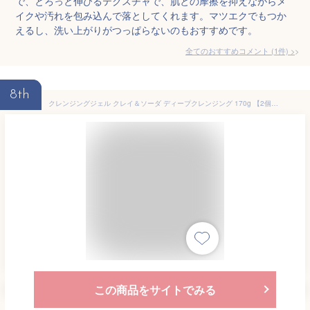
で、とろっと伸びるテクスチャで、肌との摩擦を抑えながらメ
イクや汚れを包み込んで落としてくれます。マツエクでもつか
えるし、洗い上がりがつっぱらないのもおすすめです。
全てのおすすめコメント
(
1
件)
>
8th
クレンジングジェル クレイ＆ソーダ ディープクレンジング 170g 【2個セット】 まつエクOK 濡れた手OK 敏感肌 メイク 毛穴汚れ 黒ずみ 古い角質 珪藻土 重曹 保湿 AHA イヴ
この商品をサイトでみる