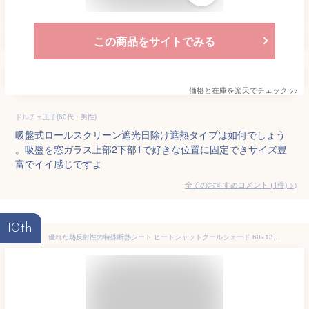
この商品をサイトでみる
価格と在庫を
楽天
でチェック
>>
ドルチェ王子(60代・男性)
吸盤式ロールスクリーン遮光日除け遮熱タイプは如何でしょう
。吸盤を窓ガラス上部2下部1で好きな位置に固定できサイズ豊
富でイイ感じですよ
全てのおすすめコメント
(
1
件)
>
10th
優れた熱反射性の特殊断熱シート ヒートシャットクールシェード 60×135cm 室内用 日よけスクリーン シェード サンシェード ベランダ 窓 クールブラインド 日よけ暖簾 省エネ すだれ たてす よしず スクリーン 1年保証 ■[送料無料]