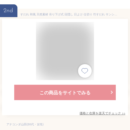
2nd
すだれ 和風 天然素材 吊り下げ式 目隠し 日よけ 仕切り 竹すだれ サンシェード シェード 簾 ベランダ おしゃれ 屋外 オーニング 窓 室内 遮光 天津すだれ ブラウン カーテン 節電 省エネ 竹 バルコニー フック 調光 飾り 庭 廊下 書斎 暑さ対策 送料無料
この商品をサイトでみる
価格と在庫を
楽天
でチェック
>>
アナコンダ山田(30代・女性)