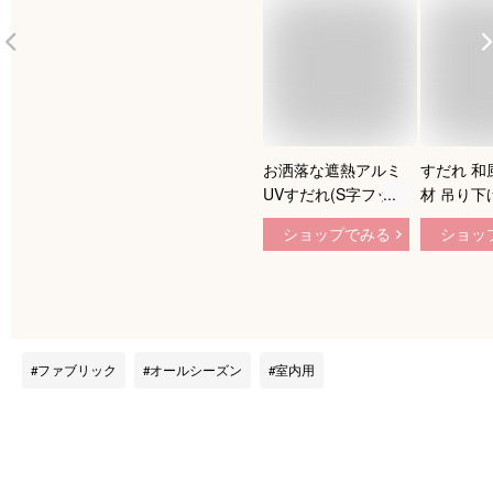
お洒落な遮熱アルミ
すだれ 和
UVすだれ(S字フック
材 吊り下
付) 目隠し 日除け シ
し 日よけ
ショップでみる
ショッ
ェード 屋外 おしゃ
すだれ サ
れ 遮光 UVカット 断
シェード 
熱 アルミすだれ サ
ダ おしゃ
ンシェード 窓 ベラ
ーニング 
ンダ 日よけ ロール
光 天津す
アップ 日陰 日射し
ウン カー
ファブリック
オールシーズン
室内用
巻き上げ プライバシ
省エネ 竹
ー保護 送料無料
ー フック
庭 廊下 
策 送料無