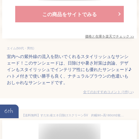
この商品をサイトでみる
価格と在庫を
楽天
でチェック
>>
エイム(50代・男性)
室内への紫外線の流入を防いでくれるスタイリッシュなサンシ
ェード！このサンシェードは、日除けや暑さ対策は勿論、デザ
インもスタイリッシュでインテリア性にも優れたサンシェード♪
ハトメ付きで使い勝手も良く、ナチュラルブラウンの色遣いも
おしゃれなサンシェードです。
全てのおすすめコメント
(
1
件)
>
6th
【送料無料】すだれ省エネ日除けスクリーンSV 約幅90×高180cm2枚組（サッシ用ハンガー付き）日除けすだれ 日よけ 目隠し シェード 西日対策 軒下すだれ 省エネスクリーン