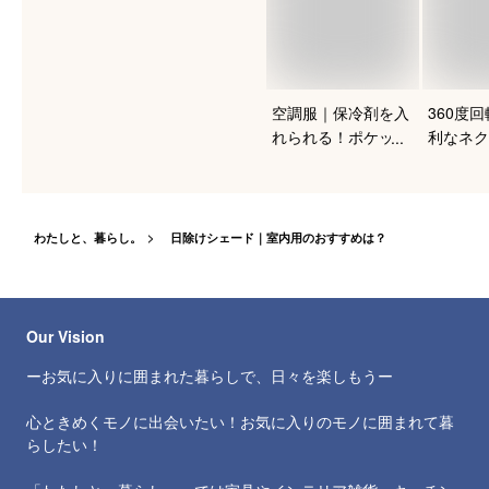
空調服｜保冷剤を入
360度
れられる！ポケット
利なネク
付きなど人気のおす
ーのおす
すめは？
わたしと、暮らし。
日除けシェード｜室内用のおすすめは？
Our Vision
ーお気に入りに囲まれた暮らしで、日々を楽しもうー
心ときめくモノに出会いたい！お気に入りのモノに囲まれて暮
らしたい！