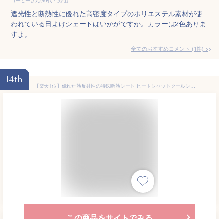
コーヒーさん(40代・男性)
遮光性と断熱性に優れた高密度タイプのポリエステル素材が使
われている日よけシェードはいかがですか。カラーは2色ありま
すよ。
全てのおすすめコメント
(
1
件)
>
14th
【楽天1位】優れた熱反射性の特殊断熱シート ヒートシャットクールシェード 90×180cm 室内用 日よけスクリーン シェード サンシェード ベランダ スクリーン 窓 クールブラインド 暖簾 省エネ すだれ たてす よしず オーニング 日除け 1年保証 ■[送料無料]
この商品をサイトでみる