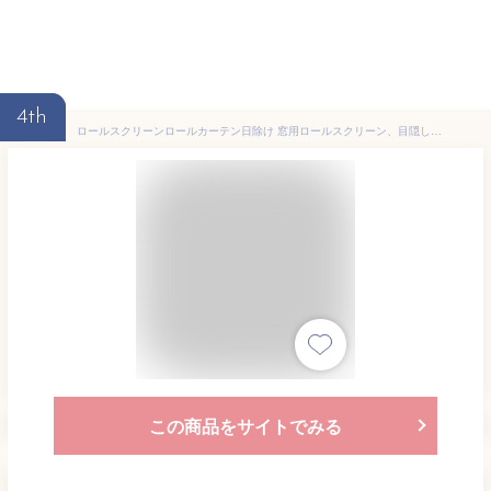
4th
ロールスクリーンロールカーテン日除け 窓用ロールスクリーン、目隠し格納式サンシェードカーテン、遮光ブラインド吸盤カーテン 一時的な窓 ブラインド ポータブル 軽量 ドレープ 自宅 オフィス 車用、穴あけなし(46x120cm)
この商品をサイトでみる