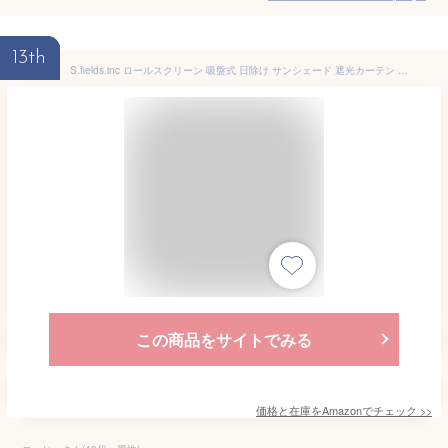
13th
S.fields.inc ロールスクリーン 吸盤式 日除け サンシェード 遮光カーテン ブラインド 40cm 窓 車 (40*125cm,シルバー)
この商品をサイトでみる
価格と在庫を
Amazon
でチェック
>>