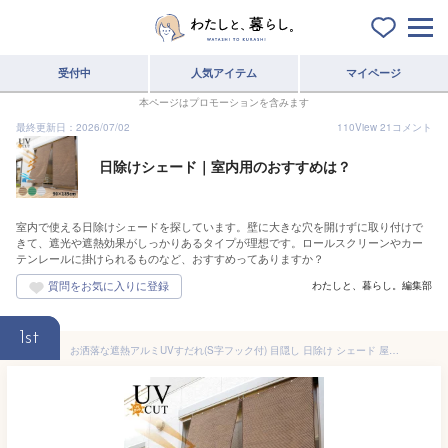
受付中
人気アイテム
マイページ
本ページはプロモーションを含みます
最終更新日：2026/07/02
110
View
21
コメント
日除けシェード｜室内用のおすすめは？
室内で使える日除けシェードを探しています。壁に大きな穴を開けずに取り付けで
きて、遮光や遮熱効果がしっかりあるタイプが理想です。ロールスクリーンやカー
テンレールに掛けられるものなど、おすすめってありますか？
わたしと、暮らし。編集部
1st
お洒落な遮熱アルミUVすだれ(S字フック付) 目隠し 日除け シェード 屋外 おしゃれ 遮光 UVカット 断熱 アルミすだれ サンシェード 窓 ベランダ 日よけ ロールアップ 日陰 日射し 巻き上げ プライバシー保護 送料無料