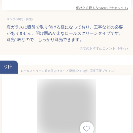
価格と在庫を
Amazon
でチェック
>>
リンク(50代・男性)
窓ガラスに吸盤で取り付ける様になっており、工事などの必要
がありません。開け閉めが楽なロールスクリーンタイプです。
遮光1級なので、しっかり遮光できます。
全てのおすすめコメント
(
1
件)
>
9th
ロールスクリーン遮光日よけタイプ 吸盤式つっぱり工事不要ブラインド 紫外線カット断熱省エネ目隠し効果 ベランダ窓リビング寝室オフィス用 シンプル室内窓用シェード 簡単取付賃貸マンション対応