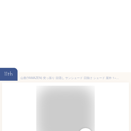
11th
山善(YAMAZEN) 突っ張り 目隠し サンシェード 日除け シェード 屋外 1×2m 遮光率約76％ 紫外線遮蔽約85％ 高さ調整可能 通気性 簡単設置 水洗い可能 SPSH-1020(IV) アイボリー