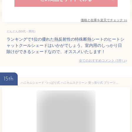
価格と在庫を
楽天
でチェック
>>
どんどん(50代・男性)
ランキングで1位の優れた熱反射性の特殊断熱シートのヒートシ
ャットクールシェードはいかがでしょう。室内用のしっかり日
除けができるシェードなので、オススメいたします！
全てのおすすめコメント
(
1
件)
>
15th
ハニカムシェード つっぱり式 ハニカムスクリーン 突っ張り式 プリーツスクリーン ハニカムブラインド ロールスクリーン 遮光ブラインド 穴開け不要 1級遮光 採光 遮熱 断熱 間仕切り 防音 省エネ 賃貸OK 1cm単位でオーダー ベージュ 幅60×丈90cm