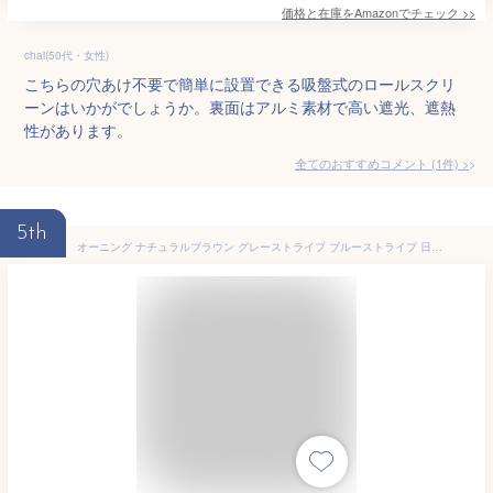
価格と在庫を
Amazon
でチェック
>>
chai(50代・女性)
こちらの穴あけ不要で簡単に設置できる吸盤式のロールスクリ
ーンはいかがでしょうか。裏面はアルミ素材で高い遮光、遮熱
性があります。
全てのおすすめコメント
(
1
件)
>
5th
オーニング ナチュラルブラウン グレーストライプ ブルーストライプ 日よけ 日よけシェード 日除け 大型 暑さ対策 熱中症対策 シェード サンシェード タープ 通気性 遮光 UV対策 UVカット 通気 風通し 目隠し ベランダ 庭 屋外 ハトメ付き おしゃれ おすすめ