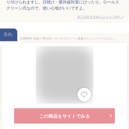
り付けられますし、日焼け・紫外線対策にぴったり。ロールス
クリーン式なので、使い心地がいいですよ。
全てのおすすめコメント
(
1
件)
>
8th
GDMING 日除け 間仕切り ロールスクリーン吸盤サンシェード バルコニー 遮光カーテン 一時的なブラインド 日焼け止め 防水 ポータブル 軽量 ドア用ドレープ 穴あき 使いやすい 、6サイズ 、2色 (Color : Black, Size : 68x125cm)
この商品をサイトでみる