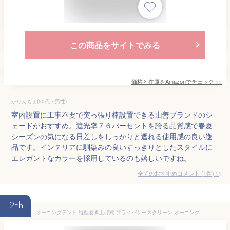
この商品をサイトでみる
価格と在庫を
Amazon
でチェック
>>
かりんちょ(50代・男性)
室内設置に工事不要で突っ張り棒設置できる山善ブランドのシ
ェードがおすすめ。遮光率７６パーセントを誇る品質感で春夏
シーズンの気になる日差しをしっかりと遮れる使用感の良い逸
品です。インテリアに馴染みの良いすっきりとしたスタイルに
エレガントなカラーを採用しているのも嬉しいですね。
全てのおすすめコメント
(
1
件)
>
12th
オーニングテント ​​縦型巻き上げ式​ プライバシースクリーン オーニング 幅150/200cm つっぱり式サンシェード 高さ調節可能 目隠し機能付き 窓・庭用 日除け 雨よけ UVカット (ホワイトポール*ベージュ布, 幅150cm)