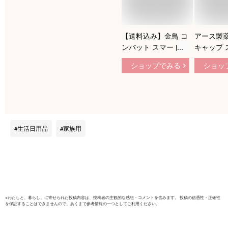
【送料込み】金鳥 コ
アース製薬
ンバット スマートタ
キャップ 
イプ ゴキブリ 駆除 1
16個入 
ショップでみる
ショッ
年用 20個入
ゴキブリ 
剤 キッチ
置き型『
品』
生活日用品
家族用
※
わたしと、暮らし。
に寄せられた投稿内容は、投稿者の主観的な感想・コメントを含みます。 投稿の信憑性・正確性
を保証することはできませんので、あくまで参考情報の一つとしてご利用ください。