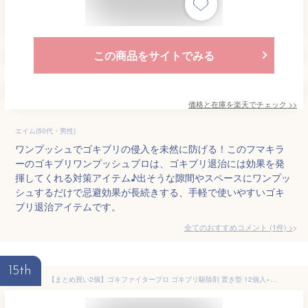
この商品をサイトでみる
価格と在庫を
楽天
でチェック
>>
エイム(50代・男性)
ワンプッシュでゴキブリの侵入を未然に防げる！このフマキラ
ーのゴキブリワンプッシュプロは、ゴキブリ退治には効果を発
揮してくれる対策アイテム♪出そうな隙間やスペースにワンプッ
シュするだけで忌避効果が長続きする、手軽で使いやすいゴキ
ブリ退治アイテムです。
全てのおすすめコメント
(
1
件)
>
15th
【まとめ買い2個】ゴキファイタープロ ゴキブリ駆除剤 置き型 12個入×2個【やわらかティッシュ付】