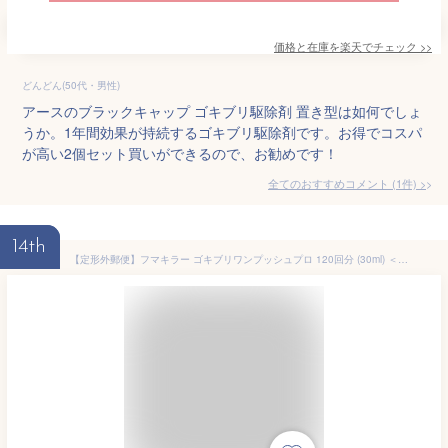
価格と在庫を
楽天
でチェック
>>
どんどん(50代・男性)
アースのブラックキャップ ゴキブリ駆除剤 置き型は如何でしょ
うか。1年間効果が持続するゴキブリ駆除剤です。お得でコスパ
が高い2個セット買いができるので、お勧めです！
全てのおすすめコメント
(
1
件)
>
14th
【定形外郵便】フマキラー ゴキブリワンプッシュプロ 120回分 (30ml) ＜ゴキブリ退治＞【医薬部外品】