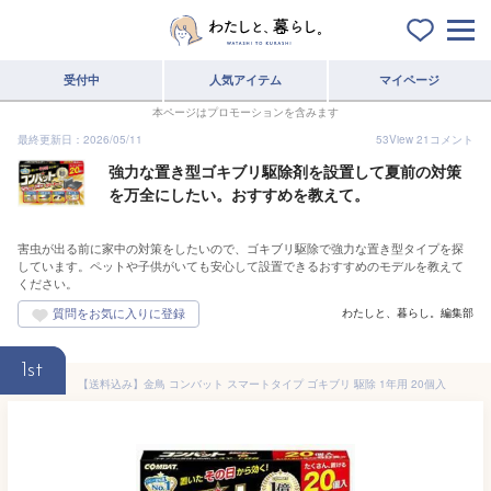
受付中
人気アイテム
マイページ
本ページはプロモーションを含みます
最終更新日：2026/05/11
53
View
21
コメント
強力な置き型ゴキブリ駆除剤を設置して夏前の対策
を万全にしたい。おすすめを教えて。
害虫が出る前に家中の対策をしたいので、ゴキブリ駆除で強力な置き型タイプを探
しています。ペットや子供がいても安心して設置できるおすすめのモデルを教えて
ください。
わたしと、暮らし。編集部
1st
【送料込み】金鳥 コンバット スマートタイプ ゴキブリ 駆除 1年用 20個入