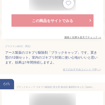
この商品をサイトでみる
価格と在庫を
楽天
でチェック
>>
グラスマン(60代・男性)
アース製薬のゴキブリ駆除剤「ブラックキャップ」です。置き
型の12個セット。室内のゴキブリ対策に使い心地がいいと思い
ます。効果は1年間持続しますよ。
全てのおすすめコメント
(
1
件)
>
6th
ブラックキャップ ゴキブリ駆除剤 置き型 殺虫剤 毒餌剤(18コ入)【spts10】【ブラックキャップ】[ゴキブリ 殺虫剤 駆除剤 ベイト剤 退治 対策 室内 1年]