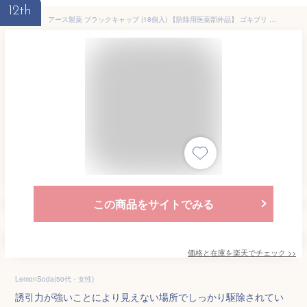
12th
アース製薬 ブラックキャップ (18個入) 【防除用医薬部外品】 ゴキブリ 駆除エサ剤 殺虫剤 毒餌剤 置き型 対策 退治 室内
この商品をサイトでみる
価格と在庫を
楽天
でチェック
>>
LemonSoda(50代・女性)
誘引力が強いことにより見えない場所でしっかり駆除されてい