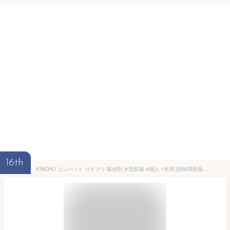
16th
KINCHO コンバット ゴキブリ 殺虫剤 大型容器 4個入 1年用 [防除用医薬部外品]