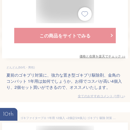
この商品をサイトでみる
価格と在庫を
楽天
でチェック
>>
どんどん(50代・男性)
夏前のゴキブリ対策に、強力な置き型ゴキブリ駆除剤、金鳥の
コンバット 1年用は如何でしょうか。お得でコスパが高い4個入
り、2個セット買いができるので、オススメいたします。
全てのおすすめコメント
(
1
件)
>
10th
ゴキファイタープロ 1年用 12個入 ×2個(計24個入) ゴキブリ 駆除 対策 巣ごと退治 置き型 抵抗性 大型ゴキブリ 卵にも効く 連鎖殺虫 可燃ゴミで捨てられる フマキラー