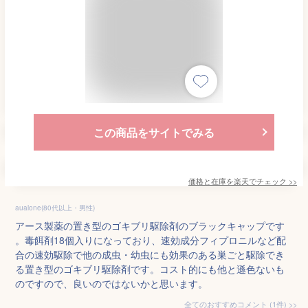
この商品をサイトでみる
価格と在庫を
楽天
でチェック
>>
aualone(80代以上・男性)
アース製薬の置き型のゴキブリ駆除剤のブラックキャップです
。毒餌剤18個入りになっており、速効成分フィプロニルなど配
合の速効駆除で他の成虫・幼虫にも効果のある巣ごと駆除でき
る置き型のゴキブリ駆除剤です。コスト的にも他と遜色ないも
のですので、良いのではないかと思います。
全てのおすすめコメント
(
1
件)
>