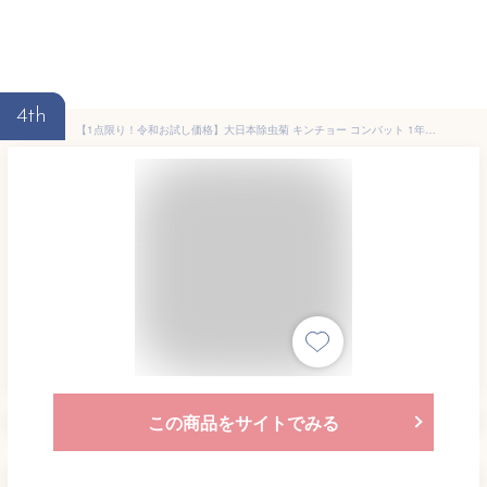
4th
【1点限り！令和お試し価格】大日本除虫菊 キンチョー コンバット 1年用 4個入 本体 医薬部外品（4987115350687）※パッケージ変更の場合あり
この商品をサイトでみる