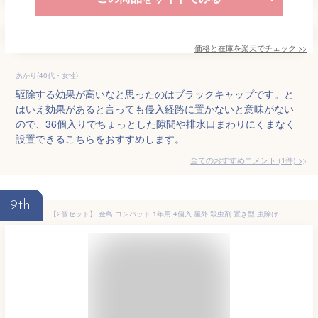
価格と在庫を
楽天
でチェック
>>
あかり(40代・女性)
駆除する効果が高いなと思ったのはブラックキャップです。と
はいえ効果があると言っても侵入経路に置かないと意味がない
ので、36個入りでちょっとした隙間や排水口まわりにくまなく
設置できるこちらをおすすめします。
全てのおすすめコメント
(
1
件)
>
9th
【2個セット】 金鳥 コンバット 1年用 4個入 屋外 殺虫剤 置き型 虫除け 洗剤 大日本除虫菊 スキマ ゴキブリ駆除 害虫 置き型タイプ 防虫 ごきぶり 置くだけ 駆除 キンチョー 防虫剤 対策 ゴキブリ用 清掃 毒餌剤 ゴキブリ対策 掃除 ゴキブリ退治