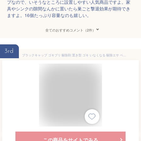
プなので、いそうなところに設置しやすい人気商品ですよ。家
具やシンクの隙間なんかに置いたら巣ごと撃退効果が期待でき
ますよ。16個たっぷり容量なのも嬉しい。
全てのおすすめコメント（2件）
3rd
ブラックキャップ ゴキブリ 駆除剤 置き型 ゴキ いなくなる 駆除エサ ベイト剤(12個入*2箱セット)【ブラックキャップ】[ごきぶり ゴキブリ 殺虫剤 駆除 退治 対策 毒餌剤]
この商品をサイトでみる