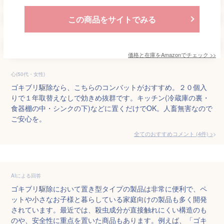
この商品をサイトでみる
価格と在庫を
Amazon
でチェック
>>
心(50代・女性)
ゴキブリ駆除なら、こちらのコンバットがおすすめ。２０個入
りで１年取替えなしで効きめ抜群です。キッチン(冷蔵庫の裏・
食器棚の中・シンクの下)などに置くだけでOK。人畜無害なので
ご安心を。
全てのおすすめコメント
(
4
件)
>
AIによる回答
ゴキブリ駆除において置き型タイプの製品は非常に便利で、ペ
ットや小さなお子様と暮らしている家庭向けの製品も多く開発
されています。最近では、殺虫成分が直接触れにくい構造のも
のや、安全性に重点を置いた商品もあります。例えば、「ゴキ