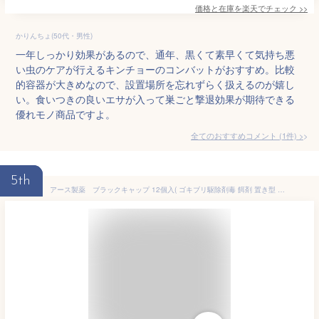
価格と在庫を
楽天
でチェック
>>
かりんちょ(50代・男性)
一年しっかり効果があるので、通年、黒くて素早くて気持ち悪
い虫のケアが行えるキンチョーのコンバットがおすすめ。比較
的容器が大きめなので、設置場所を忘れずらく扱えるのが嬉し
い。食いつきの良いエサが入って巣ごと撃退効果が期待できる
優れモノ商品ですよ。
全てのおすすめコメント
(
1
件)
>
5th
アース製薬 ブラックキャップ 12個入( ゴキブリ駆除剤毒 餌剤 置き型 室内 屋外 駆除 忌避 ゴキブリ対策 防除用医薬部外品 ) ( 4901080206213 )