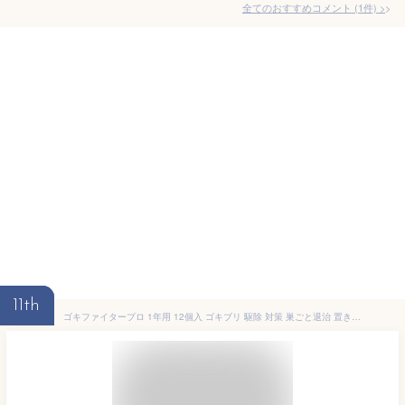
全てのおすすめコメント
(
1
件)
>
11th
ゴキファイタープロ 1年用 12個入 ゴキブリ 駆除 対策 巣ごと退治 置き型 抵抗性 大型ゴキブリ 卵にも効く 連鎖殺虫 可燃ゴミで捨てられる フマキラー