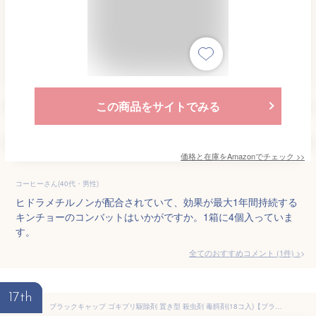
この商品をサイトでみる
価格と在庫を
Amazon
でチェック
>>
コーヒーさん(40代・男性)
ヒドラメチルノンが配合されていて、効果が最大1年間持続する
キンチョーのコンバットはいかがですか。1箱に4個入っていま
す。
全てのおすすめコメント
(
1
件)
>
17th
ブラックキャップ ゴキブリ駆除剤 置き型 殺虫剤 毒餌剤(18コ入)【ブラックキャップ】[ゴキブリ 殺虫剤 駆除剤 ベイト剤 退治 対策 室内 1年]