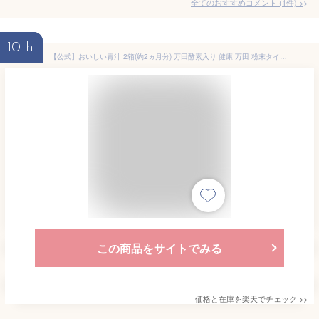
全てのおすすめコメント
(
1
件)
>
10th
【公式】おいしい青汁 2箱(約2ヵ月分) 万田酵素入り 健康 万田 粉末タイプ 栄養 植物発酵エキス 桑の葉 大麦若葉 抹茶 美味しい 人気 健康習慣 万田発酵 送料無料 乳酸菌 万田酵素
この商品をサイトでみる
価格と在庫を
楽天
でチェック
>>