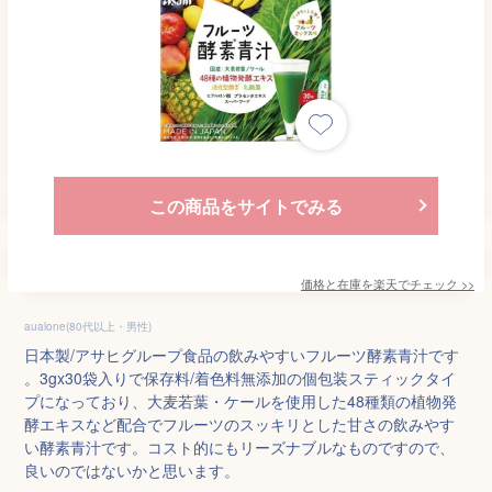
この商品をサイトでみる
価格と在庫を
楽天
でチェック
>>
aualone(80代以上・男性)
日本製/アサヒグループ食品の飲みやすいフルーツ酵素青汁です
。3gx30袋入りで保存料/着色料無添加の個包装スティックタイ
プになっており、大麦若葉・ケールを使用した48種類の植物発
酵エキスなど配合でフルーツのスッキリとした甘さの飲みやす
い酵素青汁です。コスト的にもリーズナブルなものですので、
良いのではないかと思います。