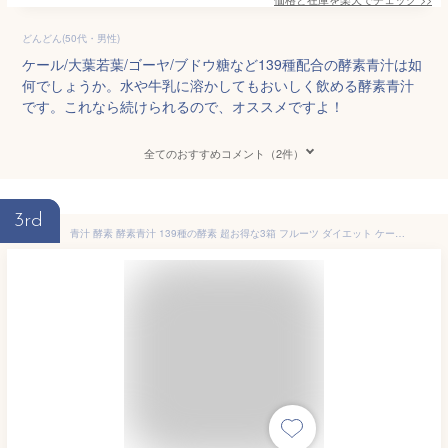
どんどん(50代・男性)
ケール/大葉若葉/ゴーヤ/ブドウ糖など139種配合の酵素青汁は如
何でしょうか。水や牛乳に溶かしてもおいしく飲める酵素青汁
です。これなら続けられるので、オススメですよ！
全てのおすすめコメント（2件）
3rd
青汁 酵素 酵素青汁 139種の酵素 超お得な3箱 フルーツ ダイエット ケール ゴーヤ 大葉若葉 置き換えダイエット 抹茶風味 3g×72包