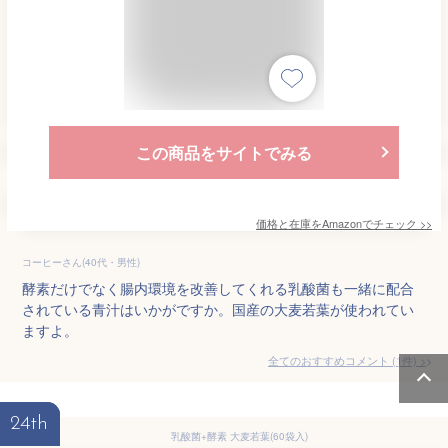
この商品をサイトでみる
価格と在庫を
Amazon
でチェック
>>
コーヒーさん(40代・男性)
酵素だけでなく腸内環境を改善してくれる乳酸菌も一緒に配合
されている青汁はいかがですか。国産の大麦若葉が使われてい
ますよ。
全てのおすすめコメント
(
1
件)
>
24th
乳酸菌+酵素 大麦若葉(60袋入)