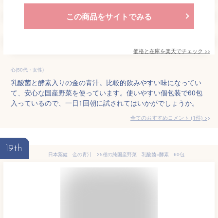
この商品をサイトでみる
価格と在庫を
楽天
でチェック
>>
心(50代・女性)
乳酸菌と酵素入りの金の青汁。比較的飲みやすい味になってい
て、安心な国産野菜を使っています。使いやすい個包装で60包
入っているので、一日1回朝に試されてはいかがでしょうか。
全てのおすすめコメント
(
1
件)
>
19th
日本薬健 金の青汁 25種の純国産野菜 乳酸菌×酵素 60包