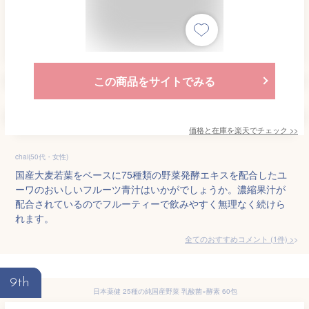
この商品をサイトでみる
価格と在庫を
楽天
でチェック
>>
chai(50代・女性)
国産大麦若葉をベースに75種類の野菜発酵エキスを配合したユ
ーワのおいしいフルーツ青汁はいかがでしょうか。濃縮果汁が
配合されているのでフルーティーで飲みやすく無理なく続けら
れます。
全てのおすすめコメント
(
1
件)
>
9th
日本薬健 25種の純国産野菜 乳酸菌×酵素 60包