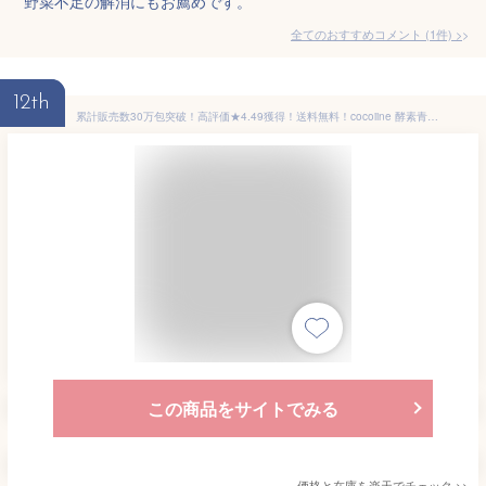
野菜不足の解消にもお薦めです。
全てのおすすめコメント
(
1
件)
>
12th
累計販売数30万包突破！高評価★4.49獲得！送料無料！cocoiine 酵素青汁 青汁 酵素 まずはお試し 139種の酵素 ダイエット 国産 大葉若葉 置き換えダイエット 抹茶風味 送料無料
この商品をサイトでみる
価格と在庫を
楽天
でチェック
>>