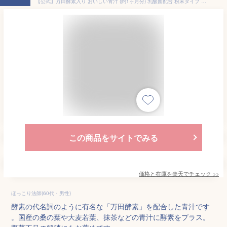
【公式】万田酵素入り おいしい青汁 (約1ヶ月分) 乳酸菌配合 粉末タイプ 栄養補助 桑の葉 大麦若葉 有胞子乳酸菌 人気 乳酸菌 健康習慣 美味しい 万田酵素 万田発酵 カルシウム
この商品をサイトでみる
価格と在庫を
楽天
でチェック
>>
ほっこり法師(60代・男性)
酵素の代名詞のように有名な「万田酵素」を配合した青汁です
。国産の桑の葉や大麦若葉、抹茶などの青汁に酵素をプラス。