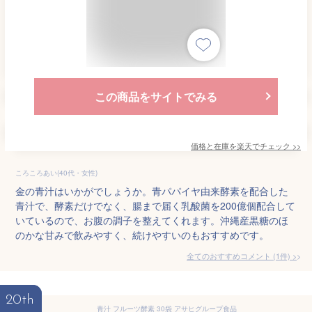
この商品をサイトでみる
価格と在庫を
楽天
でチェック
>>
ころころあい(40代・女性)
金の青汁はいかがでしょうか。青パパイヤ由来酵素を配合した
青汁で、酵素だけでなく、腸まで届く乳酸菌を200億個配合して
いているので、お腹の調子を整えてくれます。沖縄産黒糖のほ
のかな甘みで飲みやすく、続けやすいのもおすすめです。
全てのおすすめコメント
(
1
件)
>
20th
青汁 フルーツ酵素 30袋 アサヒグループ食品