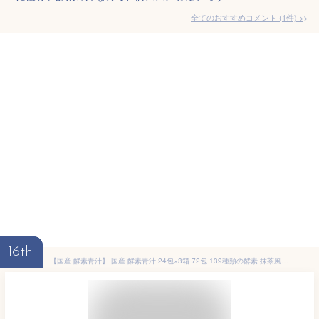
全てのおすすめコメント
(
1
件)
>
16th
【国産 酵素青汁】 国産 酵素青汁 24包×3箱 72包 139種類の酵素 抹茶風味 送料無料 青汁 【3箱組】