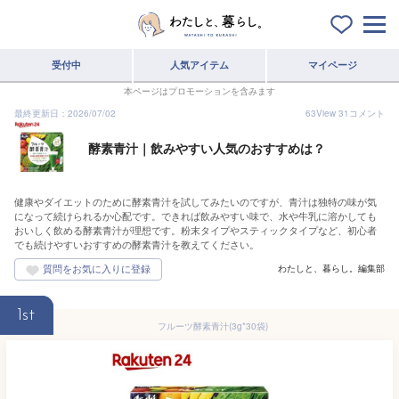
受付中
人気アイテム
マイページ
本ページはプロモーションを含みます
最終更新日：2026/07/02
63
View
31
コメント
酵素青汁｜飲みやすい人気のおすすめは？
健康やダイエットのために酵素青汁を試してみたいのですが、青汁は独特の味が気
になって続けられるか心配です。できれば飲みやすい味で、水や牛乳に溶かしても
おいしく飲める酵素青汁が理想です。粉末タイプやスティックタイプなど、初心者
でも続けやすいおすすめの酵素青汁を教えてください。
わたしと、暮らし。編集部
1st
フルーツ酵素青汁(3g*30袋)