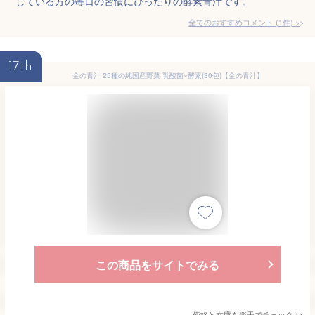
している方の毎日の習慣にぴったりの酵素青汁です。
全てのおすすめコメント
(
1
件)
>
17th
金の青汁 25種の純国産野菜 乳酸菌×酵素(30包)【金の青汁】
この商品をサイトでみる
価格と在庫を
楽天
でチェック
>>