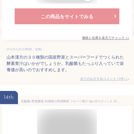
この商品をサイトでみる
価格と在庫を
楽天
でチェック
>>
のりのりのり(50代・女性)
山本漢方の３０種類の国産野菜とスーパーフードでつくられた
酵素青汁はいかがでしょうか。乳酸菌もたっぷり入っていて栄
養価が高いのでおすすめします。
全てのおすすめコメント
(
1
件)
>
14th
乳酸菌+野菜酵素 82種類の野菜酵素 フルーツ青汁 3g×25スティック 日本製 健康補助食品 ダイエット 健康 漢方 青汁 サプリ 酵素 粉末 野菜 ジュース 食物繊維 ポイント消化 飲みやすい 植物性乳酸菌