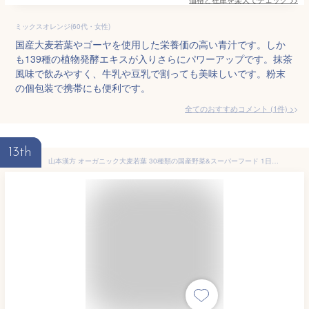
ミックスオレンジ(60代・女性)
国産大麦若葉やゴーヤを使用した栄養価の高い青汁です。しか
も139種の植物発酵エキスが入りさらにパワーアップです。抹茶
風味で飲みやすく、牛乳や豆乳で割っても美味しいです。粉末
の個包装で携帯にも便利です。
全てのおすすめコメント
(
1
件)
>
13th
山本漢方 オーガニック大麦若葉 30種類の国産野菜&スーパーフード 1日分のビタミン 酵素&スーパーフード 3g×32包