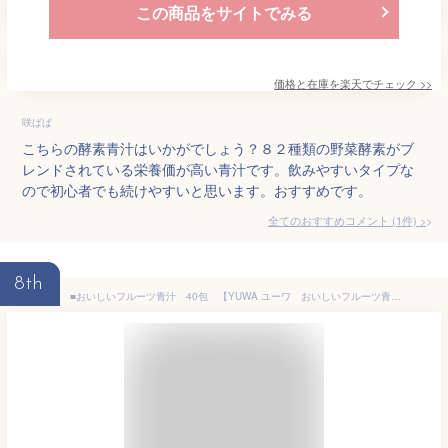
この商品をサイトでみる
価格と在庫を
楽天
でチェック
>>
咲ぱぱ
こちらの酵素青汁はいかがでしょう？８２種類の野菜酵素がブ
レンドされている栄養価が高い青汁です。飲みやすいタイプな
ので初心者でも続けやすいと思います。おすすめです。
全てのおすすめコメント
(
1
件)
>
8th
■おいしいフルーツ青汁 40包 【YUWA ユーワ おいしいフルーツ青汁40包 健康食品 サプリメント 国産大麦若葉】