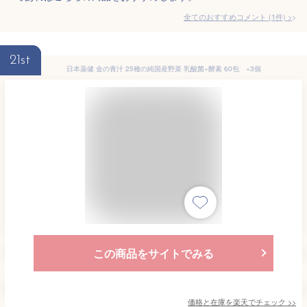
全てのおすすめコメント
(
1
件)
>
21st
日本薬健 金の青汁 25種の純国産野菜 乳酸菌×酵素 60包 ×3個
この商品をサイトでみる
価格と在庫を
楽天
でチェック
>>