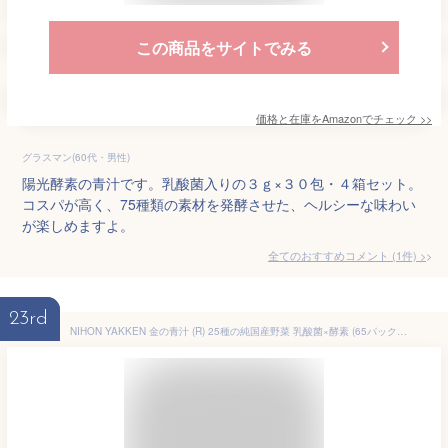
この商品をサイトでみる
価格と在庫を
Amazon
でチェック
>>
グラスマン(60代・男性)
陽光酵素の青汁です。乳酸菌入りの３ｇ×３０包・４箱セット。
コスパが高く、75種類の素材を発酵させた、ヘルシーな味わい
が楽しめますよ。
全てのおすすめコメント
(
1
件)
>
23rd
NIHON YAKKEN 金の青汁 (R) 25種の純国産野菜 乳酸菌×酵素 (65パック/乳酸菌200億個配合) 酵素青汁 純国産大麦若葉 (食物繊維) 農薬不使用 野菜不足 改善 (日本薬健) 父の日