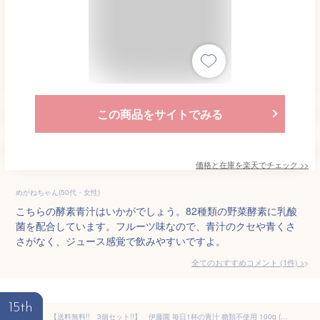
この商品をサイトでみる
価格と在庫を
楽天
でチェック
>>
めがねちゃん(50代・女性)
こちらの酵素青汁はいかがでしょう。82種類の野菜酵素に乳酸
菌を配合しています。フルーツ味なので、青汁のクセや青くさ
さがなく、ジュース感覚で飲みやすいですよ。
全てのおすすめコメント
(
1
件)
>
15th
【送料無料!! 3個セット!!】 伊藤園 毎日1杯の青汁 糖類不使用 100g (5.0g×20包)×3個 無糖 毎日1杯の青汁 毎日 青汁 無糖 乳酸菌 酵素 食物繊維