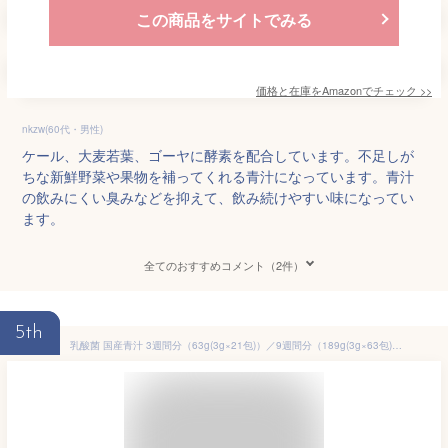
この商品をサイトでみる
価格と在庫を
Amazon
でチェック
>>
nkzw(60代・男性)
ケール、大麦若葉、ゴーヤに酵素を配合しています。不足しが
ちな新鮮野菜や果物を補ってくれる青汁になっています。青汁
の飲みにくい臭みなどを抑えて、飲み続けやすい味になってい
ます。
全てのおすすめコメント（2件）
5th
乳酸菌 国産青汁 3週間分（63g(3g×21包)）／9週間分（189g(3g×63包)）／4カ月分（378g(126本×3g)） 青汁 飲みやすい 酵素 健康 ダイエット 国産 大麦若葉 乳酸菌 1000億個 食物繊維 抹茶風味 送料無料 ギフト R