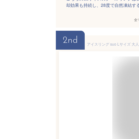
却効果も持続し、28度で自然凍結す
全
2nd