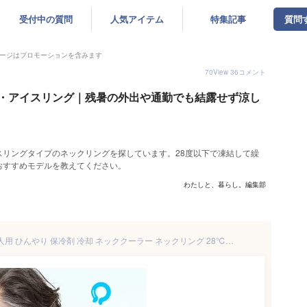
受付中の質問
人気アイテム
特集記事
質問
ージはプロモーションを含みます
70
View
36
コメント
・アイスリング｜残暑の外出や通勤でも結露せず涼し
リングタイプのネックリングを探しています。28度以下で凍結して繰
おすすめモデルを教えてください。
わたしと、暮らし。編集部
アイスリング suo LLサイズ 大人用 ひんやり 保冷剤 冷却 ネッククーラー ネックリング 28℃ クールリング ネックバンド 首掛け 熱中症予防 スポーツ観戦 アウトドア 首もと冷却 冷感バンド 爽快リング 冷たい 涼しい 涼感 暑さ対策 かわいい 黒 ブラック A2Y4043 ICE RING