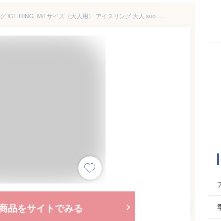
正規品【送料無料】アイスリング ICE RING_M/Lサイズ（大人用） アイスリング 大人 suo ネックリング ネッククーラー ネックバンド 冷却グッズ 熱中症対策 暑さ対策 暑さ対策グッズ フェス クールリング 親子 子供 母の日 プレゼント ギフト
商品をサイトでみる