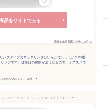
商品をサイトでみる
価格と在庫を
楽天
でチェック
>>
スリングタイプのネックリングはいかがでしょうか？28度
スリングです。猛暑日の移動が楽になるので、オススメで
てのおすすめコメント（3件）
☆正規品☆ICE_RING（オトナ）ディズニーコラボ アイスリング Mサイズ【PK】ピンク ミニーマウスSUO×F.O.インターナショナル 28℃で凍る！PCM冷却ネックリング ICE RING® A2Y4162