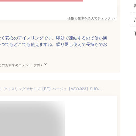
価格と在庫を
楽天
でチェック
>>
なく安心のアイスリングです。即効で凍結するので使い勝
いつでもどこでも使えますね。繰り返し使えて長持ちでお
てのおすすめコメント（2件）
☆正規品☆ ICE_RING（オトナ）アイスリング Mサイズ【BE】ベージュ【A2Y4023】SUO×F.O.インターナショナル ネッククーラー クールリング BREEZE 韓国製 28℃で凍る！ PCM冷却ネックリング ICE RING®