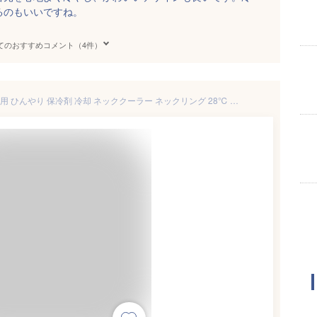
るのもいいですね。
てのおすすめコメント（4件）
アイスリング suo Lサイズ 大人用 ひんやり 保冷剤 冷却 ネッククーラー ネックリング 28℃ クールリング ネックバンド 首掛け 熱中症予防 スポーツ観戦 アウトドア 首もと冷却 冷感バンド 爽快リング 冷たい 涼しい 涼感 暑さ対策 かわいい 黒 ブラック A2Y4033 ICE RING