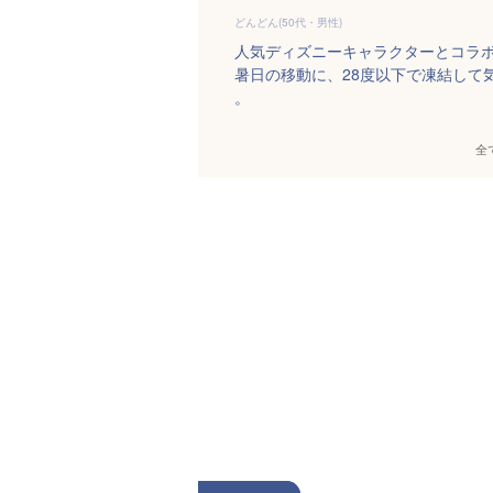
どんどん(50代・男性)
人気ディズニーキャラクターとコラボ
暑日の移動に、28度以下で凍結して
。
全