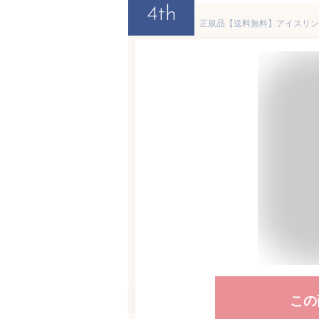
4th
この