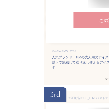
この
どんどん(50代・男性)
人気ブランド、suoの大人用のアイ
以下で凍結して繰り返し使えるアイ
す！
全
3rd