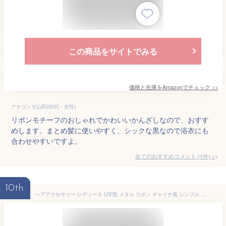
この商品をサイトでみる
価格と在庫を
Amazon
でチェック
>>
アナコンダ山田(30代・女性)
リボンモチーフのおしゃれでかわいいかんざしなので、おすす
めします。まとめ髪に使いやすく、シックな黒なので浴衣にも
合わせやすいですよ。
全てのおすすめコメント
(
1
件)
>
10th
ヘアアクセサリー レディース U字型 メタル リボン チャイナ風 シンプル 高級感 まとめ髪 普段使い かんざし ゴールド シルバーカラー 電気メッキ加工