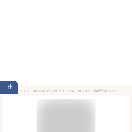
11th
かんざし hair stick マーブル カラー 立体 リボン U字 | OSEWAYA ヘアアクセサリー ヘアアクセ レディース 女性 大人 プレゼント ギフト 結婚式 カジュアル おしゃれ オシャレ かわいい 可愛い