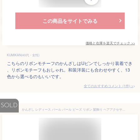
この商品をサイトでみる
価格と在庫を
楽天
でチェック
>>
KUMIKAN(40代・女性)
こちらのリボンモチーフのかんざしはUピンでしっかり装着でき
、リボンモチーフもおしゃれ。和装洋装にも合わせやすく、13
色から選べるのもいいです。
全てのおすすめコメント
(
1
件)
>
SOLD
かんざし レディース パール パール ビーズ リボン 髪飾り ヘアアクセサリー 新チャイナ風 和風 レトロモダン 上品 エレガント 個性的 かわいい 樹脂製 浴衣 着物 成人式 卒業式 結婚式 イベント