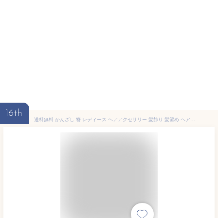
16th
送料無料 かんざし 簪 レディース ヘアアクセサリー 髪飾り 髪留め ヘアピン Uピン コーム 蝶 チョウ リボン 和装 洋装 着物 浴衣