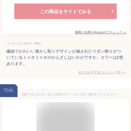
この商品をサイトでみる
価格と在庫を
Amazon
でチェック
>>
コーヒーさん(40代・男性)
繊細でかわいい透かし彫りデザインが施されたリボン飾りがつ
いているミャオミャオのかんざしはいかがですか。カラーは2色
あります。
全てのおすすめコメント
(
1
件)
>
15th
【値下げ】かんざし Uピン2本足スティック リボン 揺れる ラインストーン 〔ヘアピン U字ピン 小さめ髪飾り キラキラ かわいい まとめ髪 夜会巻き シニヨン おだんごヘアスティック 和装 着物 浴衣 ドレス 結婚式 パーティー お呼ばれ おしゃれ〕