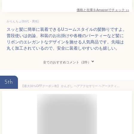
価格と在庫を
Amazon
でチェック
>>
かりんちょ(50代・男性)
スッと髪に簡単に装着できるUコームスタイルの髪飾りですよ。
普段使いは勿論、和装のお出掛けや各種のパーティーなど髪に
リボンのエレガントなデザインを施せる人気商品です。先端は
丸く加工されているので、安全に装着しやすいのも嬉しい。
全てのおすすめコメント（2件）
5th
【最大30%OFFクーポン有】 かんざし ヘアアクセサリー ヘアースティック アレンジ U字 まとめ髪 リボン りぼん スネークチェーン メタルかわいい 小さめ おしゃれ 結婚式 二次会 ゴールド シルバー ギフト レディース メール便送料無料