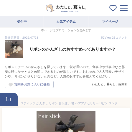
受付中
人気アイテム
マイページ
本ページはプロモーションを含みます
最終更新日：2026/07/23
52
View
23
コメント
リボンのかんざしのおすすめってありますか？
リボンモチーフのかんざしを探しています。髪が長いので、食事中や仕事中など邪
魔な時にサッとまとめ髪にできるものが欲しいです。おしゃれで大人可愛いデザイ
ンや、リボンがさりげないものなど、人気のおすすめを教えてください。
わたしと、暮らし。編集部
1st
スティック かんざし リボン 普段使い 簪 ヘアアクセサリー Uピン ワンポイント ヘアスティック まとめ髪 髪飾り 和装 浴衣 ヘアアレンジ 結婚式お呼ばれ 成人式 フォーマル メール便 送料無料 1000円ぽっきり お買い回りに ギフト対応