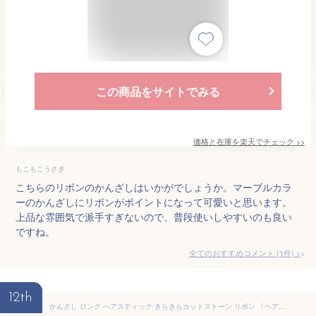
この商品をサイトでみる
価格と在庫を
楽天
でチェック
>>
もこもこうさぎ
こちらのリボンのかんざしはいかがでしょうか。マーブルカラ
ーのかんざしにリボンがポイントになって可愛いと思います。
上品な雰囲気で派手すぎないので、普段使いしやすいのも良い
ですね。
全てのおすすめコメント
(
1
件)
>
12th
かんざし ロング ヘアスティック きらきらカットストーン リボン 〔ヘアアレンジ 1本 かんざし 長い 量の多い髪 夜会巻き まとめ髪 髪飾り 浴衣 お箸 着物 和装 洋装 デイリー カジュアル キラキラ〕