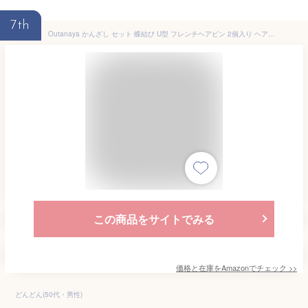
7th
Outanaya かんざし セット 蝶結び U型 フレンチヘアピン 2個入り ヘアアクセサリー おしゃれな波形デザイン 軽量で携帯便利 蝴蝶結 U字型波浪法式ヘアクリップ 2個 セット おしゃれなスタイルを実現
この商品をサイトでみる
価格と在庫を
Amazon
でチェック
>>
どんどん(50代・男性)