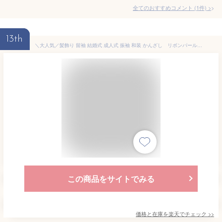
全てのおすすめコメント
(
1
件)
>
13th
＼大人気／髪飾り 留袖 結婚式 成人式 振袖 和装 かんざし リボンパールラインストーン簪 袴 卒業式 着物 入学式 ヘアアクセサリー ウェディング 前撮り パーティー 花しおり 大原商店 ゴールド シルバー
この商品をサイトでみる
価格と在庫を
楽天
でチェック
>>