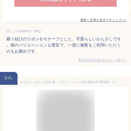
価格と在庫を
楽天
でチェック
>>
ほっこり法師(60代・男性)
蝶々結びのリボンをモチーフとした、可愛らしいかんざしです
。柄のバリエーションも豊富で、一度に複数をご利用いただく
のもお薦めです。
全てのおすすめコメント
(
1
件)
>
9th
かんざし リボン 大きめ 簪 ヘアスティック バチ型 波型 U字 普段使い まとめ髪 ヘアアクセサリー 髪飾り 和装 浴衣 成人式 レディース(ブラック)