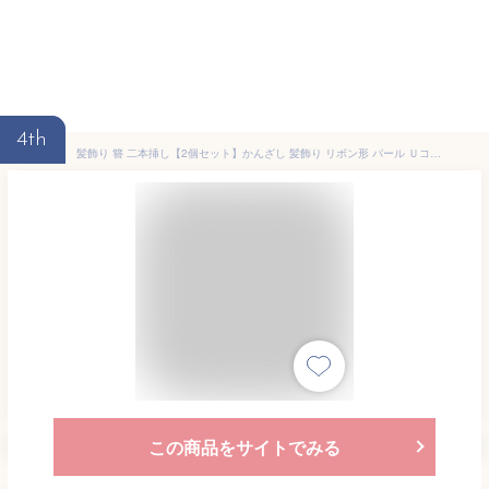
4th
髪飾り 簪 二本挿し【2個セット】かんざし 髪飾り リボン形 パール Ｕコーム ヘアアクセサリー まとめ髪 髪留め 簡単 結婚式 着物 成人式 発表会 卒業式 入学式 レディース
この商品をサイトでみる