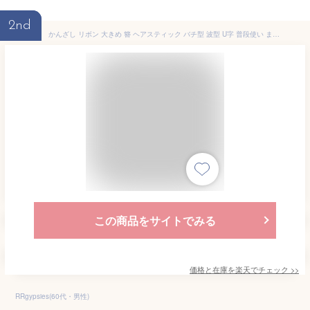
2nd
かんざし リボン 大きめ 簪 ヘアスティック バチ型 波型 U字 普段使い まとめ髪 ヘアアクセサリー 髪飾り 和装 浴衣 成人式 レディース
この商品をサイトでみる
価格と在庫を
楽天
でチェック
>>
RRgypsies(60代・男性)