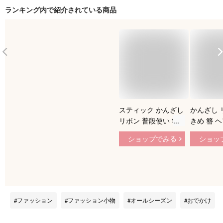
ランキング内で紹介されている商品
スティック かんざし
かんざし 
リボン 普段使い 簪
きめ 簪 
ヘアアクセサリー U
ック バチ型
ショップでみる
ショッ
ピン ワンポイント
字 普段使
ヘアスティック まと
髪 ヘアア
め髪 髪飾り 和装 浴
髪飾り 和
衣 ヘアアレンジ 結
人式 レデ
婚式お呼ばれ 成人式
フォーマル メール便
ファッション
ファッション小物
オールシーズン
おでかけ
送料無料 1000円ぽ
っきり お買い回りに