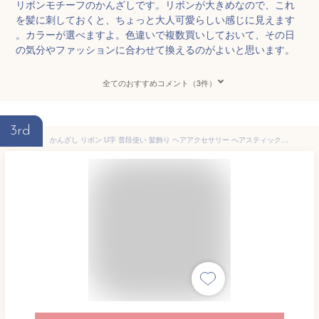
リボンモチーフのかんざしです。リボンが大きめなので、これ
を髪に刺しておくと、ちょっと大人可愛らしい感じに見えます
。カラーが選べますよ。色違いで複数買いしておいて、その日
の気分やファッションに合わせて換えるのがよいと思います。
全てのおすすめコメント（3件）
3rd
かんざし リボン U字 普段使い 髪飾り ヘアアクセサリー へアスティック へアレンジ u字コーム まとめ髪 へアースティック ヘアピン 和装 洋装 シルバー