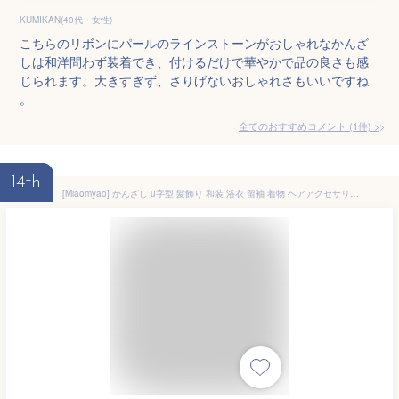
KUMIKAN(40代・女性)
こちらのリボンにパールのラインストーンがおしゃれなかんざ
しは和洋問わず装着でき、付けるだけで華やかで品の良さも感
じられます。大きすぎず、さりげないおしゃれさもいいですね
。
全てのおすすめコメント
(
1
件)
>
14th
[Miaomyao] かんざし u字型 髪飾り 和装 浴衣 留袖 着物 ヘアアクセサリー 金属 リボン ちょうちょ結び 透かし模様 ミャオミャオ (ゴールド)