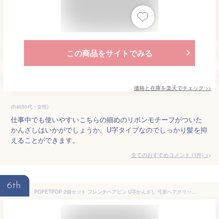
この商品をサイトでみる
価格と在庫を
楽天
でチェック
>>
chai(50代・女性)
仕事中でも使いやすいこちらの細めのリボンモチーフがついた
かんざしはいかがでしょうか。U字タイプなのでしっかり髪を抑
えることができます。
全てのおすすめコメント
(
1
件)
>
6th
POPETPOP 2個セット フレンチヘアピン U字かんざし 弓形ヘアクリップ アセテート製 軽量 ヘアスタイリング お団子 ポニーテール用 ヘアアクセサリー