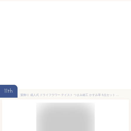
11th
髪飾り 成人式 ドライフラワー テイスト つまみ細工 かすみ草 5点セット 振袖 卒業式 袴姿 白系 ピンク系 緑系 小花 フラワー コサージュ ヘアアクセサリー 和装 送料無料