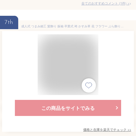
全てのおすすめコメント
(
1
件)
>
7th
成人式 つまみ細工 髪飾り 振袖 卒業式 袴 かすみ草 花 フラワー ぶら飾り モダン コサージュ ベージュ ピンク 赤 グレー 黒 和装 送料無料
この商品をサイトでみる
価格と在庫を
楽天
でチェック
>>