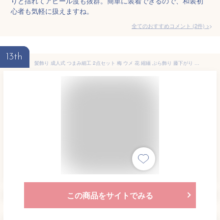
りと揺れてアピール度も抜群。簡単に装着できるので、和装初
心者も気軽に扱えますね。
全てのおすすめコメント
(
2
件)
>
13th
髪飾り 成人式 つまみ細工 2点セット 梅 ウメ 花 縮緬 ぶら飾り 藤下がり コーム Uピン 髪留め 卒業式 振袖 袴 ヘアアクセサリー 日本製 和装
この商品をサイトでみる