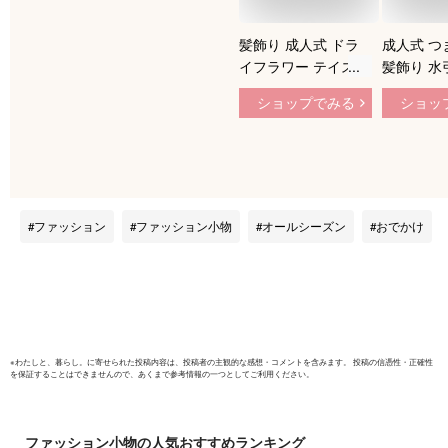
髪飾り 成人式 ドラ
成人式 つ
イフラワー テイスト
髪飾り 水
つまみ細工 水引 か
ライフラワ
ショップでみる
ショッ
すみ草 3点セット 振
草 5点セ
袖 卒業式 袴姿 白 赤
袴 浴衣 
青 緑 菊 藤 小花 フラ
系 ピンク 
ワー ぶら飾り コサ
ピン式 送
ージュ 送料無料
ファッション
ファッション小物
オールシーズン
おでかけ
※
わたしと、暮らし。
に寄せられた投稿内容は、投稿者の主観的な感想・コメントを含みます。 投稿の信憑性・正確性
を保証することはできませんので、あくまで参考情報の一つとしてご利用ください。
ファッション小物
の人気おすすめランキング