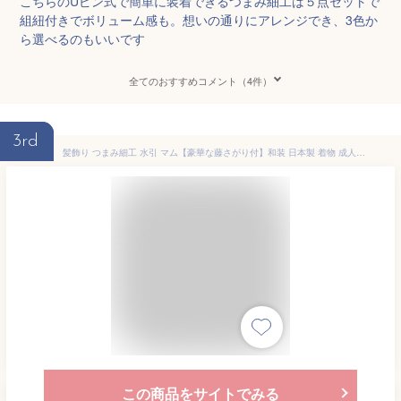
こちらのUピン式で簡単に装着できるつまみ細工は５点セットで
組紐付きでボリューム感も。想いの通りにアレンジでき、3色か
ら選べるのもいいです
全てのおすすめコメント（4件）
3rd
髪飾り つまみ細工 水引 マム【豪華な藤さがり付】和装 日本製 着物 成人式 振袖 卒業式 袴 結婚式 前撮り 花飾り ヘアアクセサリー 和風 ウェディング ブライダル 打掛 白無垢 和婚 花嫁 お呼ばれ 浴衣 ドレス 七五三 髪留 コサージュ おしゃれ かわいい
この商品をサイトでみる