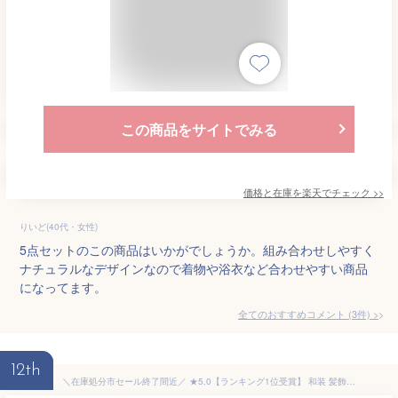
この商品をサイトでみる
価格と在庫を
楽天
でチェック
>>
りいど(40代・女性)
5点セットのこの商品はいかがでしょうか。組み合わせしやすく
ナチュラルなデザインなので着物や浴衣など合わせやすい商品
になってます。
全てのおすすめコメント
(
3
件)
>
12th
＼在庫処分市セール終了間近／ ★5.0【ランキング1位受賞】 和装 髪飾り 成人式 振袖 通年用 日本製 ちりめん つまみ細工 房付き 4点セット 花 コーム Uピン 礼装 おしゃれ 大人 レディース 女性★お買い物マラソン★