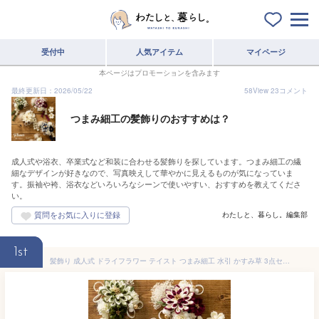
受付中
人気アイテム
マイページ
本ページはプロモーションを含みます
最終更新日：2026/05/22
58
View
23
コメント
つまみ細工の髪飾りのおすすめは？
成人式や浴衣、卒業式など和装に合わせる髪飾りを探しています。つまみ細工の繊
細なデザインが好きなので、写真映えして華やかに見えるものが気になっていま
す。振袖や袴、浴衣などいろいろなシーンで使いやすい、おすすめを教えてくださ
い。
わたしと、暮らし。編集部
1st
髪飾り 成人式 ドライフラワー テイスト つまみ細工 水引 かすみ草 3点セット 振袖 卒業式 袴姿 白 赤 青 緑 菊 藤 小花 フラワー ぶら飾り コサージュ 送料無料