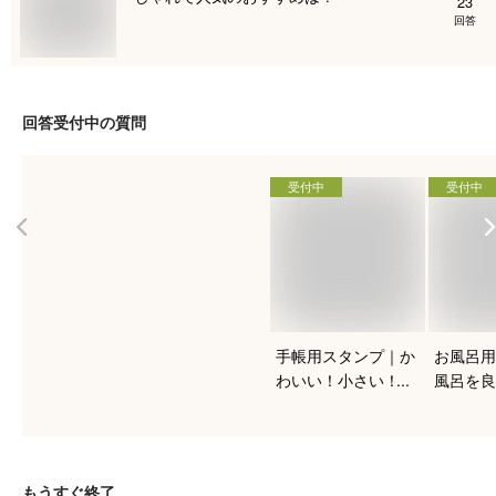
23
回答
回答受付中の質問
受付中
受付中
手帳用スタンプ｜か
お風呂用
わいい！小さい！ス
風呂を良
ケジュール帳におす
る！人気
すめを教えて下さ
は？
い。
もうすぐ終了