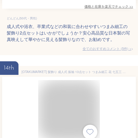
価格と在庫を
楽天
でチェック
>>
どんどん(50代・男性)
成人式や浴衣、卒業式などの和装に合わせやすいつまみ細工の
髪飾り2点セットはいかがでしょうか？安心高品質な日本製の写
真映えして華やかに見える髪飾りなので、お勧めです。
全てのおすすめコメント
(
5
件)
>
14th
[OTAKUMARKET] 髪飾り 成人式 振袖 13点セット つまみ細工 花 七五三 袴 着物 和装 卒業式 浴衣 結婚式 髪留め コーム ヘアアクセサリー 金箔 付き 3カラー (赤)