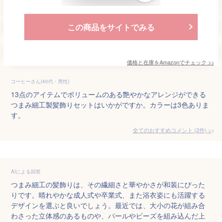
この商品をサイトでみる
価格と在庫を
Amazon
でチェック
>>
コーヒーさん(40代・男性)
13点のアイテムでボリュームのある艶やかなアレンジができる
つまみ細工製髪飾りセットはいかがですか。カラーは3色ありま
す。
全てのおすすめコメント
(
2
件)
>
AIによる回答
つまみ細工の髪飾りは、その繊細さと華やかさが和装にぴった
りです。晴れやかな成人式や卒業式、また浴衣姿にも活躍する
デザインを選ぶと良いでしょう。最近では、大小の花が組み合
わさった立体感のあるものや、パールやビーズを組み込んだ上