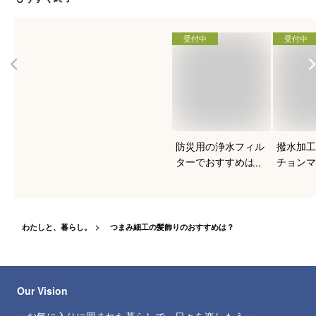
受付中
受付中
防災用の浄水フィル
撥水加工
ターでおすすめは？
チョンマ
すめを知
わたしと、暮らし。
つまみ細工の髪飾りのおすすめは？
Our Vision