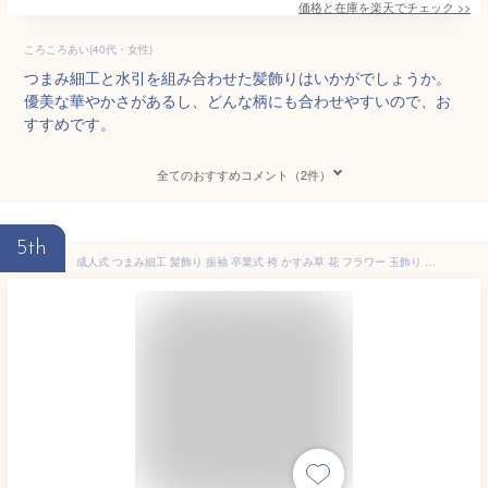
価格と在庫を
楽天
でチェック
>>
ころころあい(40代・女性)
つまみ細工と水引を組み合わせた髪飾りはいかがでしょうか。
優美な華やかさがあるし、どんな柄にも合わせやすいので、お
すすめです。
全てのおすすめコメント（2件）
5th
成人式 つまみ細工 髪飾り 振袖 卒業式 袴 かすみ草 花 フラワー 玉飾り リボン モダン コサージュ ベージュ グレー 赤 和装 送料無料