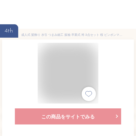
4th
成人式 髪飾り 水引 つまみ細工 振袖 卒業式 袴 3点セット 桜 ピンポンマム 花 組紐 コサージュ ベージュ グレー 白 和装 送料無料
この商品をサイトでみる