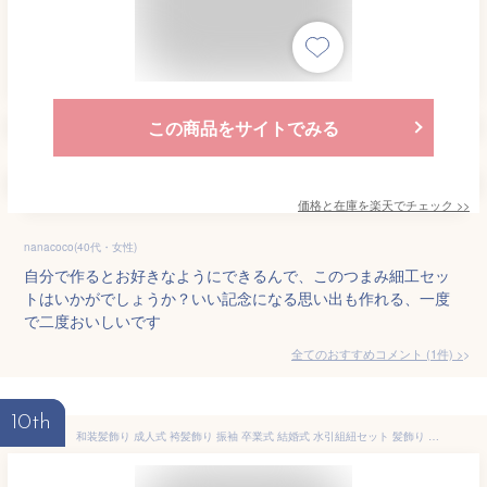
この商品をサイトでみる
価格と在庫を
楽天
でチェック
>>
nanacoco(40代・女性)
自分で作るとお好きなようにできるんで、このつまみ細工セッ
トはいかがでしょうか？いい記念になる思い出も作れる、一度
で二度おいしいです
全てのおすすめコメント
(
1
件)
>
10th
和装髪飾り 成人式 袴髪飾り 振袖 卒業式 結婚式 水引組紐セット 髪飾り 金箔 つまみ細工 和玉 花 子供 レディース 玉飾り 水引 金箔 和装 袴 造花 ヘッドドレス ウェディング 結婚式 卒業式 七五三 753 白無垢 色打掛 振袖