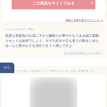
この商品をサイトでみる
価格と在庫を
楽天
でチェック
>>
ドルチェ王子(60代・男性)
高貴な青紫色のお花に下がり藤飾りが華やかなつまみ細工髪飾
りセットは如何でしょう。そぞろ歩きや立ち座りの動きにゆら
ゆ～らと艶やかさを演出できイイ感じですよ
全てのおすすめコメント
(
1
件)
>
9th
京ちりめん つまみ細工 キット 可憐 かんざし ■ ちりめん 花 贈り物 フラワー panami 和 材料 布 ヘアアクセ アクセサリー 髪飾り 成人式 七五三 着物 ひな つまみ 手作り 手芸 ハンドメイド ■