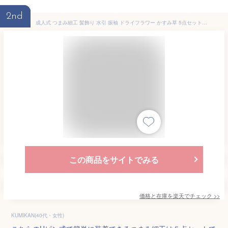
2nd
成人式 つまみ細工 髪飾り 水引 振袖 ドライフラワー かすみ草 5点セット 卒業式 袴 浴衣 ベージュ 茶系 ピンク 青 組紐 Uピン式 送料無料
この商品をサイトでみる
価格と在庫を
楽天
でチェック
>>
KUMIKAN(40代・女性)