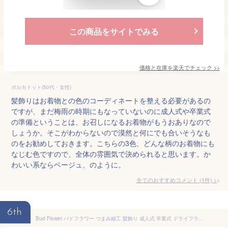
この商品をサイトでみる
価格と在庫を
楽天
でチェック
>>
ポルカドット(50代・女性)
髪飾りはお着物との色のコーディネートを整える必要があるの
ですが、まだ梅雨の時期にもなっていないのに成人式や卒業式
の準備ということは、お召しになるお着物がもうおありなので
しょうか。そこがわからないので漠然と何にでも合いそうなも
のをお勧めしておきます。こちらの3色、どんな柄のお着物にも
なじむ色ですので、全体の雰囲気で決められると思います。か
わいい系ならベージュ、のように。
全てのおすすめコメント
(
1
件)
>
6th
Bud Flower バドフラワー つまみ細工 髪飾り 成人式 卒業式 ドライフラワー 水引 金箔 和装 振袖 袴 ヘッドドレス 結婚式 七五三 hair-212 (ボルドー)