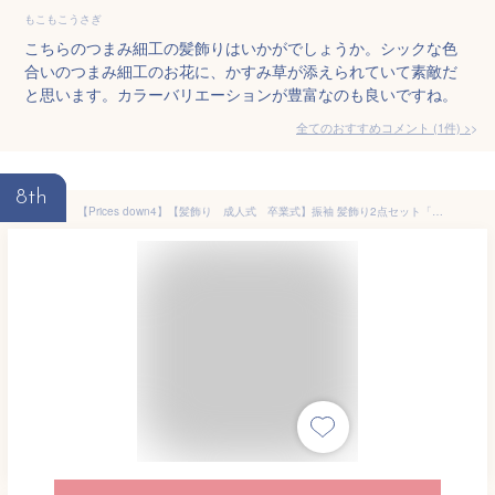
もこもこうさぎ
こちらのつまみ細工の髪飾りはいかがでしょうか。シックな色
合いのつまみ細工のお花に、かすみ草が添えられていて素敵だ
と思います。カラーバリエーションが豊富なのも良いですね。
全てのおすすめコメント
(
1
件)
>
8th
【Prices down4】【髪飾り 成人式 卒業式】振袖 髪飾り2点セット「青紫色のお花、下がり飾り」つまみ細工髪飾り 髪飾りセット お花髪飾り 成人式の振袖に、卒業式の袴にも （1798）＜H＞【メール便不可】 ヘアアクセサリーss2512wkk15