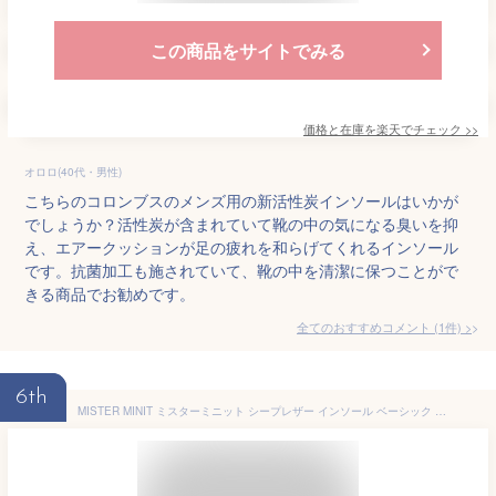
この商品をサイトでみる
価格と在庫を
楽天
でチェック
>>
オロロ(40代・男性)
こちらのコロンブスのメンズ用の新活性炭インソールはいかが
でしょうか？活性炭が含まれていて靴の中の気になる臭いを抑
え、エアークッションが足の疲れを和らげてくれるインソール
です。抗菌加工も施されていて、靴の中を清潔に保つことがで
きる商品でお勧めです。
全てのおすすめコメント
(
1
件)
>
6th
MISTER MINIT ミスターミニット シープレザー インソール ベーシック 26.5-27.0cm ナチュラル レザー中敷き 革靴 薄型 ヌメ革 サイズ調整 ムレ防止 消臭 吸湿性 かかとクッション ビジネスシューズ ドレスシューズ メンズ レディース 男女兼用