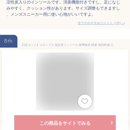
活性炭入りのインソールです。消臭機能付きですし、足になじ
みやすく、クッション性があります。サイズ調整もできますし
、メンズスニーカー用に使い心地がいいですよ。
全てのおすすめコメント
(
1
件)
>
8th
【3足セット】コロンブス 低反発インソール 衝撃吸収 軽量 負担軽減 立ち仕事 活性炭 抗菌 消臭 中敷き 低反発 インソール 靴用 シューズ インソール 男女兼用 子供 大人 男性 女性 COLUMBUS 低反発抗菌インソール
この商品をサイトでみる