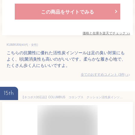
この商品をサイトでみる
価格と在庫を
楽天
でチェック
>>
KUMIKAN(40代・女性)
こちらの抗菌性に優れた活性炭インソールは足の臭い対策にも
よく、l抗菌消臭性も高いのがいいです。柔らかな履き心地で、
たくさん歩く人にもいいですよ。
全てのおすすめコメント
(
3
件)
>
15th
【ネコポス対応品】COLUMBUS コロンブス クッション活性炭インソール 男性用 S〜LL【9143461】【お取り寄せ製品】【中敷、インソール】