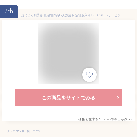
7th
足によく馴染み 吸湿性の高い天然皮革 活性炭入り BERGAL レザービジネス インソール 消臭 ニオイ対策 サイズ調整 ベージュ 男性用26.0cm
この商品をサイトでみる
価格と在庫を
Amazon
でチェック
>>
グラスマン(60代・男性)