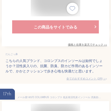
この商品をサイトでみる
価格と在庫を
楽天
でチェック
>>
だんごっ鼻
こちらの人気ブランド、コロンブスのインソールは如何でしょ
うか？活性炭入りの、抗菌、防臭、防カビ作用のあるインソー
ルで、かかとクッションで歩き心地も快適だと思います。
全てのおすすめコメント
(
2
件)
>
17th
メール便185円 COLUMBUS コロンブス 低反発活性炭インソール 消臭効果 メンズ フリーサイズ 29.0〜32.0cm cb-kstinsole