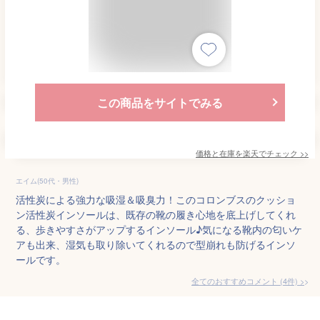
この商品をサイトでみる
価格と在庫を
楽天
でチェック
>>
エイム(50代・男性)
活性炭による強力な吸湿＆吸臭力！このコロンブスのクッショ
ン活性炭インソールは、既存の靴の履き心地を底上げしてくれ
る、歩きやすさがアップするインソール♪気になる靴内の匂いケ
アも出来、湿気も取り除いてくれるので型崩れも防げるインソ
ールです。
全てのおすすめコメント
(
4
件)
>