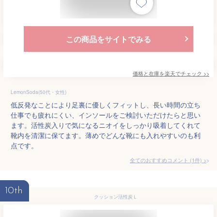
この商品をサイトでみる
価格と在庫を
楽天
でチェック
>>
LemonSoda(50代・女性)
低反発なことにより足裏に優しくフィットし、長い時間の立ち
仕事でも疲れにくい、インソールをご検討いただけたらと思い
ます。活性炭入りで気になるニオイをしっかり吸着してくれて
靴内を清潔に保てます。薄めでどんな靴にも入れやすいのも利
点です。
全てのおすすめコメント
(
1
件)
>
10th
クッション活性炭Ｌ