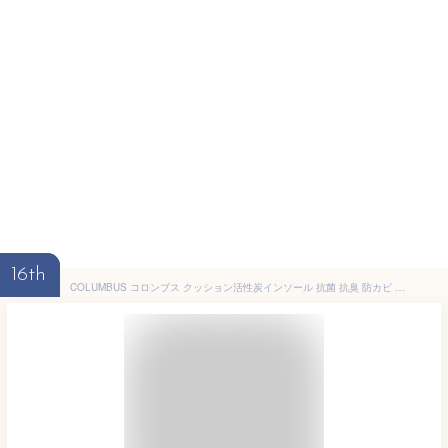
16th
COLUMBUS コロンブス クッション活性炭インソール 抗菌 抗臭 防カビ アーチクッション カカトクッション 中敷き /ST