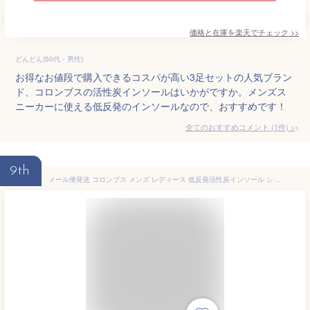
価格と在庫を
楽天
でチェック
>>
どんどん(50代・男性)
お得なお値段で購入できるコスパが高い3足セットの人気ブラン
ド、コロンブスの活性炭インソールはいかがですか。メンズス
ニーカーに使える低反発のインソールなので、おすすめです！
全てのおすすめコメント
(
1
件)
>
9th
メール便発送 コロンブス メンズ レディース 低反発活性炭インソール シューケア用品 中敷 立ち仕事の方をサポート COLUMBUS 63300500