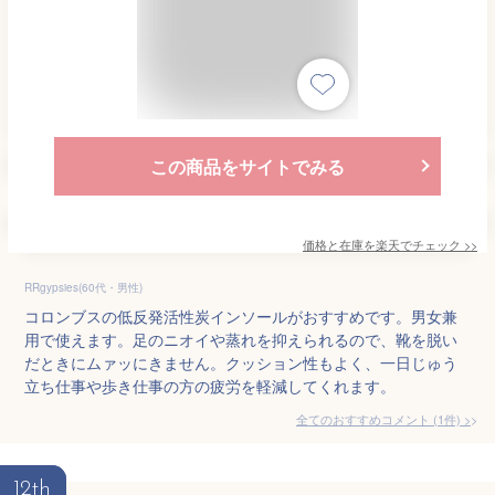
この商品をサイトでみる
価格と在庫を
楽天
でチェック
>>
RRgypsies(60代・男性)
コロンブスの低反発活性炭インソールがおすすめです。男女兼
用で使えます。足のニオイや蒸れを抑えられるので、靴を脱い
だときにムァッにきません。クッション性もよく、一日じゅう
立ち仕事や歩き仕事の方の疲労を軽減してくれます。
全てのおすすめコメント
(
1
件)
>
12th