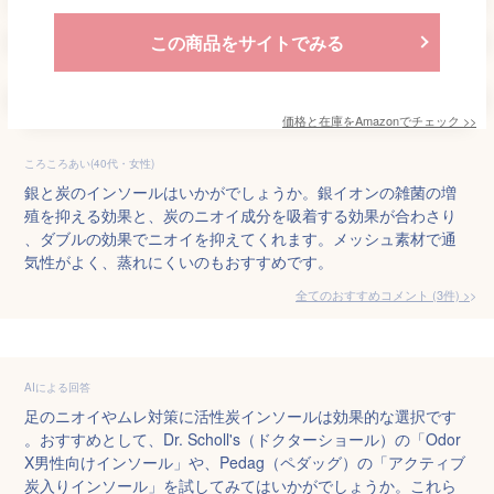
この商品をサイトでみる
価格と在庫を
Amazon
でチェック
>>
ころころあい(40代・女性)
銀と炭のインソールはいかがでしょうか。銀イオンの雑菌の増
殖を抑える効果と、炭のニオイ成分を吸着する効果が合わさり
、ダブルの効果でニオイを抑えてくれます。メッシュ素材で通
気性がよく、蒸れにくいのもおすすめです。
全てのおすすめコメント
(
3
件)
>
AIによる回答
足のニオイやムレ対策に活性炭インソールは効果的な選択です
。おすすめとして、Dr. Scholl's（ドクターショール）の「Odor 
X男性向けインソール」や、Pedag（ペダッグ）の「アクティブ
炭入りインソール」を試してみてはいかがでしょうか。これら