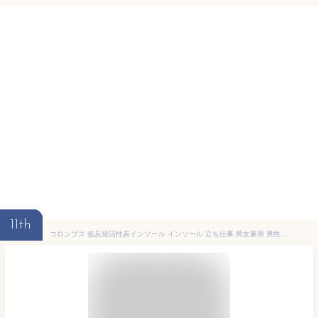
11th
コロンブス 低反発活性炭インソール インソール 立ち仕事 男女兼用 男性用 女性用 中敷 なかじき 紳士 婦人 メンズ レディース 靴用インソール 靴 シューズ 消臭 COLUMBUS プチプラ BOS