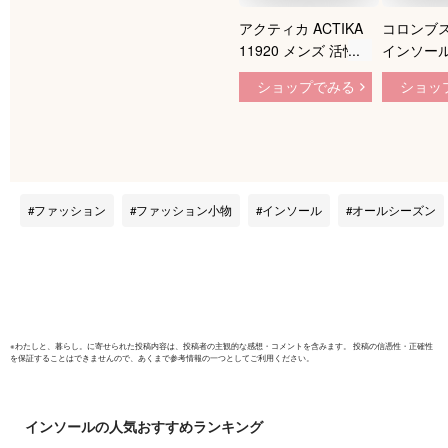
アクティカ ACTIKA
コロンブス
11920 メンズ 活性炭
インソール
インソール 中敷き
カカトク
ショップでみる
ショッ
衝撃吸収 通気性 消
き 男性 LL
臭 ムレ対策 ブラウ
ン TSRC
ファッション
ファッション小物
インソール
オールシーズン
※
わたしと、暮らし。
に寄せられた投稿内容は、投稿者の主観的な感想・コメントを含みます。 投稿の信憑性・正確性
を保証することはできませんので、あくまで参考情報の一つとしてご利用ください。
インソール
の人気おすすめランキング