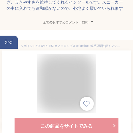
ぎ、歩きやすさを維持してくれるインソールです。スニーカー
の中に入れても違和感がないので、心地よく履いていられます
全てのおすすめコメント（2件）
3rd
＼ポイント5倍 5/16 1:59迄／コロンブス columbus 低反発活性炭インソール 中敷き メモリーフォーム メンズ レディース フリーサイズ(21.0〜28.0cm) シューケア サイズ調整 消臭 立ち仕事 男女兼用 靴ケア 最強翌日配送
この商品をサイトでみる