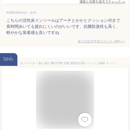
価格と在庫を
楽天
でチェック
>>
KUMIKAN(40代・女性)
こちらの活性炭インソールはアーチとかかとクッション付きで
長時間歩いても疲れにくいのがいいです。抗菌防臭性も高く、
軽やかな装着感も良いですね
全てのおすすめコメント
(
4
件)
>
19th
オドイーター 銀と炭の 靴の中敷 消臭 通気性の良いメッシュ素材 インソール サイズ20cm~28cm 1足