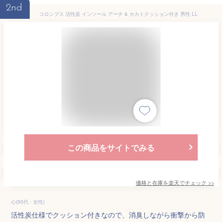
2nd
コロンブス 活性炭 インソール アーチ & カカトクッション付き 男性 LL
この商品をサイトでみる
価格と在庫を
楽天
でチェック
>>
心(50代・女性)
活性炭仕様でクッション付きなので、消臭しながら衝撃から防