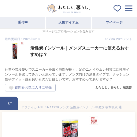
受付中
人気アイテム
マイページ
本ページはプロモーションを含みます
最終更新日：2026/05/13
46
View
23
コメント
活性炭インソール｜メンズスニーカーに使えるおす
すめは？
仕事や普段使いでスニーカーを履く時間が長く、足のニオイやムレ対策に活性炭イ
ンソールを試してみたいと思っています。メンズ向けの消臭タイプで、クッション
性やフィット感も良いものだと嬉しいです。おすすめってありますか？
わたしと、暮らし。編集部
1st
アクティカ ACTIKA 11920 メンズ 活性炭インソール 中敷き 衝撃吸収 通気性 消臭 ムレ対策 ブラウン TSRC