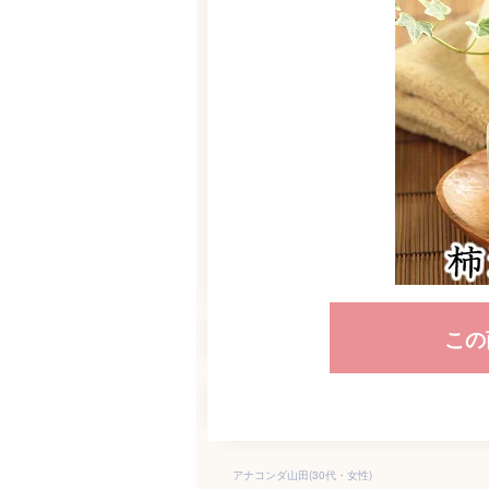
この
アナコンダ山田(30代・女性)