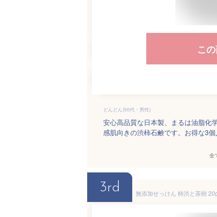
この
どんどん(50代・男性)
安心高品質な日本製、まるは油脂化学
感肌向きの渋柿石鹸です。お得な3個
全
3rd