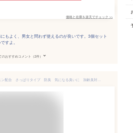
価格と在庫を
楽天
でチェック
>>
防にもよく、男女と問わず使えるのが良いです。3個セット
いですよ。
てのおすすめコメント（2件）
柿渋純石鹸 130g カキタンニン配合 さっぱりタイプ 防臭 気になる臭いに 加齢臭対策 防臭 消臭 オヤジ臭 柿渋 抗菌 無添加手作り釜焚き石鹸 化粧石鹸 送料無料