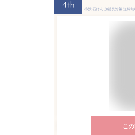
4th
この