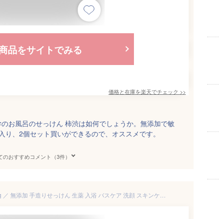
商品をサイトでみる
価格と在庫を
楽天
でチェック
>>
のお風呂のせっけん 柿渋は如何でしょうか。無添加で敏
入り、2個セット買いができるので、オススメです。
てのおすすめコメント（3件）
無添加せっけん 柿渋と茶樹 20g ／ 無添加 手造りせっけん 生薬 入浴 バスケア 洗顔 スキンケア 保湿 抗菌 消臭 柿渋 カキシブ 茶樹 ティーツリー 美容 オリジナル 石鹸 送料安