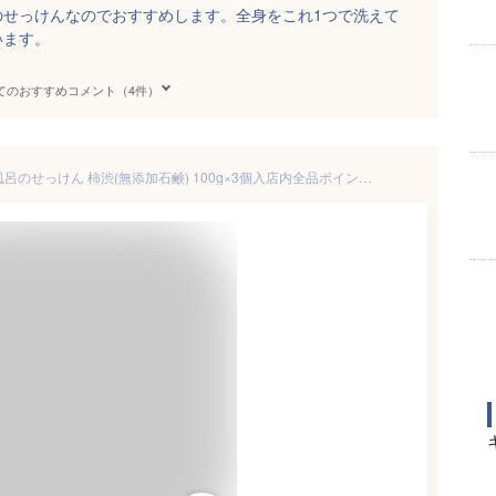
のせっけんなのでおすすめします。全身をこれ1つで洗えて
います。
てのおすすめコメント（4件）
2個セット まとめ買い 七色 お風呂のせっけん 柿渋(無添加石鹸) 100g×3個入店内全品ポイント10倍※要エントリー