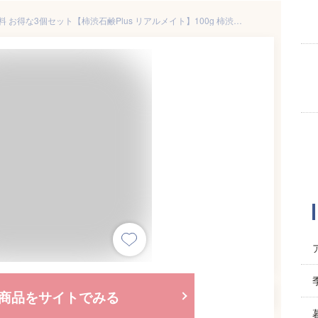
柿渋 石けん 加齢臭対策 送料無料 お得な3個セット【柿渋石鹸Plus リアルメイト】100g 柿渋ソープ 柿渋ボディソープ 柿渋シャンプー 石鹸 加齢臭 女性 男性 体臭 体臭対策 固形 無添加石鹸
商品をサイトでみる