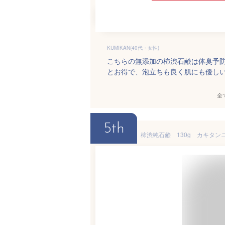
KUMIKAN(40代・女性)
こちらの無添加の柿渋石鹸は体臭予
とお得で、泡立ちも良く肌にも優し
全
5th