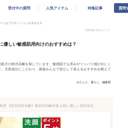
受付中の質問
人気アイテム
特集記事
質問
ージはプロモーションを含みます
59
View
22
コメント
に優しい敏感肌用向けのおすすめは？
加処方の柿渋石鹸を探しています。敏感肌でも痒みやツッパリ感が出にく
す。天然成分にこだわり、家族みんなで安心して使えるおすすめを教えて
わたしと、暮らし。編集部
今だけポイント5倍！ 洗顔・全身用 【柿渋緑茶石鹸】無添加石鹸本舗 お肌に優しい無添加石けん 柿渋と緑茶のWタンニン配合で体臭すっきり 敏感肌 乾燥肌 アトピー 洗顔石鹸 洗顔石ケン ニキビ スキンケア 匂い 美肌 いい香り コールドプロセス