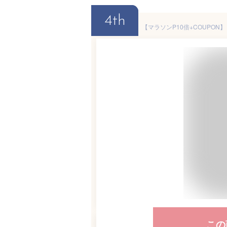
4th
この