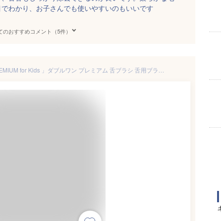
目でわかり、お子さんでも使いやすいのもいいです
てのおすすめコメント（5件）
「舌みがきスムーザー W-1 PREMIUM for Kids 」ダブルワン プレミアム 舌ブラシ 舌用ブラシ タンクリーナー 舌クリーナー 口腔ケア やわらかい 極ソフト キッズ こども 子ども用 小児用 日本製