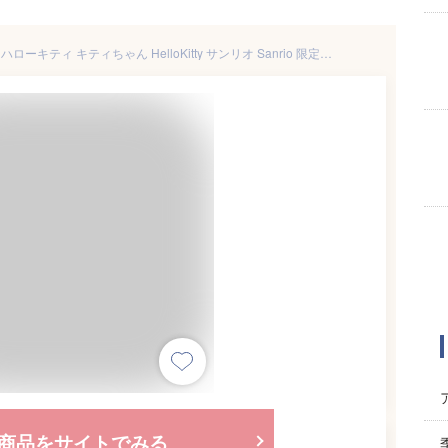
【マラソンP10倍+COUPON】 ハローキティ キティちゃん HelloKitty サンリオ Sanrio 限定コラボ 公式 コロコロ歯ブラシ 奇跡の歯ブラシ 歯茎マッサージ 舌ブラシ 子供 歯槽膿漏 歯科矯正 歯垢除去 歯医者おすすめ ホワイトニング | キティ コロコロブラシ
商品をサイトでみる