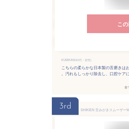
この
KUMIKAN(40代・女性)
こちらの柔らかな日本製の舌磨きは
。汚れもしっかり除去し、口腔ケア
全
3rd