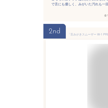
で舌にも優しく、みがいた汚れも一
全
2nd