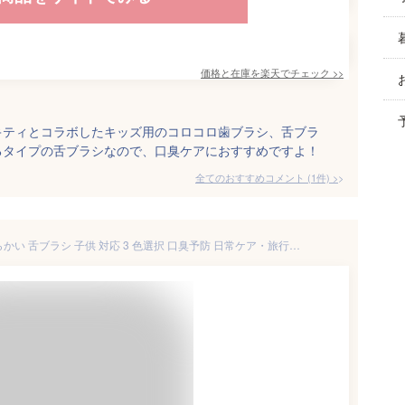
価格と在庫を
楽天
でチェック
>>
キティとコラボしたキッズ用のコロコロ歯ブラシ、舌ブラ
るタイプの舌ブラシなので、口臭ケアにおすすめですよ！
全てのおすすめコメント
(
1
件)
>
aelah 舌ブラシ シリコン製 柔らかい 舌ブラシ 子供 対応 3 色選択 口臭予防 日常ケア・旅行・家族用 (19.5*2.9,イエロー)