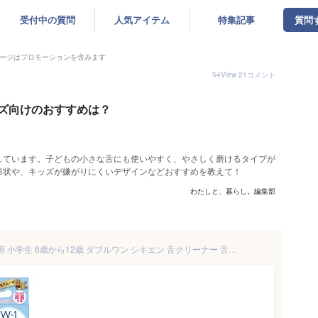
受付中の質問
人気アイテム
特集記事
質問
ージはプロモーションを含みます
54
View
21
コメント
ズ向けのおすすめは？
しています。子どもの小さな舌にも使いやすく、やさしく磨けるタイプが
形状や、キッズが嫌がりにくいデザインなどおすすめを教えて！
わたしと、暮らし。編集部
舌ブラシ W-1 プレミアム 子供用 小学生 6歳から12歳 ダブルワン シキエン 舌クリーナー 舌磨き 口臭 予防 口臭対策 舌苔 舌 みがき ブラシ SHIKIEN