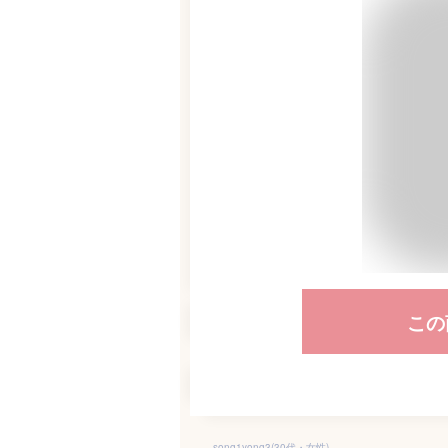
この
song1yong3(30代・女性)