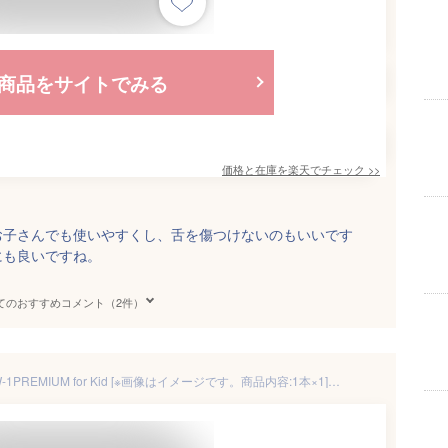
商品をサイトでみる
価格と在庫を
楽天
でチェック
>>
お子さんでも使いやすくし、舌を傷つけないのもいいです
にも良いですね。
てのおすすめコメント（2件）
SHIKIEN 舌みがきスムーザーW-1PREMIUM for Kid [※画像はイメージです。商品内容:1本×1] | 舌みがき スムーザー キッズ 舌ブラシ 子供用 舌磨き プレミアム 日本製 舌ケア 柔らかい 清潔 口腔衛生 オーラルケア 食品安全