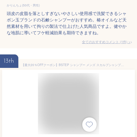
かりんちょ(50代・男性)
頭皮の皮脂を落としすぎないやさしい使用感で洗髪できるシャ
ボン玉ブランドの石鹸シャンプーがおすすめ。椿オイルなど天
然素材を用いて拘りの製法で仕上げた人気商品ですよ。健やか
な地肌に導いてフケ軽減効果も期待できますね。
全てのおすすめコメント
(
1
件)
>
13th
【最大20％OFFクーポン】BSTEP シャンプー メンズ スカルプシャンプー 【ハリとコシのある髪×400ml】トリートメント不要 保湿 アミノ酸 フケ 痒み 対策 ヘアケア プレゼント ギフト