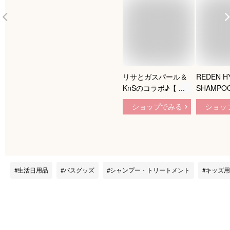
リサとガスパール＆
REDEN H
KnSのコラボ♪【 薬
SHAMPO
用 柿渋 スカルプシ
ン ハイブ
ショップでみる
ショッ
ャンプー コンディシ
ンプー R2 
ョナー 】 KnS 柿の
ンズ 男性
さち ボトル500mL
ャンプー 
頭皮 柿渋 炭 フケ 頭
薬用 フケ
皮臭 枕のにおい メ
ケア 抜け
ンズスカルプシャン
イリー メ
生活日用品
バスグッズ
シャンプー・トリートメント
キッズ用
プー 薬用シャンプー
プー 加齢
メンズシャンプー 柿
ンスイン
渋シャンプー 加齢臭
マリンムス
炭シャンプー 男性用
り コスパ
頭皮の匂い