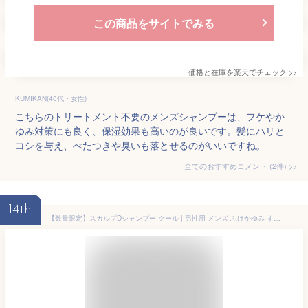
この商品をサイトでみる
価格と在庫を
楽天
でチェック
>>
KUMIKAN(40代・女性)
こちらのトリートメント不要のメンズシャンプーは、フケやか
ゆみ対策にも良く、保湿効果も高いのが良いです。髪にハリと
コシを与え、べたつきや臭いも落とせるのがいいですね。
全てのおすすめコメント
(
2
件)
>
14th
【数量限定】スカルプDシャンプー クール | 男性用 メンズ ふけかゆみ すかるぷD scalp−d スカルプシャンプー 男性 スカルプ 頭皮 ノンシリコン ノンシリコンシャンプー 頭皮ケア ランキング