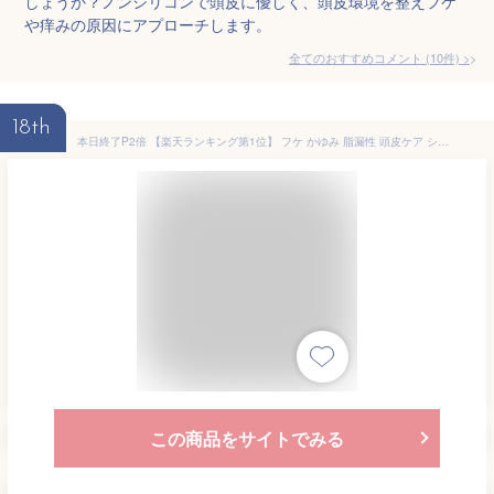
しょうか？ノンシリコンで頭皮に優しく、頭皮環境を整えフケ
や痒みの原因にアプローチします。
全てのおすすめコメント
(
10
件)
>
18th
本日終了P2倍 【楽天ランキング第1位】 フケ かゆみ 脂漏性 頭皮ケア シャンプー 脂漏性研究者が開発した すっぴん地肌 スカルプシャンプー 頭皮 ケア ふけ 頭皮 保湿 乾 燥 肌 脂 性 肌 敏感肌 無添加 無香料 ノンシリコン アミノ酸 シャンプー 男性 女性 用 【送料無料】
この商品をサイトでみる