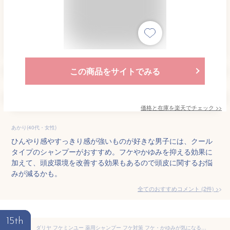
この商品をサイトでみる
価格と在庫を
楽天
でチェック
>>
あかり(40代・女性)
ひんやり感やすっきり感が強いものが好きな男子には、クール
タイプのシャンプーがおすすめ。フケやかゆみを抑える効果に
加えて、頭皮環境を改善する効果もあるので頭皮に関するお悩
みが減るかも。
全てのおすすめコメント
(
2
件)
>
15th
ダリヤ フケミンユー 薬用シャンプー フケ対策 フケ・かゆみが気になる方に 大容量ポンプタイプ 400ml [医薬部外品]