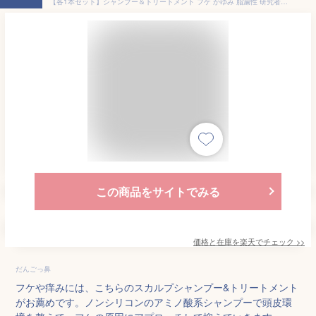
【各1本セット】シャンプー＆トリートメント フケ かゆみ 脂漏性 研究者が開発 すっぴん地肌 スカルプ シャンプー 頭皮 ケア 保湿 ヘアトリートメント 乾 燥 肌 脂 性 肌 しろうせい 敏感肌 ノンシリコン アミノ酸 系 女性 用 無添加 メンズ 男性 かゆみ 赤み
この商品をサイトでみる
価格と在庫を
楽天
でチェック
>>
だんごっ鼻
フケや痒みには、こちらのスカルプシャンプー&トリートメント
がお薦めです。ノンシリコンのアミノ酸系シャンプーで頭皮環