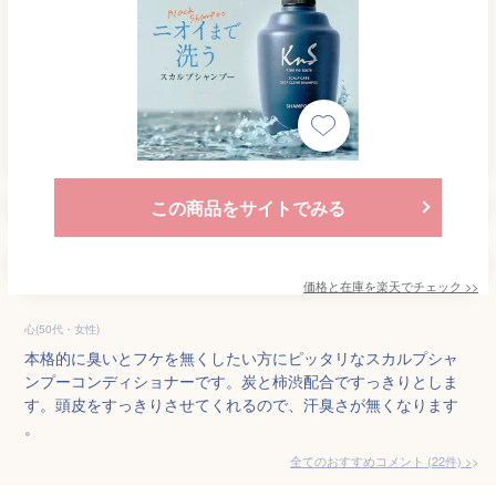
この商品をサイトでみる
価格と在庫を
楽天
でチェック
>>
心(50代・女性)
本格的に臭いとフケを無くしたい方にピッタリなスカルプシャ
ンプーコンディショナーです。炭と柿渋配合ですっきりとしま
す。頭皮をすっきりさせてくれるので、汗臭さが無くなります
。
全てのおすすめコメント
(
22
件)
>