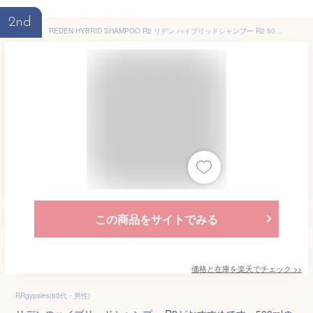
2nd
REDEN HYBRID SHAMPOO R2 リデン ハイブリッドシャンプー R2 500ml メンズ 男性 男性用 シャンプー スカルプ 薬用 フケ 薄毛 頭皮ケア 抜け毛 臭い オイリー メンズシャンプー 加齢 乾燥肌 リンスインシャンプー マリンムスク いい香り コスパ
この商品をサイトでみる
価格と在庫を
楽天
でチェック
>>
RRgypsies(60代・男性)