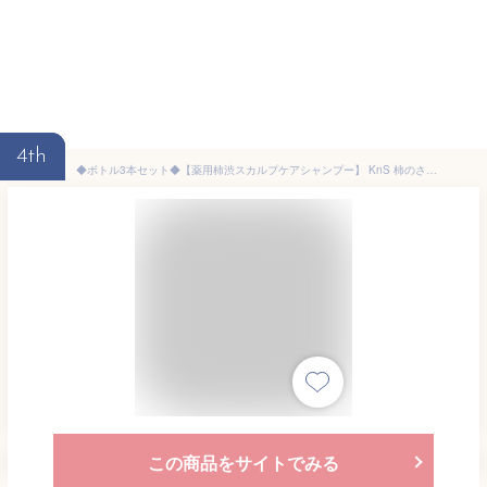
4th
◆ボトル3本セット◆【薬用柿渋スカルプケアシャンプー】 KnS 柿のさち 500mLボトル 3本セット メンズ 男性用 抜け毛 薄毛 枕 頭皮 柿渋 炭 フケ 枕のにおい 加齢臭 かきのさち スカルプシャンプー 薬用シャンプー メンズシャンプー
この商品をサイトでみる