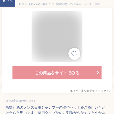
10th
【P最大14倍★お買い物マラソン期間限定】メンズ薬用シャンプー 詰替 350ml ×2個 シャンプー 薬用 フケ かゆみ 毛穴洗浄 頭皮ケア メンズ クール 詰替 つめかえ 医薬部外品 1000円ポッキリ 送料無料
この商品をサイトでみる
価格と在庫を
楽天
でチェック
>>
LemonSoda(50代・女性)
熊野油脂のメンズ薬用シャンプーの詰替セットをご検討いただ
けたらと思います。薬用タイプなのに刺激が少なくフケやかゆ