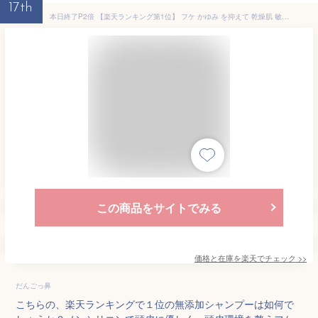
17th
本日終了P2倍 【楽天ランキング第1位】 フケ かゆみ を抑えて 乾燥肌 敏感肌 脂漏性 をケア。 無添加 低刺激 の 頭皮ケア シャンプー やさしさ地肌 ノンシリコン シャンプー アミノ酸 ボディソープ ボディシャンプー 全身シャンプー 全身ソープ せっけん 肌 頭皮 男性
この商品をサイトでみる
価格と在庫を
楽天
でチェック
>>
だんごっ鼻
こちらの、楽天ランキングで１位の無添加シャンプーは如何で