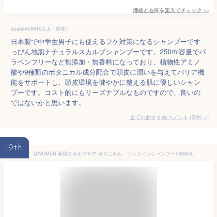
価格と在庫を
楽天
でチェック
>>
aualone(80代以上・男性)
日本製で中学生男子にも使えるフケ対策になるシャンプーです
っぴん地肌ナチュラルスカルプシャンプーです。250ml容量でパ
ラベンフリーなど無添加・無香料になっており、植物性アミノ
酸や9種類のボタニカル成分配合で頭皮に潤いを与えてバリア機
能をサポートし、頭皮環境を健やかに整える肌に優しいシャン
プーです。コスト的にもリーズナブルなものですので、良いの
ではないかと思います。
全てのおすすめコメント
(
2
件)
>
19th
DiNOMEN 薬用スカルプケア ボタニカル リンスインシャンプー1000ml&薬用トリートメント 500 ml セット シャンプー メンズ 育毛シャンプー 育毛剤の前に 育毛剤の浸透をサポート △ 父の日 ギフト ラッピング