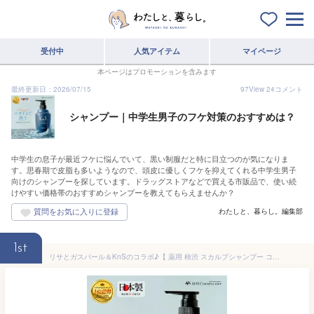
受付中
人気アイテム
マイページ
本ページはプロモーションを含みます
最終更新日：2026/07/15
97
View
24
コメント
シャンプー｜中学生男子のフケ対策のおすすめは？
中学生の息子が最近フケに悩んでいて、黒い制服だと特に目立つのが気になりま
す。思春期で皮脂も多いようなので、頭皮に優しくフケを抑えてくれる中学生男子
向けのシャンプーを探しています。ドラッグストアなどで買える市販品で、使い続
けやすい価格帯のおすすめシャンプーを教えてもらえませんか？
わたしと、暮らし。編集部
1st
リサとガスパール＆KnSのコラボ♪【 薬用 柿渋 スカルプシャンプー コンディショナー 】 KnS 柿のさち ボトル500mL 頭皮 柿渋 炭 フケ 頭皮臭 枕のにおい メンズスカルプシャンプー 薬用シャンプー メンズシャンプー 柿渋シャンプー 加齢臭 炭シャンプー 男性用 頭皮の匂い