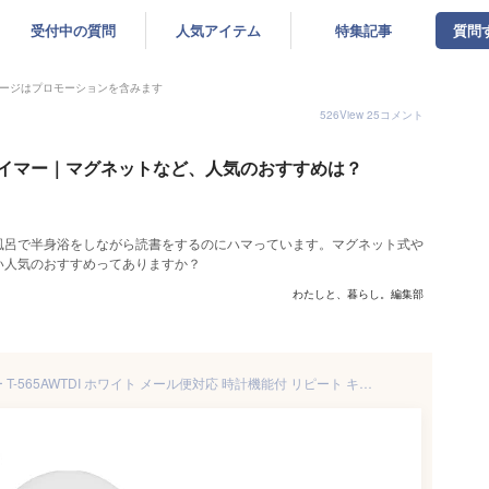
受付中の質問
人気アイテム
特集記事
質問
ージはプロモーションを含みます
526
View
25
コメント
イマー｜マグネットなど、人気のおすすめは？
風呂で半身浴をしながら読書をするのにハマっています。マグネット式や
い人気のおすすめってありますか？
わたしと、暮らし。編集部
ドリテック 時計付防水タイマー T-565AWTDI ホワイト メール便対応 時計機能付 リピート キッチンタイマー スタンド タイマー お風呂 繰り返し カウントアップ