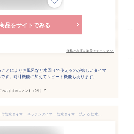
商品をサイトでみる
価格と在庫を
楽天
でチェック
>>
いることによりお風呂など水回りで使えるのが嬉しいタイマ
いです。時計機能に加えてリピート機能もあります。
てのおすすめコメント（2件）
【公式】dretec ドリテック 時計付防水タイマー キッチンタイマー 防水タイマー 洗える 防水 時計 スタンド付 磁石付 ストラップ穴付 防水時計 タイマー デジタル マグネット 水回り 洗える お風呂 バスタイム ライトグレー グリーン T-611