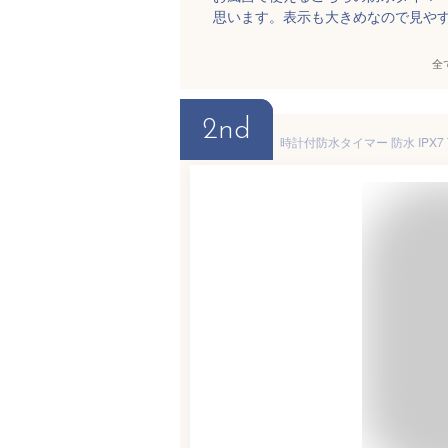
思います。表示も大きめなので見や
全
2nd