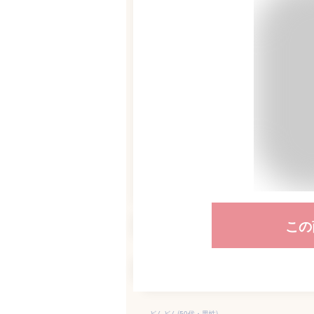
この
どんどん(50代・男性)