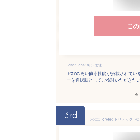
この
LemonSoda(50代・女性)
IPX7の高い防水性能が搭載されて
ーを選択肢としてご検討いただきた
全
3rd