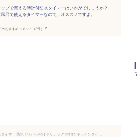
ョップで買える時計付防水タイマーはいかがでしょうか？
お風呂で使えるタイマーなので、オススメですよ。
てのおすすめコメント（2件）
ぶんちょうタイマー 時計付防水タイマー 防水 IPX7 T-645 [ ドリテック dretec キッチンタイマー お風呂 台所 ]【メール便送料無料】