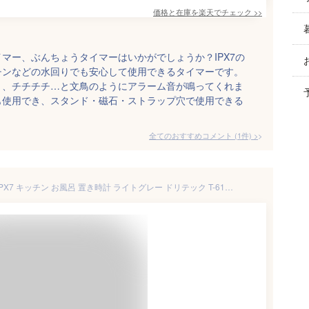
価格と在庫を
楽天
でチェック
>>
マー、ぶんちょうタイマーはいかがでしょうか？IPX7の
チンなどの水回りでも安心して使用できるタイマーです。
く、チチチチ…と文鳥のようにアラーム音が鳴ってくれま
も使用でき、スタンド・磁石・ストラップ穴で使用できる
全てのおすすめコメント
(
1
件)
>
時計付防水タイマー 防水仕様 IPX7 キッチン お風呂 置き時計 ライトグレー ドリテック T-611LG