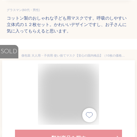
グラスマン(60代・男性)
コットン製のおしゃれな子ども用マスクです。呼吸のしやすい
立体式の１２枚セット。かわいいデザインですし、お子さんに
気に入ってもらえると思います。
SOLD
個包装 大人用・子供用 使い捨てマスク【安心の国内検品】（10枚の価格です）不織布 デザインマスク使い捨て 花柄マスク おしゃれマスク 除菌 ファッションマスク 不織布 HS 男女兼用マスク かっこいいマスク 可愛いマスク 3層構造 Ks411 Xmas クリスマス 親子 お揃い