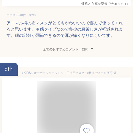
価格と在庫を
楽天
でチェック
>>
ポポロろ(40代・女性)
アニマル柄の布マスクがとてもかわいいので喜んで使ってくれ
ると思います。冷感タイプなので多少の息苦しさが軽減されま
す。紐の部分が調節できるので耳が痛くなりにくいです。
全てのおすすめコメント（2件）
5th
＜KIDS＞オーガニックコットン・子供用マスク 10枚までメール便可 返品交換・キャンセル不可 マスク 洗える 布 子供用 給食 子ども 花柄 動物柄 花粉 給食当番 綿 マスク 小学校 女の子 男の子 キッズマスク