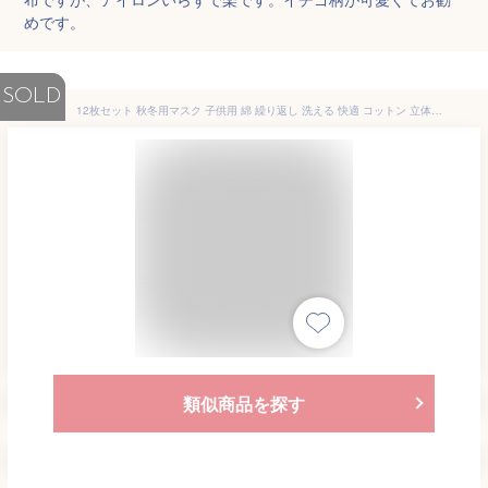
めです。
SOLD
12枚セット 秋冬用マスク 子供用 綿 繰り返し 洗える 快適 コットン 立体マスク UVカット 紫外線対策 日焼け防止 蒸れない ゴム紐 調整可能 耳が痛くならない 軽い 布マスク 男の子 女の子 幼稚園 小学校 春 夏 アウトドア aaa
類似商品を探す