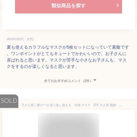
類似商品を探す
siba52(60代・女性)
夏も使えるカラフルなマスクが5枚セットになっていて素敵です
。ワンポイントがとてもキュートでかわいいので、お子さんに
喜ばれると思います。マスクが苦手な小さなお子さんも、マス
クをするのが楽しくなると思います。
全てのおすすめコメント（2件）
SOLD
子ども用二層ガーゼ 繰り返し使える 生地 マスク DIY 大人用 裁縫 ダブルガーゼ ハンドメイド 手芸 マスク手作り マスク素材 ガーゼ コットン 綿 cotton 100％ 生地 衛生 ソフト 裁縫 ウィルス かわいい手ぬぐい 子供 やさしい 135cm*100cm 16色選べる