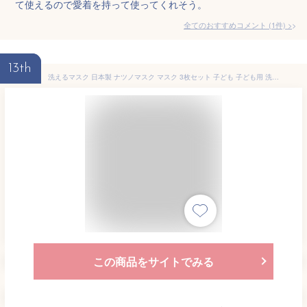
て使えるので愛着を持って使ってくれそう。
全てのおすすめコメント
(
1
件)
>
13th
洗えるマスク 日本製 ナツノマスク マスク 3枚セット 子ども 子ども用 洗える 子供用 小学生 学校 通学 繰り返し 使える 幼稚園 冷やしマスク 国産 ポリウレタン 立体 立体マスク 軽量 痛くない 伸縮性あり 夏 涼しい ひんやり 冷感 接触冷感 生地
この商品をサイトでみる