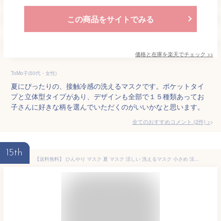
この商品をサイトでみる
価格と在庫を
楽天
でチェック
>>
ToMo子(50代・女性)
夏にぴったりの、接触冷感の洗えるマスクです。ポケットタイ
プと立体型タイプがあり、デザインも全部で１５種類あってお
子さんに好きな柄を選んでいただくのがいいかなと思います。
全てのおすすめコメント
(
2
件)
>
15th
【送料無料】 ひんやり マスク 夏 マスク 涼しい 洗えるマスク 小さめ 涼しいマスク 子供用 マスク 洗える 涼しい 夏用 接触冷感 在庫あり 女性 子供 白 箱 上質 5枚入り ネコポス送料無料