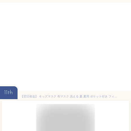
11th
【翌日発送】 キッズマスク 布マスク 洗える 夏 夏用 ポケット付き フィルター 子供 子供用 キッズ かわいい マスク 柄 PM2.5 風邪 花粉対策 花粉症 インフルエンザ対策 個包装 在庫あり 送料無料