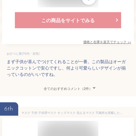
この商品をサイトでみる
価格と在庫を
楽天
でチェック
>>
おひつじ座(70代・女性)
まず子供が喜んでつけてくれることが一番。この製品はオーガ
ニックコットンで安心ですし、何より可愛らしいデザインが揃
っているのがいいですね。
全てのおすすめコメント（2件）
6th
マスク 子供 子供用マスク キッズマスク 洗えるマスク 不織布を搭載した安心仕様 耳紐 調整 耳が痛くなりにくい 大人も使える 小さめ 3枚入 冷感【2重構造インナーマスク付き】