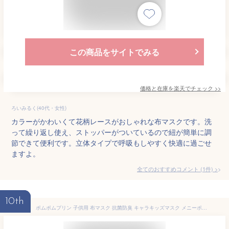
この商品をサイトでみる
価格と在庫を
楽天
でチェック
>>
ろいみるく(40代・女性)
カラーがかわいくて花柄レースがおしゃれな布マスクです。洗
って繰り返し使え、ストッパーがついているので紐が簡単に調
節できて便利です。立体タイプで呼吸もしやすく快適に過ごせ
ますよ。
全てのおすすめコメント
(
1
件)
>
10th
ポムポムプリン 子供用 布マスク 抗菌防臭 キャラキッズマスク メニーポップ サンリオ キャラクター グッズ メール便可