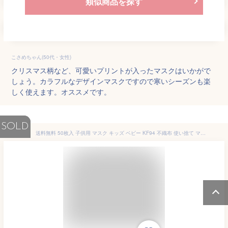
類似商品を探す
こさめちゃん(50代・女性)
クリスマス柄など、可愛いプリントが入ったマスクはいかがで
しょう。カラフルなデザインマスクですので寒いシーズンも楽
しく使えます。オススメです。
SOLD
送料無料 50枚入 子供用 マスク キッズ ベビー KF94 不織布 使い捨て マスク 可愛い 花柄 コスプレ 仮装 3D立体 マスク プレゼント 男女兼用 4層構造 防塵 飛沫 防風 花粉対策 ホワイト ピンク パープル イエロー ブラック おしゃれ オシャレ