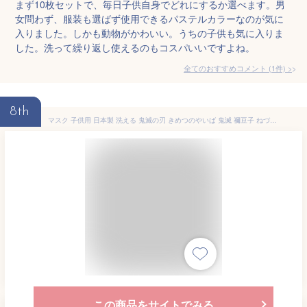
まず10枚セットで、毎日子供自身でどれにするか選べます。男
女問わず、服装も選ばず使用できるパステルカラーなのが気に
入りました。しかも動物がかわいい。うちの子供も気に入りま
した。洗って繰り返し使えるのもコスパいいですよね。
全てのおすすめコメント
(
1
件)
>
8th
マスク 子供用 日本製 洗える 鬼滅の刃 きめつのやいば 鬼滅 禰豆子 ねづこ 布製 布マスク ガーゼ 在庫あり 夏 通気性 軽量 立体 子ども用 こども キッズ おしゃれ かわいい 大きめ 小さめ 水洗い可能 痛くない 和柄 生地 麻の葉模様 ピンク MA-M-04 ゆうパケット対応
この商品をサイトでみる