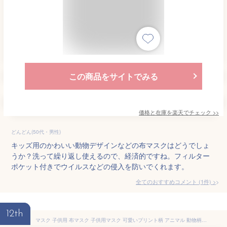
この商品をサイトでみる
価格と在庫を
楽天
でチェック
>>
どんどん(50代・男性)
キッズ用のかわいい動物デザインなどの布マスクはどうでしょ
うか？洗って繰り返し使えるので、経済的ですね。フィルター
ポケット付きでウイルスなどの侵入を防いでくれます。
全てのおすすめコメント
(
1
件)
>
12th
マスク 子供用 布マスク 子供用マスク 可愛いプリント柄 アニマル 動物柄 3D立体布マスク 洗える 繰り返し使える 耳に優しい キッズ 伸縮性 【安心国内発送】