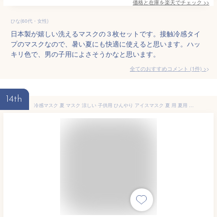
価格と在庫を
楽天
でチェック
>>
ひな(60代・女性)
日本製が嬉しい洗えるマスクの３枚セットです。接触冷感タイ
プのマスクなので、暑い夏にも快適に使えると思います。ハッ
キリ色で、男の子用によさそうかなと思います。
全てのおすすめコメント
(
1
件)
>
14th
冷感マスク 夏 マスク 涼しい 子供用 ひんやり アイスマスク 夏 用 夏用 ますく アイスコットン 生地 子供用 夏の冷感マスク 接触冷感 マスク冷感 消臭防菌 こども用 子ども用 通気性 ガーゼ 二層構造 立体型 ウイルス対策 手作り 洗えるマスク【1週間以内発送】