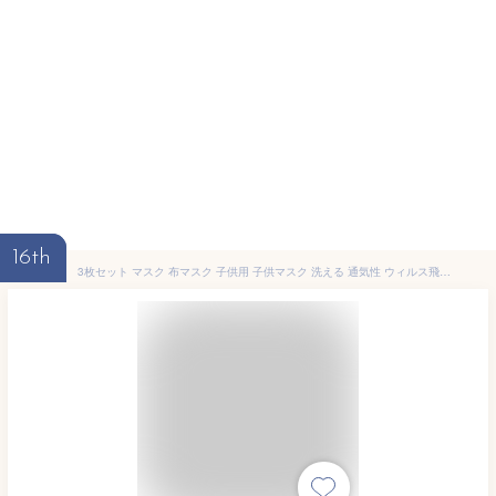
16th
3枚セット マスク 布マスク 子供用 子供マスク 洗える 通気性 ウィルス飛沫 花粉 予防対策 花粉対策 ウイルス対策 風邪 送料無料