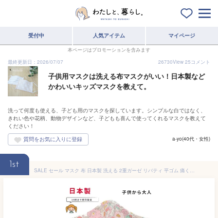
受付中
人気アイテム
マイページ
本ページはプロモーションを含みます
最終更新日：2026/07/07
26730
View
25
コメント
子供用マスクは洗える布マスクがいい！日本製など
かわいいキッズマスクを教えて。
洗って何度も使える、子ども用のマスクを探しています。シンプルな白ではなく、
きれい色や花柄、動物デザインなど、子どもも喜んで使ってくれるマスクを教えて
ください！
a-yo(40代・女性)
1st
SALE セール マスク 布 日本製 洗える 2重ガーゼ リバティ 平ゴム 痛くない 子供 布 布マスク おしゃれ 人気 洗える 大人 子供 小さめ こども キッズ レディース 花柄 立体 布 可愛い 水洗い 耳が痛くならない 平ゴム ベッツィー ギフト プレゼント かわいい 女の子