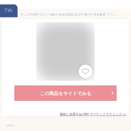
7th
キッズ子供用 マスク 10枚入 衛生日用品 女の子 男の子 男女兼用 プリント かわいい 繰り返し利用可 飛沫防止 花粉症 ほこり防止 風邪 日
この商品をサイトでみる
価格と在庫を
au PAY マーケット
でチェック
>>
ひすい