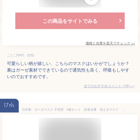
この商品をサイトでみる
価格と在庫を
楽天
でチェック
>>
ことこ(30代・女性)
可愛らしい柄が嬉しい、こちらのマスクはいかがでしょうか？
裏はガーゼ素材でできているので通気性も良く、呼吸もしやす
いのでおすすめです。
全てのおすすめコメント
(
1
件)
>
17th
日本製 ガーゼマスク 子供用 4枚セット 給食当番 洗えるマスク セット 全40種 ランキング1位 ハンドメイド キッズ 子供 小学生 プレゼント 入園入学 掃除 防寒 経済的 高学年 痛くなりにくい かわいい 卒園 麻の葉 市松模様