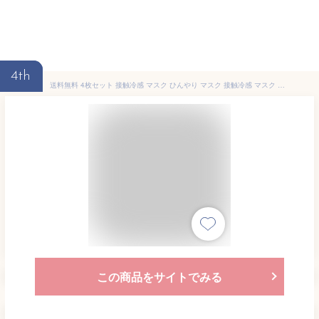
4th
送料無料 4枚セット 接触冷感 マスク ひんやり マスク 接触冷感 マスク 子ども用 小さめ マスク 子供用マスク こども キッズ kids 1層構造 洗える 男女兼用 子供用 冷感 マスク 夏用マスク 在庫あり 男の子 女の子 ゴム調節可能 かわいい 夏 用 マスク こども 子供 マスク
この商品をサイトでみる