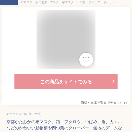
布マスク 新作追加 マスク 布マスク 日本製 フィルターポケット付 洗えるマスク デニム 四つ葉 豆しば 柴犬 ふくろう 和柄 動物柄 柄 大人 子供 かわいい フィルター ポケット付き ねこ WABISUKE 京都かたおか 京都
この商品をサイトでみる
価格と在庫を
楽天
でチェック
>>
めがねちゃん(50代・女性)
京都かたおかの布マスク。猫、フクロウ、つばめ、亀、カエル
などのかわいい動物柄や四つ葉のクローバー、無地のデニムな