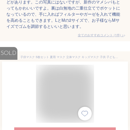
どがあります。この写真にはないですが、新作のマメシバもと
ってもかわいいですよ。裏は白無地の二重仕立てでポケットに
なっているので、手に入ればフィルターやガーゼを入れて機能
を高めることもできます。LとMの2サイズで、お子様ならMサ
イズでゴムを調節するといいと思います。
全てのおすすめコメント
(
1
件)
>
SOLD
子供マスク 5枚セット 夏用 マスク 立体マスク キッズマスク 子供 子ども 洗える 男の子 女の子 花粉対策 ウィルス 風邪 予防 通園 通学 春夏 プリント 可愛い 立体 伸縮性 柔らかい 送料無料