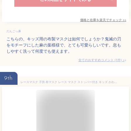
価格と在庫を
楽天
でチェック
>>
だんごっ鼻
こちらの、キッズ用の布製マスクは如何でしょうか？鬼滅の刃
をモチーフにした麻の葉模様で、とても可愛らしいです。息も
しやすく洗って何度でも使えます。
全てのおすすめコメント
(
1
件)
>
9th
レースマスク 子供 布マスク レース マスク ストッパー付き キッズ かわいい 洗えるマスク 洗える 子供用 耳 調節 子ども 綿 コットン 柄 花柄 立体 布 ファッションマスク 風邪 花粉症対策 花粉 予防 おしゃれ ピンク 小学生 卒園式 入学式 卒業式