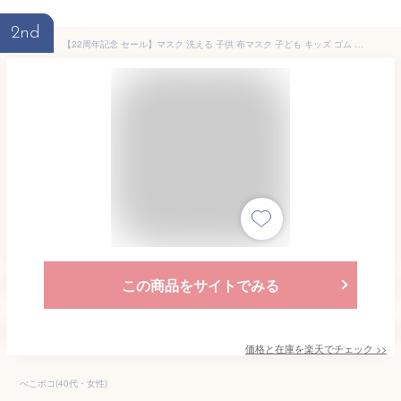
2nd
【22周年記念 セール】マスク 洗える 子供 布マスク 子ども キッズ ゴム 日本製 リバティ 痛くない 布 おしゃれ 女子 人気 大人 ポケット フィルター 小さめ こども 男の子 花柄 立体 布 可愛い 水洗い ガーゼ 耳が痛くならない ギフト プレゼント
この商品をサイトでみる
価格と在庫を
楽天
でチェック
>>
ぺこポコ(40代・女性)