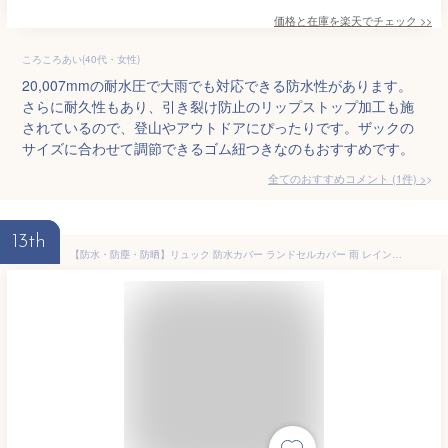
価格と在庫を
楽天
でチェック
>>
ころころあい(40代・女性)
20,007mmの耐水圧で大雨でも対応できる防水性があります。
さらに耐久性もあり、引き裂け防止のリップストップ加工も施
されているので、登山やアウトドアにぴったりです。ザックの
サイズに合わせて調節できるゴム紐つきなのもおすすめです。
全てのおすすめコメント
(
1
件)
>
13th
【防水・防塵・防晒】リュック 防水カバー ランドセルカバー 雨 レインバッグカバー リュックかばー完全防水 人気 登山用リュックカバー 45L対応 190T高密度シルバーコーティング 自転車 登山 通勤 アウトドア対応