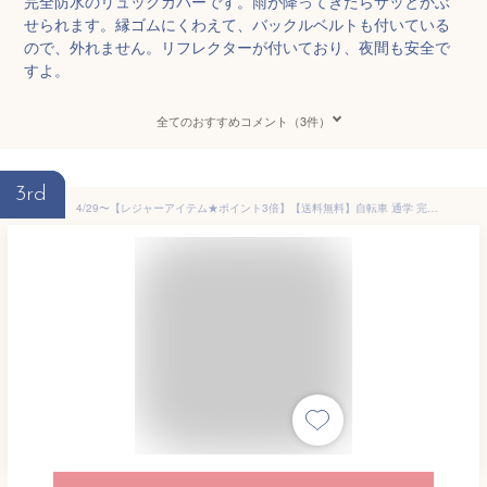
完全防水のリュックカバーです。雨が降ってきたらサッとかぶ
せられます。縁ゴムにくわえて、バックルベルトも付いている
ので、外れません。リフレクターが付いており、夜間も安全で
すよ。
全てのおすすめコメント（3件）
3rd
4/29〜【レジャーアイテム★ポイント3倍】【送料無料】自転車 通学 完全防水 カバン カバー レインカバー バッグカバー リュックカバー 防水 雨 自転車カバー 前かごカバー カゴカバー 雨具 荷台 3way リュックサック 自転車通学 中学生 通勤 通学 徒歩通学