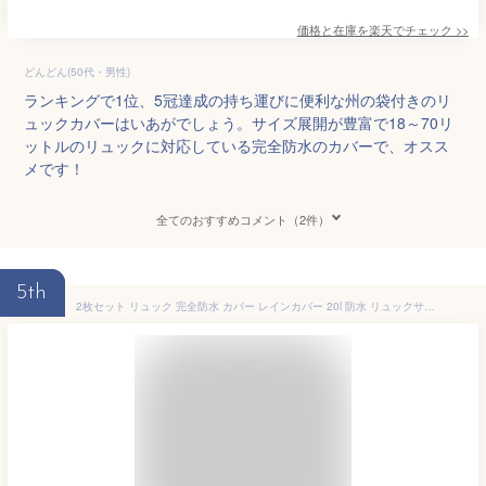
価格と在庫を
楽天
でチェック
>>
どんどん(50代・男性)
ランキングで1位、5冠達成の持ち運びに便利な州の袋付きのリ
ュックカバーはいあがでしょう。サイズ展開が豊富で18～70リ
ットルのリュックに対応している完全防水のカバーで、オスス
メです！
全てのおすすめコメント（2件）
5th
2枚セット リュック 完全防水 カバー レインカバー 20l 防水 リュックサック 28l リュックカバー 雨よけ 登山 ザックカバー 15～100L対応可能 20l 通学 通勤 アウトドア 自転車 レインカバー バックパック リュック