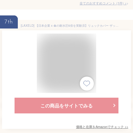
全てのおすすめコメント
(
1
件)
>
7th
[LAXELD] 【日本企業 x 傘の耐水圧6倍を実験済】リュックカバー ザックカバー レインカバー 防水 リュックサック カバンカバー 自転車 通学 収納袋付き 20L 30L 40L 50L 60L (L（35〜50L）)
この商品をサイトでみる
価格と在庫を
Amazon
でチェック
>>