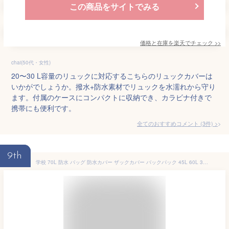
この商品をサイトでみる
価格と在庫を
楽天
でチェック
>>
chai(50代・女性)
20〜30 L容量のリュックに対応するこちらのリュックカバーは
いかがでしょうか。撥水+防水素材でリュックを水濡れから守り
ます。付属のケースにコンパクトに収納でき、カラビナ付きで
携帯にも便利です。
全てのおすすめコメント
(
3
件)
>
9th
学校 70L 防水 バッグ 防水カバー ザックカバー バックパック 45L 60L 35L ビジネスバッグ リュック 自転車 撥水 軽量 20L ザック リュックサック 雨 レインカバー カバー 完全防水 アウトドア 登山 通学 80L 雨用 カバー 防水カバー 反射 リュックカバー