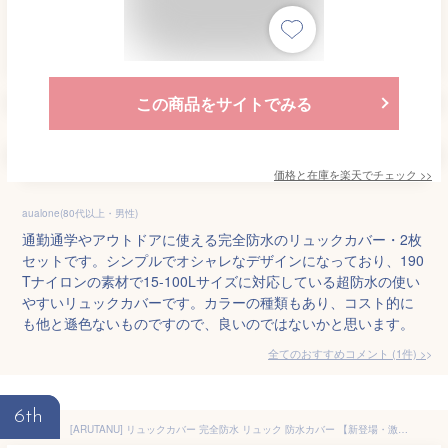
この商品をサイトでみる
価格と在庫を
楽天
でチェック
>>
aualone(80代以上・男性)
通勤通学やアウトドアに使える完全防水のリュックカバー・2枚
セットです。シンプルでオシャレなデザインになっており、190
Tナイロンの素材で15-100Lサイズに対応している超防水の使い
やすいリュックカバーです。カラーの種類もあり、コスト的に
も他と遜色ないものですので、良いのではないかと思います。
全てのおすすめコメント
(
1
件)
>
6th
[ARUTANU] リュックカバー 完全防水 リュック 防水カバー 【新登場・激薄2.5mmマジックテープ】 レインカバー リュック ザックカバー 雨カバー [十字型固定ベルト][6サイズ・6色展開][サイドフック・収納ポーチ付き] (ブラック, M)