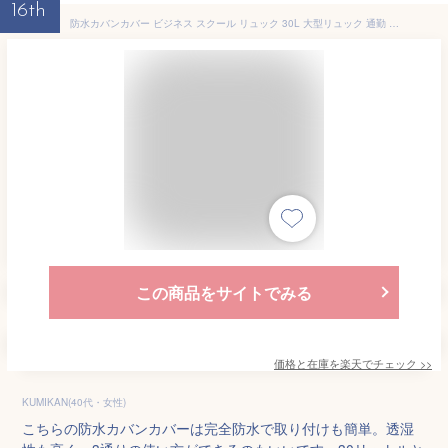
16th
防水カバンカバー ビジネス スクール リュック 30L 大型リュック 通勤 通学 透湿 自転車 完全防水 レインカバー バッグカバー リュックカバー 防水 雨 自転車カバー 前かごカバー カゴカバー 雨具 荷台 3way リュックサック 自転車通学 中学生 通勤 徒歩通学 防雪
この商品をサイトでみる
価格と在庫を
楽天
でチェック
>>
KUMIKAN(40代・女性)
こちらの防水カバンカバーは完全防水で取り付けも簡単。透湿