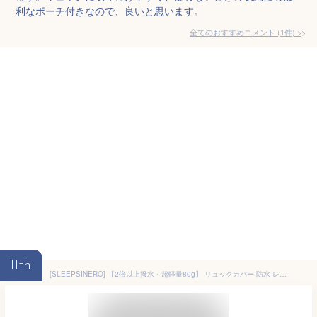
利なポーチ付きなので、良いと思います。
全てのおすすめコメント
(
1
件)
>
11th
[SLEEPSINERO] 【2倍以上撥水・超軽量80g】 リュックカバー 防水 レインカバー 梅雨対策 落下防止 35－80L (M,ネイビー)