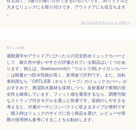
性も高く、3通りの使い方ができるのもいいです。30リットルと
大きなリュックにも取り付けでき、アウトドアにも役立ちます
。
全てのおすすめコメント
(
3
件)
>
AIによる回答
通勤通学やアウトドアにぴったりの完全防水リュックカバーと
して、耐久性や使いやすさが評価されている製品はいくつかあ
ります。例えば、Seatosummitの『ウルトラSILナイロンカバー
』は軽量かつ防水性能が高く、多用途で評判です。また、自転
車利用なら『ORTLIEB（オルトリーブ）のリュックカバー』が
おすすめで、透湿防水素材を採用しつつ、反射素材で夜間の安
全性も確保しています。フィット感を重視するなら、調整可能
なストラップ付きモデルを選ぶと快適です。収納のしやすさを
考えると、付属ポーチにコンパクトに収まるタイプが便利です
。購入時はリュックのサイズに合う商品を選び、レビューや実
際の使用例も参考にすることをお勧めします。