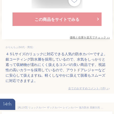
この商品をサイトでみる
価格と在庫を
楽天
でチェック
>>
かりんちょ(50代・男性)
４５Lサイズのリュックに対応できる人気の防水カバーですよ。
銀コーティング防水層を採用しているので、水気をしっかりと
遮って収納物が濡れにくく扱えるコスパの良い商品です。視認
性の高いカラーを採用しているので、アウトドアレジャーなど
に安心して扱えますね。軽くしなやかに扱えて脱着もスムーズ
に対応できますよ。
全てのおすすめコメント
(
1
件)
>
14th
[ALLVD] リュックカバー ザックカバー レインカバー 強力防水 高耐久性 反射テープ 雨よけ 風飛び防止 夜間安全 盗難防止 アウトドア 通勤 通学 梅雨対策 防水カバー ザックカバー (ブラック,M(40-50))