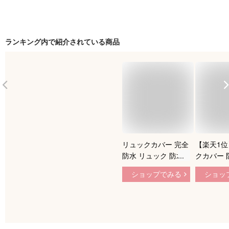
ランキング内で紹介されている商品
リュックカバー 完全
【楽天1
防水 リュック 防水
クカバー 
カバー 新登場・激薄
ない バッ
ショップでみる
ショッ
2.5mmマジックテー
レインカバ
プ レインカバー リ
無地 雨用
ュック ザックカバー
リュックサ
雨カバー 十字型固定
クカバー 
ベルト
ク 落下防