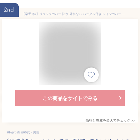
2nd
【楽天1位】リュックカバー 防水 外れない バックル付き レインカバー 反射 無地 雨用 おしゃれ リュックサック ザックカバー バックパック 落下防止 大きめ 防水カバー 完全防水 鞄カバー 雨カバー 雨の日 アウトドア 送料無料
この商品をサイトでみる
価格と在庫を
楽天
でチェック
>>
RRgypsies(60代・男性)