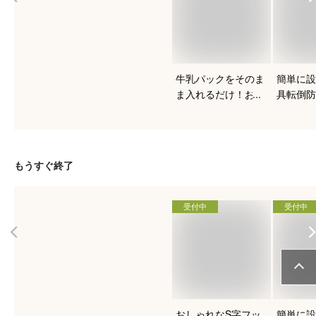
牛乳パックをそのま
簡単に設
ま入れるだけ！おす
具転倒防
すめのヨーグルトメ
ート
ーカーは？
もうすぐ終了
受付中
受付中
おしゃれなS字フッ
簡単に設