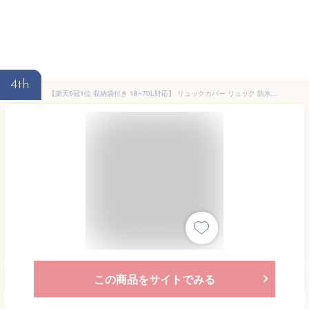
4th
【楽天5冠1位 収納袋付き 18~70L対応】 リュックカバー リュック 防水カバー 防水 リュック カバー リュック防水カバー ランドセルカバー 男の子 完全防水 リュック ザックカバー 防水カバー レインカバー 自転車 後ろ カメラ
この商品をサイトでみる