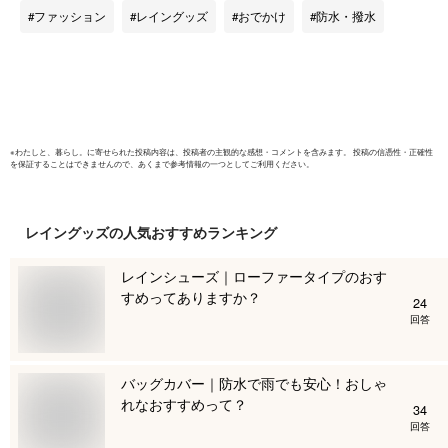
防水カバー
ファッション
レイングッズ
おでかけ
防水・撥水
鞄カバー 
雨の日 ア
送料無料
※
わたしと、暮らし。
に寄せられた投稿内容は、投稿者の主観的な感想・コメントを含みます。 投稿の信憑性・正確性
を保証することはできませんので、あくまで参考情報の一つとしてご利用ください。
レイングッズ
の人気おすすめランキング
レインシューズ｜ローファータイプのおす
すめってありますか？
24
回答
バッグカバー｜防水で雨でも安心！おしゃ
れなおすすめって？
34
回答