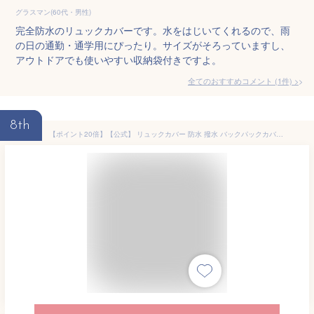
グラスマン(60代・男性)
完全防水のリュックカバーです。水をはじいてくれるので、雨
の日の通勤・通学用にぴったり。サイズがそろっていますし、
アウトドアでも使いやすい収納袋付きですよ。
全てのおすすめコメント
(
1
件)
>
8th
【ポイント20倍】【公式】 リュックカバー 防水 撥水 バックパックカバー レインカバー レディース ユニセックス 自転車カゴカバー 30L かわいい 完全防水 折りたたみ 雨の日用 通勤 通学 レイングッツ niftycolors ニフティカラーズ