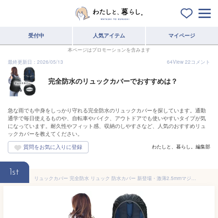
受付中
人気アイテム
マイページ
本ページはプロモーションを含みます
最終更新日：2026/05/13
64
View
22
コメント
完全防水のリュックカバーでおすすめは？
急な雨でも中身をしっかり守れる完全防水のリュックカバーを探しています。通勤
通学で毎日使えるものや、自転車やバイク、アウトドアでも使いやすいタイプが気
になっています。耐久性やフィット感、収納のしやすさなど、人気のおすすめリュ
ックカバーを教えてください。
わたしと、暮らし。編集部
1st
リュックカバー 完全防水 リュック 防水カバー 新登場・激薄2.5mmマジックテープ レインカバー リュック ザックカバー 雨カバー 十字型固定ベルト