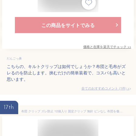
この商品をサイトでみる
価格と在庫を
楽天
でチェック
>>
だんごっ鼻
こちらの、キルトクリップは如何でしょうか？布団と毛布がズ
レるのを防止します。挟むだけの簡単装着で、コスパも高いと
思います。
全てのおすすめコメント
(
1
件)
>
17th
布団 クリップ ズレ防止 12個入り 固定クリップ 無針 ピンなし 布団を傷めません 厚手 薄手 取り付き簡単 毛布 掛布団 敷き布団 シーツ ベッド 布団挟み