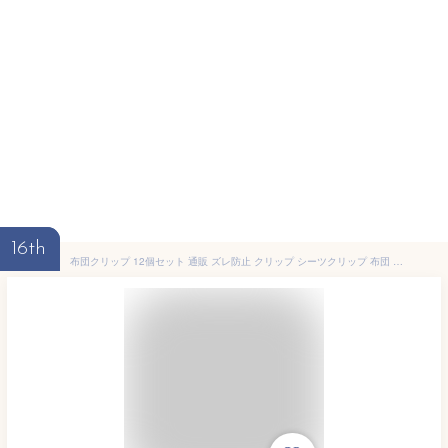
16th
布団クリップ 12個セット 通販 ズレ防止 クリップ シーツクリップ 布団 布団固定クリップ ふとん 掛け布団 布団固定 毛布 布団カバー 固定器 挟むだけ 取付簡単 キルトクリップ ずれ防止 便利 コンパクト 寝具 ベットメイク 寝室 おしゃれ かわいい