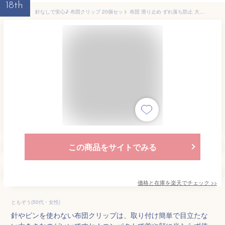
18th
針なしで安心♪ 布団クリップ 20個セット 布団 滑り止め ずれ落ち防止 大容量 クリップ 固定 布団ずれ防止クリップ ズレ防止 針なし 安全 便利アイテム 取付簡単 掛け布団 毛布 ずれ防止 布団固定 布団止め ズレ防止 おしゃれ 北欧 インテリア プレゼント
この商品をサイトでみる
価格と在庫を
楽天
でチェック
>>
ともぞう(50代・女性)
針やピンを使わない布団クリップは、取り付け簡単で目立たな