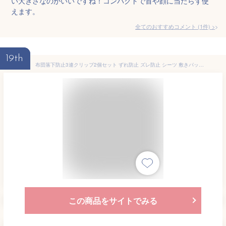
い大きさなのがいいですね！コンパクトで首や顔に当たらず使
えます。
全てのおすすめコメント
(
1
件)
>
19th
布団落下防止3連クリップ2個セット ずれ防止 ズレ防止 シーツ 敷きパッド 掛け布団 夏掛け タオルケット 毛布 ずり落ちガードクリップ 金属不使用 樹脂クリップ 日本製 ズレないくん メール便送料無料
この商品をサイトでみる