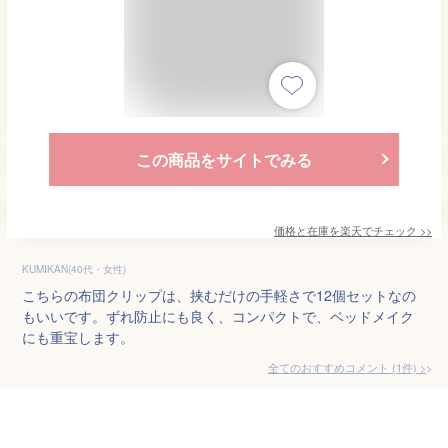
この商品をサイトでみる
価格と在庫を
楽天
でチェック
>>
KUMIKAN(40代・女性)
こちらの布団クリップは、挟むだけの手軽さで12個セットなの
もいいです。ずれ防止にも良く、コンパクトで、ベッドメイク
にも重宝します。
全てのおすすめコメント
(
1
件)
>