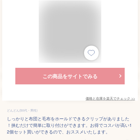
この商品をサイトでみる
価格と在庫を
楽天
でチェック
>>
どんどん(50代・男性)
しっかりと布団と毛布をホールドできるクリップがありました
！挟むだけで簡単に取り付けができます。お得でコスパが高い1
2個セット買いができるので、おススメいたします。