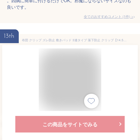
。四隅に簡単に付けるだけでOK。邪魔にならないサイズなのも
良いです。
全てのおすすめコメント
(
1
件)
>
13th
布団 クリップ ズレ防止 敷きパッド 3連タイプ 落下防止 クリップ【14.5cmタイプ】掛け布団 敷きパッド タオルケット 毛布 夏掛け ずり落ちガード クリップ ズレ防止 介護 子育て【2個セット】金属不使用 樹脂 日本製 ズレないくん【公式】メール便送料無料
この商品をサイトでみる