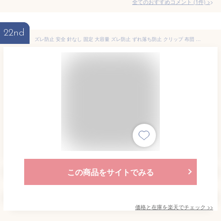
全てのおすすめコメント
(
1
件)
>
22nd
ズレ防止 安全 針なし 固定 大容量 ズレ防止 ずれ落ち防止 クリップ 布団 布団クリップ 布団ずれ防止クリップ 滑り止め インテリア 便利アイテム 取付簡単 掛け布団 毛布 ずれ防止 布団固定 布団止め 20個セット おしゃれ 北欧 針なしで安心♪
この商品をサイトでみる
価格と在庫を
楽天
でチェック
>>