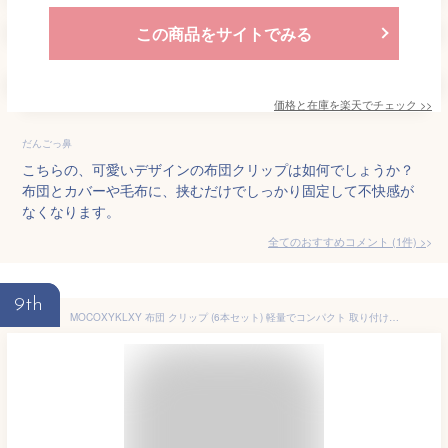
この商品をサイトでみる
価格と在庫を
楽天
でチェック
>>
だんごっ鼻
こちらの、可愛いデザインの布団クリップは如何でしょうか？
布団とカバーや毛布に、挟むだけでしっかり固定して不快感が
なくなります。
全てのおすすめコメント
(
1
件)
>
9th
MOCOXYKLXY 布団 クリップ (6本セット) 軽量でコンパクト 取り付け簡単 布団ずれ落ち防止 滑り止め 布団、マットレス、毛布 カーテンなどに適しています（かわいい猫の爪の形6本入）