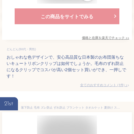
この商品をサイトでみる
価格と在庫を
楽天
でチェック
>>
どんどん(50代・男性)
おしゃれな色デザインで、安心高品質な日本製のお布団落ちな
いキュートリボンクリップは如何でしょうか。毛布のずれ防止
になるクリップでコスパが高い2個セット買いができ、一押しで
す！
全てのおすすめコメント
(
1
件)
>
21st
落下防止 毛布 ズレ防止 ずれ防止 ブランケット タオルケット 夏掛け ストール 4本セット お布団ズレ落ちクリップ フィット 2個入 ベッドガード お布団落下ガード お布団落下防止クリップ 布団クリップ ずり落ちガードクリップ