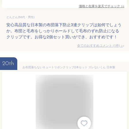
価格と在庫を
楽天
でチェック
>>
どんどん(50代・男性)
安心高品質な日本製の布団落下防止3連クリップは如何でしょう
か。布団と毛布をしっかりホールドして毛布のずれ防止になる
クリップです。お得な2個セット買いができ、おすすめです！
全てのおすすめコメント
(
1
件)
>
20th
お布団落ちないキュートリボンクリップ2本セット ズレないくん 日本製