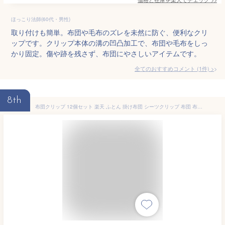
ほっこり法師(60代・男性)
取り付けも簡単。布団や毛布のズレを未然に防ぐ、便利なクリ
ップです。クリップ本体の溝の凹凸加工で、布団や毛布をしっ
かり固定。傷や跡を残さず、布団にやさしいアイテムです。
全てのおすすめコメント
(
1
件)
>
8th
布団クリップ 12個セット 楽天 ふとん 掛け布団 シーツクリップ 布団 布団固定クリップ ズレ防止 クリップ 布団固定 毛布 布団カバー 固定器 挟むだけ 取付簡単 キルトクリップ ずれ防止 便利 コンパクト 寝具 ベットメイク 寝室 おしゃれ かわいい