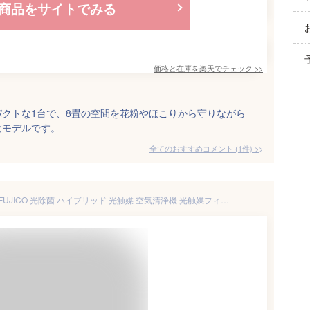
商品をサイトでみる
価格と在庫を
楽天
でチェック
>>
クトな1台で、8畳の空間を花粉やほこりから守りながら
なモデルです。
全てのおすすめコメント
(
1
件)
>
【ポイント10倍】【●日本製】FUJICO 光除菌 ハイブリッド 光触媒 空気清浄機 光触媒フィルター 空気消臭除菌装置 新 ブルーデオ MaSSC Blue Deo 除菌 消臭 空気清浄機 8畳 ウィルス 受験勉強 対策 フジコー 空気清浄器