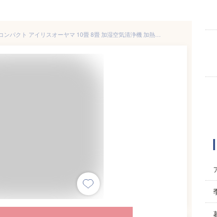
【1台2役】空気清浄機 加湿器 コンパクト アイリスオーヤマ 10畳 8畳 加湿空気清浄機 加熱式 空気清浄器 加湿 花粉 ほこり ウイルス対策 ペット タバコ ニオイ うるおい 空気清浄 乾燥 加熱式加湿 ホワイト HXF-C25-W