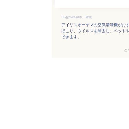
RRgypsies(60代・男性)
アイリスオーヤマの空気清浄機がお
ほこり、ウイルスを除去し、ペット
できます。
全