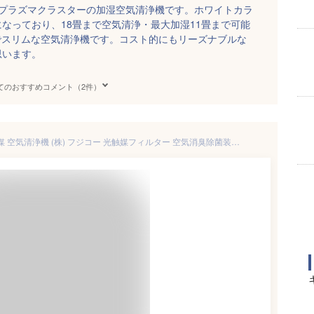
るプラズマクラスターの加湿空気清浄機です。ホワイトカラ
なっており、18畳まで空気清浄・最大加湿11畳まで可能
型でスリムな空気清浄機です。コスト的にもリーズナブルな
思います。
てのおすすめコメント（2件）
【送料無料】【●日本製】光触媒 空気清浄機 (株) フジコー 光触媒フィルター 空気消臭除菌装置 新 ブルーデオ MaSSC Blue Deo 除菌 消臭 光触媒 空気清浄機 8畳 日本アトピー協会推薦品 PM2.5 菌 ウィルス 対策 FUJICO マスクフジコー【MC-S101 MC-S1】