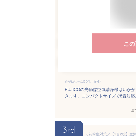
この
めがねちゃん(50代・女性)
FUJICOの光触媒空気清浄機はい
きます。コンパクトサイズで8畳対
全
3rd