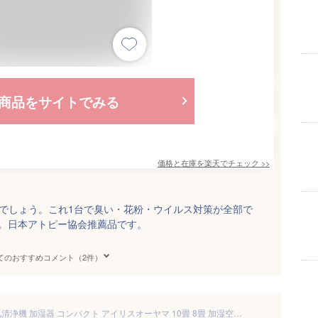
商品をサイトでみる
価格と在庫を
楽天
でチェック
>>
かがでしょう。これ1台で臭い・花粉・ウイルス対策が全部で
応。日本アトピー協会推薦品です。
てのおすすめコメント（2件）
＼花粉症対策／【1台2役】空気清浄機 加湿器 コンパクト アイリスオーヤマ 10畳 8畳 加湿空気清浄機 加熱式 空気清浄器 加湿 花粉 ほこり ウイルス対策 ペット タバコ ニオイ うるおい 空気清浄 乾燥 加熱式加湿 ホワイト HXF-C25-W