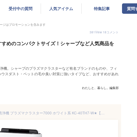
受付中の質問
人気アイテム
特集記事
質問
ージはプロモーションを含みます
381
View
18
コメント
すすめのコンパクトサイズ！シャープなど人気商品を
清浄機。シャープのプラズマクラスターなど有名ブランドのものや、フィ
ハウスダスト・ペットの毛や臭い対策に強いタイプなど、おすすめがあれ
わたしと、暮らし。編集部
シャープ【SHARP】加湿空気清浄機 プラズマクラスター7000 ホワイト系 KC-40TH7-W★【空清18畳・最大加湿〜11畳まで】