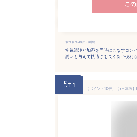
この
ネコネコ(40代・男性)
空気清浄と加湿を同時にこなすコンパ
潤いも与えて快適さを長く保つ便利
5th