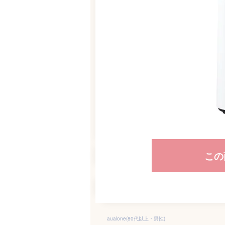
この
aualone(80代以上・男性)