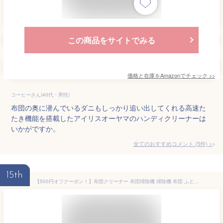
この商品をサイトでみる
価格と在庫を
Amazon
でチェック
>>
コーヒーさん(40代・男性)
布団の奥に潜んでいるダニもしっかり追い出してくれる高速た
たき機能を搭載したアイリスオーヤマのハンディクリーナーは
いかがですか。
全てのおすすめコメント
(
5
件)
>
15th
【500円オフクーポン！】布団クリーナー 布団掃除機 掃除機 布団 ふとんクリーナー 布団 掃除機 布団用掃除機 ふとんクリーナー 花粉 花粉対策 温風 uv 除菌 ハウスダスト ダニ退治 コンパクト ハンディクリーナー