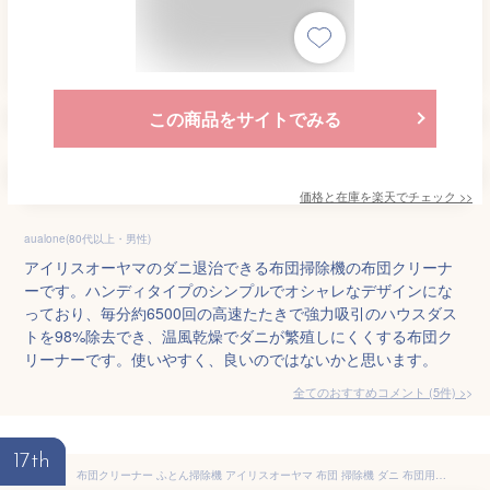
この商品をサイトでみる
価格と在庫を
楽天
でチェック
>>
aualone(80代以上・男性)
アイリスオーヤマのダニ退治できる布団掃除機の布団クリーナ
ーです。ハンディタイプのシンプルでオシャレなデザインにな
っており、毎分約6500回の高速たたきで強力吸引のハウスダス
トを98%除去でき、温風乾燥でダニが繁殖しにくくする布団ク
リーナーです。使いやすく、良いのではないかと思います。
全てのおすすめコメント
(
5
件)
>
17th
布団クリーナー ふとん掃除機 アイリスオーヤマ 布団 掃除機 ダニ 布団用掃除機 ダニ掃除機 花粉対策 花粉 ふとんクリーナー ハウスダスト ダニ退治 コンパクト ハンディ 布団 ベッド 梅雨 寝具 FCA-13