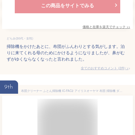
この商品をサイトでみる
価格と在庫を
楽天
でチェック
>>
どらみ(30代・女性)
掃除機をかけたあとに、布団がふんわりとする気がします。泊
りに来てくれる母のためにかけるようになりましたが、鼻がむ
ずがゆくならなくなったと言われました。
全てのおすすめコメント
(
2
件)
>
9th
布団クリーナー ふとん掃除機 IC-FAC2 アイリスオーヤマ 布団 掃除機 ダニ 布団用掃除機 ダニ掃除機 花粉対策 花粉 ふとんクリーナー ハウスダスト ダニ退治 コンパクト ハンディ 布団 ベッド 寝具 梅雨