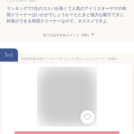
どんどん(50代・男性)
ランキングで1位のコスパが高くて人気のアイリスオーヤマの布
団クリーナーはいかがでしょうか？たたきと強力な吸引でダニ
対策ができる布団クリーナーなので、オススメですよ。
全てのおすすめコメント（2件）
3rd
布団掃除機 布団クリーナー UV ダニ ダニ取り ふとんクリーナー 温風布団クリーナー 布団 クリーナー SY-062 | 掃除機 ハンディクリーナー 布団用 花粉 花粉対策 ダニ対策 99% 除菌 ダニクリーナー 布団用掃除機 マットレス 布団ダニ対策 寝具 紫外線 ハウスダスト ダニ退治