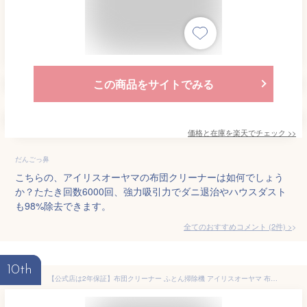
この商品をサイトでみる
価格と在庫を
楽天
でチェック
>>
だんごっ鼻
こちらの、アイリスオーヤマの布団クリーナーは如何でしょう
か？たたき回数6000回、強力吸引力でダニ退治やハウスダスト
も98%除去できます。
全てのおすすめコメント
(
2
件)
>
10th
【公式店は2年保証】布団クリーナー ふとん掃除機 アイリスオーヤマ 布団 掃除機 ダニ 布団用掃除機 ダニ掃除機 花粉対策 花粉 ふとんクリーナー ハウスダスト ダニ退治 コンパクト ハンディ 布団 ベッド 寝具 梅雨 IC-FAC2[安心延長保証対象]