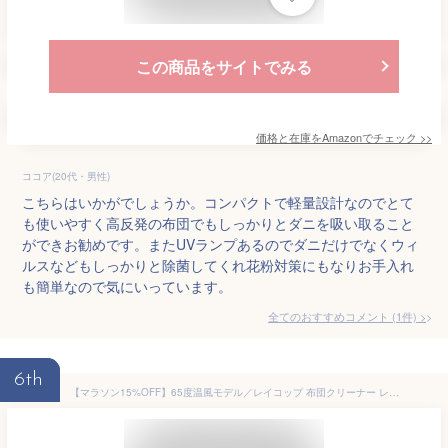
この商品をサイトでみる
価格と在庫を
Amazon
でチェック
>>
ココア(20代・男性)
こちらはいかがでしょうか。コンパクトで軽量設計なのでとて
も使いやすく高反発の布団でもしっかりとダニを吸い取ること
ができお勧めです。またUVランプあるのでダニだけでなくウィ
ルスなどもしっかりと除菌してくれ花粉対策にもなりお手入れ
も簡単なので気にいっています。
全てのおすすめコメント
(
1
件)
>
6th
【マラソン15%OFF】65度温風モデル／レイコップ 布団クリーナー レイコップpro2 布団掃除機 レイコップ プロ2／レイコップ掃除機／RS3-300JPWH ＜温風機能搭載モデル＞ ふとん ハウスダスト ダニ 花粉 除菌 梅雨 布団クリーナー 温風