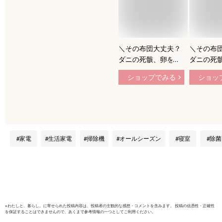
＼その布団大丈夫？
＼その布
ダニの死骸、卵を吸
ダニの死
い取ります／布団ク
い取りま
ショップでみる
ショッ
リーナー ダニ 掃除
1位 布団
機 サイクロン アイ
ダニ 温風
リスオーヤマ コード
機 ハウス
式 軽量 ワイド 温風
去 たたき
ペットの毛 布団掃除
イクロン
機 ダニ 強力吸引 軽
ヘッド ダ
家電
生活家電
掃除機
オールシーズン
寝室
除菌
量 ハウスダスト 花
サー お手
粉 お手入れ簡単 カ
軽量 IC-F
ラリエ FCA-13
スオーヤマ
※
わたしと、暮らし。
に寄せられた投稿内容は、投稿者の主観的な感想・コメントを含みます。 投稿の信憑性・正確性
を保証することはできませんので、あくまで参考情報の一つとしてご利用ください。