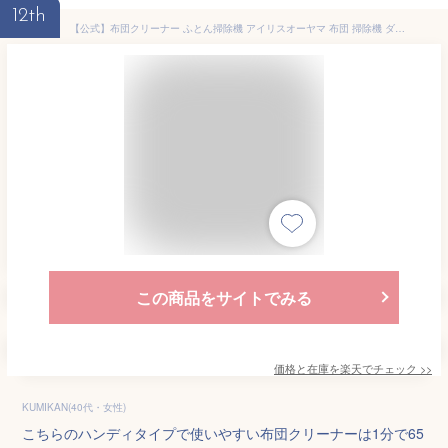
12th
【公式】布団クリーナー ふとん掃除機 アイリスオーヤマ 布団 掃除機 ダニ 布団用掃除機 ダニ掃除機 花粉対策 花粉 ふとんクリーナー ハウスダスト ダニ退治 コンパクト ハンディ 布団 ベッド 寝具 梅雨 FCA-13[安心延長保証対象]
この商品をサイトでみる
価格と在庫を
楽天
でチェック
>>
KUMIKAN(40代・女性)
こちらのハンディタイプで使いやすい布団クリーナーは1分で65