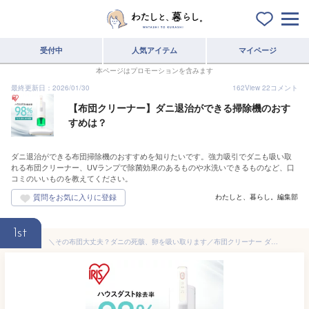
受付中
人気アイテム
マイページ
本ページはプロモーションを含みます
最終更新日：2026/01/30
162
View
22
コメント
【布団クリーナー】ダニ退治ができる掃除機のおす
すめは？
ダニ退治ができる布団掃除機のおすすめを知りたいです。強力吸引でダニも吸い取
れる布団クリーナー、UVランプで除菌効果のあるものや水洗いできるものなど、口
コミのいいものを教えてください。
わたしと、暮らし。編集部
1st
＼その布団大丈夫？ダニの死骸、卵を吸い取ります／布団クリーナー ダニ 掃除機 サイクロン アイリスオーヤマ コード式 軽量 ワイド 温風 ペットの毛 布団掃除機 ダニ 強力吸引 軽量 ハウスダスト 花粉 お手入れ簡単 カラリエ FCA-13