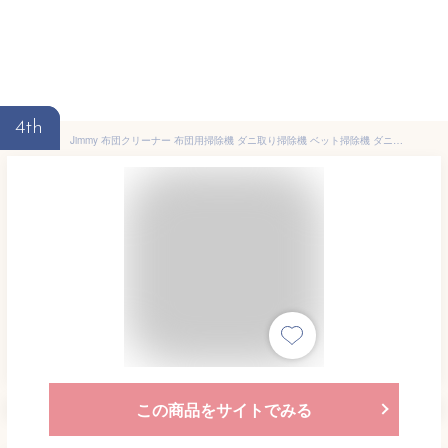
4th
Jimmy 布団クリーナー 布団用掃除機 ダニ取り掃除機 ベット掃除機 ダニちりセンサー ふとんたたき UV除菌 16Kpa 480w超高速たたき 超吸引 60度温風機能 花粉 ダニ対策 ダニ駆除 ハウスダスト カーペット ベット 梅雨 (BX7 Pro)
この商品をサイトでみる