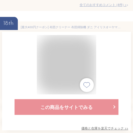
全てのおすすめコメント
(
4
件)
>
18th
[最大400円クーポン] 布団クリーナー 布団掃除機 ダニ アイリスオーヤマ 水洗い強力ふとんクリーナー 掃除機 吸引 クリーナー ほこり 温風 快眠 ふとん そうじ 掃除機 ハンディ FCA-13C
この商品をサイトでみる
価格と在庫を
楽天
でチェック
>>