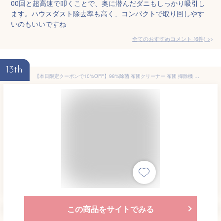
00回と超高速で叩くことで、奥に潜んだダニもしっかり吸引し
ます。ハウスダスト除去率も高く、コンパクトで取り回しやす
いのもいいですね
全てのおすすめコメント
(
6
件)
>
13th
【本日限定クーポンで10%OFF】98%除菌 布団クリーナー 布団 掃除機 温風 ふとんクリーナー 布団掃除機 掃除機 布団用 温風 花粉 超吸引 ふとんクリーナー ダニ対策 一人暮らし 自立式 ハンディクリーナー ハウスダスト ふとん用 除菌 UVランプ搭載 新生活 送料無料
この商品をサイトでみる