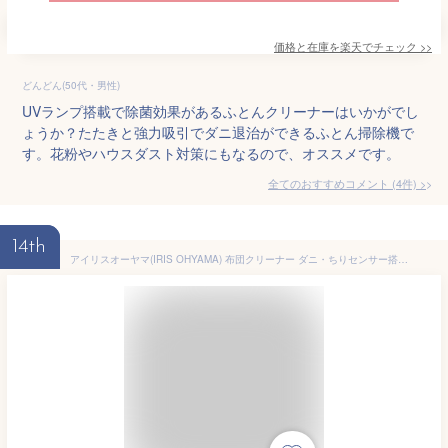
価格と在庫を
楽天
でチェック
>>
どんどん(50代・男性)
UVランプ搭載で除菌効果があるふとんクリーナーはいかがでし
ょうか？たたきと強力吸引でダニ退治ができるふとん掃除機で
す。花粉やハウスダスト対策にもなるので、オススメです。
全てのおすすめコメント
(
4
件)
>
14th
アイリスオーヤマ(IRIS OHYAMA) 布団クリーナー ダニ・ちりセンサー搭載 たたき 約6,500回/分 FCA-13-C アイボリー