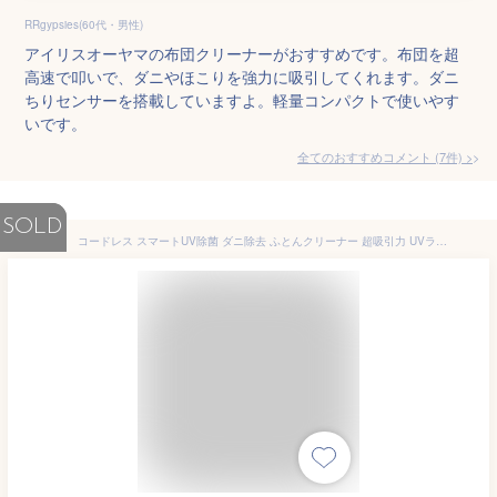
RRgypsies(60代・男性)
アイリスオーヤマの布団クリーナーがおすすめです。布団を超
高速で叩いで、ダニやほこりを強力に吸引してくれます。ダニ
ちりセンサーを搭載していますよ。軽量コンパクトで使いやす
いです。
全てのおすすめコメント
(
7
件)
>
SOLD
コードレス スマートUV除菌 ダニ除去 ふとんクリーナー 超吸引力 UVランプ除菌 UV布団クリーナー 布団掃除機 小型掃除機 強力 適用 高効率 軽量 布団 梅雨対策 ホワイト ブラック