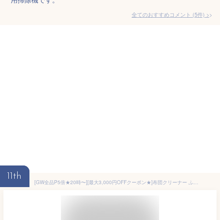
全てのおすすめコメント
(
5
件)
>
11th
[GW全品P5倍★20時〜][最大3,000円OFFクーポン★]布団クリーナー ふとん掃除機 アイリスオーヤマ 布団 掃除機 ダニ 布団用掃除機 ダニ掃除機 花粉対策 花粉 ふとんクリーナー ハウスダスト ダニ退治 コンパクト ハンディ 布団 ベッド 寝具 梅雨 IC-FAC2