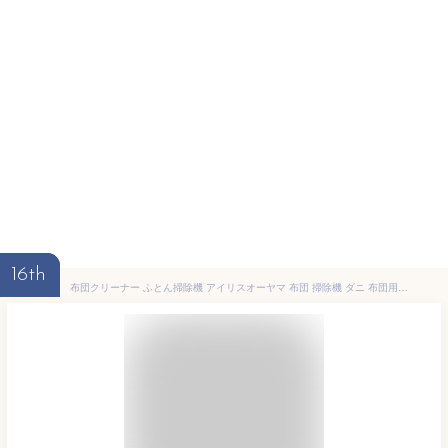
16th
布団クリーナー ふとん掃除機 アイリスオーヤマ 布団 掃除機 ダニ 布団用掃除機 ダニ掃除機 花粉対策 花粉 ふとんクリーナー ハウスダスト ダニ退治 コンパクト ハンディ 布団 ベッド 寝具 梅雨 FCA-13