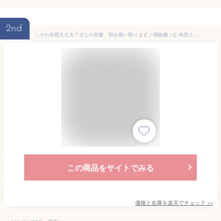
2nd
＼その布団大丈夫？ダニの死骸、卵を吸い取ります／掃除機 1位 布団クリーナー ダニ 温風 布団掃除機 ハウスダスト 除去 たたき 吸引力 サイクロンストリームヘッド ダニちりセンサー お手入れ簡単 軽量 IC-FAC2 アイリスオーヤマ *
この商品をサイトでみる
価格と在庫を
楽天
でチェック
>>