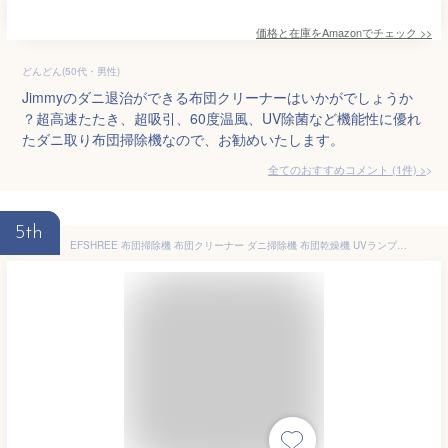
価格と在庫を
Amazon
でチェック
>>
どんどん(50代・男性)
Jimmyのダニ退治ができる布団クリーナーはいかがでしょうか
？超高速たたき、超吸引、60度温風、UV除菌など機能性に優れ
たダニ取り布団掃除機なので、お勧めいたします。
全てのおすすめコメント
(
1
件)
>
5th
EFSHREE 布団掃除機 布団クリーナー ダニ掃除機 布団乾燥機 UVランプ HEPAフィルター 温風 10000Pa 超軽量1.25Kg 花粉対応 ベッド ソファー 家庭車載 (White)