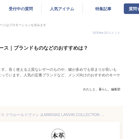
受付中の質問
人気アイテム
特集記事
質問
ージはプロモーションを含みます
50
View
25
コメント
ース｜ブランドものなどのおすすめは？
ます。長く使える上質なレザーのものや、鍵が多めでも収まりが良いも
なっています。人気の定番ブランドなど、メンズ向けのおすすめのキーケ
わたしと、暮らし。編集部
ランバンコレクション キーケース クウルールドヴァン JLMW0GK2 LANVIN COLLECTION 牛革 レザー メンズ[PO10]