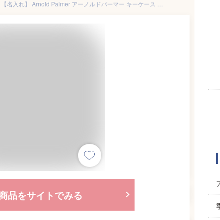
【本日限定ポイント最大20倍】【名入れ】 Arnold Palmer アーノルドパーマー キーケース メンズ カラフル レザー 牛革 本革 ケース キーホルダー キーレス メンズ L字型 ジッパー 4個収納 4連フック 鍵 かぎ カギ キー ケース スマートキーケース 家の鍵 キーケース 4ap3637
商品をサイトでみる