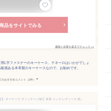
商品をサイトでみる
価格と在庫を
楽天
でチェック
>>
ズ用L字ファスナーのキーケース、テネーロはいかがでしょ
高級感ある本革製のキーケースなので、お勧めです。
てのおすすめコメント（2件）
【名入れ無料】【ランキング1位】 キーケース ヴィンテージ加工 本革 メンズ レディース 肉厚 本革キーケース レザー 革 キーリング レザーキーケース 男性 女性 ユニセックス おしゃれ 贈り物 革 彼氏 彼女 プレゼント ギフト 就職祝い 革婚式 結婚祝い 内祝い