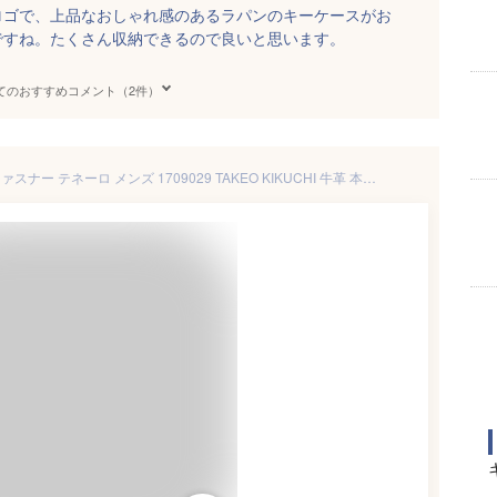
ロゴで、上品なおしゃれ感のあるラパンのキーケースがお
ですね。たくさん収納できるので良いと思います。
てのおすすめコメント（2件）
タケオキクチ キーケース L字ファスナー テネーロ メンズ 1709029 TAKEO KIKUCHI 牛革 本革 レザー キーリング スマートキーケース キーホルダー 鍵 カギ キー ブランド 革小物 カード収納 カード入れ 小銭入れ[PO10]