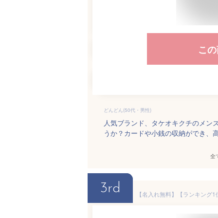
この
どんどん(50代・男性)
人気ブランド、タケオキクチのメン
うか？カードや小銭の収納ができ、
全
3rd