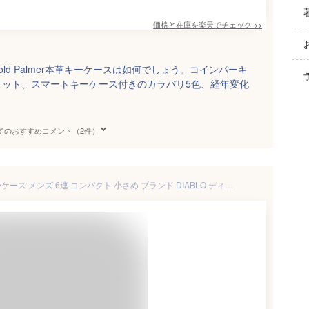
価格と在庫を
楽天
でチェック
>>
ld Palmer本革キーケースは如何でしょう。コインパーキ
ケット、スマートキーケース付きのカラバリ5色、経年変化
てのおすすめコメント（2件）
【5/25限定ポイント10倍】キーケース メンズ 6連 コンパクト 小さめ ブランド DIABLO ディアブロ KA-1044 三つ折り キーフック バイカラー 馬革 牛革 フォーマル ビジネス シンプル スタイリッシュ 紳士 贈り物 mlb メール便送料無料 C4