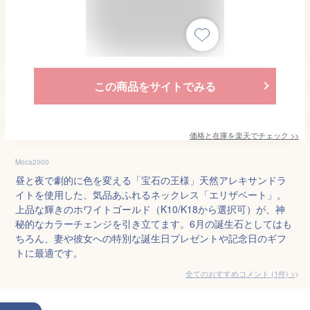
この商品をサイトでみる
価格と在庫を
楽天
でチェック
>>
Moca2000
昼と夜で劇的に色を変える「宝石の王様」天然アレキサンドラ
イトを使用した、気品あふれるネックレス「エリザベート」。
上品な輝きのホワイトゴールド（K10/K18から選択可）が、神
秘的なカラーチェンジを引き立てます。6月の誕生石としてはも
ちろん、妻や彼女への特別な誕生日プレゼントや記念日のギフ
トに最適です。
全てのおすすめコメント
(
1
件)
>