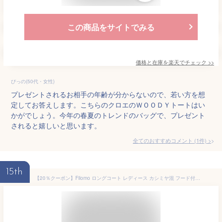
この商品をサイトでみる
価格と在庫を
楽天
でチェック
>>
ぴっの(50代・女性)
プレゼントされるお相手の年齢が分からないので、若い方を想
定してお答えします。こちらのクロエのＷＯＯＤＹトートはい
かがでしょう。今年の春夏のトレンドのバッグで、プレゼント
されると嬉しいと思います。
全てのおすすめコメント
(
1
件)
>
15th
【20％クーポン】Filomo ロングコート レディース カシミヤ混 フード付き ロング丈 ミンク フォックス トリム ライトグレー/ネイビー 卒業式 入学式 母 女性 ギフト プレゼント 6F (02000230r)