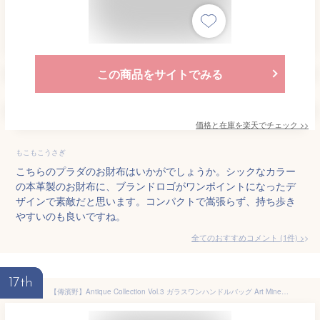
この商品をサイトでみる
価格と在庫を
楽天
でチェック
>>
もこもこうさぎ
こちらのプラダのお財布はいかがでしょうか。シックなカラー
の本革製のお財布に、ブランドロゴがワンポイントになったデ
ザインで素敵だと思います。コンパクトで嵩張らず、持ち歩き
やすいのも良いですね。
全てのおすすめコメント
(
1
件)
>
17th
【傳濱野】Antique Collection Vol.3 ガラスワンハンドルバッグ Art Mine（アールマイン）でんはまの 濱野バッグ ハンドバッグ ショルダーバッグ ブランドハンドバッグ ブランド 本革バッグ ワンハンドルバッグ レディース セレモニー 結婚式 バッグ 高級 かっちり 369-227