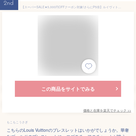
2nd
【スーパーSALE★5,000円OFFクーポン対象!さらにP5倍】ルイヴィトン ブレスレット Louis Vuitton プティ ルイ ブラスレ・プティ ルイ M00374 レディース イエローゴールド 金
この商品をサイトでみる
価格と在庫を
楽天
でチェック
>>
もこもこうさぎ
こちらのLouis Vuittonのブレスレットはいかがでしょうか。華奢