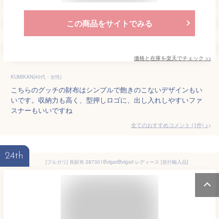
この商品をサイトでみる
価格と在庫を
楽天
でチェック
>>
KUMIKAN(40代・女性)
こちらのグッチの財布はシンプルで飽きのこないデザインもい
いです。収納力も高く、型押しロゴに、出し入れしやすいファ
スナーもいいですね
全てのおすすめコメント
(
1
件)
>
24th
[ブルガリ] 長財布 287301BvlgariBvlgari レディース [並行輸入品]