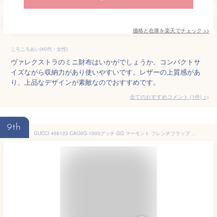
価格と在庫を
楽天
でチェック
>>
ころころあい(40代・女性)
ヴァレクストラのミニ財布はいかがでしょうか。コンパクトサ
イズながら収納力があり使いやすいです。レザーの上質感があ
り、上品なデザインが素敵なのでおすすめです。
全てのおすすめコメント
(
1
件)
>
9th
GUCCI 456122-CAO0G-1000グッチ GG マーモント フレンチフラップ ウォレットWホック（三折）財布テクスチャードレザーブラック×ゴールド