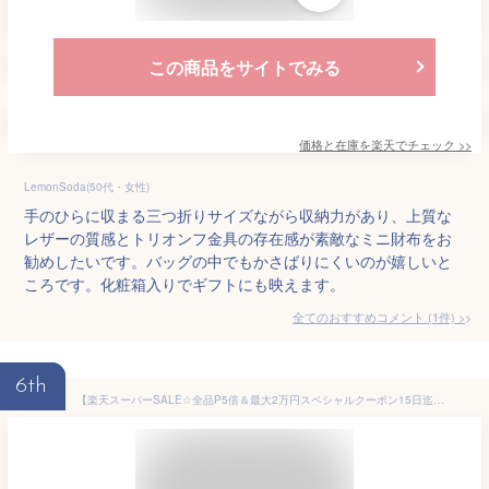
この商品をサイトでみる
価格と在庫を
楽天
でチェック
>>
LemonSoda(50代・女性)
手のひらに収まる三つ折りサイズながら収納力があり、上質な
レザーの質感とトリオンフ金具の存在感が素敵なミニ財布をお
勧めしたいです。バッグの中でもかさばりにくいのが嬉しいと
ころです。化粧箱入りでギフトにも映えます。
全てのおすすめコメント
(
1
件)
>
6th
【楽天スーパーSALE☆全品P5倍＆最大2万円スペシャルクーポン15日迄】COACH コーチ ショルダーバッグ Tabby タビー CH857 レディース レザー ハンドバッグ クロスボディ 鞄 女性用 婦人用