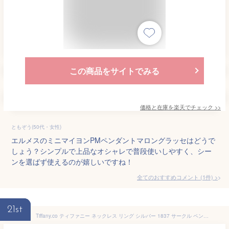
この商品をサイトでみる
価格と在庫を
楽天
でチェック
>>
ともぞう(50代・女性)
エルメスのミニマイヨンPMペンダントマロングラッセはどうで
しょう？シンプルで上品なオシャレで普段使いしやすく、シー
ンを選ばず使えるのが嬉しいですね！
全てのおすすめコメント
(
1
件)
>
21st
Tiffany.co ティファニー ネックレス リング シルバー 1837 サークル ペンダント ミディアム 25049179