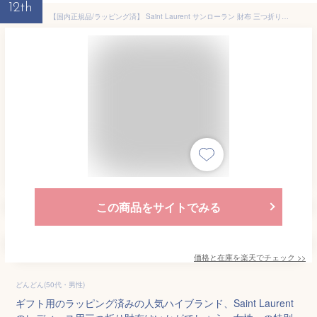
12th
【国内正規品/ラッピング済】 Saint Laurent サンローラン 財布 三つ折り モノグラム オリガミ タイニーウォレット キルティング グレインレザー 668274BOWA11000 ブラック メンズ レディース ブランド 正規品 新品 ギフト プレゼント 女性 男性 誕生日 ミニ財布 コンパクト
この商品をサイトでみる
価格と在庫を
楽天
でチェック
>>
どんどん(50代・男性)
ギフト用のラッピング済みの人気ハイブランド、Saint Laurent