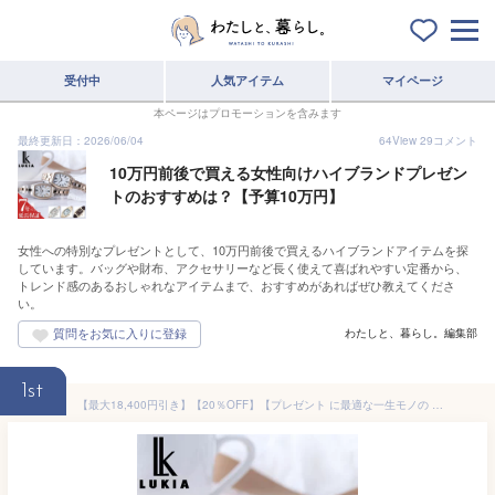
受付中
人気アイテム
マイページ
本ページはプロモーションを含みます
最終更新日：2026/06/04
64
View
29
コメント
10万円前後で買える女性向けハイブランドプレゼン
トのおすすめは？【予算10万円】
女性への特別なプレゼントとして、10万円前後で買えるハイブランドアイテムを探
しています。バッグや財布、アクセサリーなど長く使えて喜ばれやすい定番から、
トレンド感のあるおしゃれなアイテムまで、おすすめがあればぜひ教えてくださ
い。
わたしと、暮らし。編集部
1st
【最大18,400円引き】【20％OFF】【プレゼント に最適な一生モノの 腕時計】セイコー ルキア SEIKO 時計 LUKIA レディース 女性 ローズゴールド ピンク ゴールド 人気 ブランド 防水 ソーラー 電波 電波ソーラー ソーラー電波 高機能 可愛い シンプル おしゃれ 彼女 恋人 娘