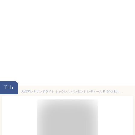
11th
天然アレキサンドライト ネックレス ペンダント レディース K10/K18ホワイトゴールド K10/K18WG 18金 18k 6月誕生石 送料無料「エリザベート」誕生日プレゼント ギフト 女性 妻 嫁 20代 30代 40代 50代/製造納期20日