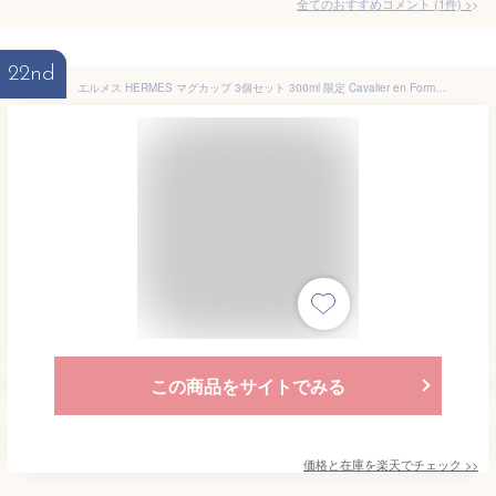
全てのおすすめコメント
(
1
件)
>
22nd
エルメス HERMES マグカップ 3個セット 300ml 限定 Cavalier en Formes カヴァリエ・アン・フォルム ブルー グリーン イエロー 59531P P059531P 059531P 洋食器 高級【スペシャルラッピング660円(別売り)】
この商品をサイトでみる
価格と在庫を
楽天
でチェック
>>