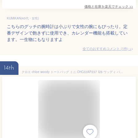
価格と在庫を
楽天
でチェック
>>
KUMIKAN(40代・女性)
こちらのグッチの腕時計は小ぶりで女性の腕にもぴったり。定
番デザインで飽きずに使用でき、カレンダー機能も搭載してい
ます。一生物にもなりますよ
全てのおすすめコメント
(
1
件)
>
14th
クロエ chloe woody トートバッグ ミニ CHC22AP237 I26 ウッディ バッグ リネン キャンバス レディース 春夏