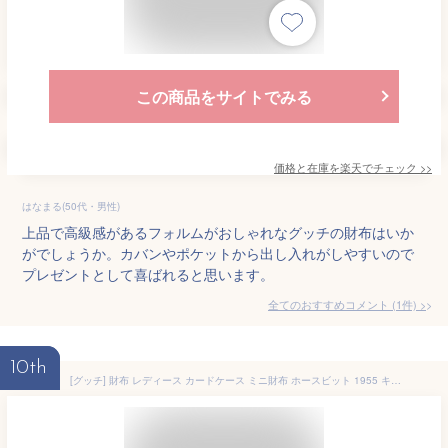
この商品をサイトでみる
価格と在庫を
楽天
でチェック
>>
はなまる(50代・男性)
上品で高級感があるフォルムがおしゃれなグッチの財布はいか
がでしょうか。カバンやポケットから出し入れがしやすいので
プレゼントとして喜ばれると思います。
全てのおすすめコメント
(
1
件)
>
10th
[グッチ] 財布 レディース カードケース ミニ財布 ホースビット 1955 キャンバス ベージュ 726846 92TCG 8563 [並行輸入品]