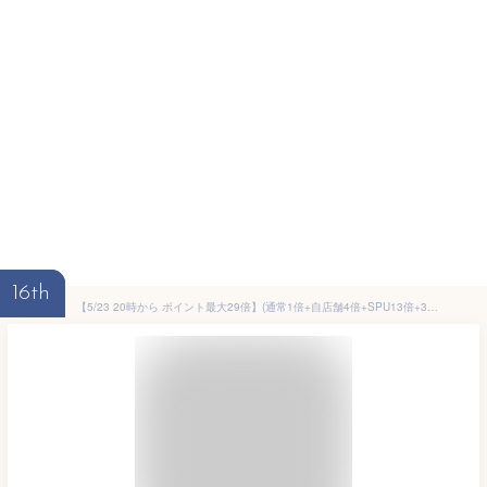
16th
【5/23 20時から ポイント最大29倍】(通常1倍+自店舗4倍+SPU13倍+39 1倍+買い回り9倍+ラクマ1倍) PRADA プラダ 財布 ミニ財布 コンパクト 1MH021 CIPRIA 新品 ギフト プレゼント プレゼント ギフト 贈り物 無料 ラッピング 包装