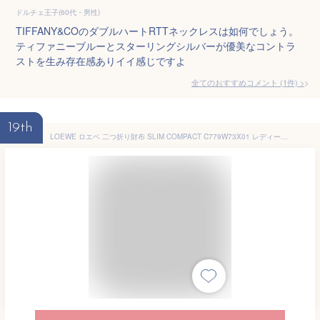
ドルチェ王子(60代・男性)
TIFFANY&COのダブルハートRTTネックレスは如何でしょう。
ティファニーブルーとスターリングシルバーが優美なコントラ
ストを生み存在感ありイイ感じですよ
全てのおすすめコメント
(
1
件)
>
19th
LOEWE ロエベ 二つ折り財布 SLIM COMPACT C779W73X01 レディース レザー ミニ財布 ロゴ シェブロン柄 1100/BLACK