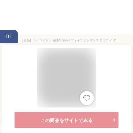
4th
【新品】 ルイヴィトン 長財布 ポルトフォイユ クレマンス ダミエ ／ ダミエアズール レザー ルイヴィトン ラウンドファスナー長財布 LOUIS VUITTON ルイヴィトン 財布 レディース ラウンドジップ ジッピーウォレット スマート 薄い スリム ブランド プレゼント
この商品をサイトでみる