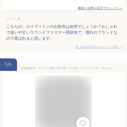
価格と在庫を
楽天
でチェック
>>
だんごっ鼻
こちらの、ルイヴィトンのお財布は如何でしょうか？おしゃれ
で使いやすいラウンドファスナー長財布で、憧れのブランドな
ので喜ばれると思います。
全てのおすすめコメント
(
1
件)
>
5th
【化粧箱付】 セリーヌ 財布 CELINE 三つ折り スモール フラップウォレット トリオンフ 10D782CQH.04LU 並行輸入 CELINE レディース ブランド 正規品 新品 ギフト プレゼント 女性 女友達 誕生日 ミニ財布