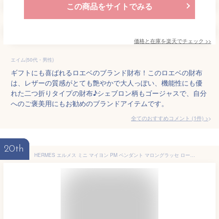
この商品をサイトでみる
価格と在庫を
楽天
でチェック
>>
エイム(50代・男性)
ギフトにも喜ばれるロエベのブランド財布！このロエベの財布
は、レザーの質感がとても艶やかで大人っぽい、機能性にも優
れた二つ折りタイプの財布♪シェブロン柄もゴージャスで、自分
へのご褒美用にもお勧めのブランドアイテムです。
全てのおすすめコメント
(
1
件)
>
20th
HERMES エルメス ミニ マイヨン PM ペンダント マロングラッセ ローズゴールドプレーテッド/ラッカー ローズゴールド金具 ネックレス 新品(HERMES Mini Maillon PM Pendant Marron Grace Rosegold plated/Lacquer Rose Gold HW necklace[BRAND NEW][Authentic])