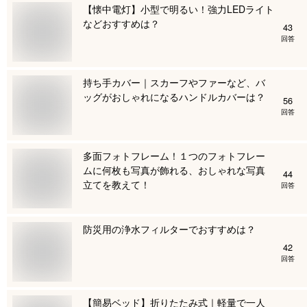
【懐中電灯】小型で明るい！強力LEDライト
などおすすめは？
43
回答
持ち手カバー｜スカーフやファーなど、バ
ッグがおしゃれになるハンドルカバーは？
56
回答
多面フォトフレーム！１つのフォトフレー
ムに何枚も写真が飾れる、おしゃれな写真
44
立てを教えて！
回答
防災用の浄水フィルターでおすすめは？
42
回答
【簡易ベッド】折りたたみ式｜軽量で一人