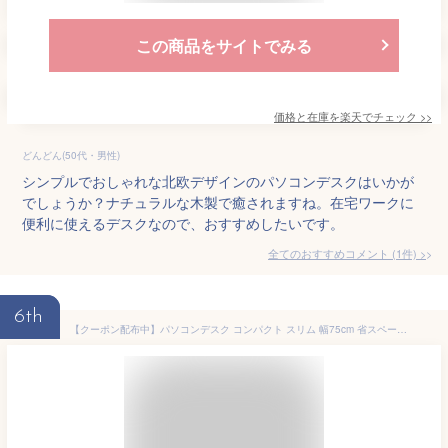
この商品をサイトでみる
価格と在庫を
楽天
でチェック
>>
どんどん(50代・男性)
シンプルでおしゃれな北欧デザインのパソコンデスクはいかが
でしょうか？ナチュラルな木製で癒されますね。在宅ワークに
便利に使えるデスクなので、おすすめしたいです。
全てのおすすめコメント
(
1
件)
>
6th
【クーポン配布中】パソコンデスク コンパクト スリム 幅75cm 省スペース キャスター キーボードスライダー コンパクト スリム 収納棚付 書斎 学習机 学習デスク 勉強机 ホワイト EZ1-DESK017WN