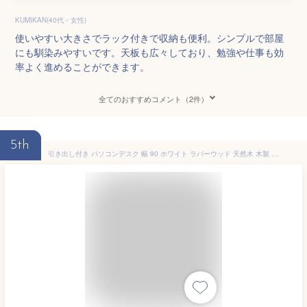
KUMIKAN(40代・女性)
使いやすい大きさでラック付きで収納も便利。シンプルで部屋
にも馴染みやすいです。天板も広々しており、勉強や仕事も効
率よく進めることができます。
全てのおすすめコメント（2件）
5th
引き出し付き パソコンデスク 幅 90 ホワイト ラバーウッド 天然木 木製 木目 PCデスク オフィスデスク ワークデスク シンプルデスク オフィス テレワーク 在宅 机 つくえ 作業台 簡易デスク 作業机 おしゃれ 北欧 アンティーク調