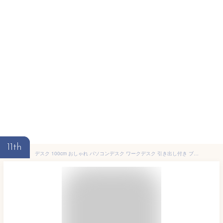
11th
デスク 100cm おしゃれ パソコンデスク ワークデスク 引き出し付き ブラウン ホワイト 白 木製 収納 キーボード スライド キーボードスライダー キーボードトレイ 台 片袖デスク アンティーク風 北欧風 シャビーシック スチール脚