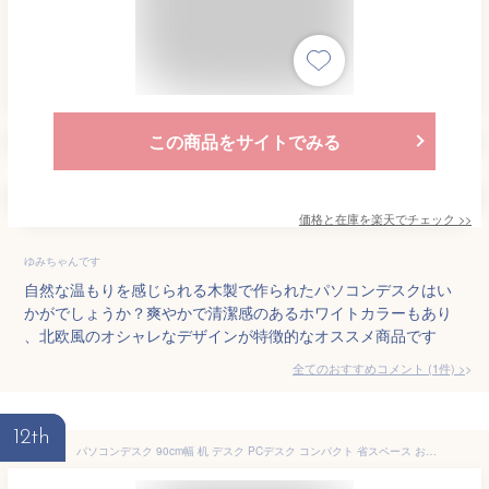
この商品をサイトでみる
価格と在庫を
楽天
でチェック
>>
ゆみちゃんです
自然な温もりを感じられる木製で作られたパソコンデスクはい
かがでしょうか？爽やかで清潔感のあるホワイトカラーもあり
、北欧風のオシャレなデザインが特徴的なオススメ商品です
全てのおすすめコメント
(
1
件)
>
12th
パソコンデスク 90cm幅 机 デスク PCデスク コンパクト 省スペース おしゃれ 収納 木製 白 ホワイト 学習机 勉強机 オフィスデスク 事務机 シンプル 北欧 モダン ワークデスク コンパクトデスク 学習デスク コンパクトシンプルデスク blanc〔ブラン〕 デスク単体販売