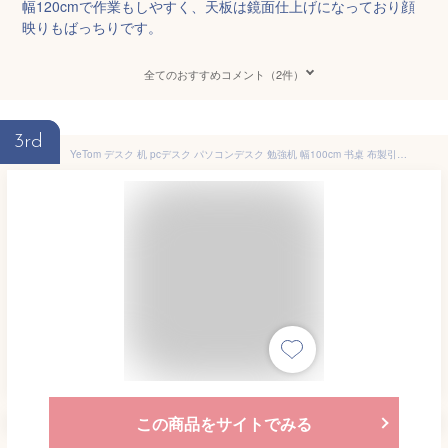
幅120cmで作業もしやすく、天板は鏡面仕上げになっており顔
映りもばっちりです。
全てのおすすめコメント（2件）
3rd
YeTom デスク 机 pcデスク パソコンデスク 勉強机 幅100cm 书桌 布製引き出し付きデスク つくえ desk ラック付きデスク ワークデスク オフィスデスク 作業机 左右入替可 テレワークデスク 在宅勤務 白い
この商品をサイトでみる