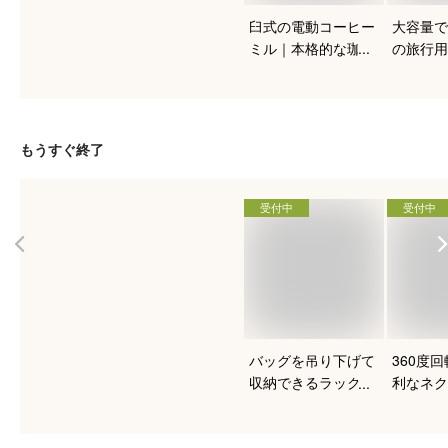
臼式の電動コーヒー
大容量で
ミル｜本格的な珈琲
の旅行用
を入れたい人向けの
おすすめ
おすすめは？
もうすぐ終了
受付中
受付中
バッグを吊り下げて
360度
収納できるラックの
利なネク
おすすめは？
ーのおす