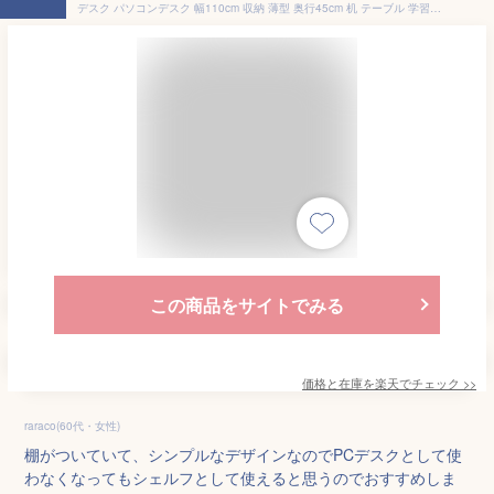
デスク パソコンデスク 幅110cm 収納 薄型 奥行45cm 机 テーブル 学習机 勉強机 ホワイト 白 作業台 スリム ハイタイプ 棚付き おしゃれ家具 かわいい シンプル 木製 ナチュラル 北欧 ワークデスク オフィスデスク 一人暮らし 子供部屋 寝室 PCデスク 白い家具 インテリア
この商品をサイトでみる
価格と在庫を
楽天
でチェック
>>
raraco(60代・女性)
棚がついていて、シンプルなデザインなのでPCデスクとして使
わなくなってもシェルフとして使えると思うのでおすすめしま