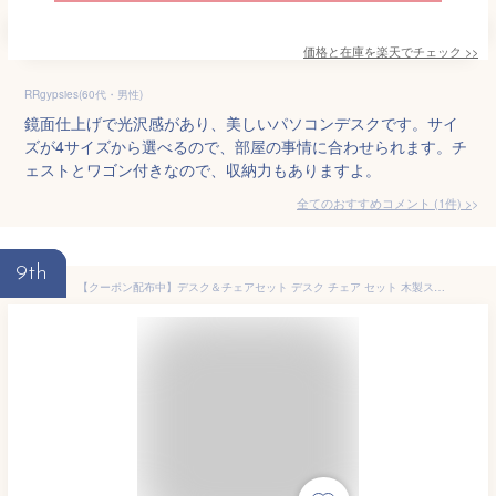
価格と在庫を
楽天
でチェック
>>
RRgypsies(60代・男性)
鏡面仕上げで光沢感があり、美しいパソコンデスクです。サイ
ズが4サイズから選べるので、部屋の事情に合わせられます。チ
ェストとワゴン付きなので、収納力もありますよ。
全てのおすすめコメント
(
1
件)
>
9th
【クーポン配布中】デスク＆チェアセット デスク チェア セット 木製スリムデスク W105 パソコンデスク パーソナルデスク 引き出し 木目 PCデスク おしゃれ 北欧 シンプル ドレッサー ナチュラル ウォルナット ホワイト〔A〕