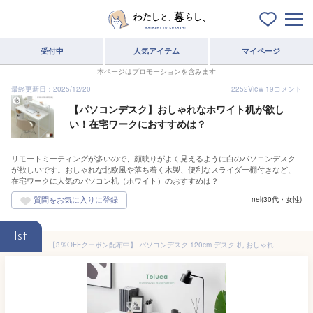
受付中
人気アイテム
マイページ
本ページはプロモーションを含みます
最終更新日：2025/12/20
2252
View
19
コメント
【パソコンデスク】おしゃれなホワイト机が欲し
い！在宅ワークにおすすめは？
リモートミーティングが多いので、顔映りがよく見えるように白のパソコンデスク
が欲しいです。おしゃれな北欧風や落ち着く木製、便利なスライダー棚付きなど、
在宅ワークに人気のパソコン机（ホワイト）のおすすめは？
nel(30代・女性)
1st
【3％OFFクーポン配布中】 パソコンデスク 120cm デスク 机 おしゃれ 収納 PCデスク ワークデスク 白 テレワーク 在宅勤務 木製 120 奥行50cm 北欧 シンプル ホワイト 勉強机 大人 学習机 120cm幅 引き出し かわいい パソコン台 パソコン机 PC台 Toluca