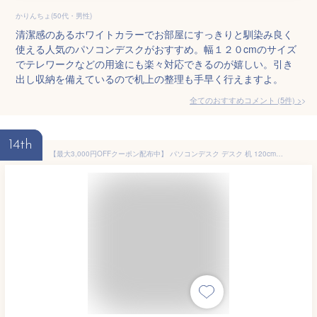
かりんちょ(50代・男性)
清潔感のあるホワイトカラーでお部屋にすっきりと馴染み良く
使える人気のパソコンデスクがおすすめ。幅１２０cmのサイズ
でテレワークなどの用途にも楽々対応できるのが嬉しい。引き
出し収納を備えているので机上の整理も手早く行えますよ。
全てのおすすめコメント
(
5
件)
>
14th
【最大3,000円OFFクーポン配布中】 パソコンデスク デスク 机 120cm幅 pcデスク ワークデスク 学習机 北欧 白 ホワイト テレワーク 在宅勤務 木製 木製デスク おしゃれ 学習デスク パソコンラック シンプル 勉強机 大人 モダンデザイン Antwerp 〔アントワープ〕