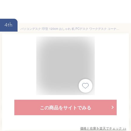
4th
パソコンデスク l字型 120cm おしゃれ 机 PCデスク ワークデスク コーナーデスク ゲーミングデスク オフィスデスク 学習机 勉強机 作業机 シンプル 北欧 収納 棚付き ラック付き ディスプレイ棚付き L字デスク 120cm幅 merrily〔メラリー〕 デスク単体販売
この商品をサイトでみる
価格と在庫を
楽天
でチェック
>>