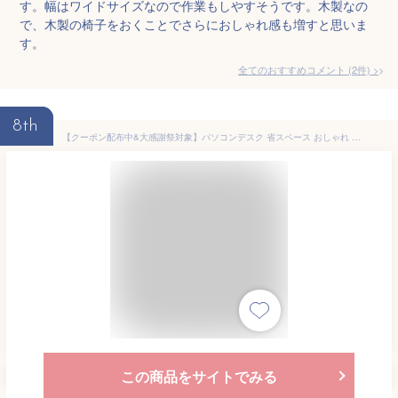
す。幅はワイドサイズなので作業もしやすそうです。木製なの
で、木製の椅子をおくことでさらにおしゃれ感も増すと思いま
す。
全てのおすすめコメント
(
2
件)
>
8th
【クーポン配布中&大感謝祭対象】パソコンデスク 省スペース おしゃれ ハイタイプ 鏡面デスク 90cm幅 ホワイト 白 オフィスデスク 学習机 学習デスク pcデスク 奥行 60cm幅 事務づくえ 事務机 勉強机 文机 長机 北欧 可愛い かわいい 【Pixi】 ピクシー (アーバン)(white)
この商品をサイトでみる