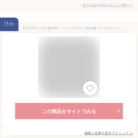
全てのおすすめコメント
(
6
件)
>
13th
【3％OFFクーポン配布中】 パソコンデスク 120cm幅 オフィスデスク ワークデスク おしゃれ 木製 人気 北欧 ナチュラル かわいい 白 ホワイト PCデスク PC台 学習机 勉強机 大人 パソコン机 PCデスク パソコンデスク 作業机 シンプル モダン 収納
この商品をサイトでみる
価格と在庫を
楽天
でチェック
>>