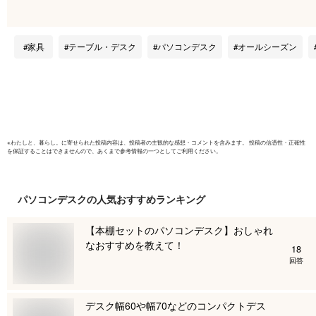
勤務 木製 120 奥行
台 PCデス
50cm 北欧 シンプル
家具) 北欧 
ホワイト 勉強机 大
〔アントワ
家具
テーブル・デスク
パソコンデスク
オールシーズン
人 学習机 120cm幅
ワイト×
引き出し かわいい
(パソコン
パソコン台 パソコン
ス机 PC台
机 PC台 Toluca
※
わたしと、暮らし。
に寄せられた投稿内容は、投稿者の主観的な感想・コメントを含みます。 投稿の信憑性・正確性
を保証することはできませんので、あくまで参考情報の一つとしてご利用ください。
パソコンデスク
の人気おすすめランキング
【本棚セットのパソコンデスク】おしゃれ
なおすすめを教えて！
18
回答
デスク幅60や幅70などのコンパクトデス