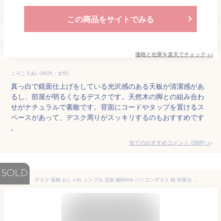
この商品をサイトでみる
価格と在庫を
楽天
でチェック
>>
ころころあい(40代・女性)
真っ白で鏡面仕上げをしている光沢感のある天板が清潔感があ
るし、部屋が明るくなるデスクです。天然木の脚との組み合わ
せがナチュラルで素敵です。背面にコードやタップを置けるス
ペースがあって、デスク周りがスッキリするのもおすすめです
。
全てのおすすめコメント
(
26
件)
>
SOLD
デスク 収納 おしゃれ シンプル 北欧 幅80cm パソコンデスク 机 作業台 勉強机 学習机 事務机 pcデスク 木製 天然木 アンティーク モダン 男前 かわいい 可愛い カントリー 高級感 コンパクト ナチュラル ホワイト 白 ブラウン