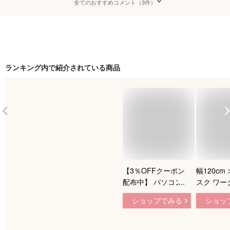
全てのおすすめコメント（3件）
ランキング内で紹介されている商品
【3％OFFクーポン
幅120cm
配布中】 パソコンデ
スク ワー
スク 120cm デスク
パソコンデ
ショップでみる
ショッ
机 おしゃれ 収納 PC
ゃれ 学習
デスク ワークデスク
ソコンラッ
白 テレワーク 在宅
机 勉強机