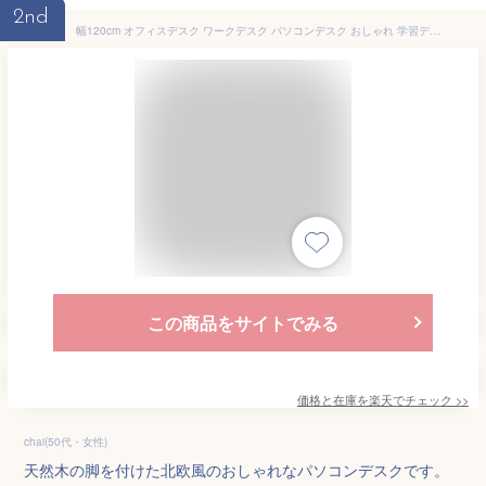
2nd
幅120cm オフィスデスク ワークデスク パソコンデスク おしゃれ 学習デスク パソコンラック (学習机 勉強机 パソコン台 PCデスク SOHO家具) 北欧 Antwerp 〔アントワープ〕 ホワイト×ナチュラル(パソコン台 オフィス机 PC台 大人)
この商品をサイトでみる
価格と在庫を
楽天
でチェック
>>
chai(50代・女性)
天然木の脚を付けた北欧風のおしゃれなパソコンデスクです。