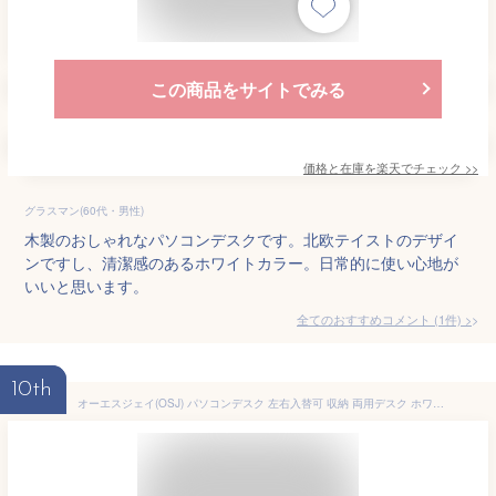
この商品をサイトでみる
価格と在庫を
楽天
でチェック
>>
グラスマン(60代・男性)
木製のおしゃれなパソコンデスクです。北欧テイストのデザイ
ンですし、清潔感のあるホワイトカラー。日常的に使い心地が
いいと思います。
全てのおすすめコメント
(
1
件)
>
10th
オーエスジェイ(OSJ) パソコンデスク 左右入替可 収納 両用デスク ホワイト×ホワイト ハイタイプ 111×50×121 WF192557CAA