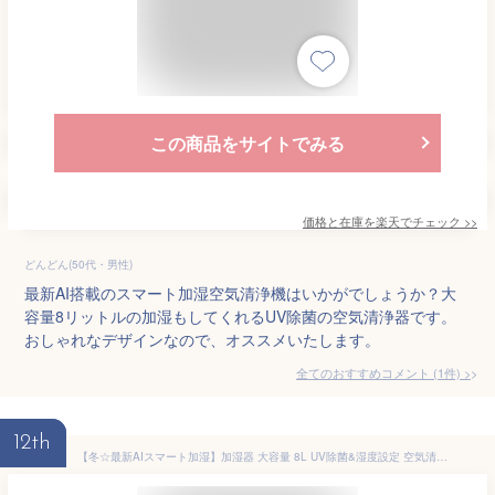
この商品をサイトでみる
価格と在庫を
楽天
でチェック
>>
どんどん(50代・男性)
最新AI搭載のスマート加湿空気清浄機はいかがでしょうか？大
容量8リットルの加湿もしてくれるUV除菌の空気清浄器です。
おしゃれなデザインなので、オススメいたします。
全てのおすすめコメント
(
1
件)
>
12th
【冬☆最新AIスマート加湿】加湿器 大容量 8L UV除菌&湿度設定 空気清浄機 床置き・卓上 超音波 加湿器 次亜塩素酸水対応 おしゃれ 加湿 アロマ タワー加湿器 40畳 3段階ミスト調節 湿度センサー オフィス 部屋 お手入れ簡単 タイマー 静音 リモコン付 空焚き防止 家庭 脱臭