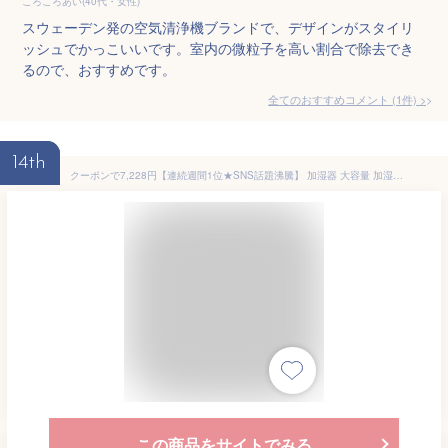
ころころあい(40代・女性)
スウェーデン発の空気清浄機ブランドで、デザインがスタイリ
ッシュでかっこいいです。室内の微粒子を高い割合で除去でき
るので、おすすめです。
全てのおすすめコメント
(
1
件)
>
14th
クーポンで7,228円【連続週間1位★SNS話題沸騰】 加湿器 大容量 加湿器 卓上 9L AIスマート加湿 加湿機 ハイブリッド加湿器 加湿器 スチーム式 5重除菌 空気清浄機 湿度設定 マイナスイオン UVライト除菌 高温除菌 リモコン 次亜塩素酸水対応 アロマ対応
この商品をサイトでみる