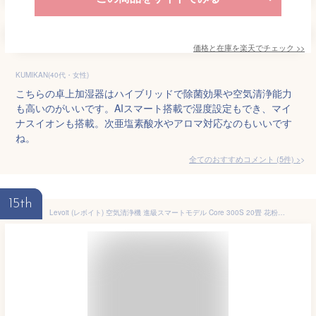
価格と在庫を
楽天
でチェック
>>
KUMIKAN(40代・女性)
こちらの卓上加湿器はハイブリッドで除菌効果や空気清浄能力
も高いのがいいです。AIスマート搭載で湿度設定もでき、マイ
ナスイオンも搭載。次亜塩素酸水やアロマ対応なのもいいです
ね。
全てのおすすめコメント
(
5
件)
>
15th
Levoit (レボイト) 空気清浄機 進級スマートモデル Core 300S 20畳 花粉モード 自動運転 小型 卓上 静音 除臭 ハウスダスト 強力 ホワイト