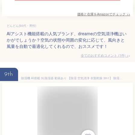
価格と在庫を
Amazon
でチェック
>>
どんどん(50代・男性)
AIアシスト機能搭載の人気ブランド、dreameの空気清浄機はい
かがでしょうか？空気の状態や周囲の変化に応じて、風向きと
風量を自動で最適化してくれるので、おススメです！
全てのおすすめコメント
(
1
件)
>
9th
除湿機 AI搭載 3L除湿器 動画あり 【除湿 空気清浄 衣類乾燥 3in1】 除湿乾燥機 空気清浄機 1L/日除湿量