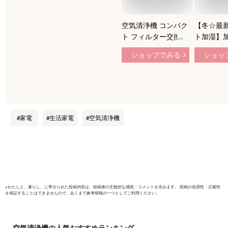
空気清浄機 コンパク
【冬☆最新
ト フィルター交換不
ト加湿】加
要 光触媒 スマートAI
量 8L U
ショップでみる
ショッ
空気清浄機 YFLife
設定 空気
AIRone | 花粉 ペット
置き・卓上
除菌 タバコ 車 小型
加湿器 次
卓上 車用 トイレ ウ
対応 おし
イルス対策 消臭 車
アロマ タ
載 ポータブル デス
40畳 3
家電
生活家電
空気清浄機
ク ホルムアルデヒド
節 湿度セ
USB 一人暮らし フ
フィス 部
ィルター 水洗い 洗
れ簡単 タ
える
音 リモコ
き防止 家
※
わたしと、暮らし。
に寄せられた投稿内容は、投稿者の主観的な感想・コメントを含みます。 投稿の信憑性・正確性
を保証することはできませんので、あくまで参考情報の一つとしてご利用ください。
空気清浄機
の人気おすすめランキング