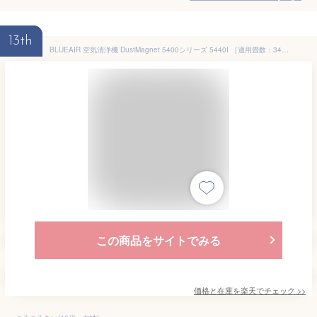
13th
BLUEAIR 空気清浄機 DustMagnet 5400シリーズ 5440I ［適用畳数：34畳 /PM2.5対応］ 5440I
この商品をサイトでみる
価格と在庫を
楽天
でチェック
>>