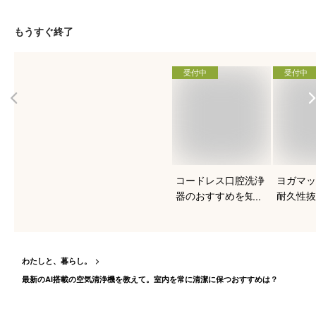
もうすぐ終了
受付中
受付中
コードレス口腔洗浄
ヨガマッ
器のおすすめを知り
耐久性抜
たい！
すい人気
は？
わたしと、暮らし。
最新のAI搭載の空気清浄機を教えて。室内を常に清潔に保つおすすめは？