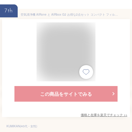
7th
空気清浄機 AIRone と AIRbox G2 お得な2点セット コンパクト フィルター交換不要 光触媒 スマートAI空気清浄機 | 花粉 ペット 除菌 タバコ 車 小型 卓上 車用 トイレ ウイルス対策 消臭 車載 ポータブル デスク ホルムアルデヒド USB 一人暮らし フィルター 水洗い 洗える
この商品をサイトでみる
価格と在庫を
楽天
でチェック
>>
KUMIKAN(40代・女性)