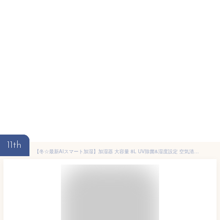
11th
【冬☆最新AIスマート加湿】加湿器 大容量 8L UV除菌&湿度設定 空気清浄機 床置き?卓上 超音波 加湿器 次亜塩素酸水対応 おしゃれ 加湿