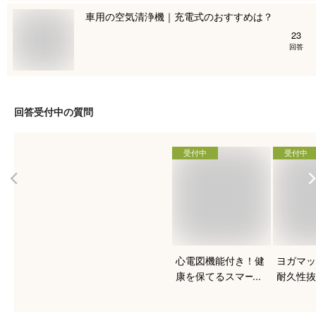
車用の空気清浄機｜充電式のおすすめは？
23
回答
回答受付中の質問
受付中
受付中
心電図機能付き！健
ヨガマッ
康を保てるスマート
耐久性抜
ウォッチのおすすめ
すい人気
は？
は？