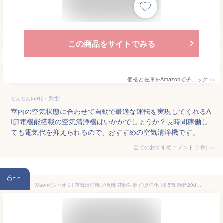
この商品をサイトでみる
価格と在庫を
Amazon
でチェック
>>
どんどん(50代・男性)
室内の空気状態に合わせて自動で最適な運転を実現してくれるA
I節電機能搭載の空気清浄機はいかがでしょうか？長時間稼働し
ても電気代を抑えられるので、おすすめの空気清浄機です。
全てのおすすめコメント
(
1
件)
>
6th
Xiaomi(シャオミ) 空気清浄機 脱臭機 花粉対策 消臭強化 16.5畳 静音20dB ペット専用活性炭 ウイルス PM2.5 ホコリ ニオイ カビ フケ 集じん ほこり 省エネ スリープモード 風量の自動調整 音声操作 アプリで遠隔操作 ペット用スマート 空気清浄機