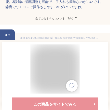
能。3段階の湿度調整も可能で、手入れも簡単なのがいいです。
静音でリモコンで操作もしやすいのがいいですね。
全てのおすすめコメント（2件）
3rd
【2025新品★30L超大容量加湿】加湿器 超音波式 大容量30L 空気清浄機 花粉対策 UVライト付き 除菌 四核霧化 空焚き防止 上部給水 4段階調節 最大噴霧量3000ML/H 120畳 静音 節電 省エネ 静音 節電 省エネ オフィス 部屋 タイマー 家庭用 リモコン付き 花粉症/乾燥対策
この商品をサイトでみる