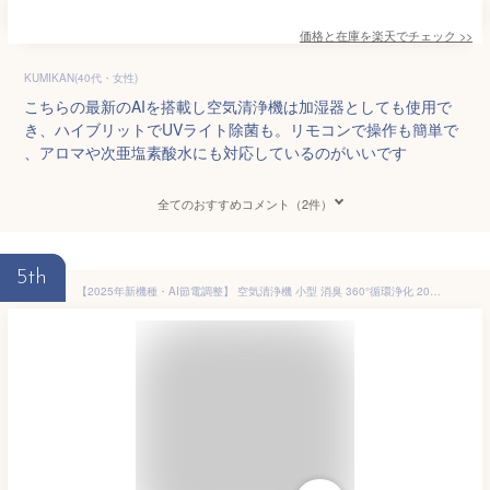
価格と在庫を
楽天
でチェック
>>
KUMIKAN(40代・女性)
こちらの最新のAIを搭載し空気清浄機は加湿器としても使用で
き、ハイブリットでUVライト除菌も。リモコンで操作も簡単で
、アロマや次亜塩素酸水にも対応しているのがいいです
全てのおすすめコメント（2件）
5th
【2025年新機種・AI節電調整】 空気清浄機 小型 消臭 360°循環浄化 20db静音 23~40畳対応 脱臭機 PM2.5 除菌 アレルギー対策 集じん 猫/犬 ペットの毛 静電 HEPAフィルター 3段風速 LEDスクリーン 睡眠モード ナイトライト チャイルドロック 省エネ 節電 軽量 卓上/リビング/子供部屋 一人暮らし おしゃれインテリア 母の日