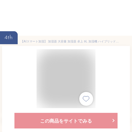
4th
【AIスマート加湿】 加湿器 大容量 加湿器 卓上 9L 加湿機 ハイブリッド加湿器 加湿器 スチーム式 5重除菌 空気清浄機 湿度設定 マイナスイオン UVライト除菌 高温除菌 リモコン 次亜塩素酸水対応 アロマ対応 入切タイマー 省エネ 母の日
この商品をサイトでみる