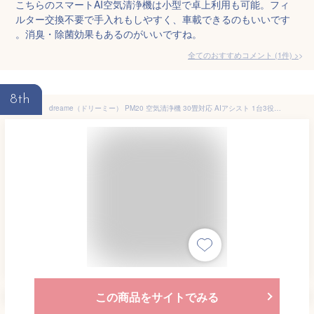
こちらのスマートAI空気清浄機は小型で卓上利用も可能。フィ
ルター交換不要で手入れもしやすく、車載できるのもいいです
。消臭・除菌効果もあるのがいいですね。
全てのおすすめコメント
(
1
件)
>
8th
dreame（ドリーミー） PM20 空気清浄機 30畳対応 AIアシスト 1台3役（清浄 送風 温風） ペットモード 多層フィルター構造 LCD表示 アプリ操作
この商品をサイトでみる