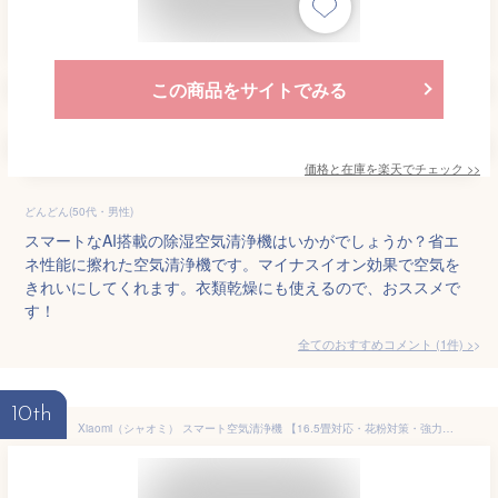
この商品をサイトでみる
価格と在庫を
楽天
でチェック
>>
どんどん(50代・男性)
スマートなAI搭載の除湿空気清浄機はいかがでしょうか？省エ
ネ性能に擦れた空気清浄機です。マイナスイオン効果で空気を
きれいにしてくれます。衣類乾燥にも使えるので、おススメで
す！
全てのおすすめコメント
(
1
件)
>
10th
Xiaomi（シャオミ） スマート空気清浄機 【16.5畳対応・花粉対策・強力脱臭】PM2.5対策 集じん ほこり 臭い hepa ペットの毛 カビ 消臭｜小型 軽量 静音 卓上/床置き 寝室 玄関 省エネ｜アプリ 音声操作 自動運転 4 Compact