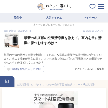
受付中
人気アイテム
マイページ
本ページはプロモーションを含みます
最終更新日：2026/05/16
82
View
20
コメント
最新のAI搭載の空気清浄機を教えて。室内を常に清
潔に保つおすすめは？
部屋の空気の状態を自動で判断してくれる、AI搭載の最新空気清浄機を検討してい
ます。省エネ性能が非常に高く、スマホ連携で空気の汚れを可視化できる最新モデ
ルのおすすめはどれでしょうか？
わたしと、暮らし。編集部
1st
空気清浄機 コンパクト フィルター交換不要 光触媒 スマートAI空気清浄機 YFLife AIRone | 花粉 ペット 除菌 タバコ 車 小型 卓上 車用 トイレ ウイルス対策 消臭 車載 ポータブル デスク ホルムアルデヒド USB 一人暮らし フィルター 水洗い 洗える