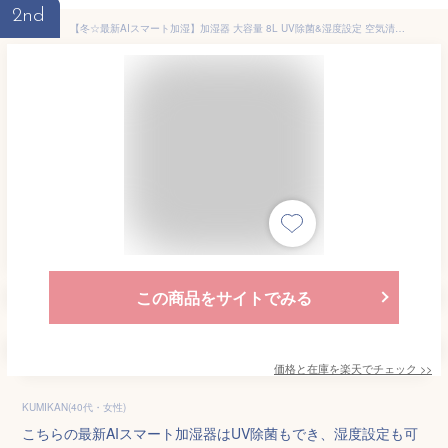
2nd
【冬☆最新AIスマート加湿】加湿器 大容量 8L UV除菌&湿度設定 空気清浄機 床置き・卓上 超音波 加湿器 次亜塩素酸水対応 おしゃれ 加湿 アロマ タワー加湿器 40畳 3段階ミスト調節 湿度センサー オフィス 部屋 お手入れ簡単 タイマー 静音 リモコン付 空焚き防止 家庭 脱臭
この商品をサイトでみる
価格と在庫を
楽天
でチェック
>>
KUMIKAN(40代・女性)
こちらの最新AIスマート加湿器はUV除菌もでき、湿度設定も可