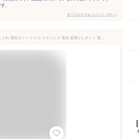
です。
全てのおすすめコメント
(
1
件)
>
【1年保証】 電気ケトル 1L おしゃれ 電気ポット ケトル ステンレス 電気 湯沸かしポット 電気やかん 湯沸かし器 湯沸かしケトル 細口 湯沸しポット スリムノズル コーヒー用 コーヒードリップ かわいい 北欧