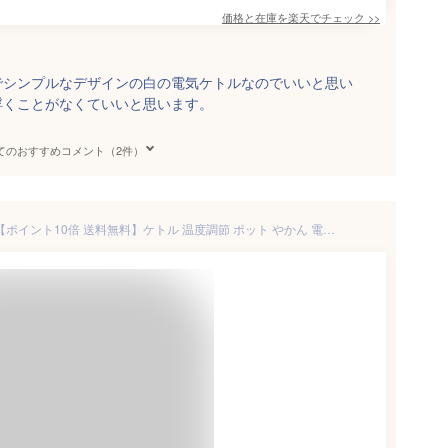
価格と在庫を
楽天
でチェック
>>
でシンプルなデザインの白の電気ケトルなのでいいと思い
浮くことがなくていいと思います。
てのおすすめコメント（2件）
電気ケトル おしゃれ モッシュ【ポイント10倍 送料無料】ケトル 温度調節 ポット やかん 電気 電気ポット 温度設定 保温 電気やかん 出産祝い 木目調 結婚祝い ギフト 授乳 湯沸し 北欧 小型 コンパクト 湯沸かしポット 珈琲 コーヒー【mosh! 電気ケトル 0.8L】