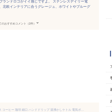
Oブランドロゴがイイ感じですよ。 ステンレスデイリー電
色、北欧インテリアに合うグレージュ、ホワイトやブルーグ
てのおすすめコメント（2件）
電気ケトル おしゃれ ステンレス コーヒー 珈琲 細口 ハンドドリップ 湯沸かしケトル 電気ポット 1L やかん カフェ キッチン家電 北欧 大人かわいい ミルク 授乳 離乳食 ホーロー調 オートオフ機能 プレゼント 新築祝い ( ブルーノ BRUNO ステンレスデイリーケトル )