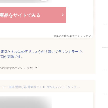
商品をサイトでみる
価格と在庫を
楽天
でチェック
>>
な電気ケトルは如何でしょうか？濃いブラウンカラーで、
ぎ口が素敵です。
てのおすすめコメント（2件）
電気ケトル ステンレス 細口 コーヒー 珈琲 湯沸し器 電気ポット 1L やかん ハンドドリップ カフェ キッチン家電 ミルク 授乳 離乳食 大人可愛い 北欧 ホーロー調 スリム オートオフ機能 簡単操作 贈り物 誕生日 結婚祝い( ブルーノ BRUNO ステンレスデイリーケトル )