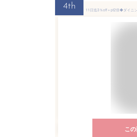
4th
この