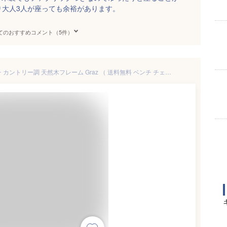
あり大人3人が座っても余裕があります。
てのおすすめコメント（5件）
背付きベンチ ダイニングベンチ カントリー調 天然木フレーム Graz （ 送料無料 ベンチ チェア ダイニングチェア チェアー イス いす 椅子 ダイニング 食卓 背もたれ 背もたれ付き ナチュラル ブラウン ブルー 青 木製 木目 北欧 ）