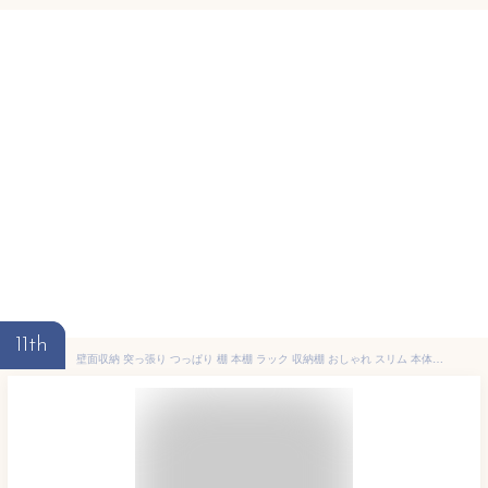
11th
壁面収納 突っ張り つっぱり 棚 本棚 ラック 収納棚 おしゃれ スリム 本体 幅75 耐震 薄型 木製 リビング 収納 省スペース 北欧 モダン 地震対策 ナチュラル/ブラウン/ホワイト pr2-750 netc5