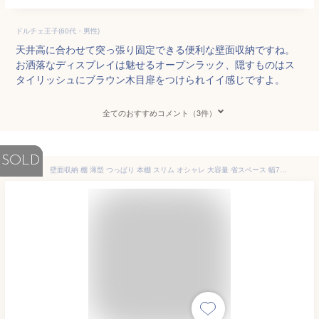
ドルチェ王子(60代・男性)
天井高に合わせて突っ張り固定できる便利な壁面収納ですね。
お洒落なディスプレイは魅せるオープンラック、隠すものはス
タイリッシュにブラウン木目扉をつけられイイ感じですよ。
全てのおすすめコメント（3件）
SOLD
壁面収納 棚 薄型 つっぱり 本棚 スリム オシャレ 大容量 省スペース 幅75 奥行23 ラック プローバ2 本体 オープンラック 木製 耐震 棚 おしゃれ 北欧 突っ張り 収納 リビング 収納棚 マンガ収納 漫画 モダン 地震対策 ナチュラル/ブラウン/ホワイト