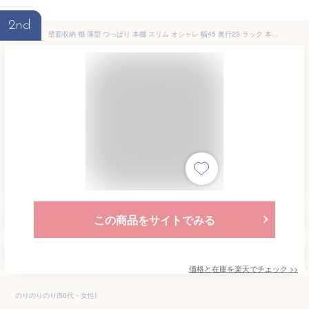
2nd
壁面収納 棚 薄型 つっぱり 本棚 スリム オシャレ 幅45 奥行23 ラック 本体 オープンラック 木製 大容量 耐震 棚 おしゃれ 北欧 突っ張り 収納 リビング 収納棚 省スペース マンガ収納 漫画 モダン 地震対策 天井 ナチュラル/ブラウン/ホワイト pr2-450 プローバー2 works
この商品をサイトでみる
価格と在庫を
楽天
でチェック
>>
のりのりのり(50代・女性)