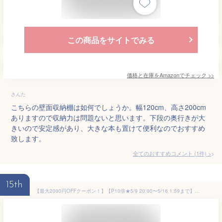
この商品をサイトでみる
価格と在庫を
Amazon
でチェック
>>
さんた
こちらの壁面収納棚は如何でしょうか。幅120cm、高さ200cm
ありますので収納力は問題ないと思います。下段の奥行きが大
きいので安定感があり、大きな本も置けて便利なのでおすすめ
致します。
全てのおすすめコメント
(
1
件)
>
15th
【最大2000円OFFクーポン！】【P10倍★5/9 20:00〜5/16 1:59まで】ベルメゾン 突っ張り木製シェルフ 「 ブラウン 」◆C／75×17◆ ◇ 家具 収納 リビング ラック ウッド 天然木 つっぱり 棚 奥行 大容量 シンプル 北欧 シェルフ 木製 ◇