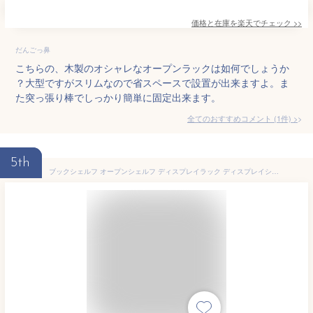
価格と在庫を
楽天
でチェック
>>
だんごっ鼻
こちらの、木製のオシャレなオープンラックは如何でしょうか
？大型ですがスリムなので省スペースで設置が出来ますよ。ま
た突っ張り棒でしっかり簡単に固定出来ます。
全てのおすすめコメント
(
1
件)
>
5th
ブックシェルフ オープンシェルフ ディスプレイラック ディスプレイシェルフ マガジンラック 幅90cm 伸縮シェルフ L字型シェルフ 間仕切り 背面化粧 おしゃれ 北欧 ナチュラル ホワイト ブラウン ライク伸縮ラック ハイタイプ （WH/DNA/LBR）