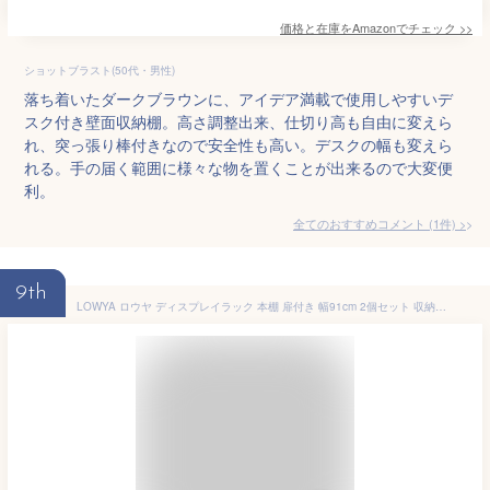
価格と在庫を
Amazon
でチェック
>>
ショットブラスト(50代・男性)
落ち着いたダークブラウンに、アイデア満載で使用しやすいデ
スク付き壁面収納棚。高さ調整出来、仕切り高も自由に変えら
れ、突っ張り棒付きなので安全性も高い。デスクの幅も変えら
れる。手の届く範囲に様々な物を置くことが出来るので大変便
利。
全てのおすすめコメント
(
1
件)
>
9th
LOWYA ロウヤ ディスプレイラック 本棚 扉付き 幅91cm 2個セット 収納 木製 おしゃれブラウン