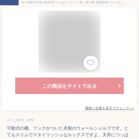
[5/15限定P6倍※条件付] つっぱり ラック 突っ張り棒 壁面収納 ウォールシェルフ 壁面 薄型 つっぱり式ラダーラック リビング キッチン 玄関 収納棚 木製 おしゃれ 北欧 ディスプレイラック 60幅 WALF ウォルフ ホワイト ナチュラル ブラウン 新生活
この商品をサイトでみる
価格と在庫を
楽天
でチェック
>>
ぴいこ(40代・女性)
可動式の棚、フックがついた木製のウォールシェルフです。と
てもスリムでスタイリッシュなルックスですよ。天井につっぱ