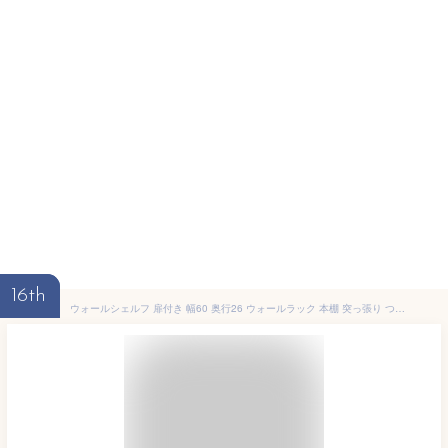
16th
ウォールシェルフ 扉付き 幅60 奥行26 ウォールラック 本棚 突っ張り つっぱり 耐震 壁面 天井 まで 突っ張り式 つっぱり式 壁面収納 伸縮 薄型 木製 漫画 マンガ A4 大容量 収納 一人暮らし 棚 スリム ラック 収納棚 地震対策 北欧 おしゃれ 白 ホワイト 茶色 ブラウン 扉