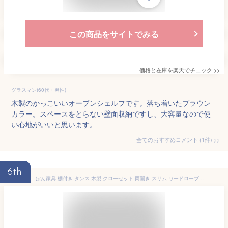
この商品をサイトでみる
価格と在庫を
楽天
でチェック
>>
グラスマン(60代・男性)
木製のかっこいいオープンシェルフです。落ち着いたブラウン
カラー。スペースをとらない壁面収納ですし、大容量なので使
い心地がいいと思います。
全てのおすすめコメント
(
1
件)
>
6th
ぼん家具 棚付き タンス 木製 クローゼット 両開き スリム ワードローブ 収納 ダークブラウン