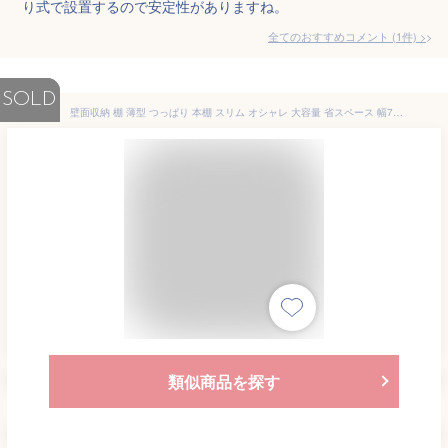
り式で設置するので安定性がありますね。
全てのおすすめコメント
(
1
件)
>
SOLD
壁面収納 棚 薄型 つっぱり 本棚 スリム オシャレ 大容量 省スペース 幅75 奥行23 ラック プローバ2 本体 オープンラック 木製 耐震 棚 おしゃれ 北欧 突っ張り 収納 リビング 収納棚 マンガ収納 漫画 モダン 地震対策 ナチュラル/ブラウン/ホワイト pr2-750 works
類似商品を探す