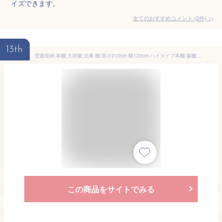
イズできます。
全てのおすすめコメント
(
2
件)
>
13th
壁面収納 本棚 大容量 文庫 棚 高さ210cm 幅120cm ハイタイプ本棚 書棚 大量収納 多目的ラック 書斎 シェルフ ラック クラシア ブックシェルフ 本箱 書庫 収納 コミック 漫画 木製 多目的棚 収納ラック スリム 引き出し付き 引き出し 小物収納 おしゃれ
この商品をサイトでみる