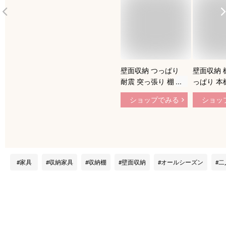
壁面収納 つっぱり
壁面収納 
耐震 突っ張り 棚 収
っぱり 本
納棚 おしゃれ スリ
オシャレ 
ショップでみる
ショッ
ム リビング 収納 省
23 ラック
スペース プローバ2
プンラック
在宅 テレワーク 本
容量 耐震
棚 本体 幅60 薄型 木
れ 北欧 
製 北欧 モダン 地震
納 リビン
対策 ナチュラル/ブ
省スペース
家具
収納家具
収納棚
壁面収納
オールシーズン
二
ラウン/ホワイト pr2-
納 漫画 
600 netc5
対策 天井
ル/ブラウ
ト pr2-4
ー2 works