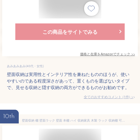
この商品をサイトでみる
価格と在庫を
Amazon
でチェック
>>
あみあみあみ(40代・女性)
壁面収納は実用性とインテリア性を兼ねたもののほうが、使い
やすいのである程度深さがあって、置くものを選ばないタイプ
で、見せる収納と隠す収納の両方ができるものがお勧めです。
全てのおすすめコメント
(
1
件)
>
10th
壁面収納 棚 壁面ラック 壁面 本棚 ハイ 収納家具 木製 ラック 収納棚 可動棚 大容量 リビング 書斎 おしゃれ 北欧 シンプル 6段 六段 幅60cm 奥行30cm 高さ180 ウォールナット ブラック ホワイト オーク