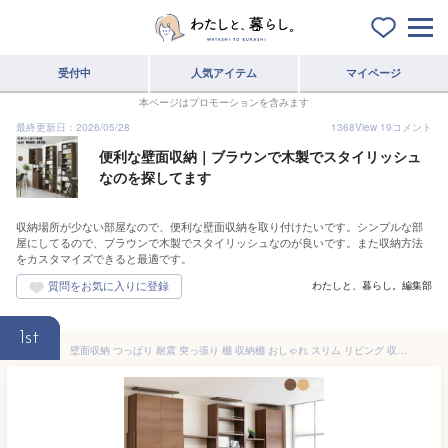
受付中
人気アイテム
マイページ
本ページはプロモーションを含みます
最終更新日：2026/05/28
1368
View
19
コメント
便利な壁面収納｜ブラウンで木製でスタイリッシュ
なのを探してます
収納場所が少ない部屋なので、便利な壁面収納を取り付けたいです。シンプルな部
屋にしてるので、ブラウンで木製でスタイリッシュなのが良いです。また収納方法
をカスタマイズできると最適です。
わたしと、暮らし。編集部
1st
壁面収納 つっぱり 耐震 突っ張り 棚 収納棚 おしゃれ スリム リビング 収納 省スペース プローバ2 在宅 テレワーク 本棚 本体 幅60 薄型 木製 北欧 モダン 地震対策 ナチュラル/ブラウン/ホワイト pr2-600 netc5