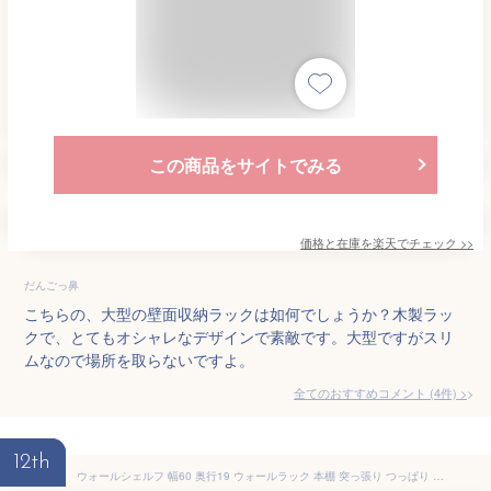
この商品をサイトでみる
価格と在庫を
楽天
でチェック
>>
だんごっ鼻
こちらの、大型の壁面収納ラックは如何でしょうか？木製ラッ
クで、とてもオシャレなデザインで素敵です。大型ですがスリ
ムなので場所を取らないですよ。
全てのおすすめコメント
(
4
件)
>
12th
ウォールシェルフ 幅60 奥行19 ウォールラック 本棚 突っ張り つっぱり 耐震 壁面 天井 まで 突っ張り式 つっぱり式 壁面収納 伸縮 薄型 木製 文庫本 漫画 マンガ 単行本 大容量 収納 一人暮らし 棚 スリム ラック 収納棚 地震対策 北欧 おしゃれ 白 ホワイト 茶色 ブラウン