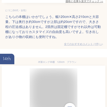
価格と在庫を
楽天
でチェック
>>
にづこ(50代・女性)
こちらの本棚はいかがでしょう。幅120cm✕高さ210cmと大容
量。下は奥行き約30cmですが上部は約20cmですので、大きさ
程の圧迫感はありません。2箇所は固定棚ですがそれ以外は可動
棚になっておりカスタマイズの自由度も高いですよ。引き出し
があり小物の収納にも便利ですね。
全てのおすすめコメント
(
1
件)
>
14th
木製ロング本棚 120cm ブラウン