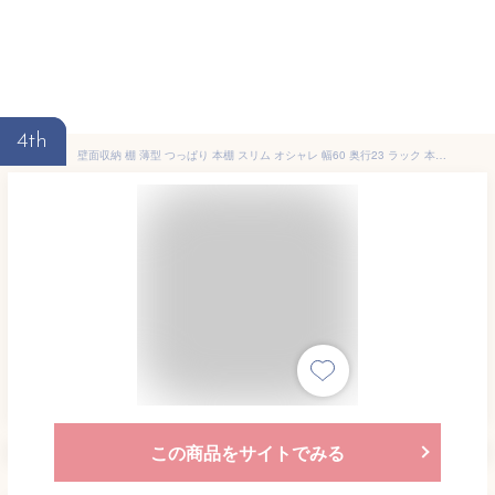
4th
壁面収納 棚 薄型 つっぱり 本棚 スリム オシャレ 幅60 奥行23 ラック 本体 オープンラック 木製 大容量 耐震 棚 おしゃれ 北欧 突っ張り 収納 リビング 収納棚 省スペース マンガ収納 漫画 モダン 地震対策 天井 ナチュラル/ブラウン/ホワイト pr2-600
この商品をサイトでみる