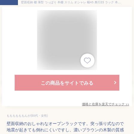
壁面収納 棚 薄型 つっぱり 本棚 スリム オシャレ 幅45 奥行23 ラック 本体 オープンラック 木製 大容量 耐震 棚 おしゃれ 北欧 突っ張り 収納 リビング 収納棚 省スペース マンガ収納 漫画 モダン 地震対策 天井 ナチュラル/ブラウン/ホワイト pr2-450
この商品をサイトでみる
価格と在庫を
楽天
でチェック
>>
ももももももんが(50代・女性)
壁面収納のおしゃれなオープンラックです。突っ張り式なので
地震が起きても倒れにくいですし、濃いブラウンの木製の質感