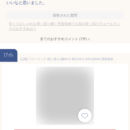
いいなと思いました。
回答された質問
安くておしゃれな突っ張り棚！壁面収納で人気の突っ張りウォールラッ
クのおすすめは？
全てのおすすめコメント
(
1
件)
>
17th
[山善] フリーラック (突っ張り) 幅60.5×奥行25.5×200-260cm 壁面収納 棚板の高さが変えられる 組立品 アンティークアイボリー／サンドホワイト RTF-6025(AIV/SWH)