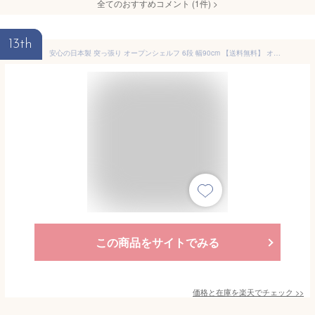
全てのおすすめコメント
(
1
件)
>
13th
安心の日本製 突っ張り オープンシェルフ 6段 幅90cm 【送料無料】 オープンラック 突っ張り棚 突っ張りラック おしゃれ 日本製 安い 頑丈 強力 壁面収納 壁面ラック リビング 飾り棚 ウォールラック ウォールシェルフ
この商品をサイトでみる
価格と在庫を
楽天
でチェック
>>