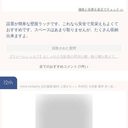
価格と在庫を
楽天
でチェック
>>
設置が簡単な壁面ラックです。これなら安全で見栄えもよくて
おすすめです。スペースはあまり取りませんが、たくさん収納
出来ますよ。
回答された質問
【ウォールシェルフ】おしゃれな北欧風の壁掛け棚・飾り棚を教えて。
全てのおすすめコメント
(
1
件)
>
12th
moca company 頑丈書棚 幅90 上置きセット A4対応 大容量 重厚 突っ張り 本棚 オープン ラック 奥行30 ホワイト