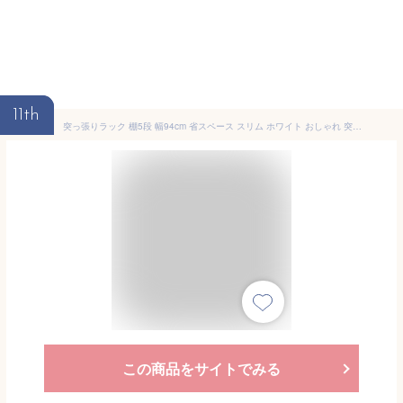
11th
突っ張りラック 棚5段 幅94cm 省スペース スリム ホワイト おしゃれ 突っ張り壁面収納ラック ランドリーラック パーテーション 突っ張り棚 つっぱり棚 つっぱりラック 突っ張り 棚 ラック シェルフ 壁面 スリム 収納 【送料無料】
この商品をサイトでみる