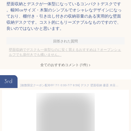
壁面収納とデスクが一体型になっているコンパクトデスクです
。幅90㎝サイズ・木製のシンプルでオシャレなデザインになっ
ており、棚付き・引き出し付きの収納容量のある実用的な壁面
収納デスクです。コスト的にもリーズナブルなものですので、
良いのではないかと思います。
回答された質問
壁面収納でデスクも一体型なのに安く買えるおすすめは？オープンシェ
ルフでも扉付きでも構いません。
全てのおすすめコメント
(
1
件)
>
3rd
[枚数限定クーポン配布中! 7/1 0:00-7/7 9:59] デスク 壁面収納 書斎 木目調 大型 パソコンデスク システムデスク 本棚 ラック ラック付 事務所 オフィス 机 シンプル PCデスク 勉強机 在宅 リモートワーク テレワーキング