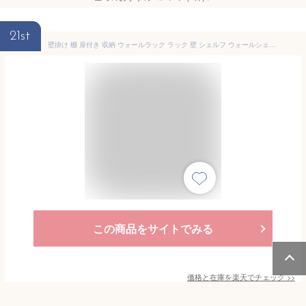
21st
壁掛け 棚 扉付き 収納 ウォールラック ラック 壁 シェルフ ウォールシェルフ ボックス 白 扉つき ホワイト ウォールボックス おしゃれ ウォールキャビネット リビング収納 北欧 本棚 木製 トイレ収納棚 リビング 吊戸棚 玄関 トイレ キッチン 石膏ボード 幅75 WB7- DX B-M
この商品をサイトでみる
価格と在庫を
楽天
でチェック
>>