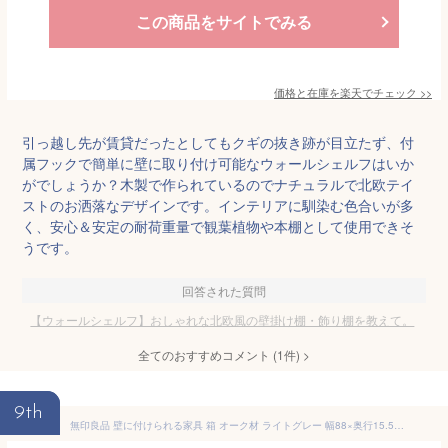
この商品をサイトでみる
価格と在庫を
楽天
でチェック
>>
引っ越し先が賃貸だったとしてもクギの抜き跡が目立たず、付
属フックで簡単に壁に取り付け可能なウォールシェルフはいか
がでしょうか？木製で作られているのでナチュラルで北欧テイ
ストのお洒落なデザインです。インテリアに馴染む色合いが多
く、安心＆安定の耐荷重量で観葉植物や本棚として使用できそ
うです。
回答された質問
【ウォールシェルフ】おしゃれな北欧風の壁掛け棚・飾り棚を教えて。
全てのおすすめコメント
(
1
件)
>
9th
無印良品 壁に付けられる家具 箱 オーク材 ライトグレー 幅88×奥行15.5×高さ19cm 44520680