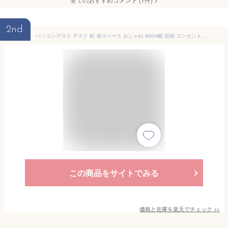
2nd
パソコンデスク デスク 机 省スペース おしゃれ 90cm幅 収納 コンセント 棚付き 引き出し付き 壁面収納 木製 シンプル 学習机 学習デスク 高校生 部屋 勉強机 大学生 中学生 大人 テレワーク 在宅勤務 リモート 新生活
この商品をサイトでみる
価格と在庫を
楽天
でチェック
>>