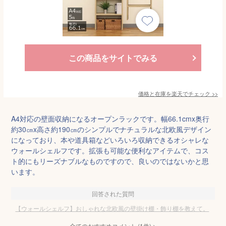
この商品をサイトでみる
価格と在庫を
楽天
でチェック
>>
A4対応の壁面収納になるオープンラックです。幅66.1cmx奥行
約30㎝x高さ約190㎝のシンプルでナチュラルな北欧風デザイン
になっており、本や道具箱などいろいろ収納できるオシャレな
ウォールシェルフです。拡張も可能な便利なアイテムで、コス
ト的にもリーズナブルなものですので、良いのではないかと思
います。
回答された質問
【ウォールシェルフ】おしゃれな北欧風の壁掛け棚・飾り棚を教えて。
全てのおすすめコメント
(
1
件)
>