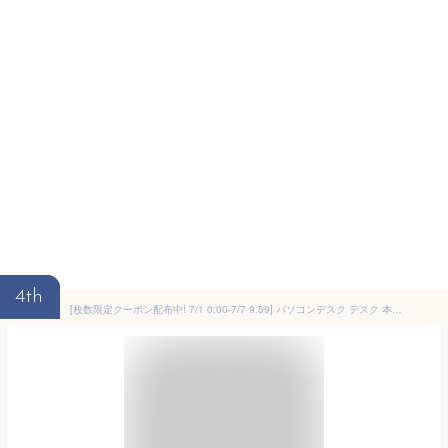
4th
[枚数限定クーポン配布中! 7/1 0:00-7/7 9:59] パソコンデスク デスク 本棚付き 壁面収納付き 書斎机 大容量 可動棚 ワークデスク 机 つくえ 学習机 勉強机 学習デスク 大人 大学生 高校生 中学生 子供 収納付き 木製 タップ収納 在宅 リモートワーク