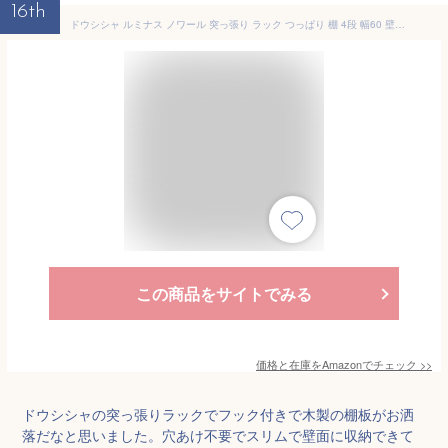
16th
ドウシシャ ルミナス ノワール 突っ張り ラック つっぱり 棚 4段 幅60 壁面収納 ウォールラック 簡単取付 段差対応 有孔ボード フック付き 穴あけ不要 壁を傷つけない 木製棚板 スリム 黒 ブラック 全体耐荷重20kg NO60-4HT
この商品をサイトでみる
価格と在庫を
Amazon
でチェック
>>
ドウシシャの突っ張りラックでフック付きで木製の棚板がお洒
落だなと思いました。穴あけ不要でスリムで壁面に収納できて