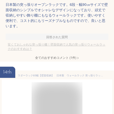
日本製の突っ張りオープンラックです。6段・幅90㎝サイズで壁
面収納のシンプルでオシャレなデザインになっており、頑丈で
収納しやすい飾り棚にもなるウォールラックです。使いやすく
便利で、コスト的にもリーズナブルなものですので、良いと思
います。
回答された質問
安くておしゃれな突っ張り棚！壁面収納で人気の突っ張りウォールラッ
クのおすすめは？
全てのおすすめコメント
(
1
件)
>
14th
ラダーラック65幅【壁面収納】 日本製 ウォールラック 突っ張りラック薄型 パーテーション間仕切り nj-0014 【送料無料】（衝立、スクリーン、シェルフ）（楽天ランキング受賞・リビング壁面収納・システム収納 金属5位、2020/2/12デイリー）