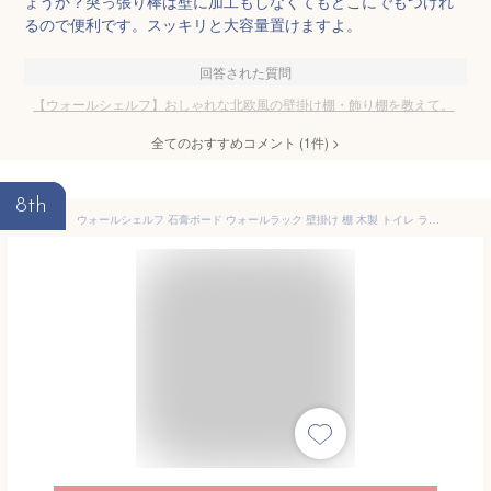
ょうか？突っ張り棒は壁に加工もしなくてもどこにでもつけれ
るので便利です。スッキリと大容量置けますよ。
回答された質問
【ウォールシェルフ】おしゃれな北欧風の壁掛け棚・飾り棚を教えて。
全てのおすすめコメント
(
1
件)
>
8th
ウォールシェルフ 石膏ボード ウォールラック 壁掛け 棚 木製 トイレ ラック ホワイト コの字 壁に付けられる家具 収納棚 壁面収納 洗面所 壁掛け棚 壁 シェルフ 取り付け棚 賃貸 飾り棚 ディスプレイ 本棚 本 壁付け 白 収納 おしゃれ 北欧 洗面 ブックラック 約幅120cm