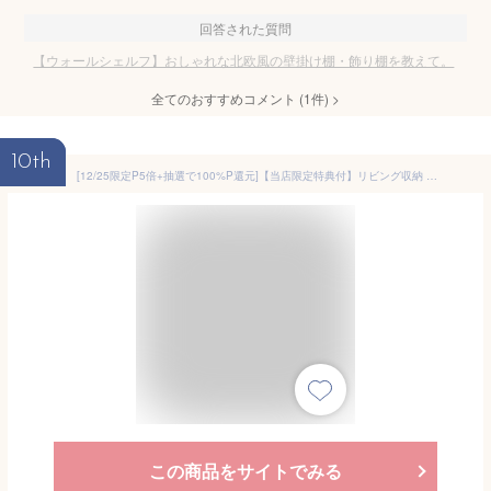
回答された質問
【ウォールシェルフ】おしゃれな北欧風の壁掛け棚・飾り棚を教えて。
全てのおすすめコメント
(
1
件)
>
10th
[12/25限定P5倍+抽選で100%P還元]【当店限定特典付】リビング収納 北欧 フラップ扉 本棚 ラック 木製 棚 収納ラック おしゃれ 収納棚 扉付き マルチラック レトロ モダン ナチュラル ホワイト 白 壁面収納 60幅 ディスプレイラック
この商品をサイトでみる