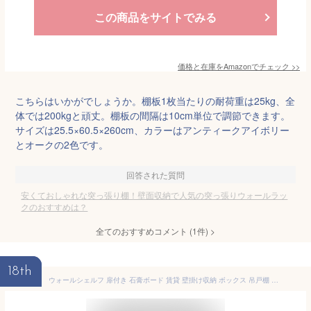
この商品をサイトでみる
価格と在庫を
Amazon
でチェック
>>
こちらはいかがでしょうか。棚板1枚当たりの耐荷重は25kg、全
体では200kgと頑丈。棚板の間隔は10cm単位で調節できます。
サイズは25.5×60.5×260cm、カラーはアンティークアイボリー
とオークの2色です。
回答された質問
安くておしゃれな突っ張り棚！壁面収納で人気の突っ張りウォールラッ
クのおすすめは？
全てのおすすめコメント
(
1
件)
>
18th
ウォールシェルフ 扉付き 石膏ボード 賃貸 壁掛け収納 ボックス 吊戸棚 キッチン 壁掛け 棚 洗面所 吊り戸棚 収納棚 ウォールラック ウォールキャビネット トイレ 壁面収納 壁掛け棚 北欧 ラック 扉 本棚 木製 賃貸OK ピン 収納 ウォールラックシェルフ 壁に付ける 約幅90cm