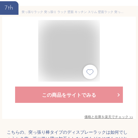
7th
突っ張りラック 突っ張り ラック 壁面 キッチン スリム 壁面ラック 突っ張り棚 棚 つっぱり つっぱりラック 壁面収納 おしゃれ シンプル ラダーラック 突っ張り 棚 収納棚 収納 木目 幅60 ディスプレイラック 玄関 【D】[ds12]
この商品をサイトでみる
価格と在庫を
楽天
でチェック
>>
こちらの、突っ張り棒タイプのディスプレーラックは如何でし