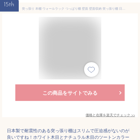
15th
突っ張り 本棚 ウォールラック つっぱり棚 壁面 壁面収納 突っ張り棚 日本製 スリム 収納 棚 漫画 大容量 耐震 つっぱり式 ラック 伸縮 ツッパリ棚 突っ張りラック 幅75 壁面本棚 強力 木製 キッチン 奥行20cm ホワイト オーク casa
この商品をサイトでみる
価格と在庫を
楽天
でチェック
>>
日本製で耐震性のある突っ張り棚はスリムで圧迫感がないのが
良いですね！ホワイト木目とナチュラル木目のツートンカラー