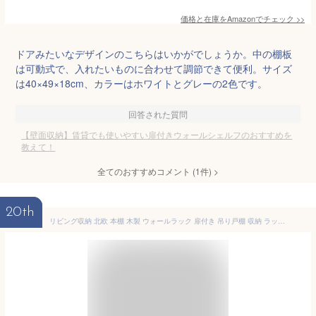
価格と在庫を
Amazon
でチェック
>>
ドアみたいなデザインのこちらはいかがでしょうか。中の棚板
は可動式で、入れたいものに合わせて調節できて便利。サイズ
は40×49×18cm、カラーはホワイトとグレーの2色です。
回答された質問
【壁面収納】賃貸でも使いやすい扉付きウォールシェルフのおすすめを
教えて！
全てのおすすめコメント
(
1
件)
>
20th
リビング収納 北欧 本棚 木製 ウォールラック 扉付き 吊り戸棚 収納 ラック 吊戸棚 幅60cm diy 棚 小さい 壁 取付 ウォールシェルフ 賃貸 取り付け 和 ホワイト 白 扉つき ボックス ウォールボックス 壁付け おしゃれ 壁掛け シェルフ ウォールキャビネット 幅60 WB7-DX E-S