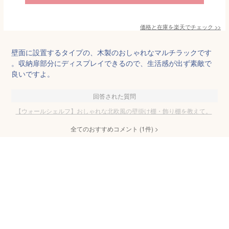
価格と在庫を
楽天
でチェック
>>
壁面に設置するタイプの、木製のおしゃれなマルチラックです
。収納扉部分にディスプレイできるので、生活感が出ず素敵で
良いですよ。
回答された質問
【ウォールシェルフ】おしゃれな北欧風の壁掛け棚・飾り棚を教えて。
全てのおすすめコメント
(
1
件)
>