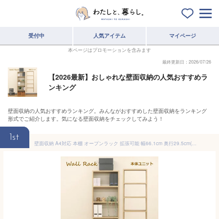
受付中
人気アイテム
マイページ
本ページはプロモーションを含みます
最終更新日：2026/07/26
【2026最新】おしゃれな壁面収納の人気おすすめラ
ンキング
壁面収納の人気おすすめランキング。みんながおすすめした壁面収納をランキング
形式でご紹介します。気になる壁面収納をチェックしてみよう！
1st
壁面収納 A4対応 本棚 オープンラック 拡張可能 幅66.1cm 奥行29.5cm(約30cm) 高さ189.4cm(約190cm) 大容量 収納棚 収納ラック シンプルナチュラル おしゃれ A4ファイル ランドセル 学用品 おもちゃ お道具箱 絵具セット 習字セット 教科書 絵本 楽譜 オフィス収納 内寸幅60