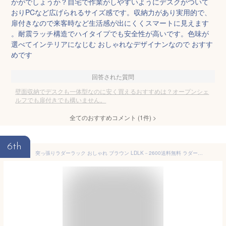
かがでしょうか？自宅で作業がしやすいようにデスクがついて
おりPCなど広げられるサイズ感です。収納力があり実用的で、
扉付きなので来客時など生活感が出にくくスマートに見えます
。耐震ラッチ構造でハイタイプでも安全性が高いです。色味が
選べてインテリアになじむ おしゃれなデザイナンなので おすす
めです
回答された質問
壁面収納でデスクも一体型なのに安く買えるおすすめは？オープンシェ
ルフでも扉付きでも構いません。
全てのおすすめコメント
(
1
件)
>
6th
突っ張りラダーラック おしゃれ ブラウン LDLK－2600送料無料 ラダーラック 壁面収納 つっぱり ラック 幅60 パーテーション 壁面 壁面ラック 突っ張り ディスプレイラック 棚 幅60センチ シンプル 収納棚【D】