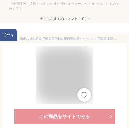
【壁面収納】賃貸でも使いやすい扉付きウォールシェルフのおすすめを
教えて！
全てのおすすめコメント
(
1
件)
>
19th
SoBuy 吊り戸棚 戸棚 洗面所収納 壁面収納 壁キャビネット 可動棚 木製 北欧風 幅40 ウォール収納 トイレ収納 洗面所用キャビネット 壁掛け棚 調味料ラック ランドリーラック 収納棚 スパイスラック(FRG203-W)
この商品をサイトでみる