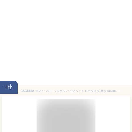
11th
CAGUUIA ロフトベッド シングル パイプベッド ロータイプ 高さ130cm 収納棚 階段 コンセント付き 北欧風 子供ベッド 大人 一人暮らし スチール 金属製 社員寮 耐震 ホワイト