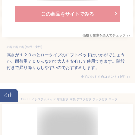
この商品をサイトでみる
価格と在庫を
楽天
でチェック
>>
のりのりのり(50代・女性)
高さが１２０㎝とロータイプのロフトベッドはいかがでしょう
か。耐荷重７００㎏なので大人も安心して使用できます。階段
付きで昇り降りもしやすいのでおすすめします。
全てのおすすめコメント
(
1
件)
>
6th
OSLEEP システムベッド 階段付き 木製 デスク付き ラック付き ロータイプ 高さ110cm 耐荷重50-60KG 子供用 大人用 ロフトベッド 収納付き 分割式 天然木 パイン材 シングル ベッドフレーム 子供部屋 耐震 一人暮らし 頑丈 省スペース (ナチュラル+ホワイト)