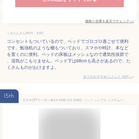
価格と在庫を
楽天
でチェック
>>
くまたんさん(50代・女性)
コンセントもついているので、ベッドでゴロゴロ過ごせて便利
です。勉強机のような棚もついており、スマホや時計、本など
を置くのに便利。ベッドの床板はメッシュなので通気性抜群で
、湿気がこもりません。ベッド下は68cmも高さがあるので、た
くさんものがおけますよ。
全てのおすすめコメント
(
6
件)
>
15th
【15％OFFクーポン★2/4 20時~2/5 24時】 ベッド シングル システムベッド システムベット ロフトベッド ロフト パイプ シングルベッド シングルベット パイプベッド フレーム ベッド はしご 収納 子供 寮 民泊 社宅 ボヌールロータイプ ドリス