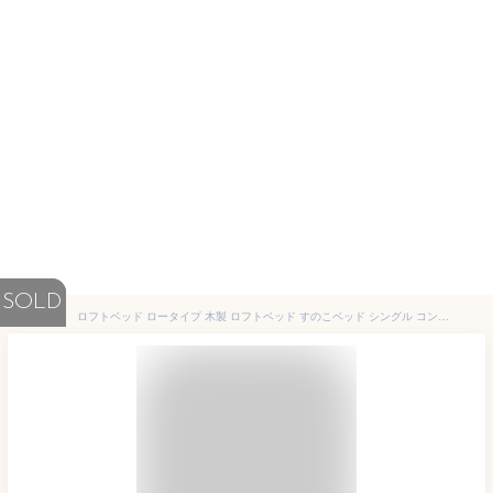
SOLD
ロフトベッド ロータイプ 木製 ロフトベッド すのこベッド シングル コンパクト宮付き 棚付き コンセント すのこ床板 システムベッド 階段 収納 衣装ケース 安心設計 おしゃれ ドローン-GKI