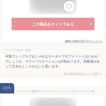
この商品をサイトでみる
価格と在庫を
楽天
でチェック
>>
コリドラス(60代・女性)
木製でシンプルでおしゃれなロータイプロフトベットはいかが
でしょうか。カラーバリエーションは3色あります。高級感があ
って丈夫なところがよいと思います。
全てのおすすめコメント
(
1
件)
>
10th
ロフトベッド 階段付き パイプベッド シングル セミダブル ロータイプ 耐荷重150kg 高さ130cm 宮 コンセント付き ハンガ4本付き 左右交換 高いベッドド ロフトベッド 大人用 ロータイプ 収納 北欧風 大人 子供部屋 スチール 耐震 ワンルーム おしゃれ 新生活 意匠登録済み