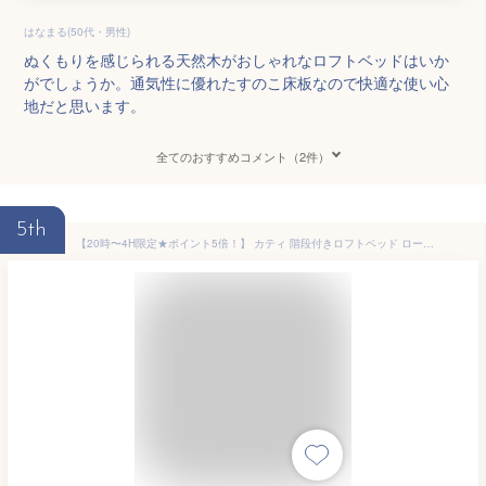
はなまる(50代・男性)
ぬくもりを感じられる天然木がおしゃれなロフトベッドはいか
がでしょうか。通気性に優れたすのこ床板なので快適な使い心
地だと思います。
全てのおすすめコメント（2件）
5th
【20時〜4H限定★ポイント5倍！】 カティ 階段付きロフトベッド ロータイプ 耐荷重700kgクリア シングル ショート ベッドフレーム マットレス付き デスク シェルフ 木製 棚付き コンセント すのこ 低ホルムアルデヒド 木製ロフトベッド