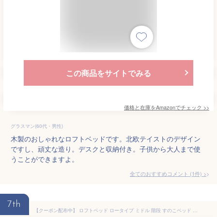
この商品をサイトでみる
価格と在庫を
Amazon
でチェック
>>
グラスマン(60代・男性)
木製のおしゃれなロフトベッドです。北欧テイストのデザイン
ですし、頑丈な造り。デスクと収納付き。子供から大人まで使
うことができますよ。
全てのおすすめコメント
(
1
件)
>
7th
【クーポン配布中】 ロフトベッド ロータイプ ミドル 階段 すのこベッド シングル ベッドフレーム すのこ 木製 シンプル 宮付 コンセント付 耐荷重180kg ベット 子供 大人 おしゃれ シンプル 北欧 モダン ロフトベッド BELIALE(ベリアル) ロータイプ シングル フレーム単品