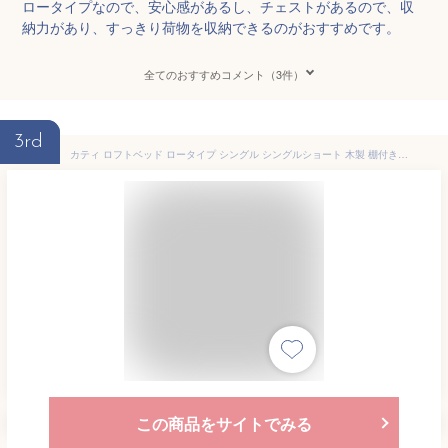
ロータイプなので、安心感があるし、チェストがあるので、収
納力があり、すっきり荷物を収納できるのがおすすめです。
全てのおすすめコメント（3件）
3rd
カティ ロフトベッド ロータイプ シングル シングルショート 木製 棚付き スライドコンセント ナチュラル ホワイト すのこ床板 安心設計 頑丈設計 補強板付きのハシゴ 低ホルムアルデヒド 木製ロフトベッド すのこロフトベッド 棚付きロフトベッド
この商品をサイトでみる