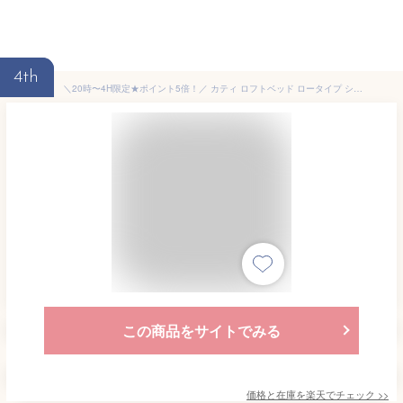
4th
＼20時〜4H限定★ポイント5倍！／ カティ ロフトベッド ロータイプ シングル シングルショート 木製 棚付き スライドコンセント ナチュラル ホワイト すのこ床板 安心設計 頑丈設計 補強板付きのハシゴ 低ホルムアルデヒド 木製ロフトベッド
この商品をサイトでみる
価格と在庫を
楽天
でチェック
>>