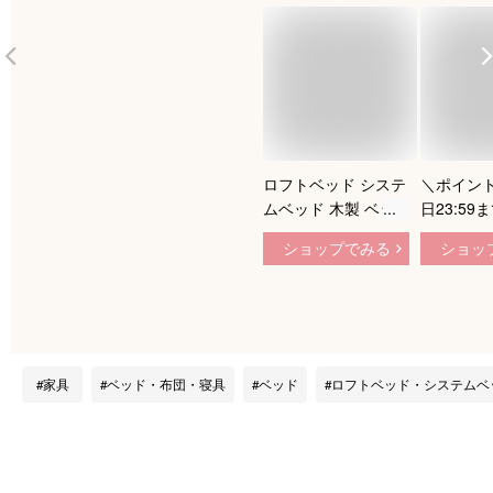
ロフトベッド システ
＼ポイント
ムベッド 木製 ベッ
日23:59
ド シングル 収納 宮
RAUM(ラ
ショップでみる
ショッ
棚 コンセント付き
きロフト
コンパクト ベッドフ
ェストがセ
レーム サイドガード
ベッド 収
ベッド下収納 シング
ド 大人 
ルサイズ ロータイプ
ッド 大収
子供 寮 社宅 エデル
ベッド 床
家具
ベッド・布団・寝具
ベッド
ロフトベッド・システムベ
ドリス
ブラウン 
チュラル 
ロータイプ