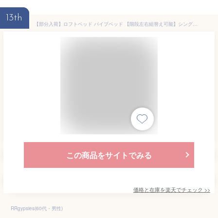
13th
【部分入荷】ロフトベッド パイプベッド 【階段左右組替え可能】シングル コンセント付き ロータイプ 高さ130cm 耐荷重150kg システムベッド ハイベッド 宮付き 収納 北欧風 一人暮らし 子供ベッド ベッド HINCES
この商品をサイトでみる
価格と在庫を
楽天
でチェック
>>
RRgypsies(60代・男性)