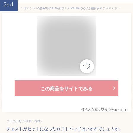
2nd
＼ポイント10倍★5日23:59まで！／ RAUM(ラウム) 棚付きロフトベッドとチェストがセット 収納ベッド 収納付きベッド 大人 チェストベッド 大収納 ロフトベッド 床面高59cm ブラウン グレー ナチュラル ホワイト ロータイプ 子供
この商品をサイトでみる
価格と在庫を
楽天
でチェック
>>
ころころあい(40代・女性)
チェストがセットになったロフトベッドはいかがでしょうか。