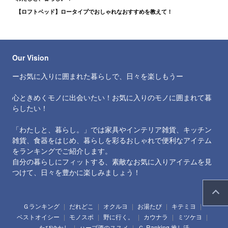
【ロフトベッド】ロータイプでおしゃれなおすすめを教えて！
Our Vision
ーお気に入りに囲まれた暮らしで、日々を楽しもうー
心ときめくモノに出会いたい！お気に入りのモノに囲まれて暮
らしたい！
「わたしと、暮らし。」では家具やインテリア雑貨、キッチン
雑貨、食器をはじめ、暮らしを彩るおしゃれで便利なアイテム
をランキングでご紹介します。
自分の暮らしにフィットする、素敵なお気に入りアイテムを見
つけて、日々を豊かに楽しみましょう！
Ｇランキング
だれどこ
オクルヨ
お湯たび
キテミヨ
ベストオイシー
モノスポ
野に行く。
カウナラ
ミツケヨ
たびゆかし
ハーブ酒のススメ
Ｇ-Ranking 推し活