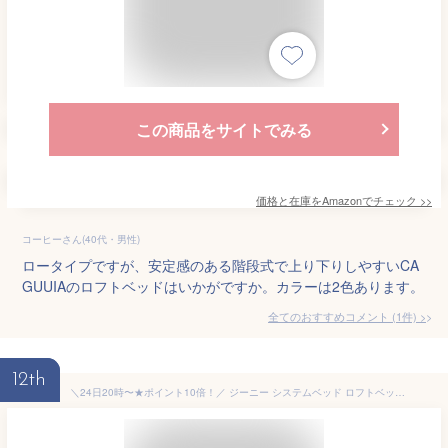
この商品をサイトでみる
価格と在庫を
Amazon
でチェック
>>
コーヒーさん(40代・男性)
ロータイプですが、安定感のある階段式で上り下りしやすいCA
GUUIAのロフトベッドはいかがですか。カラーは2色あります。
全てのおすすめコメント
(
1
件)
>
12th
＼24日20時〜★ポイント10倍！／ ジーニー システムベッド ロフトベッド 【ショートシングル】ロータイプ 高110cm ブックシェルフ 階段タイプ 棚付き 収納 デスク シェルフ|ショートベッド 木製ベッド ショートサイズ ナチュラル-ホワイト