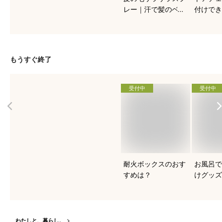
レー｜汗で髪のベタ
付けでき
つきに！市販のヘア
錠、穴あ
スプレーでおすすめ
貸でも使
はどれ？
め商品は
もうすぐ終了
受付中
受付中
耐火ボックスのおす
お風呂で
すめは？
けグッズ
は？
わたしと、暮らし。