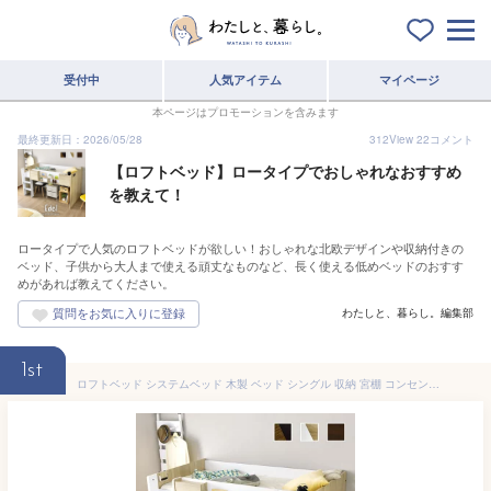
受付中
人気アイテム
マイページ
本ページはプロモーションを含みます
最終更新日：2026/05/28
312
View
22
コメント
【ロフトベッド】ロータイプでおしゃれなおすすめ
を教えて！
ロータイプで人気のロフトベッドが欲しい！おしゃれな北欧デザインや収納付きの
ベッド、子供から大人まで使える頑丈なものなど、長く使える低めベッドのおすす
めがあれば教えてください。
わたしと、暮らし。編集部
1st
ロフトベッド システムベッド 木製 ベッド シングル 収納 宮棚 コンセント付き コンパクト ベッドフレーム サイドガード ベッド下収納 シングルサイズ ロータイプ 子供 寮 社宅 エデル ドリス