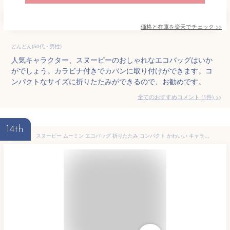
価格と在庫を
楽天
でチェック
>>
どんどん(50代・男性)
人気キャラクター、スヌーピーのおしゃれなエコバッグはいか
がでしょう。カラビナ付きでカバンに取り付けができます。コ
ンパクトなサイズに折りたたみができるので、お勧めです。
全てのおすすめコメント
(
1
件)
>
14th
スヌーピー ムーミン エコバッグ 折りたたみ コンパクト かわいい キャラクター 軽量 大容量 おしゃれ マチ広 底マチ レジ袋型 ショッピングバッグ マイバッグ サブバッグ 買い物袋 肩掛け 長い持ち手 カラビナ付き ゴムバンド 折り畳み 便利 丈夫 エコバック SNOOPY MOOMIN