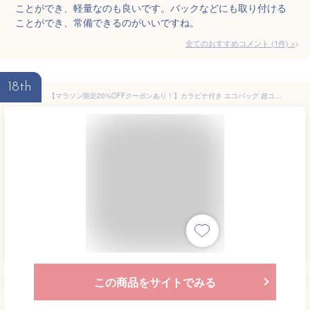
ことができ、軽量なのも良いです。バックなどにも取り付ける
ことができ、常備できるのがいいですね。
全てのおすすめコメント
(
1
件)
>
18th
【マラソン限定20%OFFクーポンあり！】カラビナ付き エコバッグ 超コンパクト 超軽量 たたまない 丸洗い 肩掛け マチ広 クシュット くしゅっと トート 丈夫 バッグ シンプル 大容量 マイバッグ レジ袋 正規品 薄い 撥水 折りたたみ 耐荷重20kg 送料無料 海外旅行 Sサイズ
この商品をサイトでみる