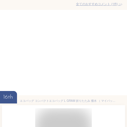
全てのおすすめコメント
(
1
件)
>
16th
エコバッグ コンパクトエコバッグ L GRAM 折りたたみ 撥水 （ マイバッグ エコバック 買い物バッグ コンパクト レジ袋 トート 大きめ 軽量 カラビナ付き レジバッグ サブバッグ 買い物袋 買い物かばん ショッピングバッグ フック ）【3980円以上送料無料】