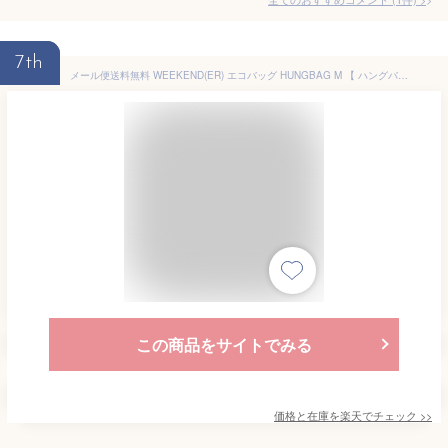
7th
メール便送料無料 WEEKEND(ER) エコバッグ HUNGBAG M 【 ハングバッグ バッグ 折りたたみ マチ付き コンパクト 簡単 軽量 ミニ 小さめ おしゃれ レジ袋 コンビニサイズ カラビナ かわいい カラビナ付き 白 ナイロン マイバッグ レジ袋 ブランド ポイント10倍 】バレンタイン
この商品をサイトでみる
価格と在庫を
楽天
でチェック
>>