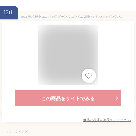
12th
moz モズ 極小 エコバッグ ビーンズ コンビニ 2個セット ショッピングバッグ カラビナ付き 買物袋 ランチ お弁当 シンプル おしゃれ 通勤 大容量 軽量 メンズ ギフト プレゼント バッグ かわいい Moz 北欧雑貨 エルク ヘラジカ
この商品をサイトでみる
価格と在庫を
楽天
でチェック
>>
もこもこうさぎ