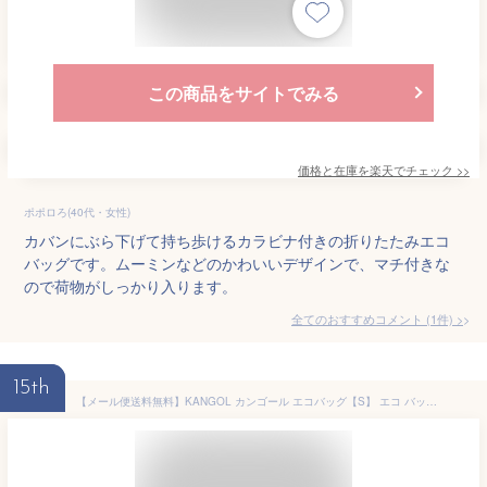
この商品をサイトでみる
価格と在庫を
楽天
でチェック
>>
ポポロろ(40代・女性)
カバンにぶら下げて持ち歩けるカラビナ付きの折りたたみエコ
バッグです。ムーミンなどのかわいいデザインで、マチ付きな
ので荷物がしっかり入ります。
全てのおすすめコメント
(
1
件)
>
15th
【メール便送料無料】KANGOL カンゴール エコバッグ【S】 エコ バッグ トートバッグ 小さめ 畳める たためる コンパクト 持ち運べる 持ち運び ユニセックス シンプル オシャレ お洒落 レディース メンズ ポケッタブル