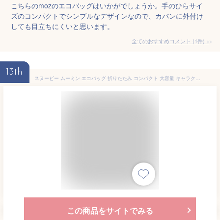
こちらのmozのエコバッグはいかがでしょうか。手のひらサイ
ズのコンパクトでシンプルなデザインなので、カバンに外付け
しても目立ちにくいと思います。
全てのおすすめコメント
(
1
件)
>
13th
スヌーピー ムーミン エコバッグ 折りたたみ コンパクト 大容量 キャラクター 軽量 おしゃれ 底マチ 肩掛け カラビナ付き かわいい レジ袋型 マチ広 マイバッグ サブバッグ ショッピングバッグ 買い物袋 ゴムバンド 折り畳み SNOOPY MOOMIN 便利 丈夫 持ち手 長い エコバック
この商品をサイトでみる