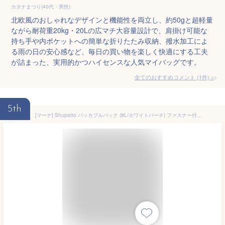
カタナまつり(40代・男性)
北欧風のおしゃれなデザインと機能性を両立し、約50gと超軽量
ながら耐荷重20kg・20Lの広マチ大容量設計で、肩掛け可能な
持ち手や内ポケットへの簡単な折りたたみ収納、撥水加工によ
る雨の日の安心感など、毎日の買い物を楽しく快適にする工夫
が詰まった、実用的かつハイセンスな人気マイバッグです。
全てのおすすめコメント
(
1
件)
>
5th
[マーナ] Shupatto パッカブルバック (8L/ホワイトバーチ) ファスナー付き シュパット エコバッグ 折りたたみ コンパクト 小さめ エコバック 折り畳みバッグ トートバッグ S501HW