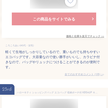
この商品をサイトでみる
価格と在庫を
楽天
でチェック
>>
ころころあい(40代・女性)
軽くて生地がしっかりしているので、重いものでも持ちやすい
エコバッグです。大容量なので使い勝手がいいし、カラビナ付
きなので、バッグやリュックにつけることができるのが便利で
す。
全てのおすすめコメント
(
1
件)
>
23rd
ハローキティ ショッピングバッグ エコバッグ 収納ポーチ付 KBS42P キャラクターグッズ お買い物バッグ Sk424