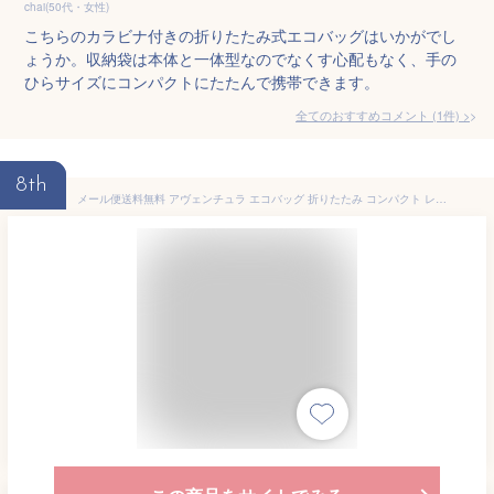
chai(50代・女性)
こちらのカラビナ付きの折りたたみ式エコバッグはいかがでし
ょうか。収納袋は本体と一体型なのでなくす心配もなく、手の
ひらサイズにコンパクトにたたんで携帯できます。
全てのおすすめコメント
(
1
件)
>
8th
メール便送料無料 アヴェンチュラ エコバッグ 折りたたみ コンパクト レディース 女子 カード入れ ポーチ付き ファスナー ポリエステル 大きめ サイズ 収納セット カラビナ付き キーホルダー コンパクト薄手 軽量 コンビニ用 レジ袋 コンビニサイズ シンプル かわいい 可愛い