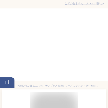
全てのおすすめコメント
(
1
件)
>
11th
[NANOPLUS] エコバッグ ナノプラス 単色シリーズ コンパクト 折りたたみ マチ付き 大容量 買い物 袋 軽量 おしゃれ 丈夫 マイバッグ 撥水 メンズ レディース (グレージュ, XL)