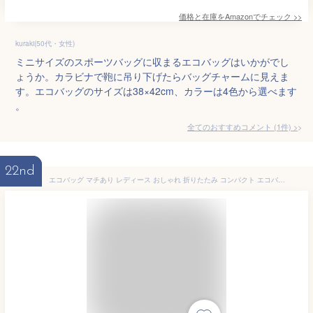
価格と在庫を
Amazon
でチェック
>>
kuraki(50代・女性)
ミニサイズのスポーツバッグに収まるエコバッグはいかがでし
ょうか。カラビナで鞄に吊り下げたらバッグチャームに見えま
す。エコバッグのサイズは38×42cm、カラーは4色から選べます
。
全てのおすすめコメント
(
1
件)
>
22nd
エコバッグ マチあり レディース おしゃれ 折りたたみ コンパクト エコバッグ お買い物バッグ かわいい 花柄 レモン ネコ アニマル 苺 ネイビー レジ袋 スーパー袋 ショッピングバッグ 軽い カラビナ付 サブバッグ プチギフト ママ マイバッグ 手提げ ストラップ