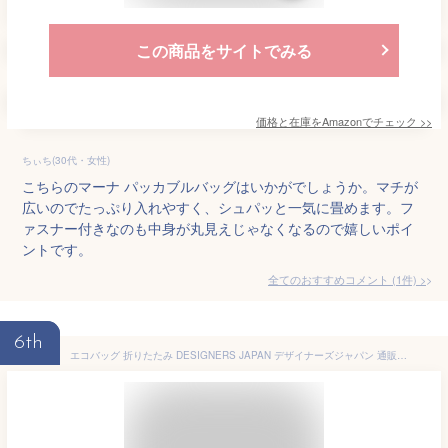
この商品をサイトでみる
価格と在庫を
Amazon
でチェック
>>
ちぃち(30代・女性)
こちらのマーナ パッカブルバッグはいかがでしょうか。マチが
広いのでたっぷり入れやすく、シュパッと一気に畳めます。フ
ァスナー付きなのも中身が丸見えじゃなくなるので嬉しいポイ
ントです。
全てのおすすめコメント
(
1
件)
>
6th
エコバッグ 折りたたみ DESIGNERS JAPAN デザイナーズジャパン 通販 おしゃれ かわいい コンパクト 軽量 軽い マイバッグ ショッピングバッグ 大きい 大きめ 肩掛け 大容量 レジ袋型 お買い物バッグ たためる 内ポケット マチ付き 耐荷重20kg スタイリッシュ デザイン