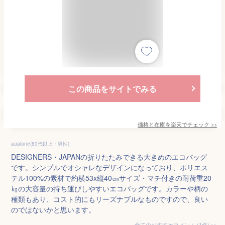
この商品をサイトでみる
価格と在庫を
楽天
でチェック
>>
aualone(80代以上・男性)
DESIGNERS・JAPANの折りたたみできる大きめのエコバッグ
です。シンプルでオシャレなデザインになっており、ポリエス
テル100%の素材で約横53x縦40㎝サイズ・マチ付きの耐荷重20
㎏の大容量の持ち運びしやすいエコバッグです。カラーや柄の
種類もあり、コスト的にもリーズナブルなものですので、良い
のではないかと思います。
全てのおすすめコメント
(
1
件)
>