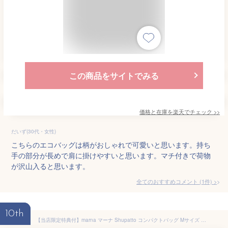
この商品をサイトでみる
価格と在庫を
楽天
でチェック
>>
だいず(30代・女性)
こちらのエコバッグは柄がおしゃれで可愛いと思います。持ち
手の部分が長めで肩に掛けやすいと思います。マチ付きで荷物
が沢山入ると思います。
全てのおすすめコメント
(
1
件)
>
10th
【当店限定特典付】marna マーナ Shupatto コンパクトバッグ Mサイズ シュパット エコバック 折りたたみ コンパクト 大容量 S411 マイバッグ 折りたたみ 折り畳み 買い物バッグ 楕円型