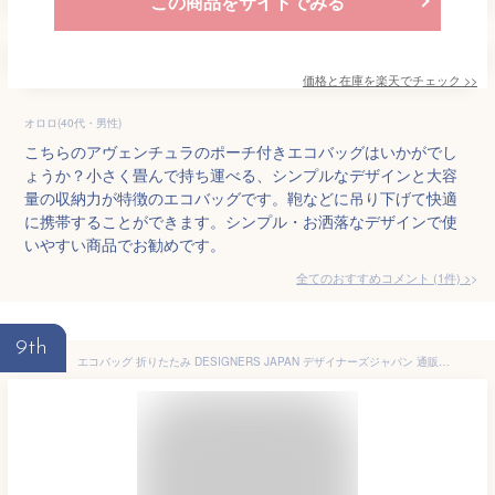
この商品をサイトでみる
価格と在庫を
楽天
でチェック
>>
オロロ(40代・男性)
こちらのアヴェンチュラのポーチ付きエコバッグはいかがでし
ょうか？小さく畳んで持ち運べる、シンプルなデザインと大容
量の収納力が特徴のエコバッグです。鞄などに吊り下げて快適
に携帯することができます。シンプル・お洒落なデザインで使
いやすい商品でお勧めです。
全てのおすすめコメント
(
1
件)
>
9th
エコバッグ 折りたたみ DESIGNERS JAPAN デザイナーズジャパン 通販 おしゃれ かわいい コンパクト 軽量 軽い マイバッグ ショッピングバッグ 大きい 大きめ 肩掛け 大容量 レジ袋型 お買い物バッグ たためる 内ポケット マチ付き 耐荷重20kg スタイリッシュ デザイン