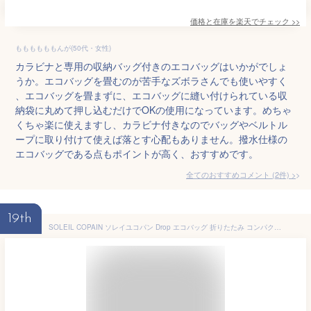
価格と在庫を
楽天
でチェック
>>
ももももももんが(50代・女性)
カラビナと専用の収納バッグ付きのエコバッグはいかがでしょ
うか。エコバッグを畳むのが苦手なズボラさんでも使いやすく
、エコバッグを畳まずに、エコバッグに縫い付けられている収
納袋に丸めて押し込むだけでOKの使用になっています。めちゃ
くちゃ楽に使えますし、カラビナ付きなのでバッグやベルトル
ープに取り付けて使えば落とす心配もありません。撥水仕様の
エコバッグである点もポイントが高く、おすすめです。
全てのおすすめコメント
(
2
件)
>
19th
SOLEIL COPAIN ソレイユコパン Drop エコバッグ 折りたたみ コンパクト コンビニバッグ ポケッタブル マイバッグ ヘミングス ソレイルバッグ 母の日 プレゼント 母の日ギフト