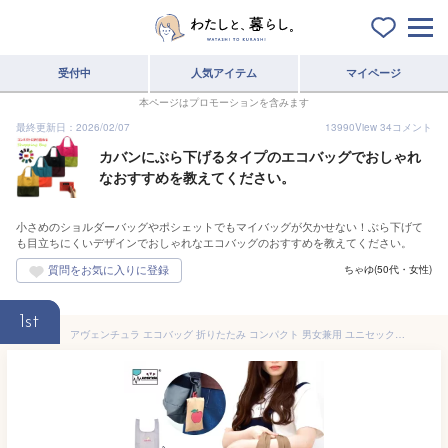
受付中
人気アイテム
マイページ
本ページはプロモーションを含みます
最終更新日：2026/02/07
13990
View
34
コメント
カバンにぶら下げるタイプのエコバッグでおしゃれ
なおすすめを教えてください。
小さめのショルダーバッグやポシェットでもマイバッグが欠かせない！ぶら下げて
も目立ちにくいデザインでおしゃれなエコバッグのおすすめを教えてください。
ちゃゆ(50代・女性)
1st
アヴェンチュラ エコバッグ 折りたたみ コンパクト 男女兼用 ユニセックス イラスト フルーツ エコバッグM ポケット 収納 カラビナ付き コンビニバッグ コンビニ用 たためる キャラクター ブランド メンズ マザーズバッグ ママ 可愛い かわいい おしゃれ オシャレ 人気