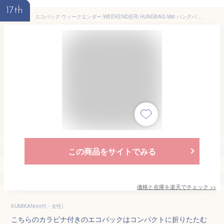
17th
エコバッグ ウィークエンダー WEEKEND(ER) HUNGBAG Mid ハングバッグ 折りたたみ 小さめ マチ付き コンビニエコバッグ マイバッグ レジ袋 トートバッグ 無地 シンプル コンパクト カラビナ付 撥水 ナイロン 軽量 パッカブル ポケッタブル 買い物バッグ 79390【ポイント5倍】
この商品をサイトでみる
価格と在庫を
楽天
でチェック
>>
KUMIKAN(40代・女性)
こちらのカラビナ付きのエコバックはコンパクトに折りたたむ