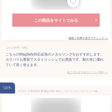
この商品をサイトでみる
価格と在庫を
楽天
でチェック
>>
ぷりん(50代・女性)
こちらのMagSafe対応拡張のメタルリングをおすすめします。
カラバリも豊富でスタイリッシュでお洒落です。耐久性に優れ
ていて長く使えます。
全てのおすすめコメント
(
5
件)
>
14th
マグセーフ Android 用 Mag Safe 対応 シール リングシール リング 8色 Qi をマグセーフに対応させるシール エクスペリア ギャラクシー 送料無料 MagSafe