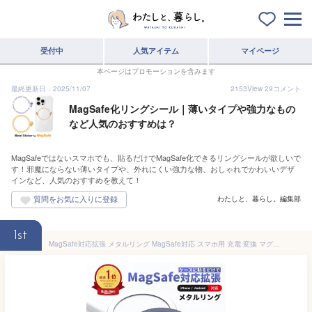
受付中
人気アイテム
マイページ
本ページはプロモーションを含みます
最終更新日：2025/11/07
2153
View
29
コメント
MagSafe化リングシール｜薄いタイプや強力なもの
など人気のおすすめは？
MagSafeではないスマホでも、貼るだけでMagSafe化できるリングシールが欲しいで
す！邪魔にならない薄いタイプや、外れにくい強力な物、おしゃれでかわいいデザ
インなど、人気のおすすめを教えて！
わたしと、暮らし。編集部
1st
MagSafe対応拡張 メタルリング MagSafe対応 スマホ用 充電 変換 マグセーフ シール メタル リング 金属 9色 車載 スマートフォン アイフォン galaxy アルミニウム合金 リングシール Android iPhone 14 iPhone13 iPhone12 MagSafe対応金属製リングステッカー magsafe リング