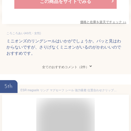
この商品をサイトでみる
価格と在庫を
楽天
でチェック
>>
ころころあい(40代・女性)
ミニオンズのリングシールはいかがでしょうか。パッと見はわ
からないですが、さりげなくミニオンがいるのがかわいいので
おすすめです。
全てのおすすめコメント（2件）
5th
ESR magsafe リング マグセーフ シール 強力吸着 位置合わせクリップ付属 マグネットリング 磁気ワイヤレス充電対応キット 超薄型 磁気固定メタルリング スマホケース用 iPhone 17 Pro Max 16e 16 15 14 13 12 11 X、Samsung、Pixel 10対応 スマホリング 2個入り ブラック・シルバー