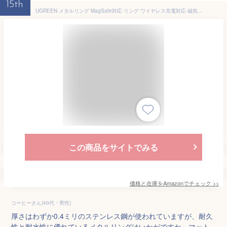
15th
UGREEN メタルリング MagSafe対応 リング ワイヤレス充電対応 磁気増強 マグセーフ iPhone16 15 14 13 12シリーズ対応 Galaxy スマホ対応 スマホリング 貼り付け簡単 2枚入り シルバー
この商品をサイトでみる
価格と在庫を
Amazon
でチェック
>>
コーヒーさん(40代・男性)
厚さはわずか0.4ミリのステンレス鋼が使われていますが、耐久
性と耐水性に優れているメタルリングはいかがですか。マット