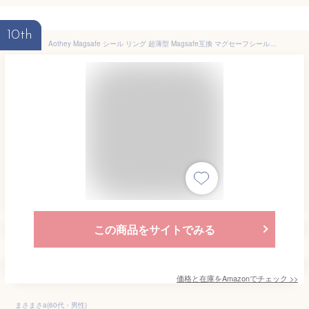
10th
Aothey Magsafe シール リング 超薄型 Magsafe互換 マグセーフシール付き 通用 Magsafeアクセサリー対応 磁気増強 ワイヤレス充電対応 3個ブラック + 3個シルバー
この商品をサイトでみる
価格と在庫を
Amazon
でチェック
>>
まさまさa(60代・男性)