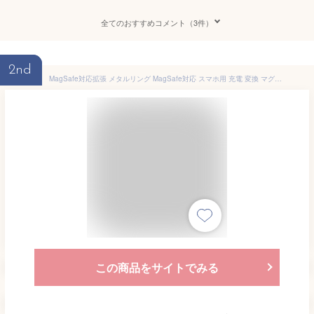
全てのおすすめコメント（3件）
2nd
MagSafe対応拡張 メタルリング MagSafe対応 スマホ用 充電 変換 マグセーフ シール メタル リング 金属 9色 車載 スマートフォン アイフォン galaxy アルミニウム合金 リングシール Android iPhone 15 14 iPhone13 12 MagSafe対応金属製リングステッカー 強化メタルリング
この商品をサイトでみる