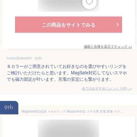
この商品をサイトでみる
価格と在庫を
楽天
でチェック
>>
LemonSoda(50代・女性)
８カラーがご用意されていてお好きなのを選びやすいリングを
ご検討いただけたらと思います。MagSafe対応してないスマホ
でも磁力固定が叶います。充電の安定にも繋がります。
全てのおすすめコメント
(
1
件)
>
9th
MagSafe対応拡張 メタルリング MagSafe対応 スマホ用 充電 変換 マグセーフ シール メタル リング 金属 9色 車載 スマートフォン アイフォン galaxy アルミニウム合金 リングシール Android iPhone 14 iPhone13 iPhone12 MagSafe対応金属製リングステッカー magsafe リング