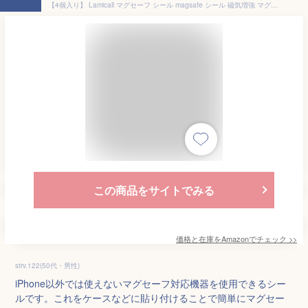
【4個入り】 Lamicall マグセーフ シール magsafe シール 磁気増強 マグセーフ リング マグネットシール MagSafe対応 メタルリング iphone マグネットシール アイホン 薄型 磁気リング 携帯 マグネットリング 磁石シール スマホリング iPhone 16 15 14 plus pro max pro ミニ X XR SE Pixel galaxy アンドロイド 対応
この商品をサイトでみる
価格と在庫を
Amazon
でチェック
>>
strv.122(50代・男性)
iPhone以外では使えないマグセーフ対応機器を使用できるシー
ルです。これをケースなどに貼り付けることで簡単にマグセー