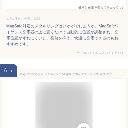
価格と在庫を
楽天
でチェック
>>
ころころあい(40代・女性)
MagSafe対応のメタルリングはいかがでしょうか。MagSafeワ
イヤレス充電器の上に置くだけで自動的に位置が調整され、充
電位置がずれにくいし、発熱を抑え、快適に充電できるのもお
すすめです。
全てのおすすめコメント
(
1
件)
>
8th
MagSafe対応拡張 メタルリング MagSafe対応 スマホ用 充電 変換 マグセーフ シール メタル リング 金属 9色 車載 スマートフォン アイフォン galaxy アルミニウム合金 リングシール Android iPhone 14 iPhone13 iPhone12 MagSafe対応金属製リングステッカー magsafe リング