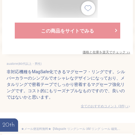
この商品をサイトでみる
価格と在庫を
楽天
でチェック
>>
aualone(80代以上・男性)
非対応機種をMagSafe化できるマグセーフ・リングです。シル
バーカラーのシンプルでオシャレなデザインになっており、メ
タルリングで密着テープでしっかり密着するマグセーフ強化リ
ングです。コスト的にもリーズナブルなものですので、良いの
ではないかと思います。
全てのおすすめコメント
(
3
件)
>
20th
★メール便送料無料★【Magsafe リングシール 3M リング シール 磁気増強 ステッカー メタルステッカー MagSafe対応 メタルリング Magsafe化 マグセーフ対応 iPhone Android 充電 変換 メタル 金属製 ワイヤレス充電】MagSafe対応 メタルリングシール 1枚入り {1}