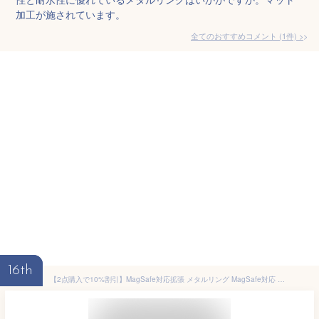
加工が施されています。
全てのおすすめコメント
(
1
件)
>
16th
【2点購入で10%割引】MagSafe対応拡張 メタルリング MagSafe対応 スマホ用 充電 変換 マグセーフ シール メタル リング 金属 9色 スマートフォン アイフォン galaxy アルミニウム合金 リングシール iPhone 14 iPhone13 MagSafe対応金属製リングステッカー リング