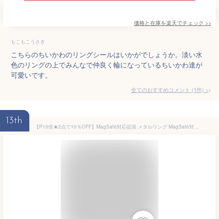
価格と在庫を
楽天
でチェック
>>
もこもこうさぎ
こちらのちいかわのリングシールはいかがでしょうか。淡い水
色のリングの上でみんなで仲良く輪になっているちいかわ達が
可愛いです。
全てのおすすめコメント
(
1
件)
>
13th
【P10倍★2点で10％OFF】MagSafe対応拡張 メタルリング MagSafe対応 スマホ用 充電 変換 マグセーフ シール メタル リング 金属 9色 車載 スマートフォン アイフォン galaxy アルミニウム合金 リングシール Android iPhone 15 16 14 iPhone13 iPhone12 リングステッカー