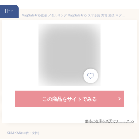
11th
MagSafe対応拡張 メタルリング MagSafe対応 スマホ用 充電 変換 マグセーフ シール メタル リング 金属 8色 車載 スマートフォン アイフォン galaxy アルミニウム合金 リングシール Android iPhone 14 iPhone13 iPhone12 MagSafe対応金属製リングステッカー magsafe リング
この商品をサイトでみる
価格と在庫を
楽天
でチェック
>>
KUMIKAN(40代・女性)