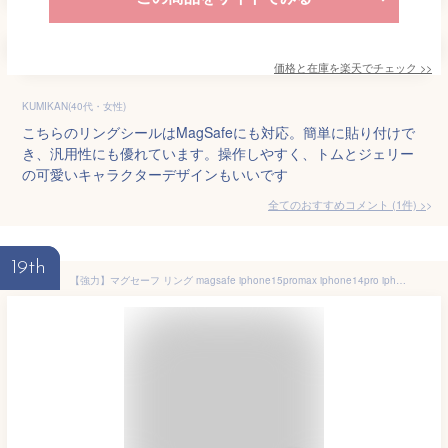
価格と在庫を
楽天
でチェック
>>
KUMIKAN(40代・女性)
こちらのリングシールはMagSafeにも対応。簡単に貼り付けで
き、汎用性にも優れています。操作しやすく、トムとジェリー
の可愛いキャラクターデザインもいいです
全てのおすすめコメント
(
1
件)
>
19th
【強力】マグセーフ リング magsafe iphone15promax iphone14pro iphone13 iphone12 ケース リングステッカー シールリング magsafe強化リング マグネットリングプレート リングシール 車載 マグセーフ強化リング ユニバーサルリング Magsafe対応 メタルリング 金属リング