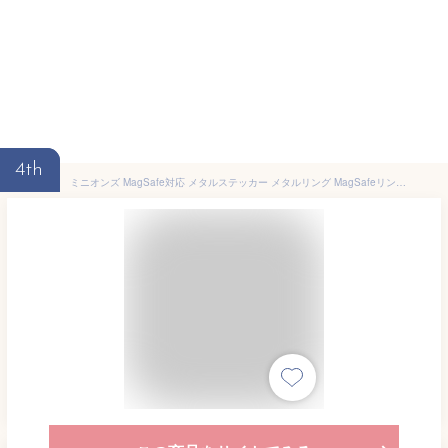
4th
ミニオンズ MagSafe対応 メタルステッカー メタルリング MagSafeリング シール マグセーフ 拡張 ミニオン ボブ ティム 怪盗グルー iPhone15 iPhone14 iPhone13 iPhone12リングシール キャラクター