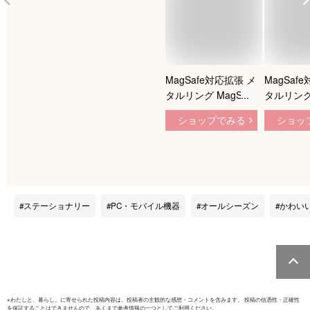
MagSafe対応拡張 メ
MagSaf
タルリング MagSafe
タルリング 
対応 スマホ用 充電
対応 スマ
ショップでみる
ショッ
変換 マグセーフ シ
変換 マグ
ール メタル リング
ール メタ
金属 9色 車載 スマー
金属 9色 
トフォン アイフォン
トフォン 
galaxy アルミニウム
galaxy
合金 リングシール
合金 リン
ステーショナリー
PC・モバイル機器
オールシーズン
かわい
Android iPhone 14
Android i
iPhone13 iPhone12
14 iPhone
MagSafe対応金属製
MagSaf
リングステッカー
リングステ
magsafe リング
化メタル
※
わたしと、暮らし。
に寄せられた投稿内容は、投稿者の主観的な感想・コメントを含みます。 投稿の信憑性・正確性
を保証することはできませんので、あくまで参考情報の一つとしてご利用ください。