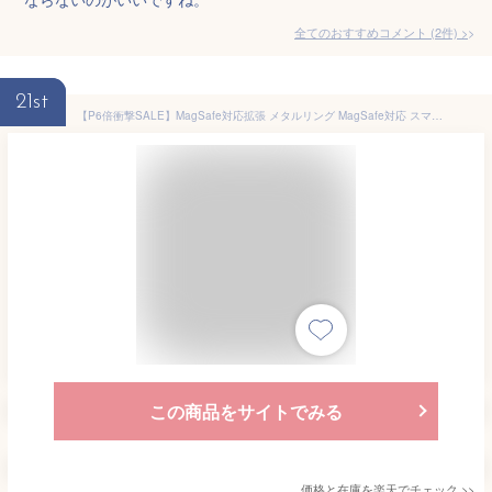
全てのおすすめコメント
(
2
件)
>
21st
【P6倍衝撃SALE】MagSafe対応拡張 メタルリング MagSafe対応 スマホ用 充電 変換 マグセーフ シール メタル リング 金属 9色 車載 スマートフォン アイフォン galaxy アルミニウム合金 リングシール Android iPhone 14 iPhone13 iPhone12 対応金属製リングステッカー
この商品をサイトでみる
価格と在庫を
楽天
でチェック
>>