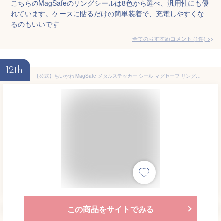
こちらのMagSafeのリングシールは8色から選べ、汎用性にも優
れています。ケースに貼るだけの簡単装着で、充電しやすくな
るのもいいです
全てのおすすめコメント
(
1
件)
>
12th
【公式】ちいかわ MagSafe メタルステッカー シール マグセーフ リングシール リング スマホアクセサリ iPhone 15 14 13 12 アイフォン 15 Pro 14 Pro 13 Pro 12 Pro ハチワレ うさぎ ラッコ モモンガ くりまんじゅう シーサー カニ キャラクター グッズ
この商品をサイトでみる