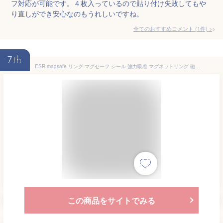
フ対応が可能です。４枚入っているので貼り付け失敗してもや
り直しができ安心なのもうれしいですね。
全てのおすすめコメント
(
1
件)
>
7th
ESR magsafe リング マグセーフ シール 強力吸着 マグネットリング 磁気ワイヤレス充電対応キット 超薄型 MagSafe対応メタルリ
この商品をサイトでみる