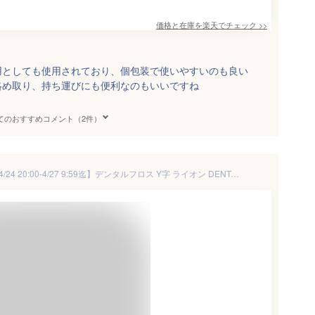
価格と在庫を
楽天
でチェック
>>
用としても使用されており、個包装で使いやすいのも良い
絡め取り、持ち運びにも便利なのもいいですね
てのおすすめコメント（2件）
【★エントリーでポイント5倍 4/24 20:00-4/27 9:59迄】デンタルフロス Y字 ライオン DENT.EX ウルトラフロスM / 院内指導用 40本入(個包装)