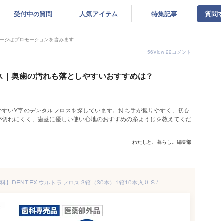
受付中の質問
人気アイテム
特集記事
質問
ージはプロモーションを含みます
56
View
22
コメント
ス｜奥歯の汚れも落としやすいおすすめは？
やすいY字のデンタルフロスを探しています。持ち手が握りやすく、初心
が切れにくく、歯茎に優しい使い心地のおすすめの糸ようじを教えてくだ
わたしと、暮らし。編集部
【楽天最安値挑戦中】【送料無料】DENT.EX ウルトラフロス 3箱（30本）1箱10本入り S / M 歯周病 歯肉 マッサージ デンタルフロス 歯周病ケア 歯科専売品 歯科専用