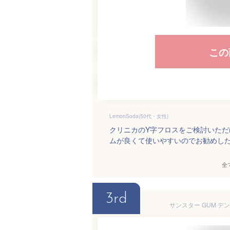
この
LemonSoda(50代・女性)
クリニカのY字フロスをご検討いた
ムが良くて使いやすいのでお勧めした
全
3rd
サンスター GUM デンタ