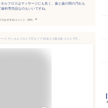
ンタルフロスはマッサージにも良く、歯と歯の間の汚れも
で歯科専売品なのもいいですね。
てのおすすめコメント（5件）
【30本入】クリニカ アドバンテージ デンタルフロス Y字タイプ 30本入 3個 6個 フロス Y字型 初めて 大量 大容量 ライオン【宅配ボックス・置き配】