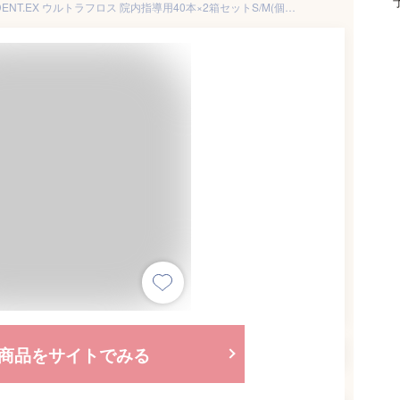
デンタルフロス Y字 ライオン DENT.EX ウルトラフロス 院内指導用40本×2箱セットS/M(個包装)(お一人様1個まで) 【送料無料】
商品をサイトでみる