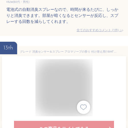
nkzw(60代・男性)
電池式の自動消臭スプレーなので、時間が来るたびに、しっか
りと消臭できます。部屋が暗くなるとセンサーが反応し、スプ
レーする回数を減らしてくれます。
全てのおすすめコメント
(
1
件)
>
13th
グレード 消臭センサー＆スプレー アロマソープの香り 付け替え用(18ml*2本入)【グレード(Glade)】[芳香剤 消臭剤 部屋 トイレ 感知 詰め替え つめかえ]