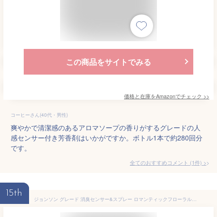
この商品をサイトでみる
価格と在庫を
Amazon
でチェック
>>
コーヒーさん(40代・男性)
爽やかで清潔感のあるアロマソープの香りがするグレードの人
感センサー付き芳香剤はいかがですか。ボトル1本で約280回分
です。
全てのおすすめコメント
(
1
件)
>
15th
ジョンソン グレード 消臭センサー&スプレー ロマンティックフローラル 本体 (18mL) 消臭 芳香剤 円筒形