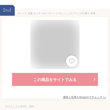
2nd
グレード 消臭 センサー&スプレー リフレッシュスプリングの香り 本体 お試し (18ml×1) 人感スプレー式 芳香剤 トイレ 消臭剤 消臭スプレー ルームフレグランス 玄関 ミスト おしゃれ
この商品をサイトでみる
価格と在庫を
Amazon
でチェック
>>
ひろよしよし(50代・女性)