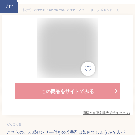
17th
【公式】アロマモビ aroma mobi アロマディフューザー 人感センサー 充電式 水なし コードレス ネブライザー トイレ トイレ用 玄関リビング 広い部屋 超音波式 水を使わない アロマ ディフューザー 卓上 精油 アロマオイル エッセンシャルオイル 芳香剤 センサー 大容量
この商品をサイトでみる
価格と在庫を
楽天
でチェック
>>
だんごっ鼻
こちらの、人感センサー付きの芳香剤は如何でしょうか？人が