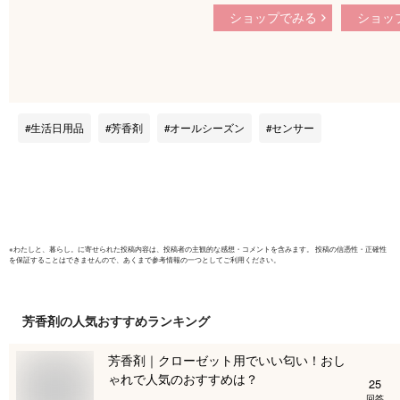
1:59】天然アロマ 人
レッシュ
ショップでみる
ショッ
感センサー トイレ用
の香り 本
芳香剤 置き型 ディ
(18ml×1
フューザー センサー
ー式 芳香
付 T-scent ティーセ
消臭剤 消
ント ( 本体+オイル
ルームフ
40ml ) 全2色 | 強力
玄関 ミス
生活日用品
芳香剤
オールシーズン
センサー
消臭 トイレ トイレ
れ
消臭 置くだけ 消臭
剤 水なし 気化式 電
池式 コードレス ア
ロミックスタイル
※
わたしと、暮らし。
に寄せられた投稿内容は、投稿者の主観的な感想・コメントを含みます。 投稿の信憑性・正確性
を保証することはできませんので、あくまで参考情報の一つとしてご利用ください。
芳香剤
の人気おすすめランキング
芳香剤｜クローゼット用でいい匂い！おし
ゃれで人気のおすすめは？
25
回答