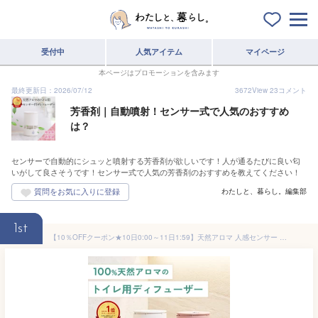
受付中
人気アイテム
マイページ
本ページはプロモーションを含みます
最終更新日：2026/07/12
3672
View
23
コメント
芳香剤｜自動噴射！センサー式で人気のおすすめ
は？
センサーで自動的にシュッと噴射する芳香剤が欲しいです！人が通るたびに良い匂
いがして良さそうです！センサー式で人気の芳香剤のおすすめを教えてください！
わたしと、暮らし。編集部
1st
【10％OFFクーポン★10日0:00～11日1:59】天然アロマ 人感センサー トイレ用 芳香剤 置き型 ディフューザー センサー付 T-scent ティーセント ( 本体+オイル40ml ) 全2色 | 強力消臭 トイレ トイレ消臭 置くだけ 消臭剤 水なし 気化式 電池式 コードレス アロミックスタイル