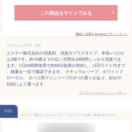
この商品をサイトでみる
価格と在庫を
Amazon
でチェック
>>
ひろよしよし(50代・女性)
エステー株式会社の消臭剤、消臭力プラグタイプ、本体+つけか
え2個です。約16畳までの広い空間を24時間しっかり消臭でき
ます。1日24時間使用で約60日効果が持続し、LEDライト付きで
、残量を一目で確認できます。 ナチュラルソープ、ホワイトフ
ローラル、 タバコ用マリンソープの3つの香りがあり、好みや
目的により選べます。
全てのおすすめコメント
(
1
件)
>
9th
グレード 消臭センサー＆スプレー アロマソープの香り 本体(18ml)【グレード(Glade)】[芳香剤 消臭剤 部屋 トイレ 感知]