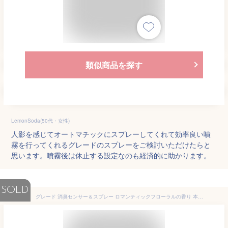
類似商品を探す
LemonSoda(50代・女性)
人影を感じてオートマチックにスプレーしてくれて効率良い噴
霧を行ってくれるグレードのスプレーをご検討いただけたらと
思います。噴霧後は休止する設定なのも経済的に助かります。
SOLD
グレード 消臭センサー＆スプレー ロマンティックフローラルの香り 本体+付け替え(1セット)【グレード(Glade)】[芳香剤 消臭剤 部屋 トイレ 感知 詰め替え つめかえ]