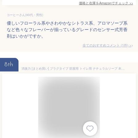
価格と在庫を
Amazon
でチェック
>>
コーヒーさん(40代・男性)
優しいフローラル系やさわやかなシトラス系、アロマソープ系
など色々なフレーバーが揃っているグレードのセンサー式芳香
剤はいかがですか。
全てのおすすめコメント
(
1
件)
>
8th
消臭力 [まとめ買い] プラグタイプ 部屋用 トイレ用 ナチュラルソープ 本体+つけかえ2個 60mL 部屋 玄関 リビング トイレ 消臭剤 消臭 芳香剤