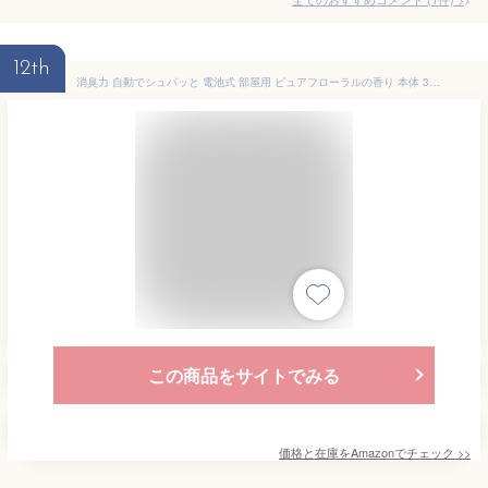
12th
消臭力 自動でシュパッと 電池式 部屋用 ピュアフローラルの香り 本体 39ml 部屋 玄関 消臭剤 消臭 芳香剤
この商品をサイトでみる
価格と在庫を
Amazon
でチェック
>>