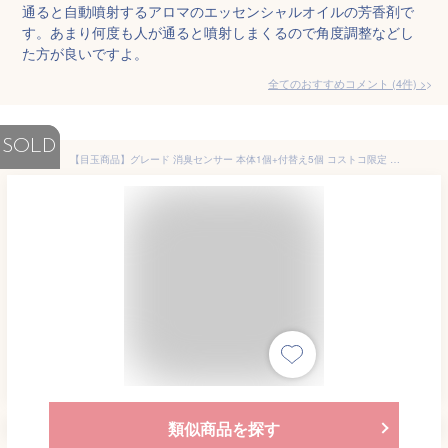
通ると自動噴射するアロマのエッセンシャルオイルの芳香剤で
す。あまり何度も人が通ると噴射しまくるので角度調整などし
た方が良いですよ。
全てのおすすめコメント
(
4
件)
>
SOLD
【目玉商品】グレード 消臭センサー 本体1個+付替え5個 コストコ限定 消臭 トイレ 部屋 玄関 芳香剤 ルームフレグランスミスト 消臭スプレー
類似商品を探す