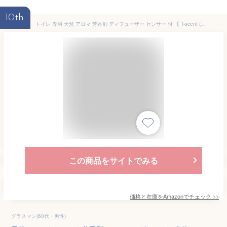
10th
トイレ 専用 天然 アロマ 芳香剤 ディフューザー センサー 付 【 T-scent (ティーセント) 】 本体＋専用オイル40ml (色) ホワイト (香り) トイレ消臭 【AROMIC】
この商品をサイトでみる
価格と在庫を
Amazon
でチェック
>>
グラスマン(60代・男性)