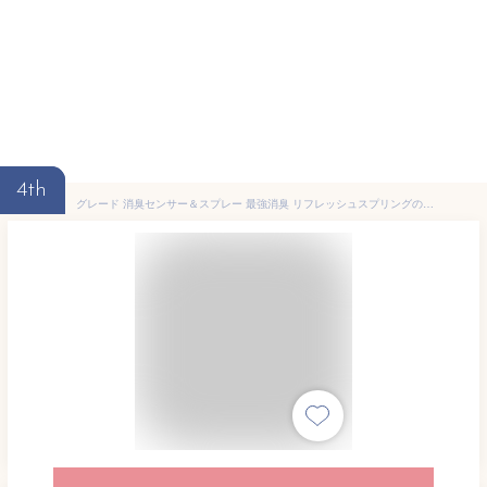
4th
グレード 消臭センサー＆スプレー 最強消臭 リフレッシュスプリングの香り 本体(18ml)【グレード(Glade)】[芳香剤 消臭剤 部屋 トイレ 感知]