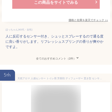
この商品をサイトでみる
価格と在庫を
楽天
でチェック
>>
ほっちゃん(40代・女性)
人に反応するセンサー付き、シュッとスプレーするので通る度
に良い香りがします。リフレッシュスプリングの香りが爽やか
ですよ。
全てのおすすめコメント（2件）
5th
天然アロマ 人感センサー トイレ用 芳香剤 ディフューザー 置き型 センサー付 T-scent ティーセント (本体+オイル40ml)全2色 選べる香り2種 | 強力消臭 トイレ 消臭 置くだけ 消臭剤 水なし 気化式 電池式 コードレス ルームフレグランス アロミックスタイル