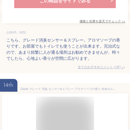
この商品をサイトでみる
価格と在庫を
楽天
でチェック
>>
心(50代・女性)
こちら、グレード消臭センサー＆スプレー。アロマソープの香
りです。お部屋でもトイレでも使うことが出来ます。完治式な
ので、あまり頻繁に人が通る場所はお勧めできませんが、時々
でしたら、心地よい香りが空間に広がります。
全てのおすすめコメント
(
1
件)
>
14th
Glade グレード 消臭 センサー&スプレー アロマソープの香り 本体ホルダー+付替用3本セット (本体付属1本+付替用2本) 18ml×3本 人感 付け替え 芳香剤 消臭 ルームフレグランス ミスト おしゃれ まとめ買い 【Amazon.co.jp 限定】