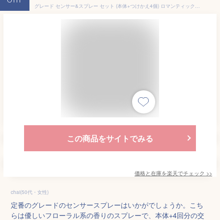
6th
グレード センサー&スプレー セット (本体+つけかえ4個) ロマンティックフローラル 消臭スプレー 消臭センサー 付け替え つけ替え 付けかえ 交換 カートリッジ 消臭剤 詰替 詰め替え つめかえ 消臭 芳香剤 空間 部屋 玄関 リビング 寝室 トイレ 人感センサー 置き型 GLADE
この商品をサイトでみる
価格と在庫を
楽天
でチェック
>>
chai(50代・女性)
定番のグレードのセンサースプレーはいかがでしょうか。こち
らは優しいフローラル系の香りのスプレーで、本体+4回分の交