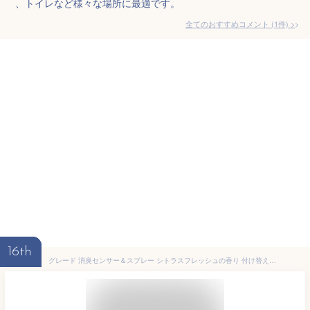
、トイレなど様々な場所に最適です。
全てのおすすめコメント
(
1
件)
>
16th
グレード 消臭センサー＆スプレー シトラスフレッシュの香り 付け替え用(18ml*2本入)【グレード(Glade)】[芳香剤 消臭剤 部屋 トイレ 感知 詰め替え つめかえ]