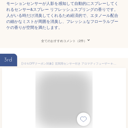
モーションセンサーが人影を感知して自動的にスプレーしてく
れるセンサー&スプレー リフレッシュスプリングの香りです。
人がいる時だけ消臭してくれるため経済的で、エタノール配合
の細かなミストが周囲を消臭し、フレッシュなフローラルブー
ケの香りが空間を満たします。
全てのおすすめコメント（2件）
3rd
【10％OFFクーポン対象】玄関用センサー付き アロマディフューザー e-mist (イーミスト) 専用エッセンシャルミスト セット 玄関 エントランス アロマ 天然アロマ 精油 ディフューザー 芳香剤 軽量 コンパクト 水を使わない 水なし 電池式 コードレス 人感センサー