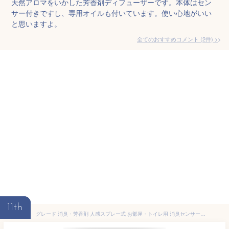
天然アロマをいかした芳香剤ディフューザーです。本体はセン
サー付きですし、専用オイルも付いています。使い心地がいい
と思いますよ。
全てのおすすめコメント
(
2
件)
>
11th
グレード 消臭・芳香剤 人感スプレー式 お部屋・トイレ用 消臭センサー&スプレー 本体 リフレッシュスプリングの香り 18mL