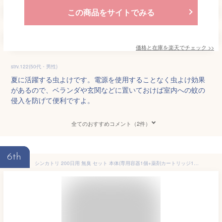
この商品をサイトでみる
価格と在庫を
楽天
でチェック
>>
strv.122(50代・男性)
夏に活躍する虫よけです。電源を使用することなく虫よけ効果
があるので、ベランダや玄関などに置いておけば室内への蚊の
侵入を防げて便利ですよ。
全てのおすすめコメント（2件）
6th
シンカトリ 200日用 無臭 セット 本体(専用容器1個+薬剤カートリッジ1個) 大日本除虫菊株式会社