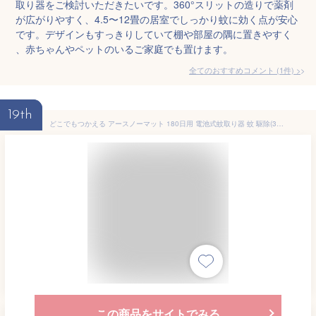
取り器をご検討いただきたいです。360°スリットの造りで薬剤
が広がりやすく、4.5〜12畳の居室でしっかり蚊に効く点が安心
です。デザインもすっきりしていて棚や部屋の隅に置きやすく
、赤ちゃんやペットのいるご家庭でも置けます。
全てのおすすめコメント
(
1
件)
>
19th
どこでもつかえる アースノーマット 180日用 電池式蚊取り器 蚊 駆除(3箱セット)【アースノーマット電池式】[蚊取り器 電池式 コードレス 蚊除け 殺虫剤 駆除 退治]
この商品をサイトでみる