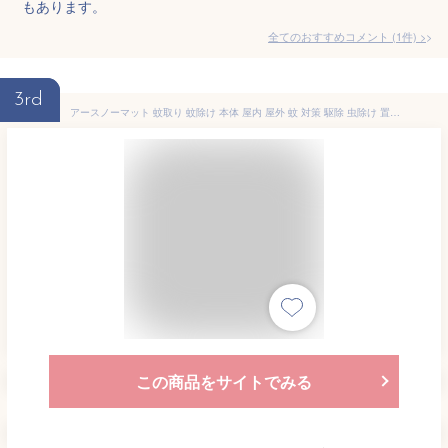
もあります。
全てのおすすめコメント
(
1
件)
>
3rd
アースノーマット 蚊取り 蚊除け 本体 屋内 屋外 蚊 対策 駆除 虫除け 置き型 無香料 60日 防除用医薬部外品
この商品をサイトでみる