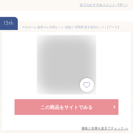
全てのおすすめコメント
(
1
件)
>
13th
マモルーム 蚊用 4ヵ月用セット 虫除け 空間用 置き型(3セット)【アース】
この商品をサイトでみる
価格と在庫を
楽天
でチェック
>>