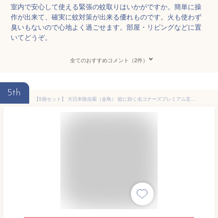
室内で安心して使える緊張の蚊取りはいかがですか。簡単に操
作が出来て、確実に蚊対策が出来る優れものです。火も使わず
臭いもないので心地よく過ごせます。部屋・リビングなどに置
いてどうぞ。
全てのおすすめコメント（2件）
5th
【5個セット】 大日本除虫菊（金鳥） 蚊に効く虫コナーズプレミアム玄関用366日 虫コナーズ 置き型タイプ 虫コナーズプレミアム キンチョー蚊に効く 害虫対策 防虫 蚊除け 無臭 害虫駆除 吊るす 蚊取り 掃除 屋内 防虫剤 玄関 洗剤 虫よけ キンチョウ