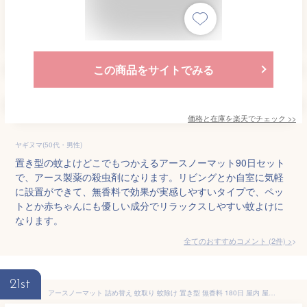
この商品をサイトでみる
価格と在庫を
楽天
でチェック
>>
ヤギヌマ(50代・男性)
置き型の蚊よけどこでもつかえるアースノーマット90日セット
で、アース製薬の殺虫剤になります。リビングとか自室に気軽
に設置ができて、無香料で効果が実感しやすいタイプで、ペッ
トとか赤ちゃんにも優しい成分でリラックスしやすい蚊よけに
なります。
全てのおすすめコメント
(
2
件)
>
21st
アースノーマット 詰め替え 蚊取り 蚊除け 置き型 無香料 180日 屋内 屋外 蚊 対策 駆除 虫除け 防除用医薬部外品 3個セット