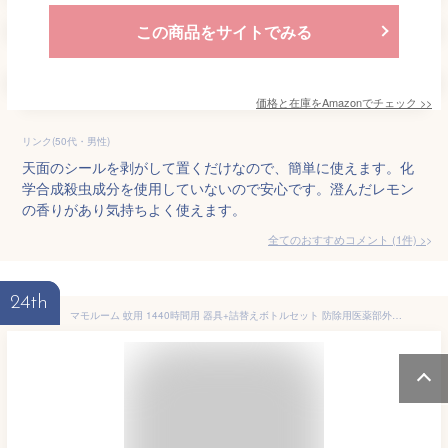
この商品をサイトでみる
価格と在庫を
Amazon
でチェック
>>
リンク(50代・男性)
天面のシールを剥がして置くだけなので、簡単に使えます。化
学合成殺虫成分を使用していないので安心です。澄んだレモン
の香りがあり気持ちよく使えます。
全てのおすすめコメント
(
1
件)
>
24th
マモルーム 蚊用 1440時間用 器具+詰替えボトルセット 防除用医薬部外品 アース製薬