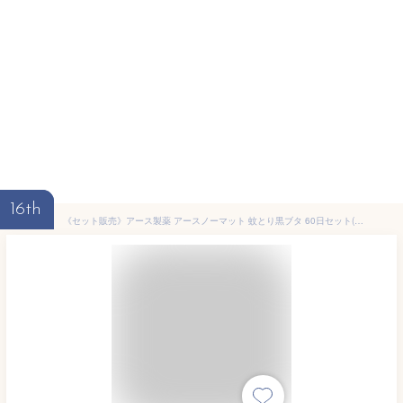
16th
《セット販売》アース製薬 アースノーマット 蚊とり黒ブタ 60日セット(1セット)×3個セット 器具+替【防除用医薬部外品】