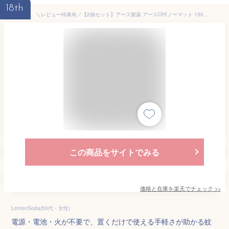
18th
＼レビュー特典有／【2個セット】アース製薬 アースOH!ノーマット 150日用セット [単品内容量/1個] | 蚊取り器 アース ノーマット 電源不要 置き型 簡単設置 環境配慮 居室用 家庭用 安全 赤ちゃん 150日用 室内用 生活用品 マルチフィラメント デザイン性 収納便利
この商品をサイトでみる
価格と在庫を
楽天
でチェック
>>
LemonSoda(50代・女性)
電源・電池・火が不要で、置くだけで使える手軽さが助かる蚊