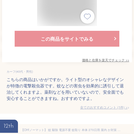
この商品をサイトでみる
価格と在庫を
楽天
でチェック
>>
カーフ(40代・男性)
こちらの商品はいかがですか。ライト型のオシャレなデザイン
が特徴の電撃殺虫器です。蚊などの害虫を効果的に誘引して退
治してくれますよ。薬剤などを用いていないので、安全面でも
安心することができますね。おすすめですよ。
全てのおすすめコメント
(
1
件)
>
12th
【OH!ノーマット】 蚊 駆除 電源不要 蚊取り 本体 270日用 屋内 か対策 赤ちゃん ペット 防除用医薬部外品