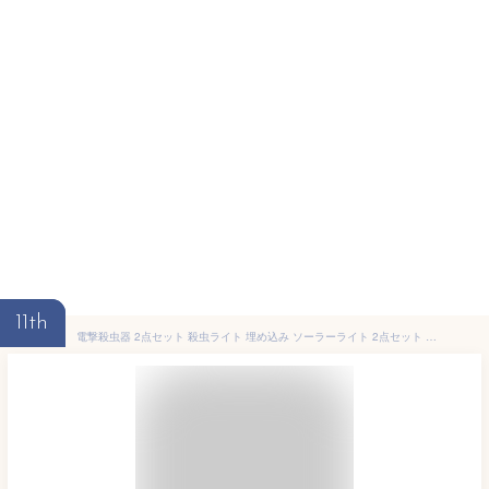
11th
電撃殺虫器 2点セット 殺虫ライト 埋め込み ソーラーライト 2点セット 殺虫＆照明電撃 自動点灯捕虫器 照明ランプ 防水IP65 害虫退治 高圧電撃 太陽光で充電 強力蚊除け 安全 エコ ガーデンライト 置き型 屋外 蚊除け