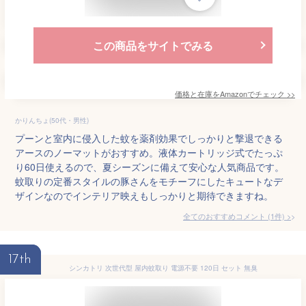
この商品をサイトでみる
価格と在庫を
Amazon
でチェック
>>
かりんちょ(50代・男性)
プーンと室内に侵入した蚊を薬剤効果でしっかりと撃退できる
アースのノーマットがおすすめ。液体カートリッジ式でたっぷ
り60日使えるので、夏シーズンに備えて安心な人気商品です。
蚊取りの定番スタイルの豚さんをモチーフにしたキュートなデ
ザインなのでインテリア映えもしっかりと期待できますね。
全てのおすすめコメント
(
1
件)
>
17th
シンカトリ 次世代型 屋内蚊取り 電源不要 120日 セット 無臭