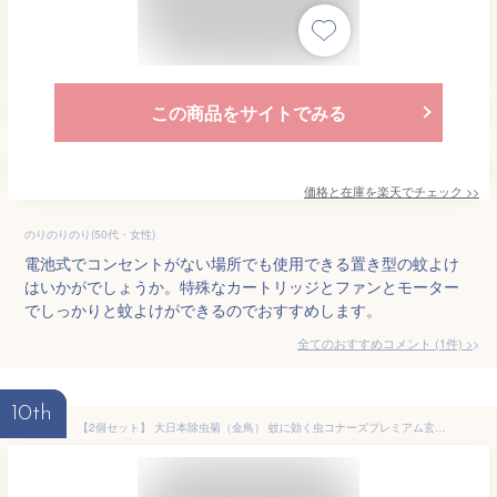
この商品をサイトでみる
価格と在庫を
楽天
でチェック
>>
のりのりのり(50代・女性)
電池式でコンセントがない場所でも使用できる置き型の蚊よけ
はいかがでしょうか。特殊なカートリッジとファンとモーター
でしっかりと蚊よけができるのでおすすめします。
全てのおすすめコメント
(
1
件)
>
10th
【2個セット】 大日本除虫菊（金鳥） 蚊に効く虫コナーズプレミアム玄関用366日 虫コナーズ 置き型タイプ 虫コナーズプレミアム キンチョー蚊に効く 害虫対策 防虫 蚊除け 無臭 害虫駆除 吊るす 蚊取り 掃除 屋内 防虫剤 玄関 洗剤 虫よけ キンチョウ