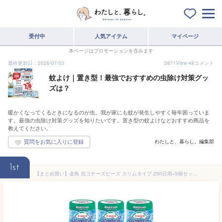
受付中
人気アイテム
マイページ
本ページはプロモーションを含みます
最終更新日：2026/07/03
3871
View
48
コメント
蚊よけ｜置き型！最強でおすすめの虫除け対策グッ
ズは？
暖かくなってくるときになるのが虫。我が家にも蚊が発生しやすく毎年困っていま
す。最強の虫除け対策グッズを知りたいです。置き型の蚊よけなどおすすめ商品を
教えてください。
わたしと、暮らし。編集部
1st
【まとめ買い】金鳥 虫コナーズビーズ スリムタイプ 250日用×5個セット ハッカの香り ビーズタイプ 室内 置き型 虫よけ 駆除 ハエ 蚊除け 防虫剤