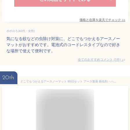
価格と在庫を
楽天
でチェック
>>
ポポロろ(40代・女性)
気になる蚊などの虫除け対策に、どこでもつかえるアースノー
マットがおすすめです。電池式のコードレスタイプなので好き
な場所で使えて便利です。
全てのおすすめコメント
(
1
件)
>
20th
どこでもつかえるアースノーマット 90日セット アース製薬 殺虫剤・ハエ・蚊 蚊とり 無香 本体 ペット リビング 置き型タイプ ノーマット 撃退 蚊除け 無香料 無臭 室内 蚊取り 掃除 屋内 対策 蚊取り器 防虫剤 玄関 洗剤 虫よけ グッズ 持ち運び