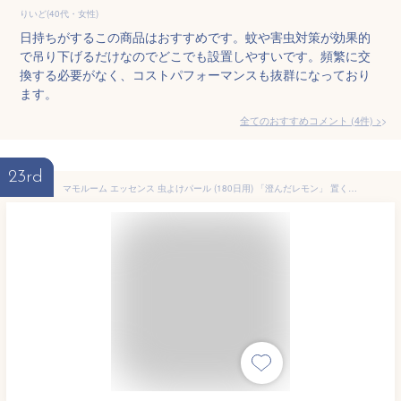
りいど(40代・女性)
日持ちがするこの商品はおすすめです。蚊や害虫対策が効果的
で吊り下げるだけなのでどこでも設置しやすいです。頻繁に交
換する必要がなく、コストパフォーマンスも抜群になっており
ます。
全てのおすすめコメント
(
4
件)
>
23rd
マモルーム エッセンス 虫よけパール (180日用) 「澄んだレモン」 置くだけ 虫よけ消臭芳香剤 ジェル リビング・玄関・子供部屋など (アース製薬)