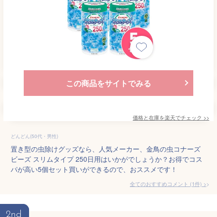
この商品をサイトでみる
価格と在庫を
楽天
でチェック
>>
どんどん(50代・男性)
置き型の虫除けグッズなら、人気メーカー、金鳥の虫コナーズ
ビーズ スリムタイプ 250日用はいかがでしょうか？お得でコス
パが高い5個セット買いができるので、おススメです！
全てのおすすめコメント
(
1
件)
>
2nd