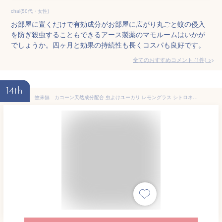
chai(50代・女性)
お部屋に置くだけで有効成分がお部屋に広がり丸ごと蚊の侵入
を防ぎ殺虫することもできるアース製薬のマモルームはいかが
でしょうか。四ヶ月と効果の持続性も長くコスパも良好です。
全てのおすすめコメント
(
1
件)
>
14th
蚊来無 カコーン天然成分配合 虫よけユーカリ レモングラス シトロネラ 精油配合