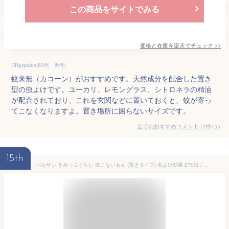
この商品をサイトでみる
価格と在庫を
楽天
でチェック
>>
RRgypsies(60代・男性)
蚊来無（カコーン）がおすすめです。天然成分を配合した置き
型の虫よけです。ユーカリ、レモングラス、シトロネラの精油
が配合されており、これを玄関などに置いておくと、蚊が寄っ
てこなくなりますよ。置き場所に困らないサイズです。
全てのおすすめコメント
(
1
件)
>
15th
バルサン すみっコぐらし 虫こないもん (置きタイプ) 虫よけ効果 270日 / 電気・電池・火気不要/独自のメッシュ構造でワイド拡散/玄関 リビング 寝室 などに