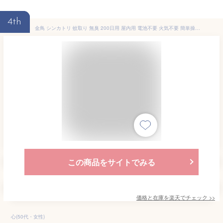
4th
金鳥 シンカトリ 蚊取り 無臭 200日用 屋内用 電池不要 火気不要 簡単操作 次世代型蚊取り 置き型タイプ ペット 子供OK リビング 寝室 子供部屋 蚊対策 蚊除けグッズ 室内用蚊取り セット販売 まとめ買い 送料無料
この商品をサイトでみる
価格と在庫を
楽天
でチェック
>>
心(50代・女性)