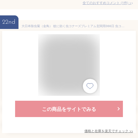
全てのおすすめコメント
(
1
件)
>
22nd
大日本除虫菊（金鳥） 蚊に効く虫コナーズプレミアム玄関用366日 虫コナーズ 置き型タイプ 虫コナーズプレミアム キンチョー蚊に効く 害虫対策 防虫 蚊除け 無臭 害虫駆除 吊るす 蚊取り 掃除 屋内 防虫剤 玄関 洗剤 虫よけ キンチョウ 金鳥 清掃 虫除け
この商品をサイトでみる
価格と在庫を
楽天
でチェック
>>