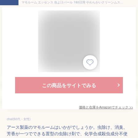
マモルーム エッセンス 虫よけパール 180日用 やわらかいクリーンムスク 置くだけ 虫よけ 消臭 芳香剤 置き型 虫除け 室内
この商品をサイトでみる
価格と在庫を
Amazon
でチェック
>>
chai(50代・女性)
アース製薬のマモルームはいかがでしょうか。虫除け、消臭、
芳香が一つでできる置型の虫除け剤で、化学合成殺虫成分不使