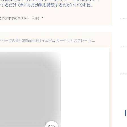
ーするだけで約1ヵ月効果も持続するのがいいですね。
てのおすすめコメント（7件）
アース製薬 ダニアーススプレー ハーブの香り300ml×4個 | イエダニ カーペット スプレー ダニアース ダニ対策 ダニ駆除 ノミ ハーブの香り300ml×4個 フェノトリン ベッド マダニ 予防の対策 屋内 布団 殺虫剤 肌刺激テスト済み 赤ちゃん 速乾性