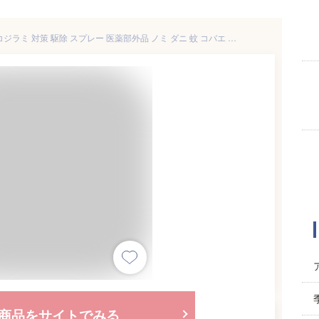
ピレカロール 250ml 110ml トコジラミ 対策 駆除 スプレー 医薬部外品 ノミ ダニ 蚊 コバエ ゴキブリ 毛虫 殺虫剤 殺虫スプレー 防虫スプレー 虫除け 虫よけ 防虫剤 旅行 部屋 室内 屋外 キャンプ ペット 赤ちゃん 子ども 犬 猫 無添加 化学合成成分不使用 100％天然成分
商品をサイトでみる