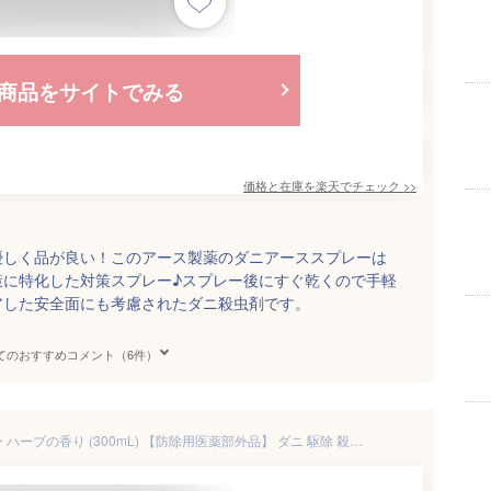
商品をサイトでみる
価格と在庫を
楽天
でチェック
>>
優しく品が良い！このアース製薬のダニアーススプレーは
策に特化した対策スプレー♪スプレー後にすぐ乾くので手軽
アした安全面にも考慮されたダニ殺虫剤です。
てのおすすめコメント（6件）
アース製薬 ダニアーススプレー ハーブの香り (300mL) 【防除用医薬部外品】 ダニ 駆除 殺虫剤 スプレー 対策 退治 予防 室内