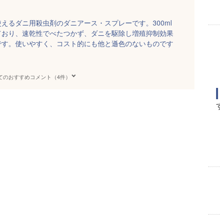
えるダニ用殺虫剤のダニアース・スプレーです。300ml
ており、速乾性でべたつかず、ダニを駆除し増殖抑制効果
です。使いやすく、コスト的にも他と遜色のないものです
。
てのおすすめコメント（4件）