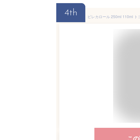
4th
この