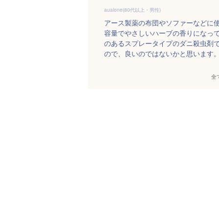
aualone(80代以上・男性)
アース製薬の布団やソファーなどに使
容量でやさしいハーブの香りになっ
のあるスプレータイプのダニ殺虫剤
ので、良いのではないかと思います
全