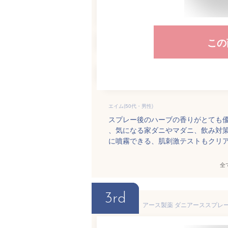
この
エイム(50代・男性)
スプレー後のハーブの香りがとても
、気になる家ダニやマダニ、飲み対
に噴霧できる、肌刺激テストもクリ
全
3rd