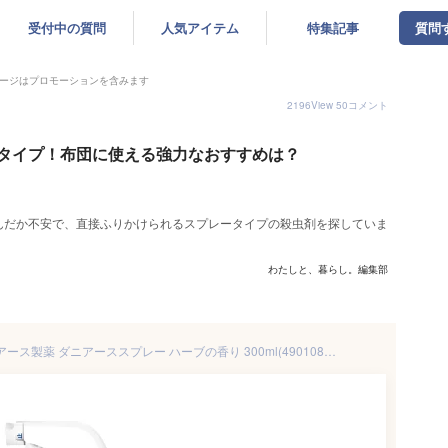
受付中の質問
人気アイテム
特集記事
質問
ージはプロモーションを含みます
2196
View
50
コメント
タイプ！布団に使える強力なおすすめは？
んだか不安で、直接ふりかけられるスプレータイプの殺虫剤を探していま
わたしと、暮らし。編集部
【1点限り！令和お試し価格】アース製薬 ダニアーススプレー ハーブの香り 300ml(4901080010919)