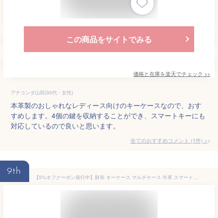
この商品をサイトでみる
価格と在庫を
楽天
でチェック
>>
アナコンダ山田(30代・女性)
本革製のおしゃれなレディース向けのキーケースなので、おす
すめします。4個の鍵を収納することができ、スマートキーにも
対応しているので良いと思います。
全てのおすすめコメント
(
1
件)
>
9th
【5%オフクーポン発行中】財布 キーケース マルチケース 牛革 スマートキー 鍵 サイフ ウォレット mieno diva ブランド 小銭入れ カード 革 本革 一体型 キーケース財布 レザー レディース ミニ コンパクト プレゼント チョコ以外 (07000396r)【名入れ 可能】