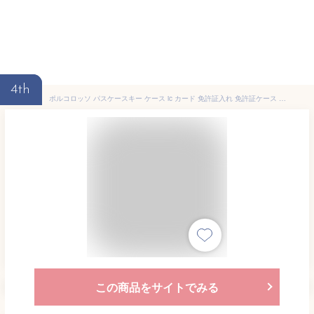
4th
ポルコロッソ パスケースキー ケース ic カード 免許証入れ 免許証ケース 本革 栃木レザー 日本製 メンズ レディース 男性 女性 ブランド 赤 誕生日プレゼント 還暦祝い きれいめ [sokunou]
この商品をサイトでみる