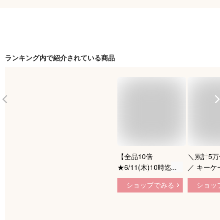
ランキング内で紹介されている商品
【全品10倍
＼累計5
★6/11(木)10時迄】
／ キーケ
ランバンオンブルー
天1位！高
ショップでみる
ショッ
キーケース レディー
★4.61】
ス リュクサンブール
本革 スマ
480115 本革 レザー
お札 高見