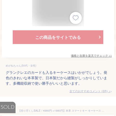
この商品をサイトでみる
価格と在庫を
楽天
でチェック
>>
めがねちゃん(50代・女性)
グランクレエのカードも入るキーケースはいかがでしょう。発
色のきれいな本革製で、日本製だから縫製がしっかりしていま
す。多機能収納で使い勝手がいいと思います。
全てのおすすめコメント
(
3
件)
>
SOLD
【売り尽くしSALE / 4980円→1980円】本革 スマートキー キーケース メンズケース おしゃれ 革 本革 キーレス ブランド レディース カード 大容量 イタリアンレザー カーキーケース キーホルダー 家の鍵 / ビジネス ギフト 誕生日 プレゼント / IKC1