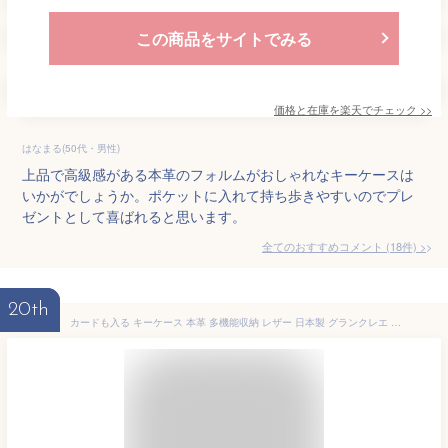
この商品をサイトでみる
価格と在庫を
楽天
でチェック
>>
はなまる(50代・男性)
上品で高級感がある本革のフォルムがおしゃれなキーケースは
いかがでしょうか。ポケットに入れて持ち歩きやすいのでプレ
ゼントとして喜ばれると思います。
全てのおすすめコメント
(
18
件)
>
20th
カードも入る キーケース 本革 多機能収納 レザー 日本製 グランクレエ ブランド レディース 本革 6連 キーホルダー カギ カード入れ ポケット付 可愛い かわいい おしゃれ 赤 オレンジ 黒 グレージュ 白 ギフト プレゼント メール便送料無料