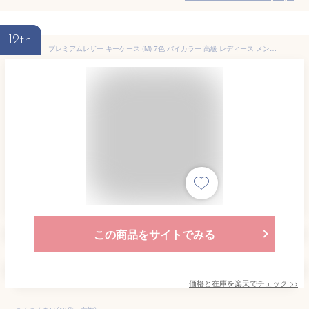
12th
プレミアムレザー キーケース (M) 7色 バイカラー 高級 レディース メンズ 本革 牛革 スリム シンプル おしゃれ かわいい ブランド スマート 収納 カラバリ シンプル かっこいい シュリンク レザー 革 皮 スナップボタン 鍵 かぎ お札入れ カード キーリング HANATORA jpqlk
この商品をサイトでみる
価格と在庫を
楽天
でチェック
>>