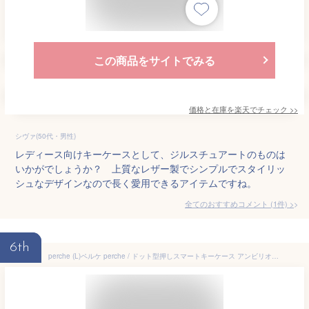
この商品をサイトでみる
価格と在庫を
楽天
でチェック
>>
シヴァ(50代・男性)
レディース向けキーケースとして、ジルスチュアートのものは
いかがでしょうか？ 上質なレザー製でシンプルでスタイリッ
シュなデザインなので長く愛用できるアイテムですね。
全てのおすすめコメント
(
1
件)
>
6th
perche (L)ペルケ perche / ドット型押しスマートキーケース アンビリオン 財布・ポーチ・ケース その他の財布・ポーチ・ケース ブラック ブルー グリーン ピンク イエロー シルバー ゴールド【送料無料】