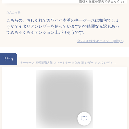
価格と在庫を
楽天
でチェック
>>
だんごっ鼻
こちらの、おしゃれでカワイイ本革のキーケースは如何でしょ
うか？イタリアンレザーを使っていますので綺麗な光沢もあっ
てめちゃくちゃテンション上がりそうです。
全てのおすすめコメント
(
9
件)
>
19th
キーケース 札幌革職人館 スマートキー 名入れ 革 レザー メンズ レディース スマートキーケース キーホルダー ブランド 結婚記念日 ペア 誕生日プレゼント 男性 女性 夫 父 両親 誕生日 ギフト プレゼント 40代 50代 60代 実用的 コンパクト 車 2つ 日本製 おしゃれ 父の日