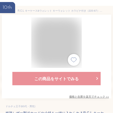
10th
R.C.L キーケース&ウォレット キーウォレット カラビナ付き（220-67）姫路レザー マルチケース リモートキー ミニウォレット 鍵 小銭 お札 コインケース ミニ財布 レディース メンズ 日本製 小さめ リアルクロス【コンビニ受取対応商品】
この商品をサイトでみる
価格と在庫を
楽天
でチェック
>>
ドルチェ王子(60代・男性)
姫路レザー製でカードや小銭も一緒に入れられるR.C.L キーケ