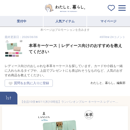
受付中
人気アイテム
マイページ
本ページはプロモーションを含みます
最終更新日：2026/06/06
49
View
24
コメント
本革キーケース｜レディース向けのおすすめを教え
てください
レディース向けのおしゃれな本革キーケースを探しています。カードや小銭も一緒
に入れられるタイプや、上品でプレゼントにも喜ばれそうなものなど、人気のおす
すめ商品を教えてください。
わたしと、暮らし。編集部
1st
【全品10倍★6/11(木)10時迄】ランバンオンブルー キーケース レディース リュクサンブール 480115 本革 レザー コンパクト スマートキー対応 4連フック カードポケット付き パスケース ICカード 定期入れ 通勤 通学 車 鍵[PO10]