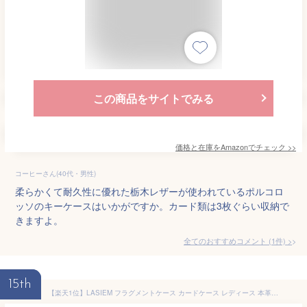
この商品をサイトでみる
価格と在庫を
Amazon
でチェック
>>
コーヒーさん(40代・男性)
柔らかくて耐久性に優れた栃木レザーが使われているポルコロ
ッソのキーケースはいかがですか。カード類は3枚ぐらい収納で
きますよ。
全てのおすすめコメント
(
1
件)
>
15th
【楽天1位】LASIEM フラグメントケース カードケース レディース 本革 メンズ ミニ財布 ミニサイフ スリム 薄型 小さい 財布 ミニウォレット キーケース コインケース 薄い財布 本革ミニ財布 カード入れ 小銭入れ ブランド コンパクト キャッシュレス 鍵 かわいい おしゃれ