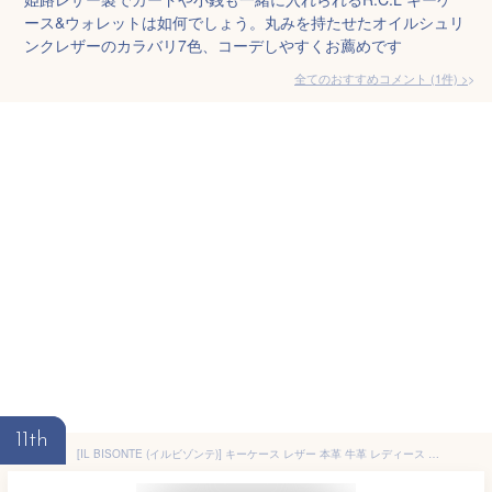
ース&ウォレットは如何でしょう。丸みを持たせたオイルシュリ
ンクレザーのカラバリ7色、コーデしやすくお薦めです
全てのおすすめコメント
(
1
件)
>
11th
[IL BISONTE (イルビゾンテ)] キーケース レザー 本革 牛革 レディース メンズ ユニセックス グレー