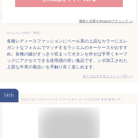
価格と在庫を
Amazon
でチェック
>>
かりんちょ(50代・男性)
各種レディースファッションにペール系の上品なカラーにエレ
ガントなフォルムでマッチするラシエムのキーケースがおすす
め。各種の鍵がすっきり収まってボタンを外せば手早くキーフ
ックにアクセスできる使用感の良い逸品です。シボ加工された
上質な牛革の風合いを手触り良く楽しめます。
全てのおすすめコメント
(
1
件)
>
14th
[ポルコロッソ] キーケース スマートキー カード入れ付き 本革 栃木レザー スマートキーケース キーホルダー ブランド 日本製 赤 レディース 革 レザー [sokunou]