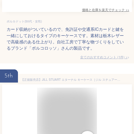
価格と在庫を
楽天
でチェック
>>
ポルカドット(50代・女性)
カード収納がついているので、免許証や交通系ICカードと鍵を
一緒にしておけるタイプのキーケースです。素材は栃木レザー
で高級感のある仕上がり。自社工房で丁寧な物づくりをしてい
るブランド「ポルコロッソ」さんの製品です。
全てのおすすめコメント
(
1
件)
>
5th
【正規販売店】JILL STUART エターナル キーケース［ジル スチュアート］ ブランド 本革 レザー 三つ折り 5連 コンパクト 鍵入れ キーリング おしゃれ 大人 かわいい ポケット付き レディース バッグマニア