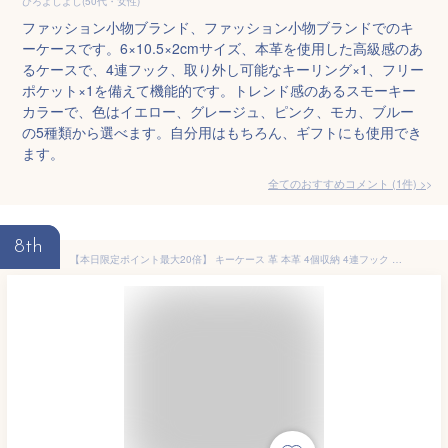
ひろよしよし(50代・女性)
ファッション小物ブランド、ファッション小物ブランドでのキ
ーケースです。6×10.5×2cmサイズ、本革を使用した高級感のあ
るケースで、4連フック、取り外し可能なキーリング×1、フリー
ポケット×1を備えて機能的です。トレンド感のあるスモーキー
カラーで、色はイエロー、グレージュ、ピンク、モカ、ブルー
の5種類から選べます。自分用はもちろん、ギフトにも使用でき
ます。
全てのおすすめコメント
(
1
件)
>
8th
【本日限定ポイント最大20倍】 キーケース 革 本革 4個収納 4連フック スマートキー コンパクト 軽量 薄型 スマートキーカバー ケース キーホルダー キーレス レディース キーケース おしゃれ キー ケース スマートキーケース 家の鍵 複数