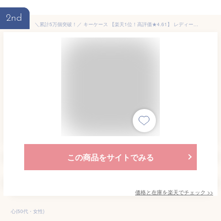
2nd
＼累計5万個突破！／ キーケース 【楽天1位！高評価★4.61】 レディース 本革 スマートキー お札 高見え くすみカラー 牛革 スマートキーケース キーリング キーホルダー 車 鍵 財布 タッセル コンパクト ミニ おすすめ おしゃれ ギフト 女性 アンコール Annekor
この商品をサイトでみる
価格と在庫を
楽天
でチェック
>>
心(50代・女性)