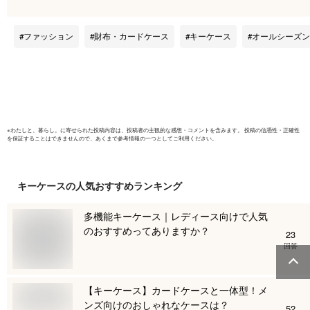
コンパクト スマート
カラー 牛
キー対応 4連フック
トキーケー
カードポケット付き
ング キー
ファッション
財布・カードケース
キーケース
オールシーズン
パスケース ICカード
車 鍵 財
定期入れ 通勤 通学
コンパクト
車 鍵[PO10]
すすめ お
フト 女性
ル Anneko
※
わたしと、暮らし。
に寄せられた投稿内容は、投稿者の主観的な感想・コメントを含みます。 投稿の信憑性・正確性
を保証することはできませんので、あくまで参考情報の一つとしてご利用ください。
キーケース
の人気おすすめランキング
多機能キーケース｜レディース向けで人気
のおすすめってありますか？
23
回答
【キーケース】カードケースと一体型！メ
ンズ向けのおしゃれなケースは？
52