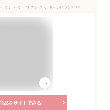
【5/28迄限定★18%OFFキャンペーン】 キーケース レディース カード入れ付き メンズ 本革 車 スマートキー ラウンド型 ファスナー型 6連フック型 キーリング型 カード収納型 カラビナ付き型 ミニポーチ型 薄型 立体型 長方形 6連 男性 女性
商品をサイトでみる