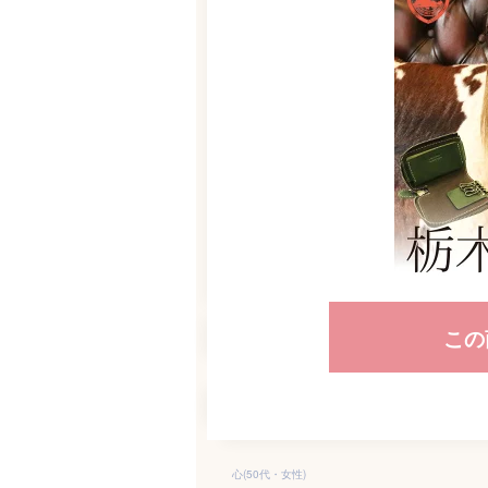
この
心(50代・女性)