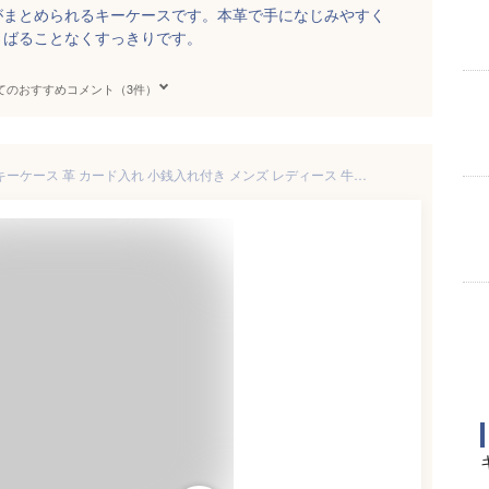
がまとめられるキーケースです。本革で手になじみやすく
さばることなくすっきりです。
てのおすすめコメント（3件）
キーケース 小銭入れ スマートキーケース 革 カード入れ 小銭入れ付き メンズ レディース 牛革 サフィアーノ レザー キーリング 極小 コンパクト 財布 一体型 小さい財布 ミニウォレット カギ 鍵 お札入れ DomTeporna ブランド プレゼント 送料無料 ギフト 対応 L