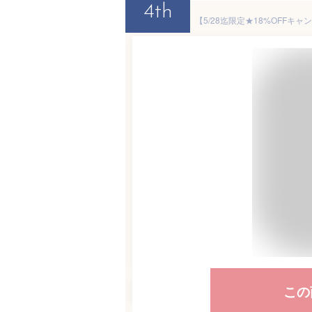
4th
この