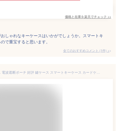
価格と在庫を
楽天
でチェック
>>
がおしゃれなキーケースはいかがでしょうか。スマートキ
るので重宝すると思います。
全てのおすすめコメント
(
1
件)
>
リレーアタック防止 キーケース 電波遮断ポーチ 好評 鍵ケース スマートキーケース カードケース 車 リレーアタック防止用キーケース カード スマホ 電波遮断ポケット リレーアタック対策