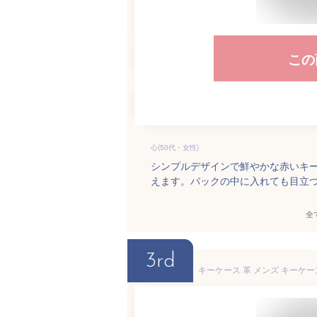
この
心(50代・女性)
シンプルデザインで鮮やかな赤いキ
えます。バックの中に入れても目立
全
3rd