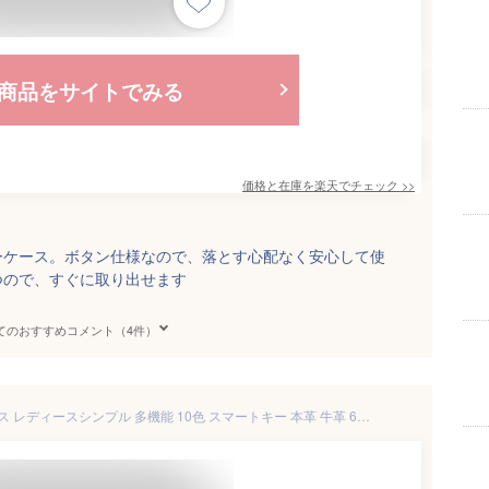
商品をサイトでみる
価格と在庫を
楽天
でチェック
>>
ーケース。ボタン仕様なので、落とす心配なく安心して使
つので、すぐに取り出せます
てのおすすめコメント（4件）
キーケース 革 メンズ キーケース レディースシンプル 多機能 10色 スマートキー 本革 牛革 6連 キーリング 鍵 カギ カードケース 定期入れ 女性 赤 茶 黒 ピンク 母の日 プレゼント ギフト おすすめ 人気