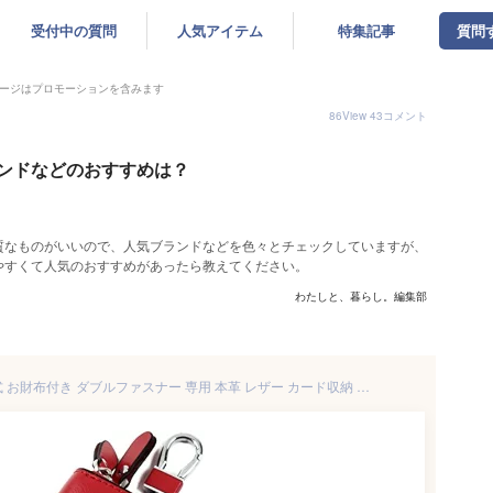
受付中の質問
人気アイテム
特集記事
質問
ージはプロモーションを含みます
86
View
43
コメント
ンドなどのおすすめは？
質なものがいいので、人気ブランドなどを色々とチェックしていますが、
やすくて人気のおすすめがあったら教えてください。
わたしと、暮らし。編集部
スマートキーケース ジャバラ式 お財布付き ダブルファスナー 専用 本革 レザー カード収納 大型キー対応 レッド (レッド)