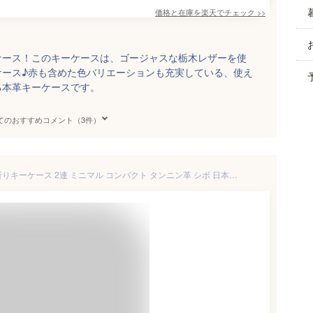
価格と在庫を
楽天
でチェック
>>
ケース！このキーケースは、ゴージャスな栃木レザーを使
ケース♪赤も含めた色バリエーションも充実している、使え
る本革キーケースです。
てのおすすめコメント（3件）
姫路産シュリンクレザー 三つ折りキーケース 2連 ミニマル コンパクト タンニン革 シボ 日本製 本革 牛革 フルベジタブルタンニン鞣し なめし グリーン 緑 ブラック 黒ブラウン キャメル 茶 ネイビー 紺 レッド 赤【メール便対応可】