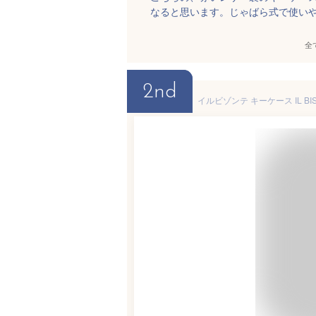
なると思います。じゃばら式で使い
全
2nd