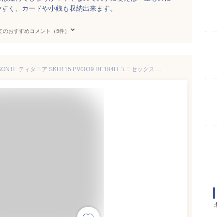
やすく、カードや小銭も収納出来ます。
てのおすすめコメント（5件）
イルビゾンテ キーケース IL BISONTE ティタニア SKH115 PV0039 RE184H ユニセックス レッド 赤【1万円以上で1,000円OFF★最大5,000円OFFクーポン配布中】