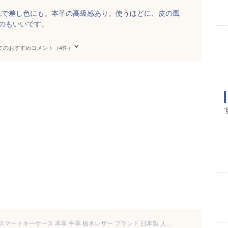
れで差し色にも。本革の高級感あり。使うほどに、皮の風
のもいいです。
てのおすすめコメント（4件）
キーケース メンズ レディース スマートキーケース 本革 牛革 栃木レザー ブランド 日本製 人気 車の鍵が入るキーケース 送料無料 スマートキー コンパクト かわいい おしゃれ 4連 キーリング カギ 鍵 車 バイク キーホルダー 黒 ブラック ブラウン レッド ネイビー グリーン