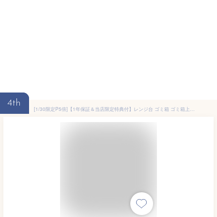
4th
[1/30限定P5倍]【1年保証＆当店限定特典付】レンジ台 ゴミ箱 ゴミ箱上ラック ラック スリム 52幅 50幅 棚 スライド おしゃれ 大理石 木目 北欧 シンプル ナチュラル 炊飯器ラック レンジボード キッチンラック エコー Echo【AR対象商品】