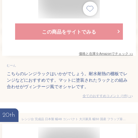
この商品をサイトでみる
価格と在庫を
Amazon
でチェック
>>
むーん
こちらのレンジラックはいかがでしょう。耐水耐熱の棚板でレ
ンジなどにおすすめです。マットに塗装されたラックとの組み
合わせがヴィンテージ風でオシャレです。
全てのおすすめコメント
(
1
件)
>
20th
レンジ台 完成品 日本製 幅48 コンパクト 大川家具 幅50 国産 フラップ扉 食器棚 キッチンボード レンジラック スリム 省スペース コンセント レンジボード 台所 キッチン 収納 引出し キッチンラック おしゃれ 木製 北欧