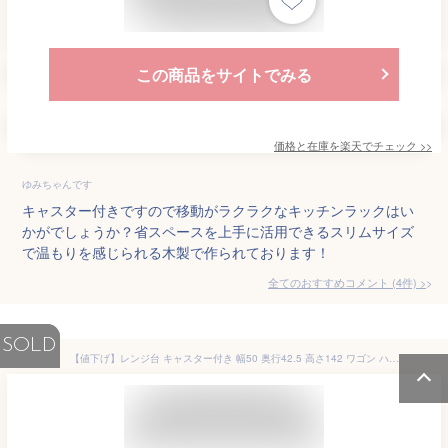
この商品をサイトでみる
価格と在庫を
楽天
でチェック
>>
ゆみちゃんです
キャスター付きですので移動がラクラクなキッチンラックはい
かがでしょうか？省スペースを上手に活用できるスリムサイズ
で温もりを感じられる木製で作られております！
全てのおすすめコメント
(
4
件)
>
SOLD
【値下げ】レンジ台 キャスター付き 幅50 奥行42.5 高さ142 ワゴン ハイタイプ レンジラック 大容量 スリム キッチンラック キッチン収納 レンジボード レンジ収納 家電 収納 ラック 一人暮らし シンプル 家電ラック 電子レンジ トースター 炊飯器