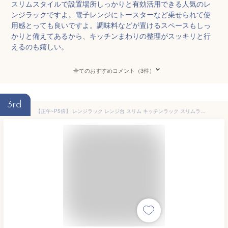
スリムスタイルで設置場所しっかりと有効活用できる人気のレ
ンジラックですよ。電子レンジにトースターなど乗せられて使
用感とっても良いですよ。調味料などが置けるスペースもしっ
かりと備えてあるから、キッチンまわりの整理がスッキリと行
えるのも嬉しい。
全てのおすすめコメント（3件）
3rd
【正午~P5倍】 レンジラック レンジ台 スリム キッチンラック スリムラック キッチン収納棚 幅39cm 6段 高耐荷設計 引き出し付 省スペース 電子レンジ台 ナチュラル ブラウン オープンラック スライド キッチン収納 おしゃれ 食器棚 棚 ラック ゴミ 箱