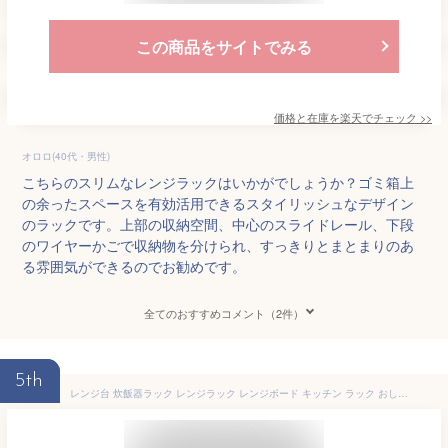
この商品をサイトでみる
価格と在庫を
楽天
でチェック
>>
オロロ(40代・男性)
こちらのスリムなレンジラックはいかがでしょうか？ゴミ箱上
の余ったスペースを有効活用できるスタイリッシュなデザイン
のラックです。上部の収納空間、中心のスライドレール、下段
のワイヤーかごで収納物を分けられ、すっきりとまとまりのあ
る雰囲気ができるのでお勧めです。
全てのおすすめコメント（2件）
5th
レンジ台 炊飯器ラック レンジラック レンジボード キッチン ラック おしゃれ 幅34cm 幅60cm 北欧 白 ホワイト スリム シンプル キッチンラック 食器棚 ナチュラル 収納棚 オープンラック トースターラック 電子レンジ台 ゴミ箱ラック 一人暮らし キッチン収納棚 emery