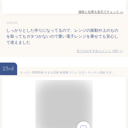
価格と在庫を
楽天
でチェック
>>
りのりの
しっかりとした作りになってるので、レンジの振動や上のもの
を取ってもガタつかないので重い電子レンジを乗せても安心し
て使えました
全てのおすすめコメント
(
2
件)
>
23rd
キッチン 隙間収納 すきま収納 食器棚 スリム モダン キッチン収納 すき間収納 収納 幅32.5cm ラック すき間 隙間 ハイタイプ スリム キッチンラック おしゃれ 30cm 幅30 木製 ミニ 食器 棚 キッチンストッカー