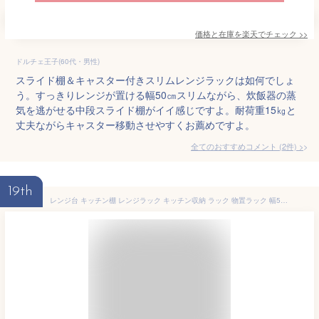
価格と在庫を
楽天
でチェック
>>
ドルチェ王子(60代・男性)
スライド棚＆キャスター付きスリムレンジラックは如何でしょ
う。すっきりレンジが置ける幅50㎝スリムながら、炊飯器の蒸
気を逃がせる中段スライド棚がイイ感じですよ。耐荷重15㎏と
丈夫ながらキャスター移動させやすくお薦めですよ。
全てのおすすめコメント
(
2
件)
>
19th
レンジ台 キッチン棚 レンジラック キッチン収納 ラック 物置ラック 幅50cm 2段棚+1バスケット キャスター付き 移動・掃除便利 簡単組立 （ブラック） DEWEL