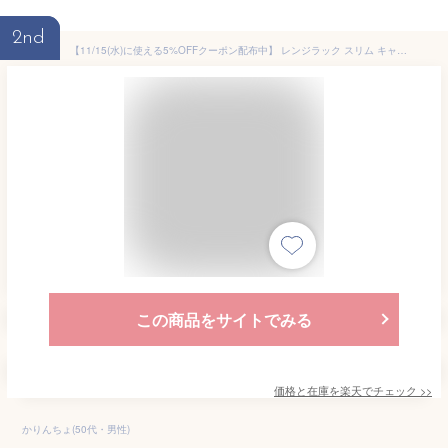
2nd
【11/15(水)に使える5%OFFクーポン配布中】 レンジラック スリム キャスター付き 幅50cm レンジ台 トースターラック レンジボード スライド棚 おしゃれ キッチンワゴン キッチンラック ラック キッチン収納 隙間 収納 すきま スチールラック 棚 ホワイト
この商品をサイトでみる
価格と在庫を
楽天
でチェック
>>
かりんちょ(50代・男性)