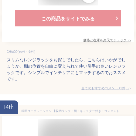
この商品をサイトでみる
価格と在庫を
楽天
でチェック
>>
CHACO(40代・女性)
スリムなレンジラックをお探しでしたら、こちらはいかがでし
ょうか。棚の位置を自由に変えられて使い勝手の良いレンジラ
ックです。シンプルでインテリアにもマッチするのでおススメ
です。
全てのおすすめコメント
(
1
件)
>
14th
武田コーポレーション 【収納ラック・棚・キャスター付き・コンセント付き】 ヴィンテージナチュラル 30×40×89.5㎝ ヴィンテージ調 キッチンワゴン スリム T0-VKWS88VNA