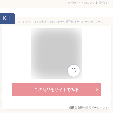
全てのおすすめコメント
(
2
件)
>
10th
レンジラック ゴミ箱収納 ラック スチール 幅伸縮 トースターラック ロータイプ キッチン 作業台 ごみ箱上 レンジ台 収納ラック スリム 電子レンジ台 おしゃれ ホワイト/ベージュ/ターコイズブルー/ネイビー/グレー/ブラック KRA945054
この商品をサイトでみる
価格と在庫を
楽天
でチェック
>>