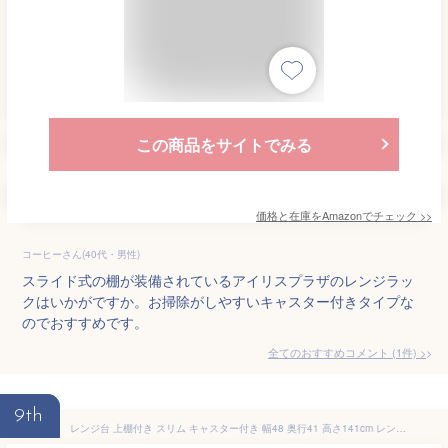
この商品をサイトでみる
価格と在庫を
Amazon
でチェック
>>
コーヒーさん(40代・男性)
スライド式の棚が装備されているアイリスプラザのレンジラッ
クはいかがですか。お掃除がしやすいキャスター付きタイプな
のでおすすめです。
全てのおすすめコメント
(
1
件)
>
9th
レンジ台 上棚付き スリム キャスター付き 幅48 奥行41 高さ141cm レンジボード レンジラック キッチンラック ラック キッチン収納 背面収納 山善 YAMAZEN 【送料無料】