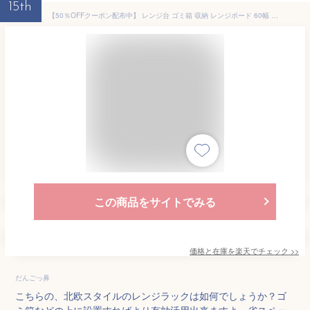
15th
【50％OFFクーポン配布中】 レンジ台 ゴミ箱 収納 レンジボード 60幅 スリム ラック ごみ箱上ラック 収納 キッチンラック キッチンボード レンジラック 収納棚 収納ラック ごみ箱 キッチン収納 おしゃれ ナチュラル 北欧 棚 シンプル ごみ箱ラック emery〔エメリー〕
この商品をサイトでみる
価格と在庫を
楽天
でチェック
>>
だんごっ鼻
こちらの、北欧スタイルのレンジラックは如何でしょうか？ゴ
ミ箱などの上に設置すればより有効活用出来ますよ。省スペー