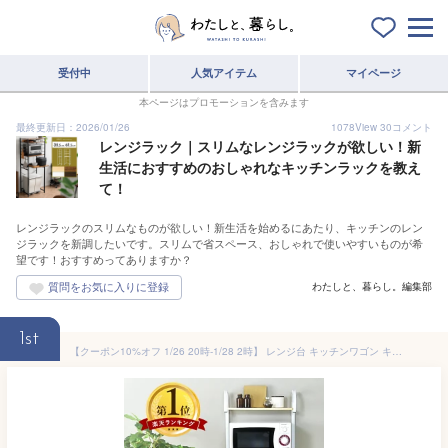
受付中
人気アイテム
マイページ
本ページはプロモーションを含みます
最終更新日：2026/01/26
1078
View
30
コメント
レンジラック｜スリムなレンジラックが欲しい！新
生活におすすめのおしゃれなキッチンラックを教え
て！
レンジラックのスリムなものが欲しい！新生活を始めるにあたり、キッチンのレン
ジラックを新調したいです。スリムで省スペース、おしゃれで使いやすいものが希
望です！おすすめってありますか？
わたしと、暮らし。編集部
1st
【クーポン10%オフ 1/26 20時-1/28 2時】 レンジ台 キッチンワゴン キッチンラック 幅60 キャスター付き コンセント付き レンジ台 スライド棚 レンジラック 収納 スリム キッチン収納 台所収納 スリムラック 収納 ラック 北欧 一人暮らし ビター ドリス