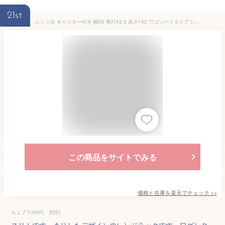
21st
レンジ台 キャスター付き 幅50 奥行42.5 高さ142 ワゴンハイタイプ レンジラック 大容量 スリム キッチンラック キッチン収納 レンジボード レンジ収納 キッチン家電 収納 ラック 家電収納 一人暮らし 家電ラック 電子レンジ トースター 炊飯器
この商品をサイトでみる
価格と在庫を
楽天
でチェック
>>
ちょプラ(40代・女性)
スリムですっきりしたデザインのレンジラックです。ワゴンタ