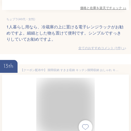
価格と在庫を
楽天
でチェック
>>
ちょプラ(40代・女性)
1人暮らし用なら、冷蔵庫の上に置ける電子レンジラックがお勧
めですよ。細細とした物も置けて便利です。シンプルですっき
りしていてお勧めですよ。
全てのおすすめコメント
(
1
件)
>
13th
【クーポン配布中】 隙間収納 すきま収納 キッチン隙間収納 おしゃれ キッチン 35cm スリム 省スペース キッチンラック スリム 収納ストッカー キッチン収納 台所 rack 北欧 モダン シンプル 白 ホワイト すき間キッチン収納 emery〔エメリー〕