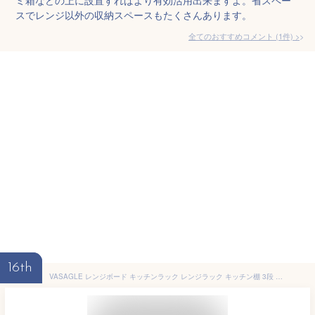
スでレンジ以外の収納スペースもたくさんあります。
全てのおすすめコメント
(
1
件)
>
16th
VASAGLE レンジボード キッチンラック レンジラック キッチン棚 3段 キッチン収納 幅60cm 6個Ｓ字ラックを付き キャスター付き スリム 隙間収納 KKS060