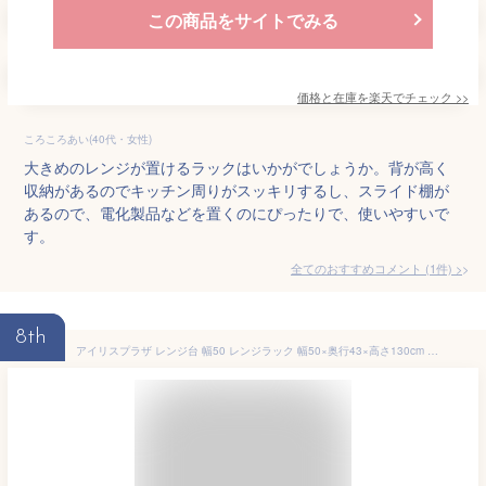
この商品をサイトでみる
価格と在庫を
楽天
でチェック
>>
ころころあい(40代・女性)
大きめのレンジが置けるラックはいかがでしょうか。背が高く
収納があるのでキッチン周りがスッキリするし、スライド棚が
あるので、電化製品などを置くのにぴったりで、使いやすいで
す。
全てのおすすめコメント
(
1
件)
>
8th
アイリスプラザ レンジ台 幅50 レンジラック 幅50×奥行43×高さ130cm コンパクト スライド棚 ストッパー付きキャスター 組立品 ホワイト RGK-49WT