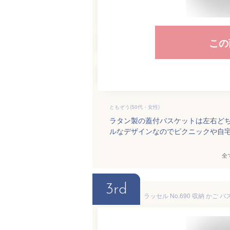
この
ともぞう(50代・女性)
ラタン製の蓋付バスケットは左右ど
ルなデザインなのでピクニックや自
全
3rd