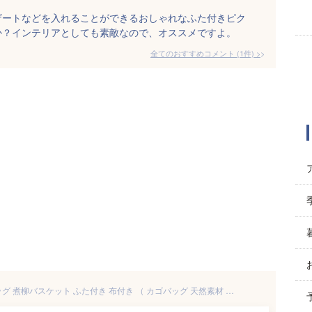
ザートなどを入れることができるおしゃれなふた付きピク
か？インテリアとしても素敵なので、オススメですよ。
全てのおすすめコメント
(
1
件)
>
ピクニックバスケット かごバッグ 煮柳バスケット ふた付き 布付き （ カゴバッグ 天然素材 角型 かわいい インテリア雑貨 内布 編み ） 【39ショップ】