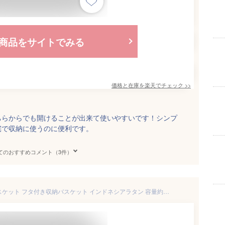
商品をサイトでみる
価格と在庫を
楽天
でチェック
>>
ちらからでも開けることが出来て使いやすいです！シンプ
宅で収納に使うのに便利です。
てのおすすめコメント（3件）
ラッセル No.690 収納 かご バスケット フタ付き収納バスケット インドネシアラタン 容量約9L ギフト外箱 かご 収納かご 籐かご かごバスケット 収納かご ラタンバスケットギフトボックス ギフト用かご