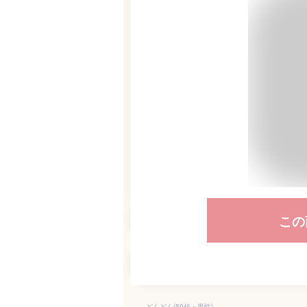
この
どんどん(50代・男性)