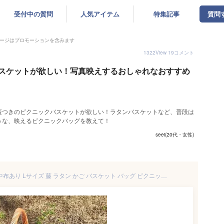
受付中の質問
人気アイテム
特集記事
質問
ージはプロモーションを含みます
1322
View
19
コメント
スケットが欲しい！写真映えするおしゃれなおすすめ
蓋つきのピクニックバスケットが欲しい！ラタンバスケットなど、普段は
うな、映えるピクニックバッグを教えて！
seei(20代・女性)
ピクニックバスケット フタ付 中布あり Lサイズ 藤 ラタン かご バスケット バッグ ピクニック フタ付き 収納かご 収納ボックス 収納ケース 収納 小物入れ 小物収納 おしゃれ おもちゃ 中布 ラタン製バスケット 送料無料