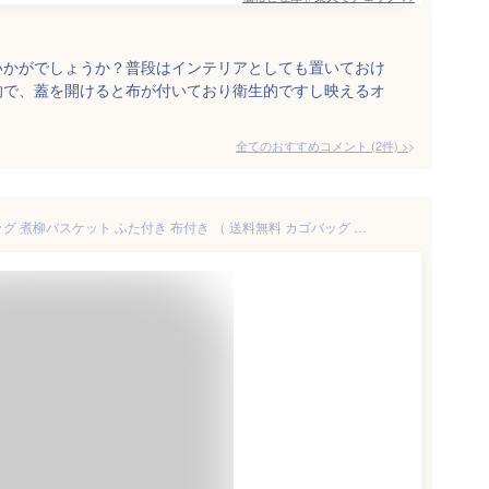
いかがでしょうか？普段はインテリアとしても置いておけ
的で、蓋を開けると布が付いており衛生的ですし映えるオ
全てのおすすめコメント
(
2
件)
>
ピクニックバスケット かごバッグ 煮柳バスケット ふた付き 布付き （ 送料無料 カゴバッグ 天然素材 角型 かわいい インテリア雑貨