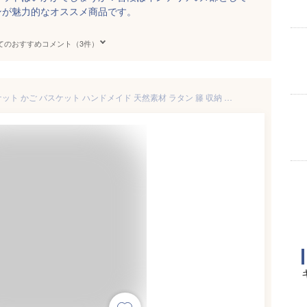
ンが魅力的なオススメ商品です。
てのおすすめコメント（3件）
送料無料 ラタン製フタ付バスケット かご バスケット ハンドメイド 天然素材 ラタン 籐 収納 インテリア ナチュラル 北欧 持ち手 一本手 ふた付き アウトドア ピクニック レジャー かごバッグ 籠 カゴ