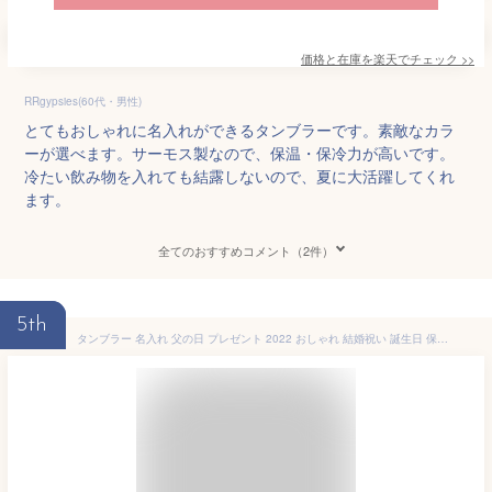
価格と在庫を
楽天
でチェック
>>
RRgypsies(60代・男性)
とてもおしゃれに名入れができるタンブラーです。素敵なカラ
ーが選べます。サーモス製なので、保温・保冷力が高いです。
冷たい飲み物を入れても結露しないので、夏に大活躍してくれ
ます。
全てのおすすめコメント（2件）
5th
タンブラー 名入れ 父の日 プレゼント 2022 おしゃれ 結婚祝い 誕生日 保温 保冷 実用的 真空断熱 食器 ピンク シルバー デザインネーム 370ml 実用的