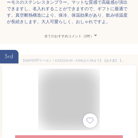
ーモスのステンレスタンブラー。マットな質感で高級感が演出
できますし、名入れすることができますので、ギフトに最適で
す。真空断熱構造により、保冷、保温効果があり、飲み頃温度
が長続きします。大人可愛らしく、おしゃれですよ。
全てのおすすめコメント（2件）
3rd
【300円OFFクーポン！4/23(日)0:00～4/29(土)1:59まで】【あす楽】【名入れ無料】サーモス THERMOS 真空断熱タンブラー JDP-400 全3色 （保冷保温 魔法瓶構造 二重構造 名入れタンブラー ステンレスタンブラー 蓋付き タンブラー） おすすめ 誕生日 記念日 父の日 母の日