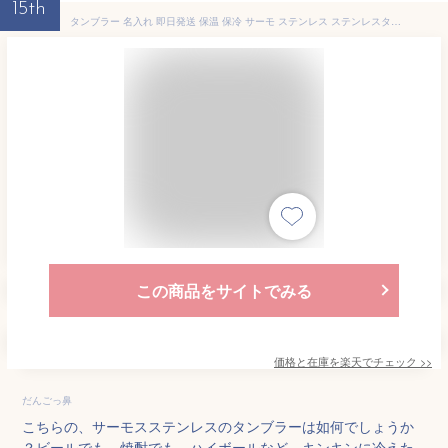
15th
タンブラー 名入れ 即日発送 保温 保冷 サーモ ステンレス ステンレスタンブラー ペア ペアギフト 送料無料 ギフト 実用的 プレゼント 真空断熱 保冷保温 おしゃれ 記念品 名前入り お酒 結婚祝い 両親 430ml 男性 女性 入学祝い 就職祝い スポーツ クリスマス
この商品をサイトでみる
価格と在庫を
楽天
でチェック
>>
だんごっ鼻
こちらの、サーモスステンレスのタンブラーは如何でしょうか
？ビールでも、焼酎でも、ハイボールなど、キンキンに冷えた