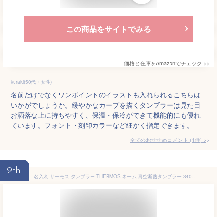
この商品をサイトでみる
価格と在庫を
Amazon
でチェック
>>
kuraki(50代・女性)
名前だけでなくワンポイントのイラストも入れられるこちらは
いかがでしょうか。緩やかなカーブを描くタンブラーは見た目
お洒落な上に持ちやすく、保温・保冷ができて機能的にも優れ
ています。フォント・刻印カラーなど細かく指定できます。
全てのおすすめコメント
(
1
件)
>
9th
名入れ サーモス タンブラー THERMOS ネーム 真空断熱タンブラー 340ml 真空断熱構造 保温 保冷 名入れタンブラー ステンレスタンブラー 名前入り 名入れ無料 名前刻印 ステンレス 誕生日プレゼント 記念日 女性 母の日 あす楽 男性 20代 30代 40代 50代 60代