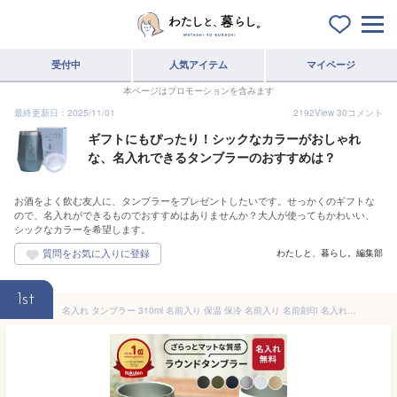
受付中
人気アイテム
マイページ
本ページはプロモーションを含みます
最終更新日：2025/11/01
2192
View
30
コメント
ギフトにもぴったり！シックなカラーがおしゃれ
な、名入れできるタンブラーのおすすめは？
お酒をよく飲む友人に、タンブラーをプレゼントしたいです。せっかくのギフトな
ので、名入れができるものでおすすめはありませんか？大人が使ってもかわいい、
シックなカラーを希望します。
わたしと、暮らし。編集部
1st
名入れ タンブラー 310ml 名前入り 保温 保冷 名前入り 名前刻印 名入れタンブラー ネーム入り かわいい 父親 男性 ギフト 記念品 誕生日 記念日 ギフト 贈り物 プレゼント マグ サーモラウンド コップ プレゼント ギフト ザワウ