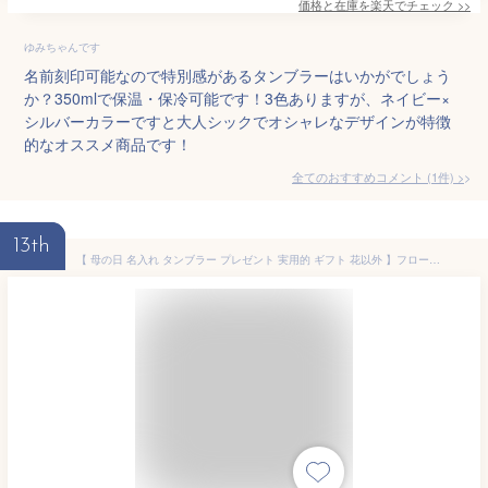
価格と在庫を
楽天
でチェック
>>
ゆみちゃんです
名前刻印可能なので特別感があるタンブラーはいかがでしょう
か？350mlで保温・保冷可能です！3色ありますが、ネイビー×
シルバーカラーですと大人シックでオシャレなデザインが特徴
的なオススメ商品です！
全てのおすすめコメント
(
1
件)
>
13th
【 母の日 名入れ タンブラー プレゼント 実用的 ギフト 花以外 】フローラステンレスタンブラーAT［パステルマット］420ml【女性 母 友達 おしゃれ 名前入り プレゼント 実用的 ギフト ビール 酒 真空断熱 保冷 保温 真空断熱 記念日 誕生日退職祝い 】