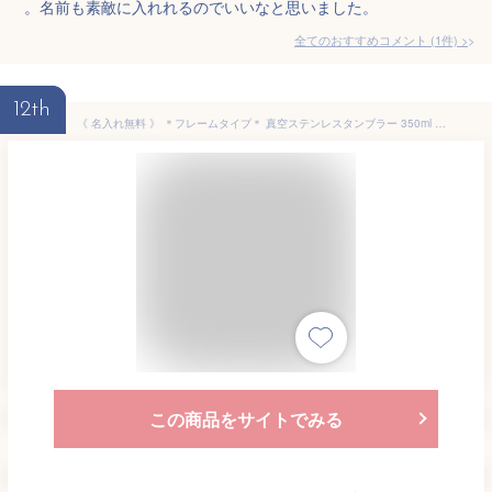
。名前も素敵に入れれるのでいいなと思いました。
全てのおすすめコメント
(
1
件)
>
12th
《 名入れ無料 》 ＊フレームタイプ＊ 真空ステンレスタンブラー 350ml 3色より選択 保温 保冷 マグ タンブラー コップ 名前入り 名前刻印 名入れタンブラー 名入れ タンブラー 名入れ オシャレ かわいい 誕生日 記念日 ギフト 贈り物 プレゼント 送料無料
この商品をサイトでみる