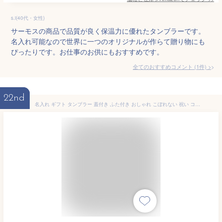
s.i(40代・女性)
サーモスの商品で品質が良く保温力に優れたタンブラーです。
名入れ可能なので世界に一つのオリジナルが作らて贈り物にも
ぴったりです。お仕事のお供にもおすすめです。
全てのおすすめコメント
(
1
件)
>
22nd
名入れ ギフト タンブラー 蓋付き ふた付き おしゃれ こぼれない 祝い コーヒー 名前入り ステンレスタンブラー 持ち運び 保温 保冷品 オリジナル 女性 男性 30代 蓋つき スマートタンブラー 340ml プレゼント 記念 誕生日 還暦 父の日