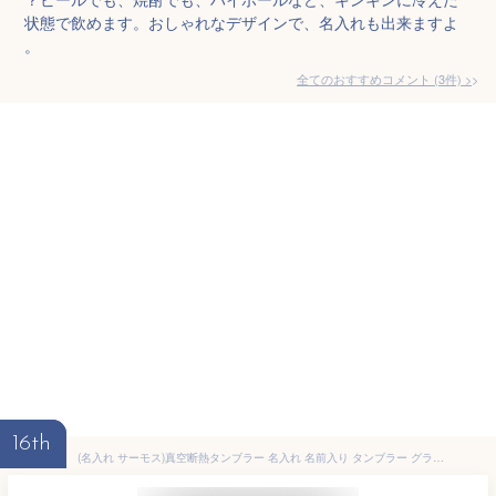
状態で飲めます。おしゃれなデザインで、名入れも出来ますよ
。
全てのおすすめコメント
(
3
件)
>
16th
(名入れ サーモス)真空断熱タンブラー 名入れ 名前入り タンブラー グラス カップ サーモス thermos ギフト 彫刻 プレゼント 成人 成人祝い 還暦祝い 父の日 古希 誕生日 出産祝い 男性 女性 贈り物 退職祝い 結婚祝い お祝い 開店祝い【名入れ】