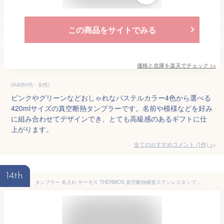
この商品をサイトでみる
価格と在庫を
楽天
でチェック
>>
chai(50代・女性)
ピンクやグリーンなどおしゃれなパステルカラー4色から選べる
420mlサイズの真空断熱タンブラーです。名前や模様などを好み
に組み合わせてデザインでき、とても高級感のあるギフトに仕
上がります。
全てのおすすめコメント
(
1
件)
>
14th
タンブラー 名入れ サーモス THERMOS 真空断熱構造ステンレスタンブラー JDE-421C 420ml （保冷保温 魔法瓶構造 重構造 名入れタンブラー 名入れカップ オリジナル ステンレスタンブラー ） 即日 夏 海 レジャー プール 山 アウトドア 出産祝い