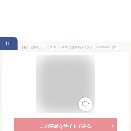
4th
【名入れ無料】サーモス THERMOS 真空断熱タンブラー／JDM-340（保冷保温 魔法瓶構造 二重構造 名入れタンブラー 名入れギフト 名入れカップ オリジナル ステンレスタンブラー）父の日ギフト 母の日ギフト
この商品をサイトでみる