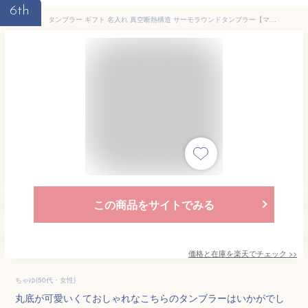
6th
タンブラー ギフト 名入れ 真空断熱構造 サーモラウンドタンブラー【マークデザイン】 プレゼント 即日可 （保冷保温 二重構造 名入れタンブラー オリジナル プレゼント） 母の日プレゼント 実用的 60代 50代 40代 30代 お母さん アウトドア
この商品をサイトでみる
価格と在庫を
楽天
でチェック
>>
ちゃゆ(50代・女性)
丸底が可愛いくておしゃれなこちらのタンブラーはいかがでし