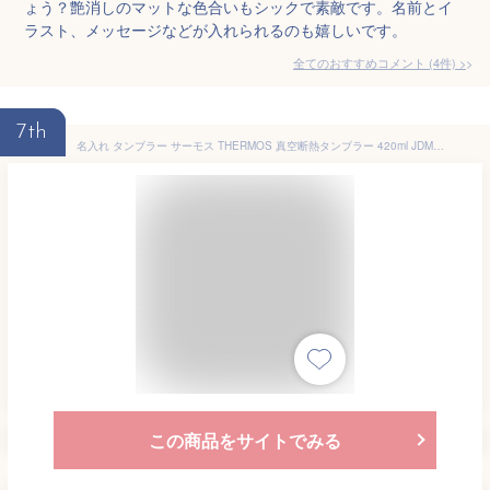
ょう？艶消しのマットな色合いもシックで素敵です。名前とイ
ラスト、メッセージなどが入れられるのも嬉しいです。
全てのおすすめコメント
(
4
件)
>
7th
名入れ タンブラー サーモス THERMOS 真空断熱タンブラー 420ml JDM-420 ステンレス製 陶器のような質感 名前入り 名前刻印 誕生日 退職 送別 還暦 退職祝い プレゼント ギフト 1個から名入れOK 大口対応OK 即日発送
この商品をサイトでみる