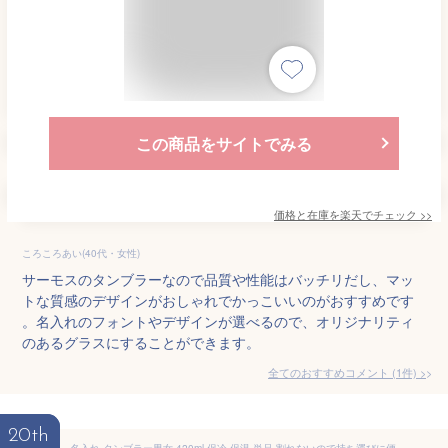
この商品をサイトでみる
価格と在庫を
楽天
でチェック
>>
ころころあい(40代・女性)
サーモスのタンブラーなので品質や性能はバッチリだし、マッ
トな質感のデザインがおしゃれでかっこいいのがおすすめです
。名入れのフォントやデザインが選べるので、オリジナリティ
のあるグラスにすることができます。
全てのおすすめコメント
(
1
件)
>
20th
名入れ タンブラー男女 420ml 保冷 保温 単品 割れないので持ち運びに便利 ピンクゴールド ブルー 送料無料 パステルカラー 保温 保冷 ステンレス製 魔法びん構造 /結婚/クリスマス/保温/保冷/ギフト/お祝い/プレゼント/記念日/ビール/カクテル/敬老の日/父の日/母の日