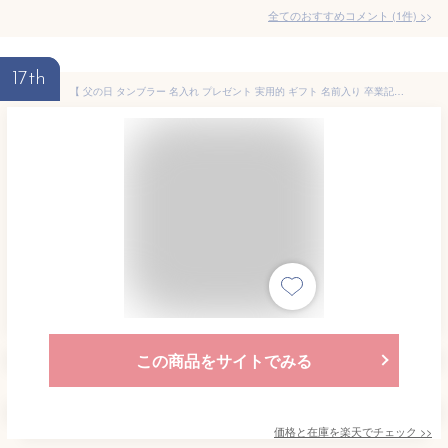
全てのおすすめコメント
(
1
件)
>
17th
【 父の日 タンブラー 名入れ プレゼント 実用的 ギフト 名前入り 卒業記念品】モダンステンレスタンブラーTW［モノトーン］550ml【ビール ビアカップ 焼酎 グラス おしゃれ ビール 酒 保冷 保温 真空断熱 周年 記念品 記念日 誕生日 男性 父 女性 退職祝い 】
この商品をサイトでみる
価格と在庫を
楽天
でチェック
>>