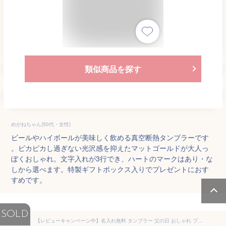
類似商品を探す
めがねちゃん(50代・女性)
ビールやハイボールが美味しく飲める真空断熱タンブラーです
。ピカピカし過ぎない光沢感を抑えたマットゴールドが大人っ
ぽくおしゃれ。文字入れが3行でき、ハートのマークはあり・な
しから選べます。特製ギフトボックス入りでプレゼントにおす
すめです。
SOLD
【レビューキャンペーン中】名入れ無料 タンブラー 父の日 おしゃれ プレゼント ステンレス かわいい パステル 保温 誕生日 還暦 真空 コーヒー 保冷 ビール 記念日 蓋 オリジナル キャンプ お酒 名前入り 洗いやすい ギフト 記念 母の日