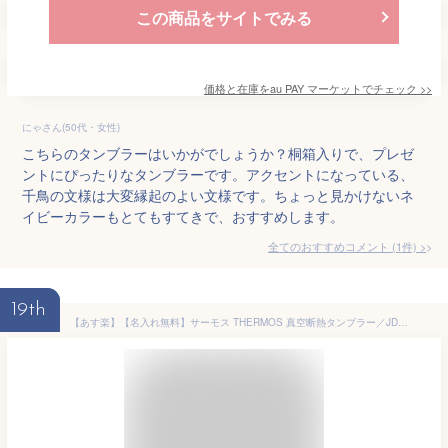
この商品をサイトでみる
価格と在庫を
au PAY マーケット
でチェック
>>
にゃさん(50代・女性)
こちらのタンブラーはいかがでしょうか？桐箱入りで、プレゼ
ントにぴったりなタンブラーです。アクセントになっている、
千鳥の文様は大変縁起のよい文様です。ちょっと見かけないネ
イビーカラーもとてもすてきで、おすすめします。
全てのおすすめコメント
(
1
件)
>
19th
【あす楽】【名入れ無料】サーモス THERMOS 真空断熱タンブラー／JDM-420（保冷保温 魔法瓶構造 二重構造 名入れタンブラー 名入れギフト 名入れカップ オリジナル ステンレスタンブラー 父の日タンブラー）