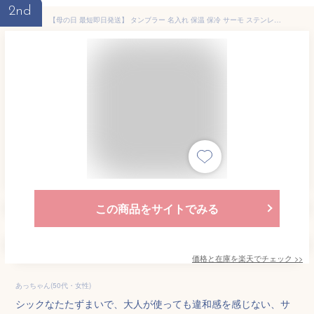
2nd
【母の日 最短即日発送】 タンブラー 名入れ 保温 保冷 サーモ ステンレス ステンレスタンブラー ペア ペアギフト 送料無料 ギフト 実用的 プレゼント 真空断熱 保冷保温 おしゃれ 記念品 名前入り お酒 結婚祝い 両親 380ml 男性 女性 入学祝い 就職祝い スポーツ
この商品をサイトでみる
価格と在庫を
楽天
でチェック
>>
あっちゃん(50代・女性)
シックなたたずまいで、大人が使っても違和感を感じない、サ